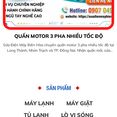
QUẤN MOTOR 3 PHA NHIỀU TỐC ĐỘ
Sửa Điện Máy Biên Hòa chuyên quấn motor 3 pha nhiều tốc độ tại
Long Thành, Nhơn Trạch và TP. Đồng Nai. Nhận quấn mới, sửa
chữa, phục hồi các loại động cơ 2 cấp tốc độ, 3 cấp tốc độ với kỹ
thuật chính xác, đảm bảo motor vận hành ổn định, tiết kiệm điện
và đạt hiệu suất cao cho nhà máy, xưởng sản xuất và hệ thống
công nghiệp.
SẢN PHẨM
MÁY LẠNH
MÁY GIẶT
TỦ LẠNH
LÒ VI SÓNG