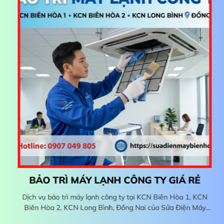
BẢO TRÌ MÁY LẠNH CÔNG TY GIÁ RẺ
Dịch vụ bảo trì máy lạnh công ty tại KCN Biên Hòa 1, KCN
Biên Hòa 2, KCN Long Bình, Đồng Nai của Sửa Điện Máy
ên
Biên Hòa chuyên kiểm tra, vệ sinh, bảo dưỡng định kỳ hệ
i
Đ