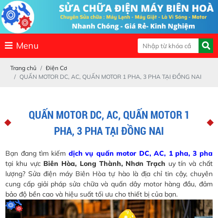
Menu
Trang chủ
Điện Cơ
QUẤN MOTOR DC, AC, QUẤN MOTOR 1 PHA, 3 PHA TẠI ĐỒNG NAI
QUẤN MOTOR DC, AC, QUẤN MOTOR 1
PHA, 3 PHA TẠI ĐỒNG NAI
Bạn đang tìm kiếm
dịch vụ quấn motor DC, AC, 1 pha, 3 pha
tại khu vực
Biên Hòa, Long Thành, Nhơn Trạch
uy tín và chất
lượng? Sửa điện máy Biên Hòa tự hào là địa chỉ tin cậy, chuyên
cung cấp giải pháp sửa chữa và quấn dây motor hàng đầu, đảm
bảo độ bền cao và hiệu suất tối ưu cho thiết bị của bạn.