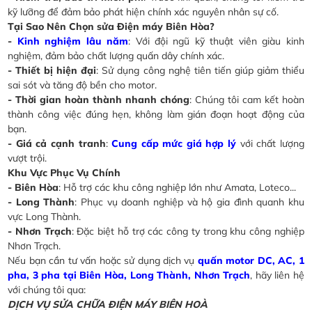
kỹ lưỡng để đảm bảo phát hiện chính xác nguyên nhân sự cố.
Tại Sao Nên Chọn sửa Điện máy Biên Hòa?
-
Kinh nghiệm lâu năm
: Với đội ngũ kỹ thuật viên giàu kinh
nghiệm, đảm bảo chất lượng quấn dây chính xác.
- Thiết bị hiện đại
: Sử dụng công nghệ tiên tiến giúp giảm thiểu
sai sót và tăng độ bền cho motor.
- Thời gian hoàn thành nhanh chóng
: Chúng tôi cam kết hoàn
thành công việc đúng hẹn, không làm gián đoạn hoạt động của
bạn.
- Giá cả cạnh tranh
:
Cung cấp mức giá hợp lý
với chất lượng
vượt trội.
Khu Vực Phục Vụ Chính
- Biên Hòa
: Hỗ trợ các khu công nghiệp lớn như Amata, Loteco...
- Long Thành
: Phục vụ doanh nghiệp và hộ gia đình quanh khu
vực Long Thành.
- Nhơn Trạch
: Đặc biệt hỗ trợ các công ty trong khu công nghiệp
Nhơn Trạch.
Nếu bạn cần tư vấn hoặc sử dụng dịch vụ
quấn motor DC, AC, 1
pha, 3 pha tại Biên Hòa, Long Thành, Nhơn Trạch
, hãy liên hệ
với chúng tôi qua:
DỊCH VỤ SỬA CHỮA ĐIỆN MÁY BIÊN HOÀ