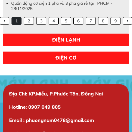
Quấn động cơ điện 1 pha và 3 pha giá rẻ tại TPHCM -
28/11/2025
1
2
3
4
5
6
7
8
9
ĐIỆN LẠNH
ĐIỆN CƠ
Địa Chỉ: KP.Miễu, P.Phước Tân, Đồng Nai
Hotline: 0907 049 805
Email : phuongnam0478@gmail.com