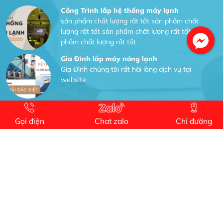
Công Trình lắp hệ thống máy lạnh
sản phẩm chất lượng rất tốt sản phẩm chất
lượng rất tốt sản phẩm chất lượng rất tốt sản
phẩm chất lượng rất tốt
Gia Đình lắp máy nóng lạnh
Gia Đình chúng tôi rất hài lòng dịch vụ tại
website
Anh An
Dự án nhà phố đẹp lên nhờ đội thợ điện từ dịch
Gọi điện
Chat zalo
Chỉ đường
vụ
Dịch vụ MoTor
Tôi hài lòng quấn motor đẹp và đúng ý
Công Trình lắp hệ thống máy lạnh
sản phẩm chất lượng rất tốt sản phẩm chất