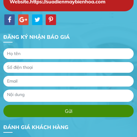
Website.https://suadienmaybienhoa.com
ĐĂNG KÝ NHẬN BÁO GIÁ
Gia Đình lắp máy nóng lạnh
Gia Đình chúng tôi rất hài lòng dịch vụ tại
website
Anh An
Dự án nhà phố đẹp lên nhờ đội thợ điện từ dịch
vụ
Dịch vụ MoTor
Tôi hài lòng quấn motor đẹp và đúng ý
ĐÁNH GIÁ KHÁCH HÀNG