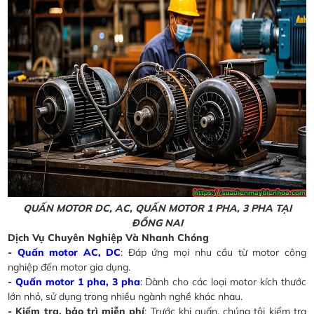
QUẤN MOTOR DC, AC, QUẤN MOTOR 1 PHA, 3 PHA TẠI
ĐỒNG NAI
Dịch Vụ Chuyên Nghiệp Và Nhanh Chóng
-
Quấn motor AC, DC
: Đáp ứng mọi nhu cầu từ motor công
nghiệp đến motor gia dụng.
-
Quấn motor 1 pha, 3 pha
: Dành cho các loại motor kích thước
lớn nhỏ, sử dụng trong nhiều ngành nghề khác nhau.
- Kiểm tra, bảo trì miễn phí
: Trước khi quấn, chúng tôi kiểm tra