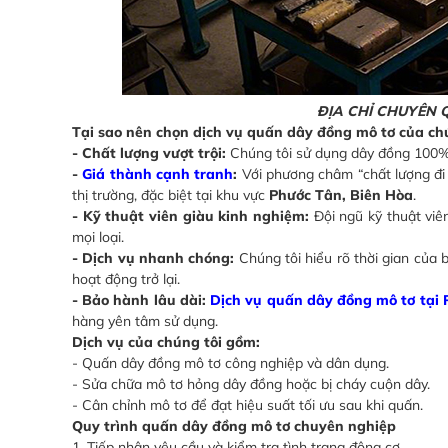
ĐỊA CHỈ CHUYÊN 
Tại sao nên chọn dịch vụ quấn dây đồng mô tơ của ch
- Chất lượng vượt trội:
Chúng tôi sử dụng dây đồng 100% 
-
Giá thành cạnh tranh
:
Với phương châm “chất lượng đi 
thị trường, đặc biệt tại khu vực
Phước Tân, Biên Hòa
.
- Kỹ thuật viên giàu kinh nghiệm:
Đội ngũ kỹ thuật vi
mọi loại.
- Dịch vụ nhanh chóng:
Chúng tôi hiểu rõ thời gian của
hoạt động trở lại.
- Bảo hành lâu dài:
Dịch vụ quấn dây đồng mô tơ tại 
hàng yên tâm sử dụng.
Dịch vụ của chúng tôi gồm:
- Quấn dây đồng mô tơ công nghiệp và dân dụng.
- Sửa chữa mô tơ hỏng dây đồng hoặc bị cháy cuộn dây.
- Cân chỉnh mô tơ để đạt hiệu suất tối ưu sau khi quấn.
Quy trình quấn dây đồng mô tơ chuyên nghiệp
1. Tiếp nhận yêu cầu và kiểm tra tình trạng động cơ.