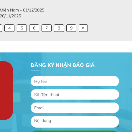
c Miền Nam - 01/12/2025
 28/11/2025
4
5
6
7
8
9
ĐĂNG KÝ NHẬN BÁO GIÁ