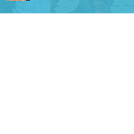
Anh An
Dự án nhà phố đẹp lên nhờ đội thợ
điện từ dịch vụ
Dịch vụ MoTor
Tôi hài lòng quấn motor đẹp và đúng ý
Công Trình lắp hệ thống máy lạnh
sản phẩm chất lượng rất tốt sản phẩm
chất lượng rất tốt sản phẩm chất
lượng rất tốt sản phẩm chất lượng rất
tốt