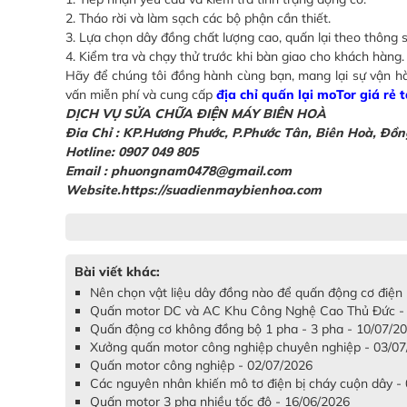
2. Tháo rời và làm sạch các bộ phận cần thiết.
3. Lựa chọn dây đồng chất lượng cao, quấn lại theo thông s
4. Kiểm tra và chạy thử trước khi bàn giao cho khách hàng.
Hãy để chúng tôi đồng hành cùng bạn, mang lại sự vận hành
vấn miễn phí và cung cấp
địa chỉ quấn lại moTor giá rẻ
DỊCH VỤ SỬA CHỮA ĐIỆN MÁY BIÊN HOÀ
Đia Chỉ : KP.Hương Phước, P.Phước Tân, Biên Hoà, Đồn
Hotline: 0907 049 805
Email : phuongnam0478@gmail.com
Website.https://suadienmaybienhoa.com
Bài viết khác:
Nên chọn vật liệu dây đồng nào để quấn động cơ điện
Quấn motor DC và AC Khu Công Nghệ Cao Thủ Đức -
Quấn động cơ không đồng bộ 1 pha - 3 pha - 10/07/2
Xưởng quấn motor công nghiệp chuyên nghiệp - 03/0
Quấn motor công nghiệp - 02/07/2026
Các nguyên nhân khiến mô tơ điện bị cháy cuộn dây -
Quấn motor 3 pha nhiều tốc độ - 16/06/2026