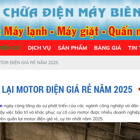
ĐIỆN CƠ
DỊCH VỤ
SẢN PHẨM
BẢNG GIÁ
TIN
TOR ĐIỆN GIÁ RẺ NĂM 2025
 LẠI MOTOR ĐIỆN GIÁ RẺ NĂM 2025
ện
ngày càng tăng do sự phát triển của các ngành công nghiệp và dân
 vậy việc bảo trì và khác phục sự cố của motor được nhiều doanh nghiệ
yên quấn lại motor điện giá rẻ, uy tín nhất năm 2025.