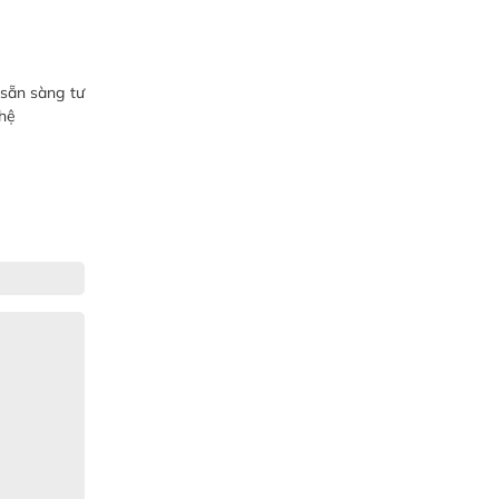
 sẵn sàng tư
 hệ
Gia Đình lắp máy nóng lạnh