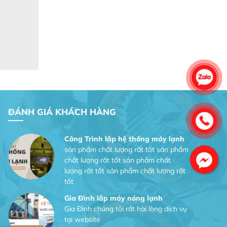
Gia Đình chúng tôi rất hài lòng dịch vụ
tại website
Anh An
Dự án nhà phố đẹp lên nhờ đội thợ
điện từ dịch vụ
Dịch vụ MoTor
Tôi hài lòng quấn motor đẹp và đúng ý
ĐÁNH GIÁ KHÁCH HÀNG
Công Trình lắp hệ thống máy lạnh
sản phẩm chất lượng rất tốt sản phẩm
chất lượng rất tốt sản phẩm chất
lượng rất tốt sản phẩm chất lượng rất
tốt
Gia Đình lắp máy nóng lạnh
Gia Đình chúng tôi rất hài lòng dịch vụ
tại website