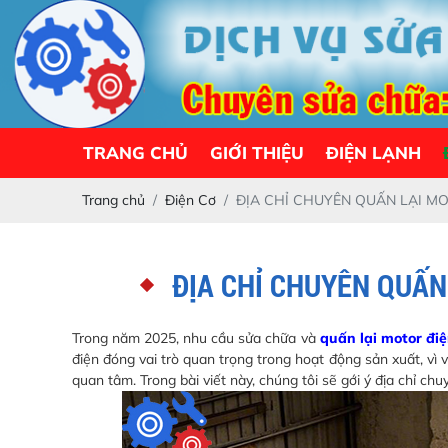
TRANG CHỦ
GIỚI THIỆU
ĐIỆN LẠNH
Trang chủ
Điện Cơ
ĐỊA CHỈ CHUYÊN QUẤN LẠI MO
ĐỊA CHỈ CHUYÊN QUẤN
Trong năm 2025, nhu cầu sửa chữa và
quấn lại motor đi
điện đóng vai trò quan trọng trong hoạt động sản xuất, vì
quan tâm. Trong bài viết này, chúng tôi sẽ gới ý địa chỉ chu