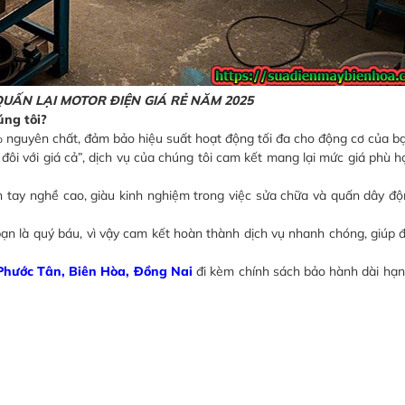
QUẤN LẠI MOTOR ĐIỆN GIÁ RẺ NĂM 2025
úng tôi?
nguyên chất, đảm bảo hiệu suất hoạt động tối đa cho động cơ của bạ
đôi với giá cả”, dịch vụ của chúng tôi cam kết mang lại mức giá phù h
ên tay nghề cao, giàu kinh nghiệm trong việc sửa chữa và quấn dây đ
 bạn là quý báu, vì vậy cam kết hoàn thành dịch vụ nhanh chóng, giúp
Phước Tân, Biên Hòa, Đồng Nai
đi kèm chính sách bảo hành dài hạn