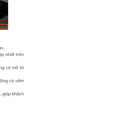
n.
ợp nhất trên
ộng cơ mô tơ
 động cơ sớm
, giúp khách