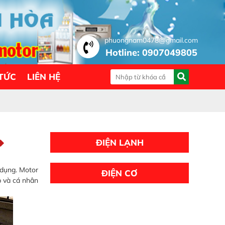
phuongnam0478@gmail.com
Hotline: 0907049805
 TỨC
LIÊN HỆ
ĐIỆN LẠNH
 dụng. Motor
ĐIỆN CƠ
p và cá nhân