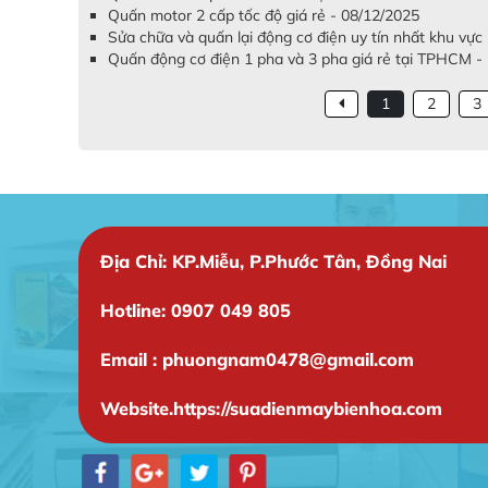
Quấn motor 2 cấp tốc độ giá rẻ - 08/12/2025
Sửa chữa và quấn lại động cơ điện uy tín nhất khu vự
Quấn động cơ điện 1 pha và 3 pha giá rẻ tại TPHCM -
1
2
3
Địa Chỉ: KP.Miễu, P.Phước Tân, Đồng Nai
Hotline: 0907 049 805
Email : phuongnam0478@gmail.com
Website.https://suadienmaybienhoa.com