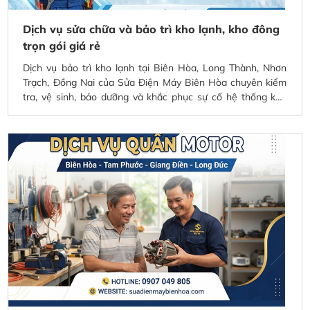
Dịch vụ sửa chữa và bảo trì kho lạnh, kho đông
trọn gói giá rẻ
Dịch vụ bảo trì kho lạnh tại Biên Hòa, Long Thành, Nhơn
Trạch, Đồng Nai của Sửa Điện Máy Biên Hòa chuyên kiểm
tra, vệ sinh, bảo dưỡng và khắc phục sự cố hệ thống kho
lạnh cho nhà máy, kho thực phẩm, kho dược phẩm và
doanh nghiệp. Đội ngũ kỹ thuật giàu kinh nghiệm hỗ trợ tận
nơi, giúp hệ thống vận hành ổn định, tiết kiệm điện năng,
kéo dài tuổi thọ thiết bị và hạn chế hư hỏng đột xuất. Nhận
bảo trì định kỳ, xử lý nhanh 24/7 với chi phí hợp lý tại toàn
khu vực Đồng Nai.