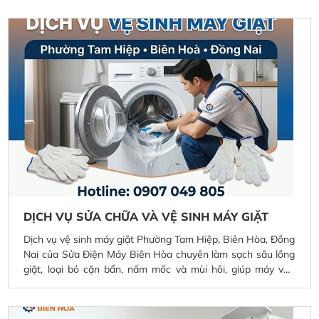
tận nơi, báo giá minh bạch, sửa chữa hiệu quả và bảo hành
uy tín, giúp thiết bị hoạt động bền bỉ, tiết kiệm điện năng
cho gia đình và doanh nghiệp.
DỊCH VỤ SỬA CHỮA VÀ VỆ SINH MÁY GIẶT
Dịch vụ vệ sinh máy giặt Phường Tam Hiệp, Biên Hòa, Đồng
Nai của Sửa Điện Máy Biên Hòa chuyên làm sạch sâu lồng
giặt, loại bỏ cặn bẩn, nấm mốc và mùi hôi, giúp máy vận
hành êm ái và tiết kiệm điện nước. Đội ngũ kỹ thuật giàu
kinh nghiệm, phục vụ nhanh chóng tại nhà, phù hợp cho
mọi dòng máy giặt cửa trên và cửa trước. Cam kết quy trình