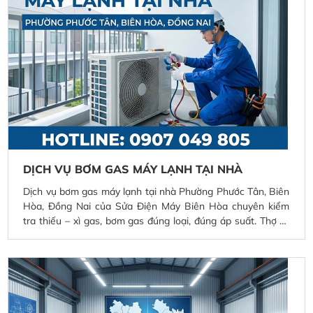
vực lân cận, hỗ trợ kiểm tra miễn phí và báo giá rõ ràng
trước khi thực hiện.
DỊCH VỤ BƠM GAS MÁY LẠNH TẠI NHÀ
Dịch vụ bơm gas máy lạnh tại nhà Phường Phước Tân, Biên
Hòa, Đồng Nai của Sửa Điện Máy Biên Hòa chuyên kiểm
tra thiếu – xì gas, bơm gas đúng loại, đúng áp suất. Thợ kỹ
thuật đến tận nơi nhanh chóng, làm việc chuyên nghiệp, giá
minh bạch, giúp máy lạnh làm mát sâu, tiết kiệm điện và
vận hành bền bỉ.