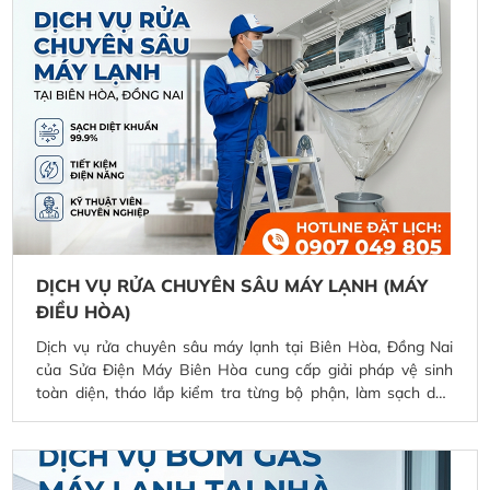
chuyên nghiệp, giá cả hợp lý và bảo hành rõ ràng.
DỊCH VỤ RỬA CHUYÊN SÂU MÁY LẠNH (MÁY
ĐIỀU HÒA)
Dịch vụ rửa chuyên sâu máy lạnh tại Biên Hòa, Đồng Nai
của Sửa Điện Máy Biên Hòa cung cấp giải pháp vệ sinh
toàn diện, tháo lắp kiểm tra từng bộ phận, làm sạch dàn
lạnh – dàn nóng bằng máy bơm áp lực và dung dịch chuyên
dụng. Cam kết loại bỏ bụi bẩn, nấm mốc, khử mùi hôi, giúp
máy lạnh hoạt động êm ái, tiết kiệm điện và tăng tuổi thọ.
Phục vụ nhanh chóng tận nơi tại P. Biên Hòa và các khu