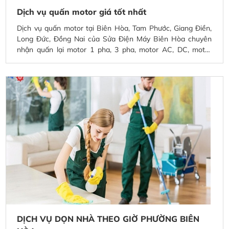
Dịch vụ quấn motor giá tốt nhất
Dịch vụ quấn motor tại Biên Hòa, Tam Phước, Giang Điền,
Long Đức, Đồng Nai của Sửa Điện Máy Biên Hòa chuyên
nhận quấn lại motor 1 pha, 3 pha, motor AC, DC, motor
công nghiệp và dân dụng với quy trình kỹ thuật chuẩn.
Chúng tôi sử dụng dây đồng chất lượng cao, kiểm tra điện
trở, thử tải trước khi bàn giao, đảm bảo motor hoạt động ổn
định, bền bỉ và tiết kiệm điện. Hỗ trợ khảo sát, nhận và giao
motor tận nơi tại Biên Hòa cùng các khu vực Tam Phước,
Giang Điền, Long Đức và trên toàn Đồng Nai với giá cạnh
tranh, bảo hành uy tín.
DỊCH VỤ DỌN NHÀ THEO GIỜ PHƯỜNG BIÊN