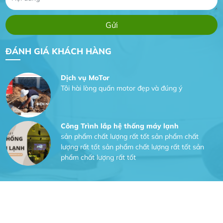
website
Anh An
Dự án nhà phố đẹp lên nhờ đội thợ điện từ dịch
ĐÁNH GIÁ KHÁCH HÀNG
vụ
Dịch vụ MoTor
Tôi hài lòng quấn motor đẹp và đúng ý
Công Trình lắp hệ thống máy lạnh
sản phẩm chất lượng rất tốt sản phẩm chất
lượng rất tốt sản phẩm chất lượng rất tốt sản
phẩm chất lượng rất tốt
Gia Đình lắp máy nóng lạnh
Gia Đình chúng tôi rất hài lòng dịch vụ tại
website
Anh An