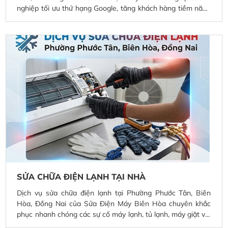
nghiệp tối ưu thứ hạng Google, tăng khách hàng tiềm năng
và vận hành website ổn định. Chúng tôi hỗ trợ chuẩn SEO
Onpage, cập nhật nội dung, tối ưu tốc độ tải trang, bảo mật
web và chăm sóc website chuyên nghiệp, phù hợp cho cửa
hàng điện máy, điện lạnh và doanh nghiệp địa phương.
SỬA CHỮA ĐIỆN LẠNH TẠI NHÀ
Dịch vụ sửa chữa điện lạnh tại Phường Phước Tân, Biên
Hòa, Đồng Nai của Sửa Điện Máy Biên Hòa chuyên khắc
phục nhanh chóng các sự cố máy lạnh, tủ lạnh, máy giặt với
đội ngũ kỹ thuật viên giàu kinh nghiệm. Cam kết kiểm tra