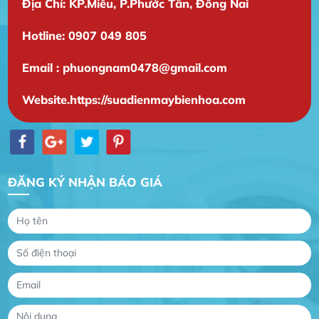
Địa Chỉ: KP.Miễu, P.Phước Tân, Đồng Nai
Hotline: 0907 049 805
Email : phuongnam0478@gmail.com
Website.https://suadienmaybienhoa.com
ĐĂNG KÝ NHẬN BÁO GIÁ
Gia Đình lắp máy nóng lạnh
Gia Đình chúng tôi rất hài lòng dịch vụ tại