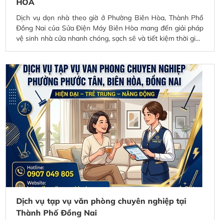
HÒA
Dịch vụ dọn nhà theo giờ ở Phường Biên Hòa, Thành Phố
Đồng Nai của Sửa Điện Máy Biên Hòa mang đến giải pháp
vệ sinh nhà cửa nhanh chóng, sạch sẽ và tiết kiệm thời gian
cho gia đình, văn phòng. Đội ngũ nhân viên tận tâm, làm
việc đúng giờ, hỗ trợ lau dọn, vệ sinh phòng khách, phòng
ngủ, nhà bếp, nhà vệ sinh và nhiều hạng mục khác theo
yêu cầu. Cam kết phục vụ chuyên nghiệp, giá cả hợp lý,
giúp không gian sống luôn gọn gàng, sạch đẹp và thoáng
mát.
Dịch vụ tạp vụ văn phòng chuyên nghiệp tại
Thành Phố Đồng Nai