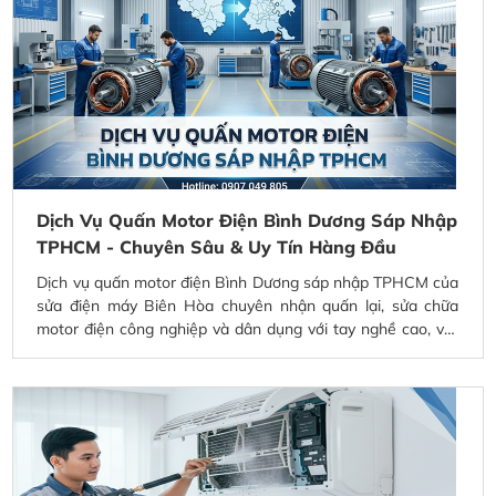
Dịch Vụ Quấn Motor Điện Bình Dương Sáp Nhập
TPHCM - Chuyên Sâu & Uy Tín Hàng Đầu
Dịch vụ quấn motor điện Bình Dương sáp nhập TPHCM của
sửa điện máy Biên Hòa chuyên nhận quấn lại, sửa chữa
motor điện công nghiệp và dân dụng với tay nghề cao, vật
tư đạt chuẩn. Phục vụ nhanh chóng khu vực Bình Dương –
TPHCM, đảm bảo motor vận hành bền bỉ, tiết kiệm chi phí
và an tâm sử dụng lâu dài.