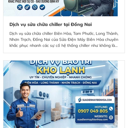
Dịch vụ sửa chữa chiller tại Đồng Nai
Dịch vụ sửa chữa chiller Biên Hòa, Tam Phước, Long Thành,
Nhơn Trạch, Đồng Nai của Sửa Điện Máy Biên Hòa chuyên
khắc phục nhanh các sự cố hệ thống chiller như không làm
lạnh, rò rỉ gas, lỗi máy nén, hỏng bơm, tắc nghẽn dàn trao
đổi nhiệt và các lỗi điều khiển. Đội ngũ kỹ thuật viên giàu
kinh nghiệm kiểm tra, sửa chữa và bảo trì tận nơi, giúp hệ
thống vận hành ổn định, tiết kiệm điện năng và hạn chế
thời gian ngừng hoạt động. Phục vụ nhanh tại Biên Hòa,
Tam Phước, Long Thành, Nhơn Trạch và các khu vực lân
cận với chi phí hợp lý, bảo hành uy tín.