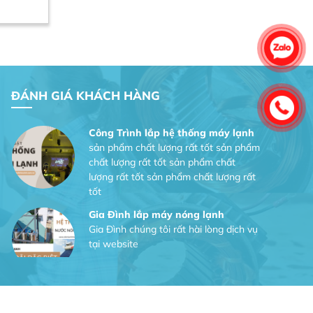
Dự án nhà phố đẹp lên nhờ đội thợ
điện từ dịch vụ
Dịch vụ MoTor
Tôi hài lòng quấn motor đẹp và đúng ý
ĐÁNH GIÁ KHÁCH HÀNG
Công Trình lắp hệ thống máy lạnh
sản phẩm chất lượng rất tốt sản phẩm
chất lượng rất tốt sản phẩm chất
lượng rất tốt sản phẩm chất lượng rất
tốt
Gia Đình lắp máy nóng lạnh
Gia Đình chúng tôi rất hài lòng dịch vụ
Facebook
tại website
Anh An
Dự án nhà phố đẹp lên nhờ đội thợ
điện từ dịch vụ