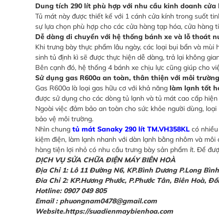
Dung tích 290 lít phù hợp với nhu cầu kinh doanh cửa
Tủ mát này được thiết kế với 1 cánh cửa kính trong suốt ti
sự lựa chọn phù hợp cho các cửa hàng tạp hóa, cửa hàng tiệ
Dễ dàng di chuyển với hệ thống bánh xe và lỗ thoát n
Khi trưng bày thực phẩm lâu ngày, các loại bụi bẩn và mùi h
sinh tủ định kì sẽ được thực hiện dễ dàng, trả lại không gia
Bên cạnh đó, hệ thống 4 bánh xe chịu lực cũng giúp cho v
Sử dụng gas R600a an toàn, thân thiện với môi trườn
Gas R600a là loại gas hữu cơ với khả năng
làm lạnh tốt h
được sử dụng cho các dòng tủ lạnh và tủ mát cao cấp hiện 
Ngoài việc đảm bảo an toàn cho sức khỏe người dùng, loại 
bảo vệ môi trường.
Nhìn chung
tủ mát Sanaky 290 lít TM.VH358KL
có nhiều 
kiệm điện, làm lạnh nhanh với dàn lạnh bằng nhôm và môi c
hàng tiện lợi nhỏ có nhu cầu trưng bày sản phẩm ít. Để đư
DỊCH VỤ SỬA CHỮA ĐIỆN MÁY BIÊN HOÀ
Địa Chỉ 1: Lô 11 Đường N6, KP.Bình Dương P.Long Bìn
Đia Chỉ 2: KP.Hương Phước, P.Phước Tân, Biên Hoà, Đ
Hotline: 0907 049 805
Email : phuongnam0478@gmail.com
Website.https://suadienmaybienhoa.com