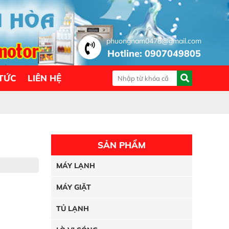
phuongnam0478@gmail.com
Hotline: 0907049805
 TỨC
LIÊN HỆ
SẢN PHẨM
MÁY LẠNH
MÁY GIẶT
TỦ LẠNH