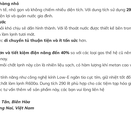
 hàng nhỏ
nh tế, nhỏ gọn và không chiếm nhiều diện tích. Với dung tích sử dụng
29
n lợi và quán nước gia đình.
ước
ôi khó chịu sẽ dần hình thành. Với lỗ thoát nước được thiết kế bên tron
n làm lạnh tươi mát.
iệc
di chuyển tủ thuận tiện và ít tốn sức
hơn.
g
ơn và tiết kiệm điện năng đến 40%
so với các loại gas thế hệ cũ nê
nay.
môi chất lạnh này còn là nhiên liệu sạch, có hàm lượng khí metan cao
tính năng như công nghệ kính Low-E ngăn tia cực tím, giữ nhiệt tốt đồn
hất làm lạnh R600a. Dung tích 290 lít phù hợp cho các tiệm tạp hóa gi
ợc tư vấn thêm về sản phẩm này, các bạn vui lòng liên hệ
h Tân, Biên Hòa
ồng Nai, Việt Nam