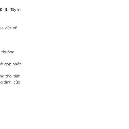
0 lít
, đây là
g, việc vệ
n thường
 và góp phần
g thời tiết
a đình, cửa