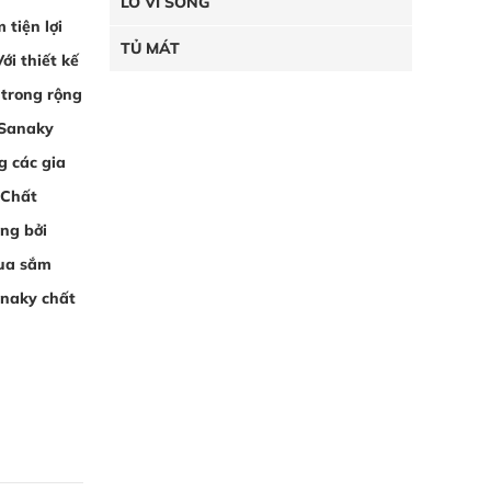
LÒ VI SÓNG
tiện lợi
TỦ MÁT
i thiết kế
 trong rộng
 Sanaky
g các gia
 Chất
ng bởi
Mua sắm
anaky chất