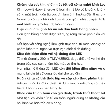
Chống tia cực tím, giữ nhiệt tốt với công nghệ kính Lo
Kính Low-E (Low Energy) là loại kính 2 lớp có khoảng không
sáng mặt trời, ngăn tia cực tím làm ảnh hưởng đến thực p
Ngoài ra, công nghệ kính Low-E còn giảm nhiệt truyền từ b
mặt kính
và giữ nhiệt độ luôn ổn định.
Hiệu quả làm lạnh tối ưu với dàn lạnh bằng nhôm
Dàn lạnh bằng nhôm được sử dụng rộng rãi và phổ biến vớ
dài.
Kết hợp với công nghệ làm lạnh trực tiếp, tủ mát Sanaky n
phẩm luôn tươi ngon và trọn vẹn chất dinh dưỡng.
Siêu tiết kiệm điện với hệ thống đèn LED
Tủ mát Sanaky 290 lít TM.VH358KL được thiết kế với hệ th
trưng bày các sản phẩm bắt mắt và thu hút.
Hơn nữa, hệ thống đèn LED còn
tiết kiệm điện năng và c
mang lại giá trị sử dụng lâu dài cho gia đình.
Ngăn kệ tủ có thể tháo lắp và sắp xếp thực phẩm tiện 
Với các ngăn kệ được thiết kế đơn giản, người dùng có thể
tối đa không gian bên trong tủ.
Khóa cửa tủ an toàn cho gia đình, tránh thất thoát hơ
Nhờ tiện ích khóa cửa tủ an toàn, người dùng sẽ
không còn
hơi lạnh và hao tốn điện năng.