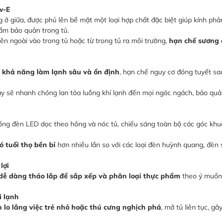
w-E
 ở giữa, được phủ lên bề mặt một loại hợp chất đặc biệt giúp kính phản
hẩm bảo quản trong tủ.
ên ngoài vào trong tủ hoặc từ trong tủ ra môi trường,
hạn chế sương 
i
khả năng làm lạnh sâu và ổn định
, hạn chế nguy cơ đóng tuyết sau
ày sẽ nhanh chóng lan tỏa luồng khí lạnh đến mọi ngóc ngách, bảo quả
ống đèn LED dọc theo hông và nóc tủ, chiếu sáng toàn bộ các góc khu
ó tuổi thọ bền bỉ
hơn nhiều lần so với các loại đèn huỳnh quang, đèn sợ
lợi
dễ dàng tháo lắp để sắp xếp và phân loại thực phẩm
theo ý muốn
i lạnh
 lo lắng việc trẻ nhỏ hoặc thú cưng nghịch phá
, mở tủ liên tục, gâ