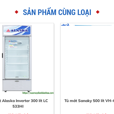
SẢN PHẨM CÙNG LOẠI
 Alaska Inverter 300 lít LC
Tủ mát Sanaky 500 lít VH
533HI