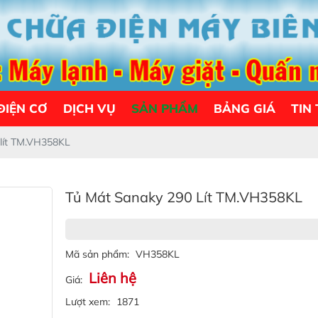
ĐIỆN CƠ
DỊCH VỤ
SẢN PHẨM
BẢNG GIÁ
TIN
 lít TM.VH358KL
Tủ Mát Sanaky 290 Lít TM.VH358KL
Mã sản phẩm:
VH358KL
Liên hệ
Giá:
Lượt xem:
1871