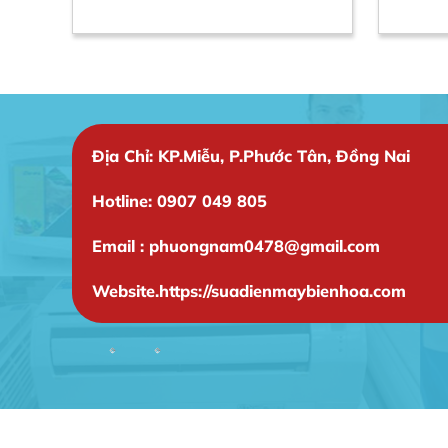
Giá: Liên hệ
Địa Chỉ: KP.Miễu, P.Phước Tân, Đồng Nai
Hotline: 0907 049 805
Email : phuongnam0478@gmail.com
Website.https://suadienmaybienhoa.com