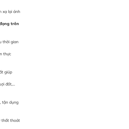
 xạ lại ánh
đọng trên
 thời gian
n thực
ất giúp
i đốt,...
, tận dụng
y thất thoát