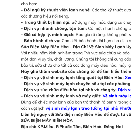
cho bạn:
- Đội ngũ kỹ thuật viên lành nghề:
Các thợ kỹ thuật được
các thương hiệu nổi tiếng.
- Trang thiết bị hiện đại:
Sử dụng máy móc, dụng cụ chuyê
- Dịch vụ nhanh chóng, tận tâm:
Có mặt nhanh chóng tại
- Giá cả hợp lý, minh bạch:
Báo giá rõ ràng, không phát si
- Bảo hành dịch vụ:
Cam kết bảo hành dài hạn cho dịch 
Sửa Điện Máy Biên Hòa - Địa Chỉ Vệ Sinh Máy Lạnh U
Với nhiều năm kinh nghiệm trong lĩnh vực sửa chữa và bảo 
một đơn vị uy tín, chất lượng. Chúng tôi không chỉ cung cấ
bảo trì, sửa chữa cho tất cả các dòng máy điều hòa, máy l
Hãy ghé thăm website của chúng tôi để tìm hiểu thêm
- Dịch vụ vệ sinh máy lạnh tổng quát tại Biên Hòa:
Xem
- Dịch vụ vệ sinh máy lạnh chuyên sâu tại các phường
- Dịch vụ sửa chữa điều hòa tại nhà và công ty:
Dịch v
- Dịch vụ vệ sinh máy lạnh và máy giặt:
Vệ sinh máy l
Đừng để chiếc máy lạnh của bạn trở thành "ổ bệnh" trong c
cách đặt lịch
vệ sinh máy lạnh treo tường tại nhà Phư
Liên hệ ngay với Sửa điện máy Biên Hòa để được tư vấ
SỬA ĐIỆN MÁY BIÊN HÒA
Địa chỉ: KP.Miễu, P.Phước Tân, Biên Hoà, Đồng Nai