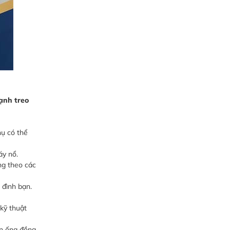
ạnh treo
hụ có thể
áy nổ.
ng theo các
 đình bạn.
 kỹ thuật
ẽn ống đồng