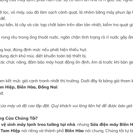
ới lọc, vỏ máy, sau đó làm sạch cánh quạt, lá nhôm bằng máy phun áp 
 để.
i bẩn, lá cây và các tạp chất bám trên dàn tản nhiệt, kiểm tra quạt gi
rong rêu trong ống thoát nước, ngăn chặn tình trạng rò rỉ nước gây ẩ
 loại, đúng định mức nếu phát hiện thiếu hụt.
ung dịch khử mùi, diệt khuẩn toàn bộ thiết bị.
ác chức năng, đảm bảo máy hoạt động ổn định, êm ái trước khi bàn gi
m kết mức giá cạnh tranh nhất thị trường. Dưới đây là bảng giá tham 
am Hiệp, Biên Hòa, Đồng Nai
:
đ.
 của máy và độ cao lắp đặt. Quý khách vui lòng liên hệ để được báo giá
ng Của Chúng Tôi?
ụ
vệ sinh máy lạnh treo tường tại nhà
, nhưng
Sửa điện máy Biên 
 Tam Hiệp
nói riêng và thành phố
Biên Hòa
nói chung. Chúng tôi tự 