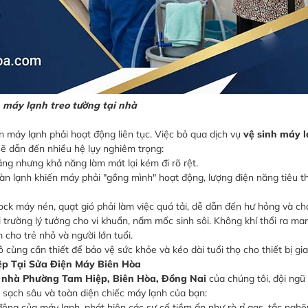
 máy lạnh treo tường tại nhà
máy lạnh phải hoạt động liên tục. Việc bỏ qua dịch vụ
vệ sinh máy l
ẽ dẫn đến nhiều hệ lụy nghiêm trọng:
ng nhưng khả năng làm mát lại kém đi rõ rệt.
n lạnh khiến máy phải "gồng mình" hoạt động, lượng điện năng tiêu t
ock máy nén, quạt gió phải làm việc quá tải, dễ dẫn đến hư hỏng và ch
 trường lý tưởng cho vi khuẩn, nấm mốc sinh sôi. Không khí thổi ra ma
 cho trẻ nhỏ và người lớn tuổi.
ô cùng cần thiết để bảo vệ sức khỏe và kéo dài tuổi thọ cho thiết bị gia
ệp Tại Sửa Điện Máy Biên Hòa
i nhà Phường Tam Hiệp, Biên Hòa, Đồng Nai
của chúng tôi, đội ngũ
m sạch sâu và toàn diện chiếc máy lạnh của bạn:
động của máy lạnh, phát hiện các sự cố tiềm ẩn như rò rỉ gas, tắc ngh