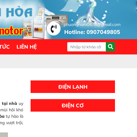
phuongnam0478@gmail.com
Hotline: 0907049805
 TỨC
LIÊN HỆ
ĐIỆN LẠNH
 tại nhà
uy
ĐIỆN CƠ
 mùi hôi khó
òa
tự hào là
ng vượt trội,