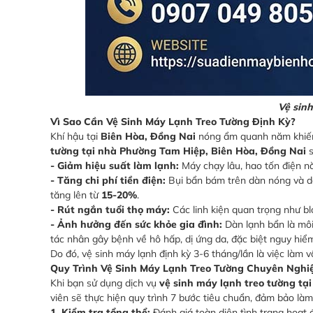
Vệ sinh
Vì Sao Cần Vệ Sinh Máy Lạnh Treo Tường Định Kỳ?
Khí hậu tại
Biên Hòa, Đồng Nai
nóng ẩm quanh năm khiến 
tường tại nhà Phường Tam Hiệp, Biên Hòa, Đồng Nai
s
- Giảm hiệu suất làm lạnh:
Máy chạy lâu, hao tốn điện nă
- Tăng chi phí tiền điện:
Bụi bẩn bám trên dàn nóng và dà
tăng lên từ
15-20%
.
- Rút ngắn tuổi thọ máy:
Các linh kiện quan trọng như bl
- Ảnh hưởng đến sức khỏe gia đình:
Dàn lạnh bẩn là môi
tác nhân gây bệnh về hô hấp, dị ứng da, đặc biệt nguy hiểm
Do đó, vệ sinh máy lạnh định kỳ 3-6 tháng/lần là việc làm v
Quy Trình Vệ Sinh Máy Lạnh Treo Tường Chuyên Nghi
Khi bạn sử dụng dịch vụ
vệ sinh máy lạnh treo tường tạ
viên sẽ thực hiện quy trình 7 bước tiêu chuẩn, đảm bảo là
1. Kiểm tra tổng thể:
Đánh giá toàn diện tình trạng hoạt 