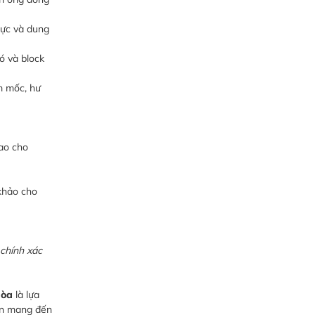
lực và dung
ó và block
m mốc, hư
ao cho
khảo cho
 chính xác
Hòa
là lựa
tin mang đến