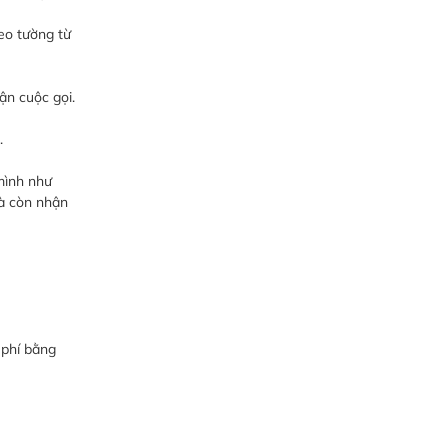
eo tường từ
ận cuộc gọi.
.
mình như
 còn nhận
 phí bằng