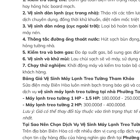
hay hỏng hóc board mạch.
2. Vệ sinh dàn lạnh (cục trong nhà):
Tháo rời các tấm lư
dịch chuyên dụng, đồng thời khử khuẩn, diệt nấm mốc triệt
3. Vệ sinh dàn nóng (cục ngoài trời):
Loại bỏ hoàn toàn bụ
máy nén.
4. Thông tắc đường ống thoát nước:
Hút sạch bùn đọng, 
hỏng tường nhà.
5. Kiểm tra và bơm gas:
Đo áp suất gas, bổ sung gas đúng
6. Vệ sinh và khử mùi:
Lau chùi sạch sẽ vỏ máy, sử dụng d
7. Chạy thử nghiệm:
Khởi động máy và kiểm tra toàn bộ c
khách hàng.
Bảng Giá Vệ Sinh Máy Lạnh Treo Tường Tham Khảo
Sửa điện máy Biên Hòa luôn minh bạch trong báo giá và ca
dịch vụ
vệ sinh máy lạnh treo tường tại nhà Phường T
- Máy lạnh treo tường 1 HP - 1.5 HP:
180.000đ - 250.000
- Máy lạnh treo tường 2 HP:
300.000đ - 400.000đ.
Lưu ý: Giá có thể thay đổi tùy thuộc vào tình trạng thực tế
nhất.
Tại Sao Nên Chọn Dịch Vụ Vệ Sinh Máy Lạnh Treo Tườ
Trên địa bàn Biên Hòa có rất nhiều đơn vị cung cấp dịch v
chọn tin cậy hàng đầu của hàng nghìn gia đình tại
Phường