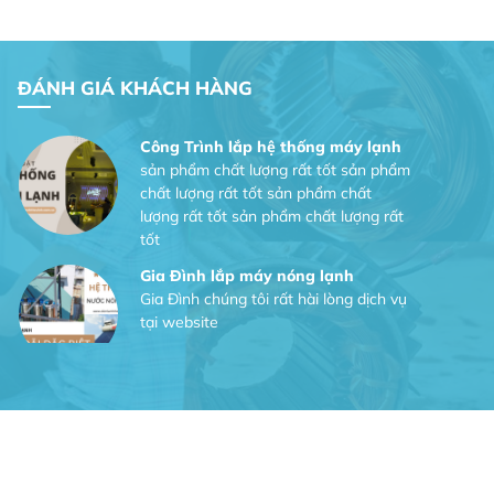
Dịch vụ MoTor
Tôi hài lòng quấn motor đẹp và đúng ý
ĐÁNH GIÁ KHÁCH HÀNG
Công Trình lắp hệ thống máy lạnh
sản phẩm chất lượng rất tốt sản phẩm
chất lượng rất tốt sản phẩm chất
lượng rất tốt sản phẩm chất lượng rất
tốt
Gia Đình lắp máy nóng lạnh
Gia Đình chúng tôi rất hài lòng dịch vụ
tại website
Anh An
Dự án nhà phố đẹp lên nhờ đội thợ
điện từ dịch vụ
Dịch vụ MoTor