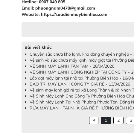
Hotline: 0907 049 805
Email: phuongnam0478@gmail.com
Website: https://suadienmaybienhoa.com
Bài viết khác:
Chuyên sửa chữa kho lạnh, kho đông chuyên nghiệp -
Vệ sinh và sửa chữa máy lạnh, máy giặt tại Phường B
VỆ SINH MÁY LẠNH TẬN TÂM - 28/04/2026
VỆ SINH MÁY LẠNH CÔNG NGHIỆP TẠI CÔNG TY - 20
Lắp đặt máy lạnh tại nhà tại Phường Biên Hòa - 16/04
BẢO TRÌ MÁY LẠNH CÔNG TY GIÁ RẺ - 13/04/2026
Vệ sinh máy lạnh giá rẻ tại xã Long Thành & xã Nhơn 
Vệ Sinh Máy Lạnh Cho Công Ty Phường Biên Hòa Chuy
Vệ Sinh Máy Lạnh Tại Nhà Phường Phước Tân, Đồng Nai
RỬA MÁY LẠNH TẠI NHÀ GIÁ RẺ PHƯỜNG BIÊN HÒA 
1
2
3