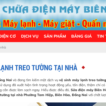
ĐIỆN CƠ
DỊCH VỤ
SẢN PHẨM
BẢNG GIÁ
TIN
 nhà
LẠNH TREO TƯỜNG TẠI NHÀ
ồng Nai
và đang tìm kiếm một dịch vụ
vệ sinh máy lạnh treo tường
ử dụng đã xuất hiện tình trạng hoạt động yếu, tốn điện, thậm chí có
ng cần được làm sạch ngay. Hiểu được điều đó,
Sửa điện máy Biên H
 tường tại nhà Phường Tam Hiệp, Biên Hòa, Đồng Nai
với chất lượ