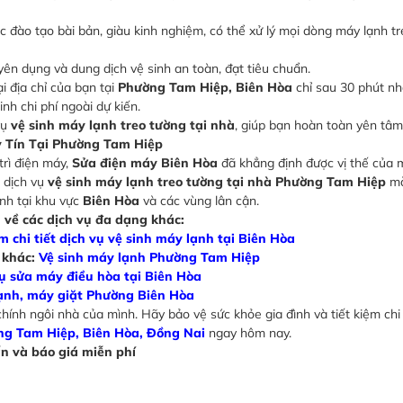
 đào tạo bài bản, giàu kinh nghiệm, có thể xử lý mọi dòng máy lạnh tr
n dụng và dung dịch vệ sinh an toàn, đạt tiêu chuẩn.
 địa chỉ của bạn tại
Phường Tam Hiệp, Biên Hòa
chỉ sau 30 phút nh
nh chi phí ngoài dự kiến.
vụ
vệ sinh máy lạnh treo tường tại nhà
, giúp bạn hoàn toàn yên tâm
y Tín Tại Phường Tam Hiệp
trì điện máy,
Sửa điện máy Biên Hòa
đã khẳng định được vị thế của 
p dịch vụ
vệ sinh máy lạnh treo tường tại nhà Phường Tam Hiệp
mà
ạnh tại khu vực
Biên Hòa
và các vùng lân cận.
 về các dịch vụ đa dạng khác:
 chi tiết dịch vụ vệ sinh máy lạnh tại Biên Hòa
 khác:
Vệ sinh máy lạnh Phường Tam Hiệp
ụ sửa máy điều hòa tại Biên Hòa
ạnh, máy giặt Phường Biên Hòa
hính ngôi nhà của mình. Hãy bảo vệ sức khỏe gia đình và tiết kiệm chi
ờng Tam Hiệp, Biên Hòa, Đồng Nai
ngay hôm nay.
n và báo giá miễn phí