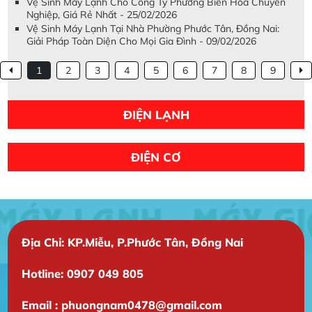
Vệ Sinh Máy Lạnh Cho Công Ty Phường Biên Hòa Chuyên
Nghiệp, Giá Rẻ Nhất - 25/02/2026
Vệ Sinh Máy Lạnh Tại Nhà Phường Phước Tân, Đồng Nai:
Giải Pháp Toàn Diện Cho Mọi Gia Đình - 09/02/2026
1
2
3
4
5
6
7
8
9
ĐIỆN LẠNH
ĐIỆN CƠ
Địa Chỉ: KP.Miễu, P.Phước Tân, Đồng Nai
Hotline: 0907 049 805
Email : phuongnam0478@gmail.com