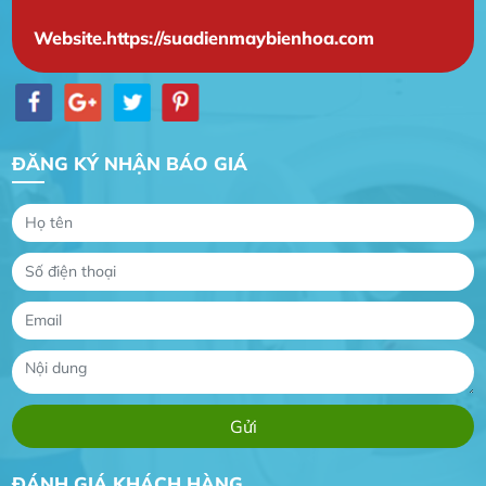
Website.https://suadienmaybienhoa.com
ĐĂNG KÝ NHẬN BÁO GIÁ
Gia Đình lắp máy nóng lạnh
Gia Đình chúng tôi rất hài lòng dịch vụ tại
website
Anh An
Dự án nhà phố đẹp lên nhờ đội thợ điện từ dịch
vụ
Dịch vụ MoTor
Tôi hài lòng quấn motor đẹp và đúng ý
ĐÁNH GIÁ KHÁCH HÀNG