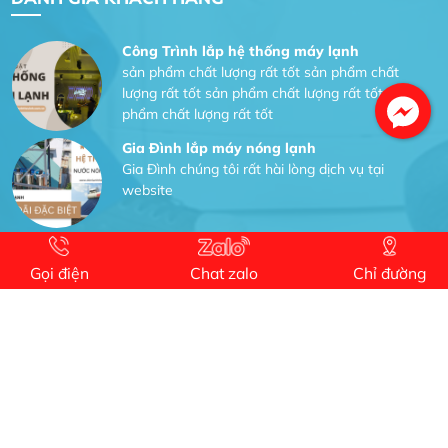
Công Trình lắp hệ thống máy lạnh
sản phẩm chất lượng rất tốt sản phẩm chất
lượng rất tốt sản phẩm chất lượng rất tốt sản
phẩm chất lượng rất tốt
Gia Đình lắp máy nóng lạnh
Gia Đình chúng tôi rất hài lòng dịch vụ tại
website
Anh An
Dự án nhà phố đẹp lên nhờ đội thợ điện từ dịch
vụ
Gọi điện
Chat zalo
Chỉ đường
Dịch vụ MoTor
Tôi hài lòng quấn motor đẹp và đúng ý
Công Trình lắp hệ thống máy lạnh
sản phẩm chất lượng rất tốt sản phẩm chất
lượng rất tốt sản phẩm chất lượng rất tốt sản