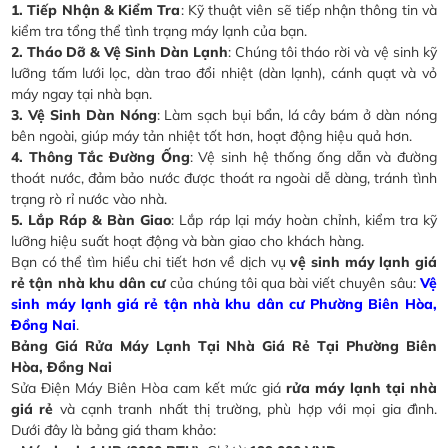
1. Tiếp Nhận & Kiểm Tra
: Kỹ thuật viên sẽ tiếp nhận thông tin và
kiểm tra tổng thể tình trạng máy lạnh của bạn.
2. Tháo Dỡ & Vệ Sinh Dàn Lạnh
: Chúng tôi tháo rời và vệ sinh kỹ
lưỡng tấm lưới lọc, dàn trao đổi nhiệt (dàn lạnh), cánh quạt và vỏ
máy ngay tại nhà bạn.
3. Vệ Sinh Dàn Nóng
: Làm sạch bụi bẩn, lá cây bám ở dàn nóng
bên ngoài, giúp máy tản nhiệt tốt hơn, hoạt động hiệu quả hơn.
4. Thông Tắc Đường Ống
: Vệ sinh hệ thống ống dẫn và đường
thoát nước, đảm bảo nước được thoát ra ngoài dễ dàng, tránh tình
trạng rò rỉ nước vào nhà.
5. Lắp Ráp & Bàn Giao
: Lắp ráp lại máy hoàn chỉnh, kiểm tra kỹ
lưỡng hiệu suất hoạt động và bàn giao cho khách hàng.
Bạn có thể tìm hiểu chi tiết hơn về dịch vụ
vệ sinh máy lạnh giá
rẻ tận nhà khu dân cư
của chúng tôi qua bài viết chuyên sâu:
Vệ
sinh máy lạnh giá rẻ tận nhà khu dân cư Phường Biên Hòa,
Đồng Nai
.
Bảng Giá Rửa Máy Lạnh Tại Nhà Giá Rẻ Tại Phường Biên
Hòa, Đồng Nai
Sửa Điện Máy Biên Hòa cam kết mức giá
rửa máy lạnh tại nhà
giá rẻ
và cạnh tranh nhất thị trường, phù hợp với mọi gia đình.
Dưới đây là bảng giá tham khảo: