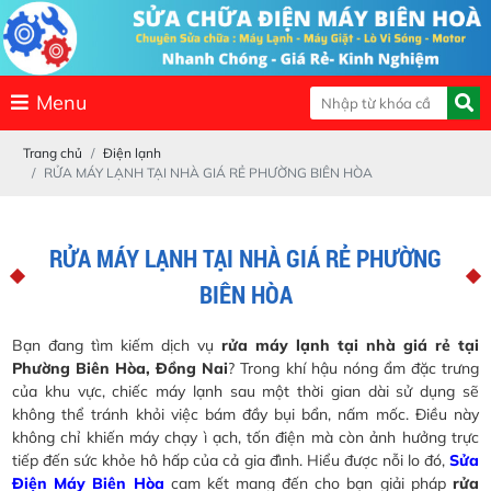
Menu
Trang chủ
Điện lạnh
RỬA MÁY LẠNH TẠI NHÀ GIÁ RẺ PHƯỜNG BIÊN HÒA
RỬA MÁY LẠNH TẠI NHÀ GIÁ RẺ PHƯỜNG
BIÊN HÒA
Bạn đang tìm kiếm dịch vụ
rửa máy lạnh tại nhà giá rẻ tại
Phường Biên Hòa, Đồng Nai
? Trong khí hậu nóng ẩm đặc trưng
của khu vực, chiếc máy lạnh sau một thời gian dài sử dụng sẽ
không thể tránh khỏi việc bám đầy bụi bẩn, nấm mốc. Điều này
không chỉ khiến máy chạy ì ạch, tốn điện mà còn ảnh hưởng trực
tiếp đến sức khỏe hô hấp của cả gia đình. Hiểu được nỗi lo đó,
Sửa
Điện Máy Biên Hòa
cam kết mang đến cho bạn giải pháp
rửa