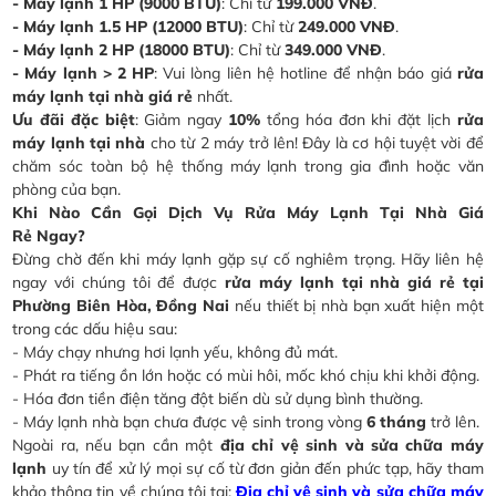
- Máy lạnh 1 HP (9000 BTU)
: Chỉ từ
199.000 VNĐ
.
- Máy lạnh 1.5 HP (12000 BTU)
: Chỉ từ
249.000 VNĐ
.
- Máy lạnh 2 HP (18000 BTU)
: Chỉ từ
349.000 VNĐ
.
- Máy lạnh > 2 HP
: Vui lòng liên hệ hotline để nhận báo giá
rửa
máy lạnh tại nhà giá rẻ
nhất.
Ưu đãi đặc biệt
: Giảm ngay
10%
tổng hóa đơn khi đặt lịch
rửa
máy lạnh tại nhà
cho từ 2 máy trở lên! Đây là cơ hội tuyệt vời để
chăm sóc toàn bộ hệ thống máy lạnh trong gia đình hoặc văn
phòng của bạn.
Khi Nào Cần Gọi Dịch Vụ Rửa Máy Lạnh Tại Nhà Giá
Rẻ Ngay?
Đừng chờ đến khi máy lạnh gặp sự cố nghiêm trọng. Hãy liên hệ
ngay với chúng tôi để được
rửa máy lạnh tại nhà giá rẻ tại
Phường Biên Hòa, Đồng Nai
nếu thiết bị nhà bạn xuất hiện một
trong các dấu hiệu sau:
- Máy chạy nhưng hơi lạnh yếu, không đủ mát.
- Phát ra tiếng ồn lớn hoặc có mùi hôi, mốc khó chịu khi khởi động.
- Hóa đơn tiền điện tăng đột biến dù sử dụng bình thường.
- Máy lạnh nhà bạn chưa được vệ sinh trong vòng
6 tháng
trở lên.
Ngoài ra, nếu bạn cần một
địa chỉ vệ sinh và sửa chữa máy
lạnh
uy tín để xử lý mọi sự cố từ đơn giản đến phức tạp, hãy tham
khảo thông tin về chúng tôi tại:
Địa chỉ vệ sinh và sửa chữa máy