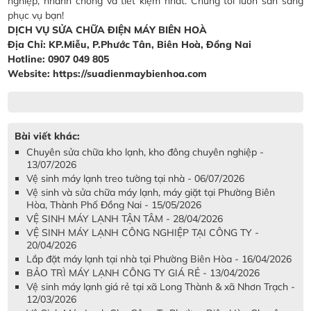
nghiệp, nhanh chóng và tiết kiệm nhất. Chúng tôi luôn sẵn sàng
phục vụ bạn!
DỊCH VỤ SỬA CHỮA ĐIỆN MÁY BIÊN HOÀ
Địa Chỉ: KP.Miễu, P.Phước Tân, Biên Hoà, Đồng Nai
Hotline: 0907 049 805
Website: https://suadienmaybienhoa.com
Bài viết khác:
Chuyên sửa chữa kho lạnh, kho đông chuyên nghiệp -
13/07/2026
Vệ sinh máy lạnh treo tường tại nhà - 06/07/2026
Vệ sinh và sửa chữa máy lạnh, máy giặt tại Phường Biên
Hòa, Thành Phố Đồng Nai - 15/05/2026
VỆ SINH MÁY LẠNH TẬN TÂM - 28/04/2026
VỆ SINH MÁY LẠNH CÔNG NGHIỆP TẠI CÔNG TY -
20/04/2026
Lắp đặt máy lạnh tại nhà tại Phường Biên Hòa - 16/04/2026
BẢO TRÌ MÁY LẠNH CÔNG TY GIÁ RẺ - 13/04/2026
Vệ sinh máy lạnh giá rẻ tại xã Long Thành & xã Nhơn Trạch -
12/03/2026