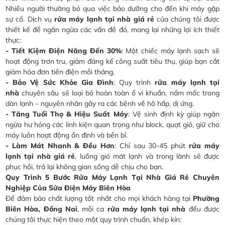
Nhiều người thường bỏ qua việc bảo dưỡng cho đến khi máy gặp
sự cố. Dịch vụ
rửa máy lạnh tại nhà giá rẻ
của chúng tôi được
thiết kế để ngăn ngừa các vấn đề đó, mang lại những lợi ích thiết
thực:
- Tiết Kiệm Điện Năng Đến 30%
: Một chiếc máy lạnh sạch sẽ
hoạt động trơn tru, giảm đáng kể công suất tiêu thụ, giúp bạn cắt
giảm hóa đơn tiền điện mỗi tháng.
- Bảo Vệ Sức Khỏe Gia Đình
: Quy trình
rửa máy lạnh tại
nhà
chuyên sâu sẽ loại bỏ hoàn toàn ổ vi khuẩn, nấm mốc trong
dàn lạnh – nguyên nhân gây ra các bệnh về hô hấp, dị ứng.
- Tăng Tuổi Thọ & Hiệu Suất Máy
: Vệ sinh định kỳ giúp ngăn
ngừa hư hỏng các linh kiện quan trọng như block, quạt gió, giữ cho
máy luôn hoạt động ổn định và bền bỉ.
- Làm Mát Nhanh & Đều Hơn
: Chỉ sau 30-45 phút
rửa máy
lạnh tại nhà giá rẻ
, luồng gió mát lạnh và trong lành sẽ được
phục hồi, trả lại không gian sống dễ chịu cho bạn.
Quy Trình 5 Bước Rửa Máy Lạnh Tại Nhà Giá Rẻ Chuyên
Nghiệp Của Sửa Điện Máy Biên Hòa
Để đảm bảo chất lượng tốt nhất cho mọi khách hàng tại
Phường
Biên Hòa, Đồng Nai
, mỗi ca
rửa máy lạnh tại nhà
đều được
chúng tôi thực hiện theo một quy trình chuẩn, khép kín: