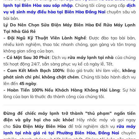
lạnh tại Biên Hòa sau sáp nhập
. Chúng tôi cũng cung cấp
dịch
vụ vệ sinh máy điều hòa tại Biên Hòa Đồng Nai
chuyên sâu và
bài bản.
Lý Do Nên Chọn Sửa Điện Máy Biên Hòa Để Rửa Máy Lạnh
Tại Nhà Giá Rẻ
- Đội Ngũ Kỹ Thuật Viên Lành Nghề
: Được đào tạo bài bản,
nhiều kinh nghiệm, thao tác nhanh chóng, gọn gàng và tôn trọng
không gian sống của bạn.
- Có Mặt Sau 30 Phút
: Dịch vụ
rửa máy lạnh tại nhà
của chúng
tôi hoạt động 24/7, sẵn sàng phục vụ kể cả ngày lễ, Tết.
- Cam Kết Minh Bạch 100%
: Báo giá trước khi làm việc,
không
phát sinh chi phí
,
không chặt chém
. Chúng tôi bảo hành dịch vụ
lên đến
45 ngày
.
- Hoàn Tiền 100% Nếu Khách Hàng Không Hài Lòng
: Sự hài
lòng của bạn là thước đo thành công của chúng tôi.
Đừng để chiếc máy lạnh trở thành "thủ phạm" ngốn tiền
điện và gây hại cho sức khỏe!
Hãy nhấc máy và gọi ngay
cho
Sửa Điện Máy Biên Hòa
để trải nghiệm dịch vụ
rửa máy
lạnh tại nhà giá rẻ tại Phường Biên Hòa, Đồng Nai
chuyên