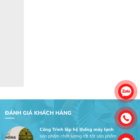
Gia Đình lắp máy nóng lạnh
Gia Đình chúng tôi rất hài lòng dịch vụ
tại website
Anh An
Dự án nhà phố đẹp lên nhờ đội thợ
điện từ dịch vụ
Dịch vụ MoTor
Tôi hài lòng quấn motor đẹp và đúng ý
ĐÁNH GIÁ KHÁCH HÀNG
Công Trình lắp hệ thống máy lạnh
sản phẩm chất lượng rất tốt sản phẩm
chất lượng rất tốt sản phẩm chất