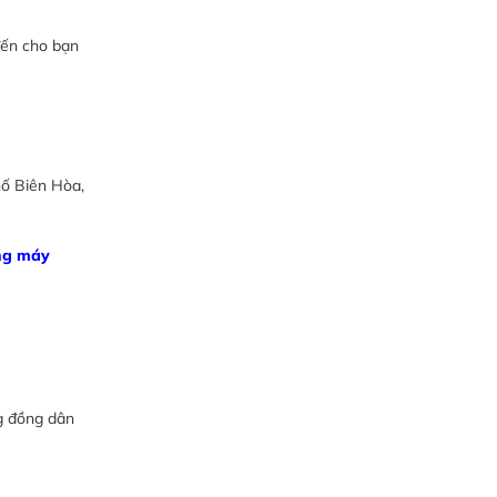
đến cho bạn
hố Biên Hòa,
ng máy
g đồng dân