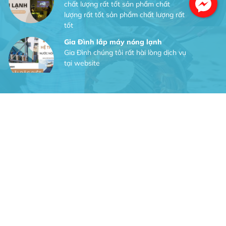
lượng rất tốt sản phẩm chất lượng rất
tốt
Gia Đình lắp máy nóng lạnh
Gia Đình chúng tôi rất hài lòng dịch vụ
tại website
Anh An
Dự án nhà phố đẹp lên nhờ đội thợ
điện từ dịch vụ
Dịch vụ MoTor
Tôi hài lòng quấn motor đẹp và đúng ý
Công Trình lắp hệ thống máy lạnh
sản phẩm chất lượng rất tốt sản phẩm
chất lượng rất tốt sản phẩm chất
lượng rất tốt sản phẩm chất lượng rất
tốt