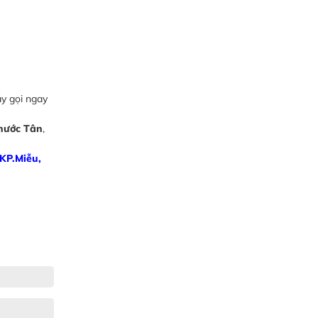
y gọi ngay
hước Tân
,
KP.Miễu,