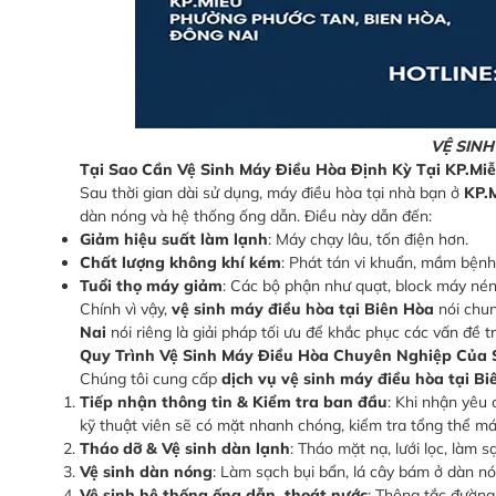
VỆ SINH
Tại Sao Cần Vệ Sinh Máy Điều Hòa Định Kỳ Tại KP.Mi
Sau thời gian dài sử dụng, máy điều hòa tại nhà bạn ở
KP.
dàn nóng và hệ thống ống dẫn. Điều này dẫn đến:
Giảm hiệu suất làm lạnh
: Máy chạy lâu, tốn điện hơn.
Chất lượng không khí kém
: Phát tán vi khuẩn, mầm bệnh
Tuổi thọ máy giảm
: Các bộ phận như quạt, block máy nén
Chính vì vậy,
vệ sinh máy điều hòa tại Biên Hòa
nói chu
Nai
nói riêng là giải pháp tối ưu để khắc phục các vấn đề t
Quy Trình Vệ Sinh Máy Điều Hòa Chuyên Nghiệp Của 
Chúng tôi cung cấp
dịch vụ vệ sinh máy điều hòa tại B
Tiếp nhận thông tin & Kiểm tra ban đầu
: Khi nhận yêu
kỹ thuật viên sẽ có mặt nhanh chóng, kiểm tra tổng thể má
Tháo dỡ & Vệ sinh dàn lạnh
: Tháo mặt nạ, lưới lọc, làm 
Vệ sinh dàn nóng
: Làm sạch bụi bẩn, lá cây bám ở dàn nó
Vệ sinh hệ thống ống dẫn, thoát nước
: Thông tắc đường 