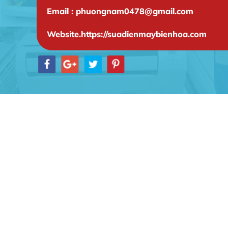
Email : phuongnam0478@gmail.com
Website.https://suadienmaybienhoa.com