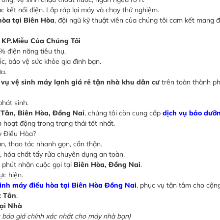
ác kết nối điện. Lắp ráp lại máy và chạy thử nghiệm.
hòa tại Biên Hòa
, đội ngũ kỹ thuật viên của chúng tôi cam kết mang 
i KP.Miễu Của Chúng Tôi
% điện năng tiêu thụ.
c, bảo vệ sức khỏe gia đình bạn.
ữa.
 vụ vệ sinh máy lạnh giá rẻ tận nhà khu dân cư
trên toàn thành p
phát sinh.
 Tân, Biên Hòa, Đồng Nai
, chúng tôi còn cung cấp
dịch vụ bảo dưỡ
 hoạt động trong trạng thái tốt nhất.
y Điều Hòa?
ản, thao tác nhanh gọn, cẩn thận.
, hóa chất tẩy rửa chuyên dụng an toàn.
 phút nhận cuộc gọi tại
Biên Hòa, Đồng Nai
.
ực hiện.
sinh máy điều hòa tại Biên Hòa Đồng Nai
, phục vụ tận tâm cho cộn
c Tân
.
ại Nhà
ợc báo giá chính xác nhất cho máy nhà bạn)