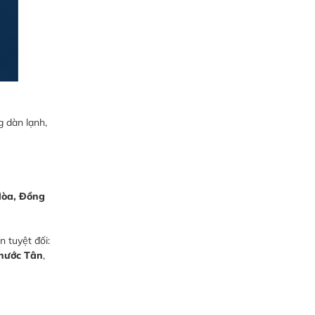
g dàn lạnh,
Hòa, Đồng
n tuyệt đối:
Phước Tân
,