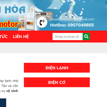
phuongnam0478@gmail.com
Hotline: 0907049805
 TỨC
LIÊN HỆ
ĐIỆN LẠNH
máy lạnh nhà
ĐIỆN CƠ
c Tân và cần
h vụ
vệ sinh