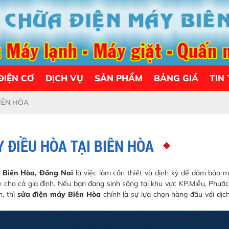
ĐIỆN CƠ
DỊCH VỤ
SẢN PHẨM
BẢNG GIÁ
TIN
BIÊN HÒA
 ĐIỀU HÒA TẠI BIÊN HÒA
, Biên Hòa, Đồng Nai
là việc làm cần thiết và định kỳ để đảm bảo 
e cho cả gia đình. Nếu bạn đang sinh sống tại khu vực KP.Miễu, Phướ
n, thì
sửa điện máy Biên Hòa
chính là sự lựa chọn hàng đầu với dịc