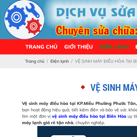
TRANG CHỦ
GIỚI THIỆU
ĐIỆN LẠNH
Trang chủ
Điện lạnh
VỆ SINH MÁY ĐIỀU HÒA TẠI 
VỆ SINH MÁY
Vệ sinh máy điều hòa tại KP.Miễu Phường Phước Tân
bạn hoạt động hiệu quả, tiết kiệm điện và bảo vệ sức khỏ
tìm một đơn vị
vệ sinh máy điều hòa tại Biên Hòa
uy tí
máy lạnh giá rẻ tận nhà
, chuyên nghiệp.