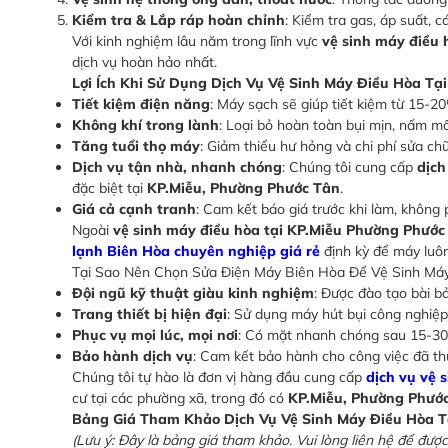
Kiểm tra & Lắp ráp hoàn chỉnh
: Kiểm tra gas, áp suất, c
Với kinh nghiệm lâu năm trong lĩnh vực
vệ sinh máy điều 
dịch vụ hoàn hảo nhất.
Lợi Ích Khi Sử Dụng Dịch Vụ Vệ Sinh Máy Điều Hòa Tạ
Tiết kiệm điện năng
: Máy sạch sẽ giúp tiết kiệm từ 15-20
Không khí trong lành
: Loại bỏ hoàn toàn bụi mịn, nấm mố
Tăng tuổi thọ máy
: Giảm thiểu hư hỏng và chi phí sửa ch
Dịch vụ tận nhà, nhanh chóng
: Chúng tôi cung cấp
dịch
đặc biệt tại
KP.Miễu, Phường Phước Tân
.
Giá cả cạnh tranh
: Cam kết báo giá trước khi làm, không 
Ngoài
vệ sinh máy điều hòa tại KP.Miễu Phường Phước
lạnh Biên Hòa chuyên nghiệp giá rẻ
định kỳ để máy luôn
Tại Sao Nên Chọn Sửa Điện Máy Biên Hòa Để Vệ Sinh Má
Đội ngũ kỹ thuật giàu kinh nghiệm
: Được đào tạo bài b
Trang thiết bị hiện đại
: Sử dụng máy hút bụi công nghiệp
Phục vụ mọi lúc, mọi nơi
: Có mặt nhanh chóng sau 15-30
Bảo hành dịch vụ
: Cam kết bảo hành cho công việc đã th
Chúng tôi tự hào là đơn vị hàng đầu cung cấp
dịch vụ vệ 
cư tại các phường xã, trong đó có
KP.Miễu, Phường Phướ
Bảng Giá Tham Khảo Dịch Vụ Vệ Sinh Máy Điều Hòa T
(Lưu ý: Đây là bảng giá tham khảo. Vui lòng liên hệ để đư