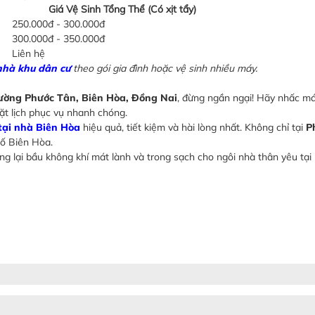
Giá Vệ Sinh Tổng Thể (Có xịt tẩy)
250.000đ - 300.000đ
300.000đ - 350.000đ
Liên hệ
nhà khu dân cư
theo gói gia đình hoặc vệ sinh nhiều máy.
hường Phước Tân, Biên Hòa, Đồng Nai
, đừng ngần ngại! Hãy nhấc má
ặt lịch phục vụ nhanh chóng.
tại nhà Biên Hòa
hiệu quả, tiết kiệm và hài lòng nhất. Không chỉ tại
P
hố Biên Hòa.
g lại bầu không khí mát lành và trong sạch cho ngôi nhà thân yêu tại