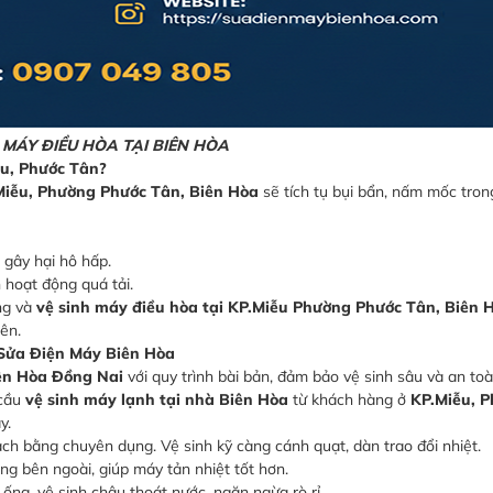
 MÁY ĐIỀU HÒA TẠI BIÊN HÒA
ễu, Phước Tân?
Miễu, Phường Phước Tân, Biên Hòa
sẽ tích tụ bụi bẩn, nấm mốc tron
 gây hại hô hấp.
 hoạt động quá tải.
ng và
vệ sinh máy điều hòa tại KP.Miễu Phường Phước Tân, Biên 
rên.
Sửa Điện Máy Biên Hòa
iên Hòa Đồng Nai
với quy trình bài bản, đảm bảo vệ sinh sâu và an toà
 cầu
vệ sinh máy lạnh tại nhà Biên Hòa
từ khách hàng ở
KP.Miễu, 
y.
sạch bằng chuyên dụng. Vệ sinh kỹ càng cánh quạt, dàn trao đổi nhiệt.
ng bên ngoài, giúp máy tản nhiệt tốt hơn.
ống, vệ sinh chậu thoát nước, ngăn ngừa rò rỉ.