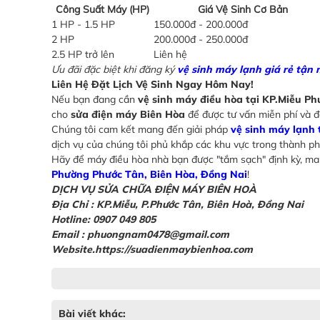
Công Suất Máy (HP)
Giá Vệ Sinh Cơ Bản
1 HP - 1.5 HP
150.000đ - 200.000đ
2 HP
200.000đ - 250.000đ
2.5 HP trở lên
Liên hệ
Ưu đãi đặc biệt khi đăng ký
vệ sinh máy lạnh giá rẻ tận 
Liên Hệ Đặt Lịch Vệ Sinh Ngay Hôm Nay!
Nếu bạn đang cần
vệ sinh máy điều hòa tại KP.Miễu P
cho
sửa điện máy Biên Hòa
để được tư vấn miễn phí và đ
Chúng tôi cam kết mang đến giải pháp
vệ sinh máy lạnh 
dịch vụ của chúng tôi phủ khắp các khu vực trong thành p
Hãy để máy điều hòa nhà bạn được "tắm sạch" định kỳ, man
Phường Phước Tân, Biên Hòa, Đồng Nai
!
DỊCH VỤ SỬA CHỮA ĐIỆN MÁY BIÊN HOÀ
Địa Chỉ :
KP.Miễu, P.Phước Tân, Biên Hoà, Đồng Nai
Hotline: 0907 049 805
Email : phuongnam0478@gmail.com
Website.https://suadienmaybienhoa.com
Bài viết khác: