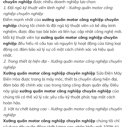
chuyên nghiệp
được nhiều doanh nghiệp lựa chọn:
1. Đội ngũ kỹ thuật viên lành nghề - Xưởng quấn motor công
nghiệp chuyên nghiệp
Điểm mạnh nhất của
xưởng quấn motor công nghiệp chuyên
nghiệp
chúng tôi chính là đội ngũ kỹ thuật viên có bề dày kinh
nghiệm, được đào tạo bài bản và liên tục cập nhật công nghệ mới.
Mỗi kỹ thuật viên tại
xưởng quấn motor công nghiệp chuyên
nghiệp
đều hiểu rõ cấu tạo và nguyên lý hoạt động của từng loại
động cơ, đảm bảo xử lý sự cố một cách chính xác và hiệu quả
nhất.
2. Trang thiết bị hiện đại - Xưởng quấn motor công nghiệp chuyên
nghiệp
Xưởng quấn motor công nghiệp chuyên nghiệp
Sửa Điện Máy
Biên Hòa được trang bị máy móc, thiết bị chuyên dùng hiện đại,
đảm bảo độ chính xác cao trong từng công đoạn quấn dây. Điều
này giúp
xưởng quấn motor công nghiệp chuyên nghiệp
của
chúng tôi có thể xử lý các yêu cầu kỹ thuật phức tạp một cách
hoàn hảo.
3. Vật tư chất lượng cao - Xưởng quấn motor công nghiệp chuyên
nghiệp
Xưởng quấn motor công nghiệp chuyên nghiệp
chúng tôi chỉ
sử dụng dây quấn đồng chất lượng cao, nhập khẩu mới 100% từ