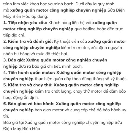
trình làm việc khoa học và minh bạch. Dưới đây là quy trình
mà
xưởng quấn motor công nghiệp chuyên nghiệp
Sửa Điện
Máy Biên Hòa áp dụng:
1. Tiếp nhận yêu cầu:
Khách hàng liên hệ với
xưởng quấn
motor công nghiệp chuyên nghiệp
qua hotline hoặc đến trực
tiếp địa chỉ.
2. Kiểm tra và đánh giá:
Kỹ thuật viên của
xưởng quấn motor
công nghiệp chuyên nghiệp
kiểm tra motor, xác định nguyên
nhân hư hỏng và mức độ thiệt hại.
3. Báo giá:
Xưởng quấn motor công nghiệp chuyên
nghiệp
đưa ra báo giá chi tiết, minh bạch.
4. Tiến hành quấn motor:
Xưởng quấn motor công nghiệp
chuyên nghiệp
thực hiện quấn dây theo đúng thông số kỹ thuật.
5. Kiểm tra và chạy thử:
Xưởng quấn motor công nghiệp
chuyên nghiệp
kiểm tra chất lượng, chạy thử motor để đảm bảo
hoạt động ổn định.
6. Bàn giao và bảo hành:
Xưởng quấn motor công nghiệp
chuyên nghiệp
bàn giao motor và cung cấp chế độ bảo hành uy
tín.
Báo giá tại Xưởng quấn motor công nghiệp chuyên nghiệp Sửa
Điện Máy Biên Hòa