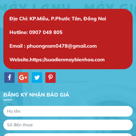
Địa Chỉ: KP.Miễu, P.Phước Tân, Đồng Nai
Hotline: 0907 049 805
Email : phuongnam0478@gmail.com
Gia Đình lắp máy nóng lạnh
Website.https://suadienmaybienhoa.com
Gia Đình chúng tôi rất hài lòng dịch vụ tại
website
Anh An
Dự án nhà phố đẹp lên nhờ đội thợ điện từ dịch
ĐĂNG KÝ NHẬN BÁO GIÁ
vụ
Dịch vụ MoTor
Tôi hài lòng quấn motor đẹp và đúng ý