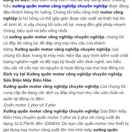
hiệu
xưởng quấn motor công nghiệp chuyên nghiệp
được đông
đảo khách hàng tin tưởng. Chúng tôi hiểu rằng một
motor công
nghiệp
bị hư hỏng có thể gây gián đoạn sản xuất và thiệt hại lớn
về kinh tế, vì vậy chúng tôi luôn nỗ lực mang đến giải pháp nhanh
chóng, hiệu quả và bền vững nhất.
Là
xưởng quấn motor công nghiệp chuyên nghiệp
, chúng tôi
có đầy đủ năng lực để đáp ứng mọi nhu cầu của khách
hàng.
Xưởng quấn motor công nghiệp chuyên nghiệp
của
chúng tôi được trang bị máy móc hiện đại, quy trình kiểm soát chất
lượng nghiêm ngặt và đội ngũ kỹ thuật viên lành nghề, am hiểu
sâu sắc về cấu tạo và nguyên lý hoạt động của mọi loại động cơ.
Dịch vụ tại Xưởng quấn motor công nghiệp chuyên nghiệp
Sửa Điện Máy Biên Hòa
Xưởng quấn motor công nghiệp chuyên nghiệp
của chúng tôi
cung cấp đa dạng các dịch vụ đáp ứng mọi nhu cầu sửa chữa và
quấn lại động cơ điện:
Quấn motor 1 pha và 3 pha
Xưởng quấn motor công nghiệp chuyên nghiệp
Sửa Điện Máy
Biên Hòa chuyên quấn motor 1 pha và 3 pha với công suất đa
dạng, từ 0,75kW đến 1000kW. Dù bạn cần quấn motor cho thiết bị
gia dụng hay motor công suất lớn cho nhà máy,
xưởng quấn