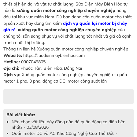
thiết bị hiện đại và vật tư chất lượng, Sửa Điện Máy Biên Hòa tự
hào là
xưởng quấn motor công nghiệp chuyên nghiệp
hàng
đầu tại khu vực miền Nam. Dù bạn đang cần quấn motor cho thiết
bị sản xuất hay đang tìm kiếm
dịch vụ quấn lại motor bị cháy
giá rẻ
,
xưởng quấn motor công nghiệp chuyên nghiệp
của
chúng tôi sẵn sàng phục vụ với chất lượng tốt nhất và giá cả cạnh
tranh nhất thị trường.
Thông tin liên hệ Xưởng quấn motor công nghiệp chuyên nghiệp
Website:
https://suadienmaybienhoa.com
Hotline:
0907049805
Địa chỉ:
Phước Tân, Biên Hòa, Đồng Nai
Dịch vụ:
Xưởng quấn motor công nghiệp chuyên nghiệp - quấn
motor 1 pha, 3 pha, động cơ DC, motor công suất lớn
Bài viết khác:
Nên chọn vật liệu dây đồng nào để quấn động cơ điện bền
nhất? - 03/08/2026
Quấn motor DC và AC Khu Công Nghệ Cao Thủ Đức -