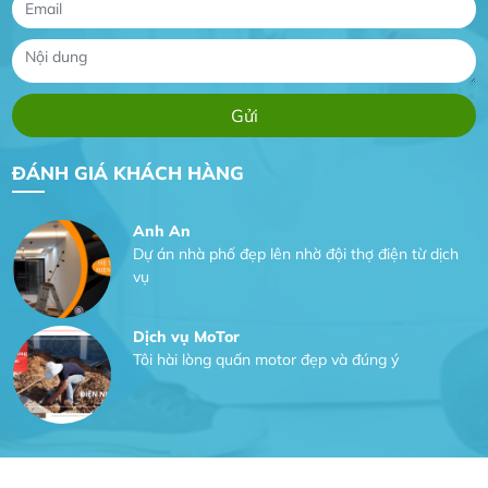
Công Trình lắp hệ thống máy lạnh
sản phẩm chất lượng rất tốt sản phẩm chất
lượng rất tốt sản phẩm chất lượng rất tốt sản
phẩm chất lượng rất tốt
Gia Đình lắp máy nóng lạnh
Gia Đình chúng tôi rất hài lòng dịch vụ tại
ĐÁNH GIÁ KHÁCH HÀNG
website
Anh An
Dự án nhà phố đẹp lên nhờ đội thợ điện từ dịch
vụ
Dịch vụ MoTor
Tôi hài lòng quấn motor đẹp và đúng ý
Công Trình lắp hệ thống máy lạnh
sản phẩm chất lượng rất tốt sản phẩm chất
lượng rất tốt sản phẩm chất lượng rất tốt sản