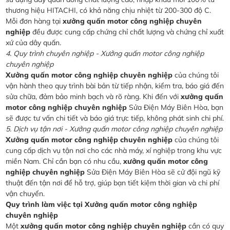
thương hiệu HITACHI, có khả năng chịu nhiệt từ 200-300 độ C.
Mỗi đơn hàng tại
xưởng quấn motor công nghiệp chuyên
nghiệp
đều được cung cấp chứng chỉ chất lượng và chứng chỉ xuất
xứ của dây quấn.
4. Quy trình chuyên nghiệp - Xưởng quấn motor công nghiệp
chuyên nghiệp
Xưởng quấn motor công nghiệp chuyên nghiệp
của chúng tôi
vận hành theo quy trình bài bản từ tiếp nhận, kiểm tra, báo giá đến
sửa chữa, đảm bảo minh bạch và rõ ràng. Khi đến với
xưởng quấn
motor công nghiệp chuyên nghiệp
Sửa Điện Máy Biên Hòa, bạn
sẽ được tư vấn chi tiết và báo giá trực tiếp, không phát sinh chi phí.
5. Dịch vụ tận nơi - Xưởng quấn motor công nghiệp chuyên nghiệp
Xưởng quấn motor công nghiệp chuyên nghiệp
của chúng tôi
cung cấp dịch vụ tận nơi cho các nhà máy, xí nghiệp trong khu vực
miền Nam. Chỉ cần bạn có nhu cầu,
xưởng quấn motor công
nghiệp chuyên nghiệp
Sửa Điện Máy Biên Hòa sẽ cử đội ngũ kỹ
thuật đến tận nơi để hỗ trợ, giúp bạn tiết kiệm thời gian và chi phí
vận chuyển.
Quy trình làm việc tại Xưởng quấn motor công nghiệp
chuyên nghiệp
Một
xưởng quấn motor công nghiệp chuyên nghiệp
cần có quy