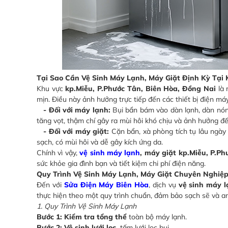
Tại Sao Cần Vệ Sinh Máy Lạnh, Máy Giặt Định Kỳ Tại 
Khu vực
kp.Miễu, P.Phước Tân, Biên Hòa, Đồng Nai
là 
mịn. Điều này ảnh hưởng trực tiếp đến các thiết bị điện má
- Đối với máy lạnh:
Bụi bẩn bám vào dàn lạnh, dàn nóng,
tăng vọt, thậm chí gây ra mùi hôi khó chịu và ảnh hưởng đ
- Đối với máy giặt:
Cặn bẩn, xà phòng tích tụ lâu ngày 
sạch, có mùi hôi và dễ gây kích ứng da.
Chính vì vậy,
vệ sinh máy lạnh
, máy giặt kp.Miễu, P.P
sức khỏe gia đình bạn và tiết kiệm chi phí điện năng.
Quy Trình Vệ Sinh Máy Lạnh, Máy Giặt Chuyên Nghiệ
Đến với
Sửa Điện Máy Biên Hòa
, dịch vụ
vệ sinh máy l
thực hiện theo một quy trình chuẩn, đảm bảo sạch sẽ và an
1. Quy Trình Vệ Sinh Máy Lạnh
Bước 1: Kiểm tra tổng thể
toàn bộ máy lạnh.
Bước 2: Vệ sinh lưới lọc,
tấm lưới lọc bụi.