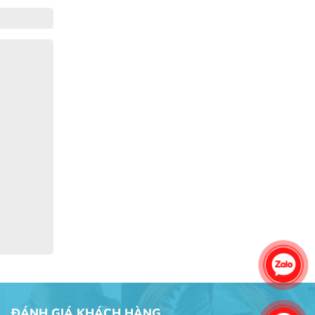
Gia Đình lắp máy nóng lạnh
Gia Đình chúng tôi rất hài lòng dịch vụ
tại website
Anh An
Dự án nhà phố đẹp lên nhờ đội thợ
điện từ dịch vụ
Dịch vụ MoTor
Tôi hài lòng quấn motor đẹp và đúng ý
ĐÁNH GIÁ KHÁCH HÀNG