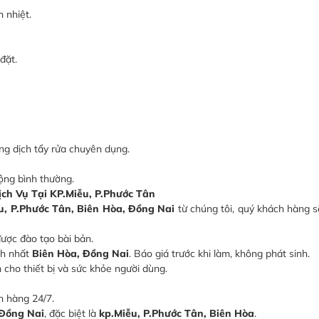
 nhiệt.
đặt.
ung dịch tẩy rửa chuyên dụng.
ng bình thường.
h Vụ Tại KP.Miễu, P.Phước Tân
ễu, P.Phước Tân, Biên Hòa, Đồng Nai
từ chúng tôi, quý khách hàng 
ược đào tạo bài bản.
nh nhất
Biên Hòa, Đồng Nai
. Báo giá trước khi làm, không phát sinh.
 cho thiết bị và sức khỏe người dùng.
h hàng 24/7.
Đồng Nai
, đặc biệt là
kp.Miễu, P.Phước Tân, Biên Hòa
.