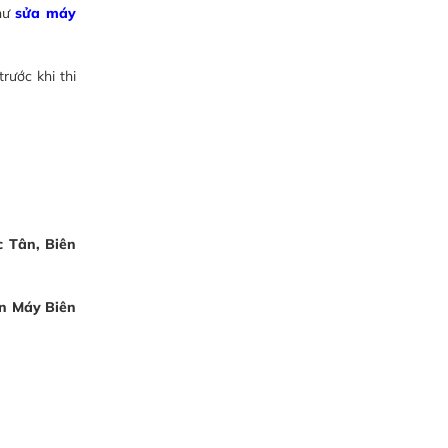
hư
sửa máy
rước khi thi
c Tân, Biên
n Máy Biên