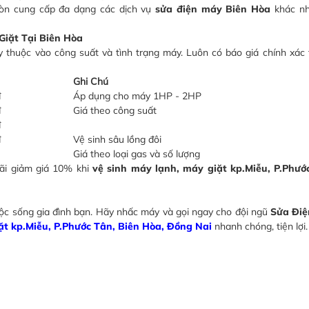
 còn cung cấp đa dạng các dịch vụ
sửa điện máy Biên Hòa
khác n
iặt Tại Biên Hòa
y thuộc vào công suất và tình trạng máy. Luôn có báo giá chính xác t
Ghi Chú
đ
Áp dụng cho máy 1HP - 2HP
đ
Giá theo công suất
đ
đ
Vệ sinh sâu lồng đôi
Giá theo loại gas và số lượng
ãi giảm giá 10% khi
vệ sinh máy lạnh, máy giặt kp.Miễu, P.Phướ
ộc sống gia đình bạn. Hãy nhấc máy và gọi ngay cho đội ngũ
Sửa Điệ
ặt kp.Miễu, P.Phước Tân, Biên Hòa, Đồng Nai
nhanh chóng, tiện lợi.