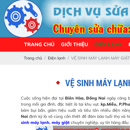
TRANG CHỦ
GIỚI THIỆU
ĐIỆN LẠNH
Trang chủ
Điện lạnh
VỆ SINH MÁY LẠNH MÁY GIẶ
VỆ SINH MÁY LẠN
Cuộc sống hiện đại tại
Biên Hòa, Đồng Nai
ngày càng bậ
trong mỗi gia đình, đặc biệt là tại khu vực
kp.Miễu, P.Ph
bám bụi bẩn, giảm hiệu suất và tiêu tốn nhiều điện năn
Nai
định kỳ là vô cùng cần thiết để đảm bảo tuổi thọ và 
sinh máy lạnh
,
máy giặt
chuyên nghiệp, uy tín hàng đầu 