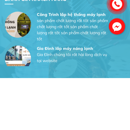
Công Trình lắp hệ thống máy lạnh
sản phẩm chất lượng rất tốt sản phẩm
chất lượng rất tốt sản phẩm chất
lượng rất tốt sản phẩm chất lượng rất
tốt
Gia Đình lắp máy nóng lạnh
Gia Đình chúng tôi rất hài lòng dịch vụ
tại website
Anh An
Dự án nhà phố đẹp lên nhờ đội thợ
điện từ dịch vụ
Dịch vụ MoTor
Tôi hài lòng quấn motor đẹp và đúng ý