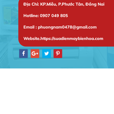
Địa Chỉ: KP.Miễu, P.Phước Tân, Đồng Nai
Hotline: 0907 049 805
Email : phuongnam0478@gmail.com
Website.https://suadienmaybienhoa.com