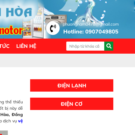
phuongnam0478@gmail.com
Hotline: 0907049805
 TỨC
LIÊN HỆ
ĐIỆN LẠNH
ng thể thiếu
ĐIỆN CƠ
ết bị này dễ
n Hòa, Đồng
p dịch vụ
vệ