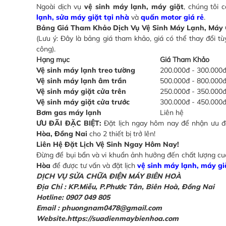
Ngoài dịch vụ
vệ sinh máy lạnh, máy giặt
, chúng tôi
lạnh, sửa máy giặt tại nhà
và
quấn motor giá rẻ
.
Bảng Giá Tham Khảo Dịch Vụ Vệ Sinh Máy Lạnh, Máy G
(Lưu ý: Đây là bảng giá tham khảo, giá có thể thay đổi tù
công).
Hạng mục
Giá Tham Khảo
Vệ sinh máy lạnh treo tường
200.000đ - 300.000
Vệ sinh máy lạnh âm trần
500.000đ - 800.000
Vệ sinh máy giặt cửa trên
250.000đ - 350.000
Vệ sinh máy giặt cửa trước
300.000đ - 450.000
Bơm gas máy lạnh
Liên hệ
ƯU ĐÃI ĐẶC BIỆT:
Đặt lịch ngay hôm nay để nhận ưu đ
Hòa, Đồng Nai
cho 2 thiết bị trở lên!
Liên Hệ Đặt Lịch Vệ Sinh Ngay Hôm Nay!
Đừng để bụi bẩn và vi khuẩn ảnh hưởng đến chất lượng cu
Hòa
để được tư vấn và đặt lịch
vệ sinh máy lạnh, máy gi
DỊCH VỤ SỬA CHỮA ĐIỆN MÁY BIÊN HOÀ
Địa Chỉ :
KP.Miễu, P.Phước Tân, Biên Hoà, Đồng Nai
Hotline: 0907 049 805
Email : phuongnam0478@gmail.com
Website.https://suadienmaybienhoa.com