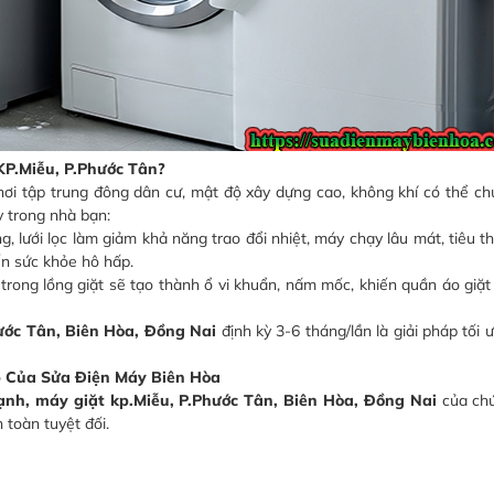
KP.Miễu, P.Phước Tân?
nơi tập trung đông dân cư, mật độ xây dựng cao, không khí có thể ch
y trong nhà bạn:
 lưới lọc làm giảm khả năng trao đổi nhiệt, máy chạy lâu mát, tiêu t
ến sức khỏe hô hấp.
trong lồng giặt sẽ tạo thành ổ vi khuẩn, nấm mốc, khiến quần áo giặ
hước Tân, Biên Hòa, Đồng Nai
định kỳ 3-6 tháng/lần là giải pháp tối 
p Của Sửa Điện Máy Biên Hòa
ạnh, máy giặt kp.Miễu, P.Phước Tân, Biên Hòa, Đồng Nai
của chú
 toàn tuyệt đối.