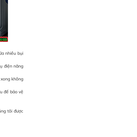
ứa nhiều bụi
hụ điện năng
t xong không
ưu để bảo vệ
ng tôi được