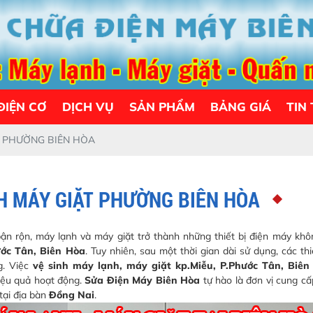
ĐIỆN CƠ
DỊCH VỤ
SẢN PHẨM
BẢNG GIÁ
TIN
T PHƯỜNG BIÊN HÒA
H MÁY GIẶT PHƯỜNG BIÊN HÒA
n rộn, máy lạnh và máy giặt trở thành những thiết bị điện máy khô
ước Tân, Biên Hòa
. Tuy nhiên, sau một thời gian dài sử dụng, các thi
g. Việc
vệ sinh máy lạnh, máy giặt kp.Miễu, P.Phước Tân, Biê
hiệu quả hoạt động.
Sửa Điện Máy Biên Hòa
tự hào là đơn vị cung cấ
tại địa bàn
Đồng Nai
.