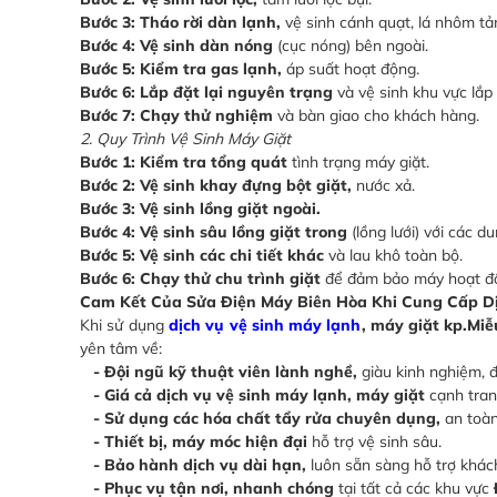
Bước 3: Tháo rời dàn lạnh,
vệ sinh cánh quạt, lá nhôm tản
Bước 4: Vệ sinh dàn nóng
(cục nóng) bên ngoài.
Bước 5: Kiểm tra gas lạnh,
áp suất hoạt động.
Bước 6: Lắp đặt lại nguyên trạng
và vệ sinh khu vực lắp 
Bước 7: Chạy thử nghiệm
và bàn giao cho khách hàng.
2. Quy Trình Vệ Sinh Máy Giặt
Bước 1: Kiểm tra tổng quát
tình trạng máy giặt.
Bước 2: Vệ sinh khay đựng bột giặt,
nước xả.
Bước 3: Vệ sinh lồng giặt ngoài.
Bước 4: Vệ sinh sâu lồng giặt trong
(lồng lưới) với các d
Bước 5: Vệ sinh các chi tiết khác
và lau khô toàn bộ.
Bước 6: Chạy thử chu trình giặt
để đảm bảo máy hoạt độ
Cam Kết Của Sửa Điện Máy Biên Hòa Khi Cung Cấp Dịc
Khi sử dụng
dịch vụ
vệ sinh máy lạnh
, máy giặt kp.Mi
yên tâm về:
- Đội ngũ kỹ thuật viên lành nghề,
giàu kinh nghiệm, đ
- Giá cả dịch vụ vệ sinh máy lạnh, máy giặt
cạnh tra
- Sử dụng các hóa chất tẩy rửa chuyên dụng,
an toàn
- Thiết bị, máy móc hiện đại
hỗ trợ vệ sinh sâu.
- Bảo hành dịch vụ dài hạn,
luôn sẵn sàng hỗ trợ khác
- Phục vụ tận nơi, nhanh chóng
tại tất cả các khu vực