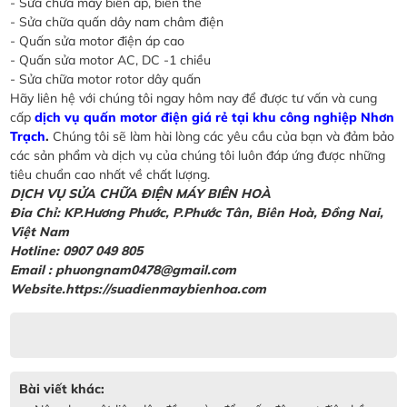
- Sửa chữa máy biến áp, biến thế
- Sửa chữa quấn dây nam châm điện
- Quấn sửa motor điện áp cao
- Quấn sửa motor AC, DC -1 chiều
- Sửa chữa motor rotor dây quấn
Hãy liên hệ với chúng tôi ngay hôm nay để được tư vấn và cung
cấp
dịch vụ quấn motor điện giá rẻ tại khu công nghiệp Nhơn
Trạch
.
Chúng tôi sẽ làm hài lòng các yêu cầu của bạn và đảm bảo
các sản phẩm và dịch vụ của chúng tôi luôn đáp ứng được những
tiêu chuẩn cao nhất về chất lượng.
DỊCH VỤ SỬA CHỮA ĐIỆN MÁY BIÊN HOÀ
Đia Chỉ: KP.Hương Phước, P.Phước Tân, Biên Hoà, Đồng Nai,
Việt Nam
Hotline: 0907 049 805
Email : phuongnam0478@gmail.com
Website.https://suadienmaybienhoa.com
Bài viết khác: