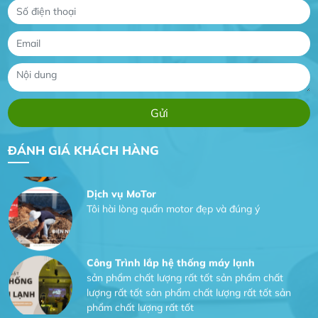
Gia Đình lắp máy nóng lạnh
Gia Đình chúng tôi rất hài lòng dịch vụ tại
website
Anh An
Dự án nhà phố đẹp lên nhờ đội thợ điện từ dịch
ĐÁNH GIÁ KHÁCH HÀNG
vụ
Dịch vụ MoTor
Tôi hài lòng quấn motor đẹp và đúng ý
Công Trình lắp hệ thống máy lạnh
sản phẩm chất lượng rất tốt sản phẩm chất
lượng rất tốt sản phẩm chất lượng rất tốt sản
phẩm chất lượng rất tốt