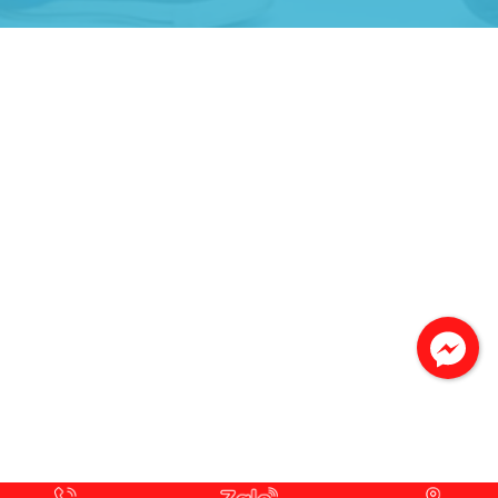
Gia Đình lắp máy nóng lạnh
Gia Đình chúng tôi rất hài lòng dịch vụ tại
website
Anh An
Dự án nhà phố đẹp lên nhờ đội thợ điện từ dịch
vụ
Dịch vụ MoTor
Tôi hài lòng quấn motor đẹp và đúng ý
Công Trình lắp hệ thống máy lạnh
sản phẩm chất lượng rất tốt sản phẩm chất
lượng rất tốt sản phẩm chất lượng rất tốt sản
phẩm chất lượng rất tốt