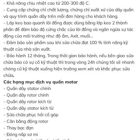
- Khả năng chịu nhiệt cao từ 200-300 độ C.
- Cung cấp chứng chỉ chất lượng, chứng chỉ xuất xứ của dây quấn
và quy trình quấn dây trên mỗi đơn hàng cho khách hàng.
- Lớp keo bao quanh lõi đồng được dùng bằng lớp keo 2 thành
phần để đảm bảo độ cứng chắc của lõi đồng và ngăn ngừa sự tác
động của môi trường như: độ ẩm, Axit, muối…
- Đảm bảo sản phẩm sau khi sửa chữa đạt 100 % tính năng kỹ
thuật của nhà sản xuất.
- Bảo hành 12 tháng. Trong thời gian bảo hành, nếu bên giao sửa
chữa báo có sự cố kỹ thuật thì trong vòng 24h
chúng tôi
sẽ nhanh
chóng cử kỹ thuật xuống hiện trường xem xét và khắc phục sửa
chữa
.
Các hạng mục dịch vụ quấn motor
- Quấn dây stator chính
- Quấn dây rotor chính
- Quấn dây rotor kích từ
- Quấn dây stator kích từ
- Sửa chữa phục hồi cổ góp
- Cân bằng động rotor
- Thay bạc đạn
- Đóng nắp sơ mi