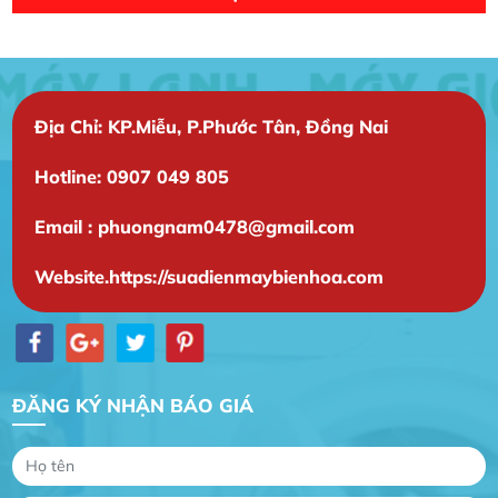
Địa Chỉ: KP.Miễu, P.Phước Tân, Đồng Nai
Hotline: 0907 049 805
Email : phuongnam0478@gmail.com
Website.https://suadienmaybienhoa.com
ĐĂNG KÝ NHẬN BÁO GIÁ