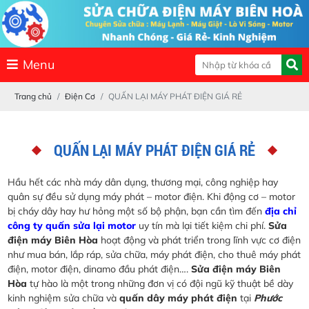
Menu
Trang chủ
Điện Cơ
QUẤN LẠI MÁY PHÁT ĐIỆN GIÁ RẺ
QUẤN LẠI MÁY PHÁT ĐIỆN GIÁ RẺ
Hầu hết các nhà máy dân dụng, thương mại, công nghiệp hay
quân sự đều sử dụng máy phát – motor điện. Khi động cơ – motor
bị cháy dây hay hư hỏng một số bộ phận, bạn cần tìm đến
địa chỉ
công ty quấn sửa lại motor
uy tín mà lại tiết kiệm chi phí.
Sửa
điện máy Biên Hòa
hoạt động và phát triển trong lĩnh vực cơ điện
như mua bán, lắp ráp, sửa chữa, máy phát điện, cho thuê máy phát
điện, motor điện, dinamo đầu phát điện….
Sửa điện máy Biên
Hòa
tự hào là một trong những đơn vị có đội ngũ kỹ thuật bề dày
kinh nghiệm sửa chữa và
quấn dây máy phát điện
tại
Phước