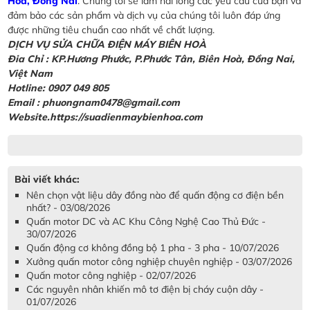
Hòa, Đồng Nai
. Chúng tôi sẽ làm hài lòng các yêu cầu của bạn và
đảm bảo các sản phẩm và dịch vụ của chúng tôi luôn đáp ứng
được những tiêu chuẩn cao nhất về chất lượng.
DỊCH VỤ SỬA CHỮA ĐIỆN MÁY BIÊN HOÀ
Đia Chỉ : KP.Hương Phước, P.Phước Tân, Biên Hoà, Đồng Nai,
Việt Nam
Hotline: 0907 049 805
Email : phuongnam0478@gmail.com
Website.https://suadienmaybienhoa.com
Bài viết khác:
Nên chọn vật liệu dây đồng nào để quấn động cơ điện bền
nhất? - 03/08/2026
Quấn motor DC và AC Khu Công Nghệ Cao Thủ Đức -
30/07/2026
Quấn động cơ không đồng bộ 1 pha - 3 pha - 10/07/2026
Xưởng quấn motor công nghiệp chuyên nghiệp - 03/07/2026
Quấn motor công nghiệp - 02/07/2026
Các nguyên nhân khiến mô tơ điện bị cháy cuộn dây -
01/07/2026