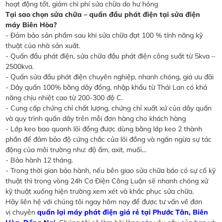
hoạt động tốt, giảm chi phí sửa chữa do hư hỏng
Tại sao chọn sửa chữa – quấn đầu phát điện tại sửa điện
máy Biên Hòa?
- Đảm bảo sản phẩm sau khi sửa chữa đạt 100 % tính năng kỹ
thuật của nhà sản xuất.
- Quấn đầu phát điện, sửa chữa đầu phát điện công suất từ 5kva –
2500kva.
- Quấn sửa đầu phát điện chuyên nghiệp, nhanh chóng, giá ưu đãi
- Dây quấn 100% bằng dây đồng, nhập khẩu từ Thái Lan có khả
năng chịu nhiệt cao từ 200-300 độ C.
- Cung cấp chứng chỉ chất lượng, chứng chỉ xuất xứ của dây quấn
và quy trình quấn dây trên mỗi đơn hàng cho khách hàng
- Lớp keo bao quanh lõi đồng được dùng bằng lớp keo 2 thành
phần để đảm bảo độ cứng chắc của lõi đồng và ngăn ngừa sự tác
động của môi trường như: độ ẩm, axit, muối…
- Bảo hành 12 tháng.
- Trong thời gian bảo hành, nếu bên giao sửa chữa báo có sự cố kỹ
thuật thì trong vòng 24h Cơ Điện Công Luận sẽ nhanh chóng xử
kỹ thuật xuống hiện trường xem xét và khắc phục sửa chữa.
Hãy liên hệ với chúng tôi ngay hôm nay để được tư vấn về đơn
vị chuyên
quấn lại máy phát điện giá rẻ tại Phước Tân, Biên