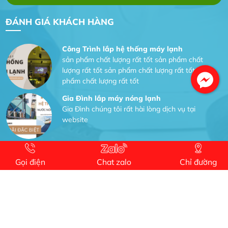
Tôi hài lòng quấn motor đẹp và đúng ý
ĐÁNH GIÁ KHÁCH HÀNG
Công Trình lắp hệ thống máy lạnh
sản phẩm chất lượng rất tốt sản phẩm chất
lượng rất tốt sản phẩm chất lượng rất tốt sản
phẩm chất lượng rất tốt
Gia Đình lắp máy nóng lạnh
Gia Đình chúng tôi rất hài lòng dịch vụ tại
website
Anh An
Dự án nhà phố đẹp lên nhờ đội thợ điện từ dịch
Gọi điện
Chat zalo
Chỉ đường
vụ
Dịch vụ MoTor
Tôi hài lòng quấn motor đẹp và đúng ý