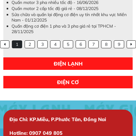
Quấn motor 3 pha nhiều tốc độ - 16/06/2026
Quấn motor 2 cấp tốc độ giá rẻ - 08/12/2025
Sửa chữa và quấn lại động cơ điện uy tín nhất khu vực Miền
Nam - 01/12/2025
Quấn động cơ điện 1 pha và 3 pha giá rẻ tại TPHCM -
28/11/2025
1
2
3
4
5
6
7
8
9
ĐIỆN LẠNH
ĐIỆN CƠ
Địa Chỉ: KP.Miễu, P.Phước Tân, Đồng Nai
Hotline: 0907 049 805