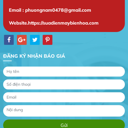
Email : phuongnam0478@gmail.com
Website.https://suadienmaybienhoa.com
ĐĂNG KÝ NHẬN BÁO GIÁ
Gia Đình lắp máy nóng lạnh
Gia Đình chúng tôi rất hài lòng dịch vụ tại
website
Anh An
Dự án nhà phố đẹp lên nhờ đội thợ điện từ dịch
vụ
Dịch vụ MoTor