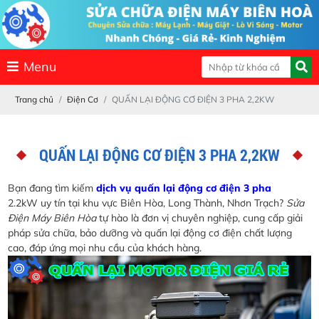
Menu
Trang chủ
Điện Cơ
QUẤN LẠI ĐỘNG CƠ ĐIỆN 3 PHA 2,2KW
QUẤN LẠI ĐỘNG CƠ ĐIỆN 3 PHA 2,2KW
Bạn đang tìm kiếm
dịch vụ quấn lại động cơ điện 3 pha
2.2kW uy tín tại khu vực Biên Hòa, Long Thành, Nhơn Trạch?
Sửa
Điện Máy Biên Hòa
tự hào là đơn vị chuyên nghiệp, cung cấp giải
pháp sửa chữa, bảo dưỡng và quấn lại động cơ điện chất lượng
cao, đáp ứng mọi nhu cầu của khách hàng.