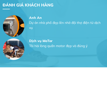
ĐÁNH GIÁ KHÁCH HÀNG
website
Anh An
Dự án nhà phố đẹp lên nhờ đội thợ điện từ dịch
vụ
Dịch vụ MoTor
Tôi hài lòng quấn motor đẹp và đúng ý
Công Trình lắp hệ thống máy lạnh
sản phẩm chất lượng rất tốt sản phẩm chất
lượng rất tốt sản phẩm chất lượng rất tốt sản
phẩm chất lượng rất tốt