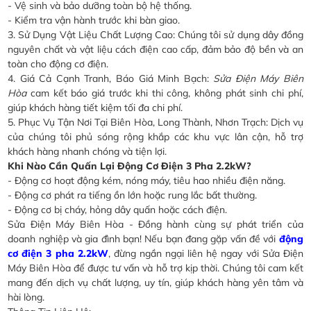
- Vệ sinh và bảo dưỡng toàn bộ hệ thống.
- Kiểm tra vận hành trước khi bàn giao.
3. Sử Dụng Vật Liệu Chất Lượng Cao: Chúng tôi sử dụng dây đồng
nguyên chất và vật liệu cách điện cao cấp, đảm bảo độ bền và an
toàn cho động cơ điện.
4. Giá Cả Cạnh Tranh, Báo Giá Minh Bạch:
Sửa Điện Máy Biên
Hòa
cam kết báo giá trước khi thi công, không phát sinh chi phí,
giúp khách hàng tiết kiệm tối đa chi phí.
5. Phục Vụ Tận Nơi Tại Biên Hòa, Long Thành, Nhơn Trạch: Dịch vụ
của chúng tôi phủ sóng rộng khắp các khu vực lân cận, hỗ trợ
khách hàng nhanh chóng và tiện lợi.
Khi Nào Cần Quấn Lại Động Cơ Điện 3 Pha 2.2kW?
- Động cơ hoạt động kém, nóng máy, tiêu hao nhiều điện năng.
- Động cơ phát ra tiếng ồn lớn hoặc rung lắc bất thường.
- Động cơ bị cháy, hỏng dây quấn hoặc cách điện.
Sửa Điện Máy Biên Hòa - Đồng hành cùng sự phát triển của
doanh nghiệp và gia đình bạn! Nếu bạn đang gặp vấn đề với
động
cơ điện 3 pha 2.2kW
, đừng ngần ngại liên hệ ngay với Sửa Điện
Máy Biên Hòa để được tư vấn và hỗ trợ kịp thời. Chúng tôi cam kết
mang đến dịch vụ chất lượng, uy tín, giúp khách hàng yên tâm và
hài lòng.