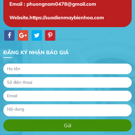
Email : phuongnam0478@gmail.com
Gia Đình lắp máy nóng lạnh
Website.https://suadienmaybienhoa.com
Gia Đình chúng tôi rất hài lòng dịch vụ tại
website
Anh An
Dự án nhà phố đẹp lên nhờ đội thợ điện từ dịch
ĐĂNG KÝ NHẬN BÁO GIÁ
vụ
Dịch vụ MoTor
Tôi hài lòng quấn motor đẹp và đúng ý
Công Trình lắp hệ thống máy lạnh
sản phẩm chất lượng rất tốt sản phẩm chất
lượng rất tốt sản phẩm chất lượng rất tốt sản
phẩm chất lượng rất tốt
Gia Đình lắp máy nóng lạnh
Gia Đình chúng tôi rất hài lòng dịch vụ tại