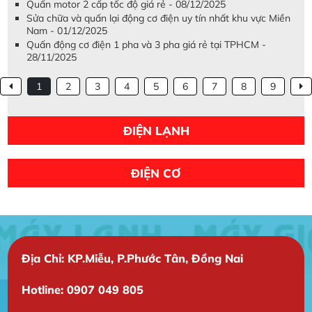
Quấn motor 2 cấp tốc độ giá rẻ - 08/12/2025
Sửa chữa và quấn lại động cơ điện uy tín nhất khu vực Miền
Nam - 01/12/2025
Quấn động cơ điện 1 pha và 3 pha giá rẻ tại TPHCM -
28/11/2025
1
2
3
4
5
6
7
8
9
ĐIỆN LẠNH
ĐIỆN CƠ
Địa Chỉ: KP.Miễu, P.Phước Tân, Đồng Nai
Hotline: 0907 049 805