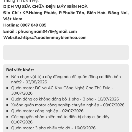
Thông Tin Liên Hệ:
DỊCH VỤ SỬA CHỮA ĐIỆN MÁY BIÊN HOÀ
Đia Chỉ : KP.Hương Phước, P.Phước Tân, Biên Hoà, Đồng Nai,
Việt Nam
Hotline: 0907 049 805
Email : phuongnam0478@gmail.com
Website.https://suadienmaybienhoa.com
Bài viết khác:
Nên chọn vật liệu dây đồng nào để quấn động cơ điện bền
nhất? - 03/08/2026
Quấn motor DC và AC Khu Công Nghệ Cao Thủ Đức -
30/07/2026
Quấn động cơ không đồng bộ 1 pha - 3 pha - 10/07/2026
Xưởng quấn motor công nghiệp chuyên nghiệp - 03/07/2026
Quấn motor công nghiệp - 02/07/2026
Các nguyên nhân khiến mô tơ điện bị cháy cuộn dây -
01/07/2026
Quấn motor 3 pha nhiều tốc độ - 16/06/2026