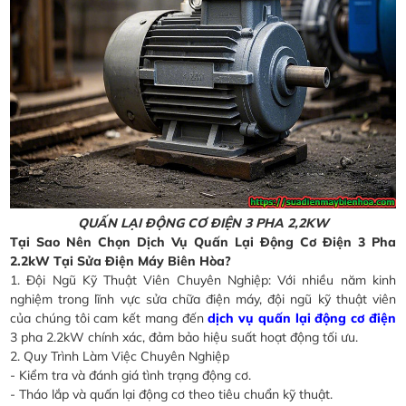
QUẤN LẠI ĐỘNG CƠ ĐIỆN 3 PHA 2,2KW
Tại Sao Nên Chọn Dịch Vụ Quấn Lại Động Cơ Điện 3 Pha
2.2kW Tại Sửa Điện Máy Biên Hòa?
1. Đội Ngũ Kỹ Thuật Viên Chuyên Nghiệp: Với nhiều năm kinh
nghiệm trong lĩnh vực sửa chữa điện máy, đội ngũ kỹ thuật viên
của chúng tôi cam kết mang đến
dịch vụ quấn lại động cơ điện
3 pha 2.2kW chính xác, đảm bảo hiệu suất hoạt động tối ưu.
2. Quy Trình Làm Việc Chuyên Nghiệp
- Kiểm tra và đánh giá tình trạng động cơ.
- Tháo lắp và quấn lại động cơ theo tiêu chuẩn kỹ thuật.