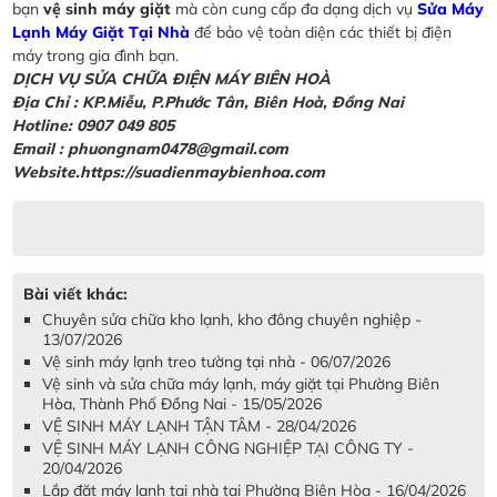
bạn
vệ sinh máy giặt
mà còn cung cấp đa dạng dịch vụ
Sửa Máy
Lạnh Máy Giặt Tại Nhà
để bảo vệ toàn diện các thiết bị điện
máy trong gia đình bạn.
DỊCH VỤ SỬA CHỮA ĐIỆN MÁY BIÊN HOÀ
Địa Chỉ : KP.Miễu, P.Phước Tân, Biên Hoà, Đồng Nai
Hotline: 0907 049 805
Email : phuongnam0478@gmail.com
Website.https://suadienmaybienhoa.com
Bài viết khác:
Chuyên sửa chữa kho lạnh, kho đông chuyên nghiệp -
13/07/2026
Vệ sinh máy lạnh treo tường tại nhà - 06/07/2026
Vệ sinh và sửa chữa máy lạnh, máy giặt tại Phường Biên
Hòa, Thành Phố Đồng Nai - 15/05/2026
VỆ SINH MÁY LẠNH TẬN TÂM - 28/04/2026
VỆ SINH MÁY LẠNH CÔNG NGHIỆP TẠI CÔNG TY -
20/04/2026
Lắp đặt máy lạnh tại nhà tại Phường Biên Hòa - 16/04/2026