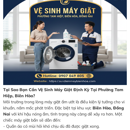
Tại Sao Bạn Cần Vệ Sinh Máy Giặt Định Kỳ Tại Phường Tam
Hiệp, Biên Hòa?
Môi trường trong lòng máy giặt ẩm ướt là điều kiện lý tưởng cho vi
khuẩn, nấm mốc phát triển. Đặc biệt tại khu vực
Biên Hòa, Đồng
Nai
với khí hậu nóng ẩm, tình trạng này càng dễ xảy ra hơn. Một
chiếc máy giặt bẩn sẽ dẫn đến:
- Quần áo có mùi hôi khó chịu dù đã được giặt xong.