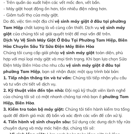
- Trên quần áo xuất hiện các vết mốc đen, vết bẩn.
- Máy giặt hoạt động ồn hơn, tốn nhiều điện năng hơn.
- Giảm tuổi thọ của máy giặt.
Do đó, việc tìm một địa chỉ
vệ sinh máy giặt ở đâu tại phường
Tam Hiệp
chất lượng là vô cùng cần thiết. Dịch vụ
vệ sinh máy
giặt
của chúng tôi sẽ giải quyết triệt để mọi vấn đề trên.
Dịch Vụ Vệ Sinh Máy Giặt Ở Đâu Tại Phường Tam Hiệp, Biên
Hòa Chuyên Sâu Từ Sửa Điện Máy Biên Hòa
Chúng tôi cung cấp giải pháp
vệ sinh máy giặt
toàn diện, phù
hợp với mọi loại máy giặt và mọi tình trạng. Khi bạn lựa chọn Sửa
Điện Máy Biên Hòa cho nhu cầu
vệ sinh máy giặt ở đâu tại
phường Tam Hiệp
, bạn sẽ nhận được một quy trình bài bản:
1. Tiếp nhận thông tin và tư vấn:
Chúng tôi tiếp nhận yêu cầu
và tư vấn chi tiết về dịch vụ.
2. Kỹ thuật viên đến tận nhà:
Đội ngũ kỹ thuật viên lành nghề
của chúng tôi sẽ có mặt nhanh chóng tại nhà bạn ở
phường Tam
Hiệp, Biên Hòa
.
3. Kiểm tra toàn bộ máy giặt:
Chúng tôi tiến hành kiểm tra tổng
quát để đánh giá mức độ bẩn và xác định các vấn đề cần xử lý.
4. Tiến hành vệ sinh chuyên sâu:
Sử dụng các dung dịch tẩy rửa
chuyên dụng và máy móc hiện đại, chúng tôi sẽ: