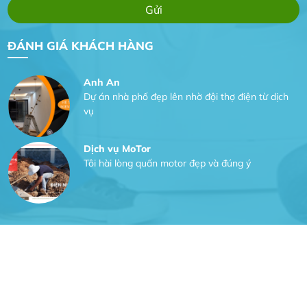
Gia Đình lắp máy nóng lạnh
Gia Đình chúng tôi rất hài lòng dịch vụ tại
ĐÁNH GIÁ KHÁCH HÀNG
website
Anh An
Dự án nhà phố đẹp lên nhờ đội thợ điện từ dịch
vụ
Dịch vụ MoTor
Tôi hài lòng quấn motor đẹp và đúng ý
Công Trình lắp hệ thống máy lạnh
sản phẩm chất lượng rất tốt sản phẩm chất
lượng rất tốt sản phẩm chất lượng rất tốt sản
phẩm chất lượng rất tốt