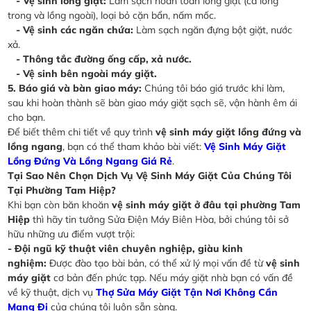
- Vệ sinh lồng giặt:
Làm sạch hoàn toàn lồng giặt (cả lồng
trong và lồng ngoài), loại bỏ cặn bẩn, nấm mốc.
- Vệ sinh các ngăn chứa:
Làm sạch ngăn đựng bột giặt, nước
xả.
- Thông tắc đường ống cấp, xả nước.
- Vệ sinh bên ngoài máy giặt.
5. Báo giá và bàn giao máy:
Chúng tôi báo giá trước khi làm,
sau khi hoàn thành sẽ bàn giao máy giặt sạch sẽ, vận hành êm ái
cho bạn.
Để biết thêm chi tiết về quy trình
vệ sinh máy giặt lồng đứng và
lồng ngang
, bạn có thể tham khảo bài viết:
Vệ Sinh Máy Giặt
Lồng Đứng Và Lồng Ngang Giá Rẻ
.
Tại Sao Nên Chọn Dịch Vụ Vệ Sinh Máy Giặt Của Chúng Tôi
Tại Phường Tam Hiệp?
Khi bạn còn băn khoăn
vệ sinh máy giặt ở đâu tại phường Tam
Hiệp
thì hãy tin tưởng Sửa Điện Máy Biên Hòa, bởi chúng tôi sở
hữu những ưu điểm vượt trội:
- Đội ngũ kỹ thuật viên chuyên nghiệp, giàu kinh
nghiệm:
Được đào tạo bài bản, có thể xử lý mọi vấn đề từ
vệ sinh
máy giặt
cơ bản đến phức tạp. Nếu máy giặt nhà bạn có vấn đề
về kỹ thuật, dịch vụ
Thợ Sửa Máy Giặt Tận Nơi Không Cần
Mang Đi
của chúng tôi luôn sẵn sàng.