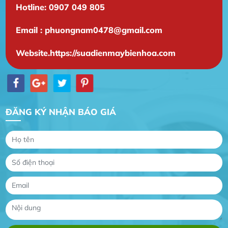
Hotline: 0907 049 805
Email : phuongnam0478@gmail.com
Gia Đình lắp máy nóng lạnh
Website.https://suadienmaybienhoa.com
Gia Đình chúng tôi rất hài lòng dịch vụ tại
website
Anh An
Dự án nhà phố đẹp lên nhờ đội thợ điện từ dịch
ĐĂNG KÝ NHẬN BÁO GIÁ
vụ
Dịch vụ MoTor
Tôi hài lòng quấn motor đẹp và đúng ý
Công Trình lắp hệ thống máy lạnh
sản phẩm chất lượng rất tốt sản phẩm chất
lượng rất tốt sản phẩm chất lượng rất tốt sản
phẩm chất lượng rất tốt