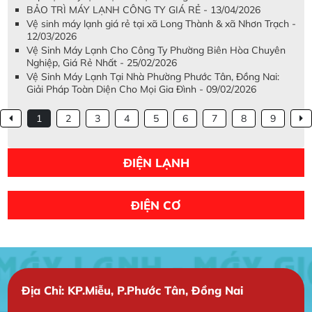
BẢO TRÌ MÁY LẠNH CÔNG TY GIÁ RẺ - 13/04/2026
Vệ sinh máy lạnh giá rẻ tại xã Long Thành & xã Nhơn Trạch -
12/03/2026
Vệ Sinh Máy Lạnh Cho Công Ty Phường Biên Hòa Chuyên
Nghiệp, Giá Rẻ Nhất - 25/02/2026
Vệ Sinh Máy Lạnh Tại Nhà Phường Phước Tân, Đồng Nai:
Giải Pháp Toàn Diện Cho Mọi Gia Đình - 09/02/2026
1
2
3
4
5
6
7
8
9
ĐIỆN LẠNH
ĐIỆN CƠ
Địa Chỉ: KP.Miễu, P.Phước Tân, Đồng Nai