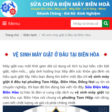
Menu
Trang chủ
Điện lạnh
Vệ sinh máy giặt ở đâu tại Biên Hòa
VỆ SINH MÁY GIẶT Ở ĐÂU TẠI BIÊN HÒA
Máy giặt sau một thời gian dài sử dụng sẽ tích tụ bụi bẩn, cặn bột
giặt, nấm mốc… gây ảnh hưởng trực tiếp đến sức khỏe gia đình và
hiệu quả giặt tẩy. Nếu bạn đang tìm kiếm một địa chỉ
vệ sinh máy
giặt ở đâu tại phường Tam Hiệp, Biên Hòa, Đồng Nai
uy tín và
chuyên nghiệp, thì bạn đã tìm đúng bài viết rồi đấy.
Sửa Điện Máy
Biên Hòa
tự hào là đơn vị cung cấp dịch vụ
vệ sinh máy giặt
tại
nhà khu vực Biên Hòa nói chung và
phường Tam Hiệp
nói riêng,
cam kết chất lượng và giá cả phải chăng nhất.