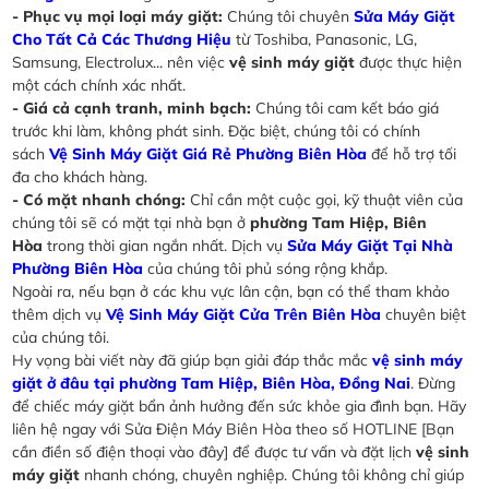
- Phục vụ mọi loại máy giặt:
Chúng tôi chuyên
Sửa Máy Giặt
Cho Tất Cả Các Thương Hiệu
từ Toshiba, Panasonic, LG,
Samsung, Electrolux... nên việc
vệ sinh máy giặt
được thực hiện
một cách chính xác nhất.
- Giá cả cạnh tranh, minh bạch:
Chúng tôi cam kết báo giá
trước khi làm, không phát sinh. Đặc biệt, chúng tôi có chính
sách
Vệ Sinh Máy Giặt Giá Rẻ Phường Biên Hòa
để hỗ trợ tối
đa cho khách hàng.
- Có mặt nhanh chóng:
Chỉ cần một cuộc gọi, kỹ thuật viên của
chúng tôi sẽ có mặt tại nhà bạn ở
phường Tam Hiệp, Biên
Hòa
trong thời gian ngắn nhất. Dịch vụ
Sửa Máy Giặt Tại Nhà
Phường Biên Hòa
của chúng tôi phủ sóng rộng khắp.
Ngoài ra, nếu bạn ở các khu vực lân cận, bạn có thể tham khảo
thêm dịch vụ
Vệ Sinh Máy Giặt Cửa Trên Biên Hòa
chuyên biệt
của chúng tôi.
Hy vọng bài viết này đã giúp bạn giải đáp thắc mắc
vệ sinh máy
giặt ở đâu tại phường Tam Hiệp, Biên Hòa, Đồng Nai
. Đừng
để chiếc máy giặt bẩn ảnh hưởng đến sức khỏe gia đình bạn. Hãy
liên hệ ngay với Sửa Điện Máy Biên Hòa theo số HOTLINE [Bạn
cần điền số điện thoại vào đây] để được tư vấn và đặt lịch
vệ sinh
máy giặt
nhanh chóng, chuyên nghiệp. Chúng tôi không chỉ giúp