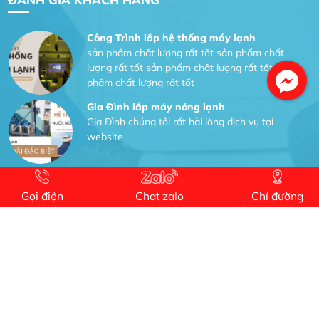
Công Trình lắp hệ thống máy lạnh
sản phẩm chất lượng rất tốt sản phẩm chất
lượng rất tốt sản phẩm chất lượng rất tốt sản
phẩm chất lượng rất tốt
Gia Đình lắp máy nóng lạnh
Gia Đình chúng tôi rất hài lòng dịch vụ tại
website
Anh An
Dự án nhà phố đẹp lên nhờ đội thợ điện từ dịch
Gọi điện
Chat zalo
Chỉ đường
vụ
Dịch vụ MoTor
Tôi hài lòng quấn motor đẹp và đúng ý
Công Trình lắp hệ thống máy lạnh