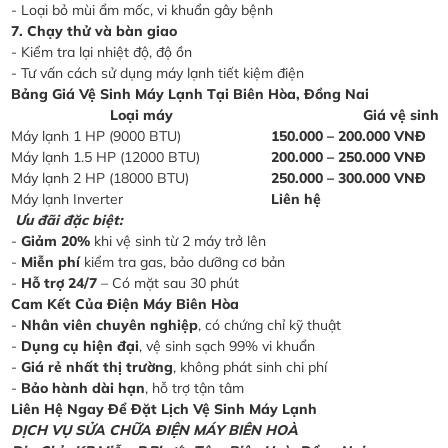
- Loại bỏ mùi ẩm mốc, vi khuẩn gây bệnh
7. Chạy thử và bàn giao
- Kiểm tra lại nhiệt độ, độ ồn
- Tư vấn cách sử dụng máy lạnh tiết kiệm điện
Bảng Giá Vệ Sinh Máy Lạnh Tại Biên Hòa, Đồng Nai
Loại máy
Giá vệ sinh
Máy lạnh 1 HP (9000 BTU)
150.000 – 200.000 VNĐ
Máy lạnh 1.5 HP (12000 BTU)
200.000 – 250.000 VNĐ
Máy lạnh 2 HP (18000 BTU)
250.000 – 300.000 VNĐ
Máy lạnh Inverter
Liên hệ
Ưu đãi đặc biệt:
-
Giảm 20%
khi vệ sinh từ 2 máy trở lên
-
Miễn phí
kiểm tra gas, bảo dưỡng cơ bản
-
Hỗ trợ 24/7
– Có mặt sau 30 phút
Cam Kết Của Điện Máy Biên Hòa
-
Nhân viên chuyên nghiệp
, có chứng chỉ kỹ thuật
-
Dụng cụ hiện đại
, vệ sinh sạch 99% vi khuẩn
-
Giá rẻ nhất thị trường
, không phát sinh chi phí
-
Bảo hành dài hạn
, hỗ trợ tận tâm
Liên Hệ Ngay Để Đặt Lịch Vệ Sinh Máy Lạnh
DỊCH VỤ SỬA CHỮA ĐIỆN MÁY BIÊN HOÀ