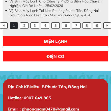
Vệ Sinh Máy Lạnh Cho Công Ty Phường Biên Hòa Chuyên
Nghiệp, Giá Rẻ Nhất - 25/02/2026
Vệ Sinh Máy Lạnh Tại Nhà Phường Phước Tân, Đồng Nai:
Giải Pháp Toàn Diện Cho Mọi Gia Đình - 09/02/2026
1
2
3
4
5
6
7
8
9
ĐIỆN LẠNH
ĐIỆN CƠ
Địa Chỉ: KP.Miễu, P.Phước Tân, Đồng Nai
Hotline: 0907 049 805
Email : phuongnam0478@gmail.com