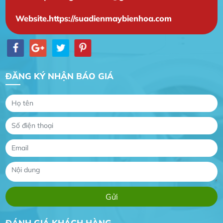
Website.https://suadienmaybienhoa.com
ĐĂNG KÝ NHẬN BÁO GIÁ
Gia Đình lắp máy nóng lạnh
Gia Đình chúng tôi rất hài lòng dịch vụ tại
website
Anh An
Dự án nhà phố đẹp lên nhờ đội thợ điện từ dịch
vụ
Dịch vụ MoTor
Tôi hài lòng quấn motor đẹp và đúng ý
ĐÁNH GIÁ KHÁCH HÀNG