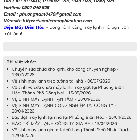
Địa Chỉ :
KP.Miễu, P.Phước Tân, Biên Hoà, Đồng Nai
Hotline: 0907 049 805
Email : phuongnam0478@gmail.com
Website.https://suadienmaybienhoa.com
Điện Máy Biên Hòa
– Đồng hành cùng máy lạnh nhà bạn luôn
mát lành!
Bài viết khác:
Chuyên sửa chữa kho lạnh, kho đông chuyên nghiệp -
13/07/2026
Vệ sinh máy lạnh treo tường tại nhà - 06/07/2026
Vệ sinh và sửa chữa máy lạnh, máy giặt tại Phường Biên
Hòa, Thành Phố Đồng Nai - 15/05/2026
VỆ SINH MÁY LẠNH TẬN TÂM - 28/04/2026
VỆ SINH MÁY LẠNH CÔNG NGHIỆP TẠI CÔNG TY -
20/04/2026
Lắp đặt máy lạnh tại nhà tại Phường Biên Hòa - 16/04/2026
BẢO TRÌ MÁY LẠNH CÔNG TY GIÁ RẺ - 13/04/2026
Vệ sinh máy lạnh giá rẻ tại xã Long Thành & xã Nhơn Trạch -
12/03/2026