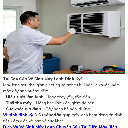
Tại Sao Cần Vệ Sinh Máy Lạnh Định Kỳ?
Máy lạnh sau thời gian sử dụng sẽ tích tụ bụi bẩn, vi khuẩn, nấm
mốc gây ảnh hưởng đến:
-
Hiệu suất làm lạnh
– Máy chạy yếu, tốn điện
-
Tuổi thọ máy
– Hỏng hóc linh kiện, giảm độ bền
-
Sức khỏe gia đình
– Gây bệnh hô hấp, dị ứng
Vệ sinh định kỳ
3-6 tháng/lần
giúp máy lạnh hoạt động ổn định,
tiết kiệm điện và bảo vệ sức khỏe.
Dịch Vụ Vệ Sinh Máy Lạnh Chuyên Sâu Tại Điện Máy Biên