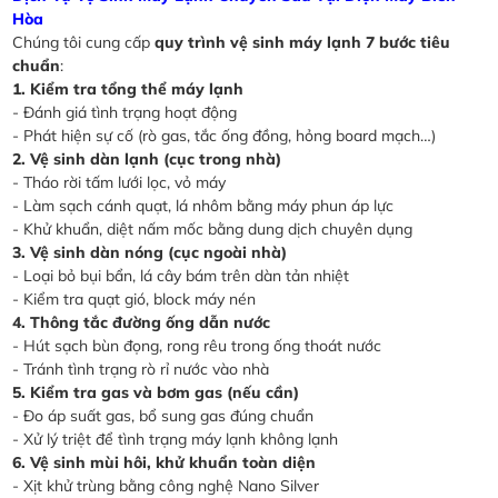
Hòa
Chúng tôi cung cấp
quy trình vệ sinh máy lạnh 7 bước tiêu
chuẩn
:
1. Kiểm tra tổng thể máy lạnh
- Đánh giá tình trạng hoạt động
- Phát hiện sự cố (rò gas, tắc ống đồng, hỏng board mạch…)
2. Vệ sinh dàn lạnh (cục trong nhà)
- Tháo rời tấm lưới lọc, vỏ máy
- Làm sạch cánh quạt, lá nhôm bằng máy phun áp lực
- Khử khuẩn, diệt nấm mốc bằng dung dịch chuyên dụng
3. Vệ sinh dàn nóng (cục ngoài nhà)
- Loại bỏ bụi bẩn, lá cây bám trên dàn tản nhiệt
- Kiểm tra quạt gió, block máy nén
4. Thông tắc đường ống dẫn nước
- Hút sạch bùn đọng, rong rêu trong ống thoát nước
- Tránh tình trạng rò rỉ nước vào nhà
5. Kiểm tra gas và bơm gas (nếu cần)
- Đo áp suất gas, bổ sung gas đúng chuẩn
- Xử lý triệt để tình trạng máy lạnh không lạnh
6. Vệ sinh mùi hôi, khử khuẩn toàn diện
- Xịt khử trùng bằng công nghệ Nano Silver