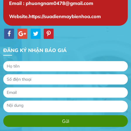
Email : phuongnam0478@gmail.com
Website.https://suadienmaybienhoa.com
ĐĂNG KÝ NHẬN BÁO GIÁ
Gia Đình lắp máy nóng lạnh
Gia Đình chúng tôi rất hài lòng dịch vụ tại
website
Anh An
Dự án nhà phố đẹp lên nhờ đội thợ điện từ dịch
vụ
Dịch vụ MoTor
Tôi hài lòng quấn motor đẹp và đúng ý