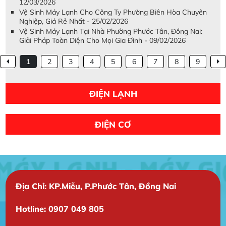
12/03/2026
Vệ Sinh Máy Lạnh Cho Công Ty Phường Biên Hòa Chuyên
Nghiệp, Giá Rẻ Nhất - 25/02/2026
Vệ Sinh Máy Lạnh Tại Nhà Phường Phước Tân, Đồng Nai:
Giải Pháp Toàn Diện Cho Mọi Gia Đình - 09/02/2026
1
2
3
4
5
6
7
8
9
ĐIỆN LẠNH
ĐIỆN CƠ
Địa Chỉ: KP.Miễu, P.Phước Tân, Đồng Nai
Hotline: 0907 049 805