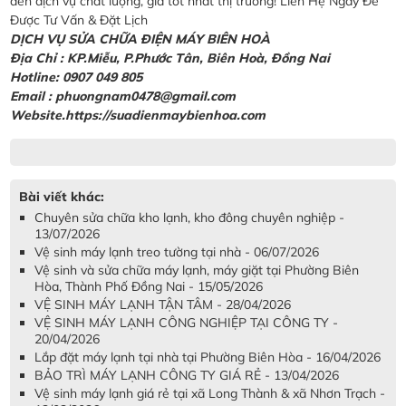
đến dịch vụ chất lượng, giá tốt nhất thị trường! Liên Hệ Ngay Để
Được Tư Vấn & Đặt Lịch
DỊCH VỤ SỬA CHỮA ĐIỆN MÁY BIÊN HOÀ
Địa Chỉ :
KP.Miễu, P.Phước Tân, Biên Hoà, Đồng Nai
Hotline: 0907 049 805
Email : phuongnam0478@gmail.com
Website.https://suadienmaybienhoa.com
Bài viết khác:
Chuyên sửa chữa kho lạnh, kho đông chuyên nghiệp -
13/07/2026
Vệ sinh máy lạnh treo tường tại nhà - 06/07/2026
Vệ sinh và sửa chữa máy lạnh, máy giặt tại Phường Biên
Hòa, Thành Phố Đồng Nai - 15/05/2026
VỆ SINH MÁY LẠNH TẬN TÂM - 28/04/2026
VỆ SINH MÁY LẠNH CÔNG NGHIỆP TẠI CÔNG TY -
20/04/2026
Lắp đặt máy lạnh tại nhà tại Phường Biên Hòa - 16/04/2026
BẢO TRÌ MÁY LẠNH CÔNG TY GIÁ RẺ - 13/04/2026
Vệ sinh máy lạnh giá rẻ tại xã Long Thành & xã Nhơn Trạch -