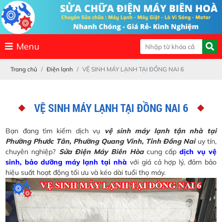
Menu
Trang chủ
Điện lạnh
VỆ SINH MÁY LẠNH TẠI ĐỒNG NAI 6
VỆ SINH MÁY LẠNH TẠI ĐỒNG NAI 6
Bạn đang tìm kiếm dịch vụ
vệ sinh máy lạnh tận nhà tại
Phường Phước Tân, Phường Quang Vinh, Tỉnh Đồng Nai
uy tín,
chuyên nghiệp?
Sửa Điện Máy Biên Hòa
cung cấp
dịch vụ vệ
sinh, bảo dưỡng máy lạnh tại nhà
với giá cả hợp lý, đảm bảo
hiệu suất hoạt động tối ưu và kéo dài tuổi thọ máy.