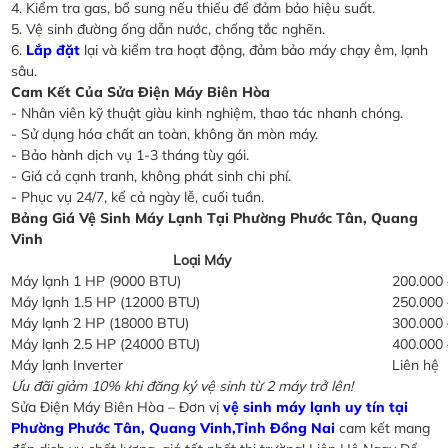
4. Kiểm tra gas, bổ sung nếu thiếu để đảm bảo hiệu suất.
5. Vệ sinh đường ống dẫn nước, chống tắc nghẽn.
6.
Lắp đặt
lại và kiểm tra hoạt động, đảm bảo máy chạy êm, lạnh
sâu.
Cam Kết Của Sửa Điện Máy Biên Hòa
- Nhân viên kỹ thuật giàu kinh nghiệm, thao tác nhanh chóng.
- Sử dụng hóa chất an toàn, không ăn mòn máy.
- Bảo hành dịch vụ 1-3 tháng tùy gói.
- Giá cả cạnh tranh, không phát sinh chi phí.
- Phục vụ 24/7, kể cả ngày lễ, cuối tuần.
Bảng Giá Vệ Sinh Máy Lạnh Tại Phường Phước Tân, Quang
Vinh
Loại Máy
Máy lạnh 1 HP (9000 BTU)
200.000 
Máy lạnh 1.5 HP (12000 BTU)
250.000 
Máy lạnh 2 HP (18000 BTU)
300.000 
Máy lạnh 2.5 HP (24000 BTU)
400.000 
Máy lạnh Inverter
Liên hệ
Ưu đãi giảm 10% khi đăng ký vệ sinh từ 2 máy trở lên!
Sửa Điện Máy Biên Hòa – Đơn vị
vệ sinh máy lạnh uy tín tại
Phường Phước Tân, Quang Vinh,Tỉnh Đồng Nai
cam kết mang