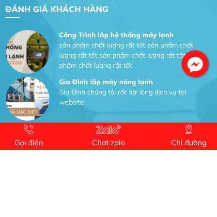
ĐÁNH GIÁ KHÁCH HÀNG
Công Trình lắp hệ thống máy lạnh
sản phẩm chất lượng rất tốt sản phẩm chất
lượng rất tốt sản phẩm chất lượng rất tốt sản
phẩm chất lượng rất tốt
Gia Đình lắp máy nóng lạnh
Gia Đình chúng tôi rất hài lòng dịch vụ tại
website
Anh An
Dự án nhà phố đẹp lên nhờ đội thợ điện từ dịch
Gọi điện
Chat zalo
Chỉ đường
vụ
Dịch vụ MoTor
Tôi hài lòng quấn motor đẹp và đúng ý