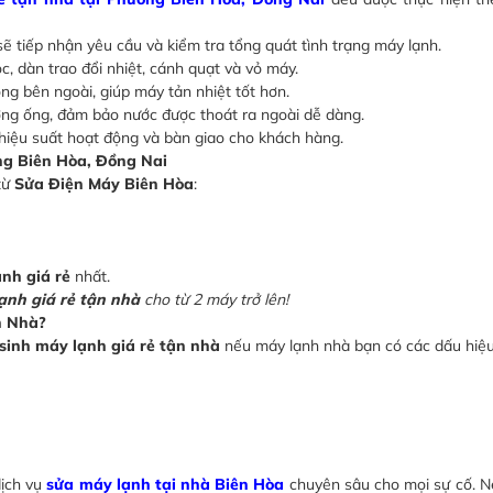
sẽ tiếp nhận yêu cầu và kiểm tra tổng quát tình trạng máy lạnh.
ọc, dàn trao đổi nhiệt, cánh quạt và vỏ máy.
g bên ngoài, giúp máy tản nhiệt tốt hơn.
ng ống, đảm bảo nước được thoát ra ngoài dễ dàng.
 hiệu suất hoạt động và bàn giao cho khách hàng.
ng Biên Hòa, Đồng Nai
từ
Sửa Điện Máy Biên Hòa
:
ạnh giá rẻ
nhất.
ạnh giá rẻ tận nhà
cho từ 2 máy trở lên!
n Nhà?
 sinh máy lạnh giá rẻ tận nhà
nếu máy lạnh nhà bạn có các dấu hiệu
dịch vụ
sửa máy lạnh tại nhà Biên Hòa
chuyên sâu cho mọi sự cố. N