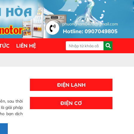
phuongnam0478@gmail.com
Hotline: 0907049805
 TỨC
LIÊN HỆ
ĐIỆN LẠNH
ên, sau thời
ĐIỆN CƠ
là giải pháp
o bạn dịch