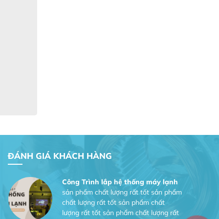
Gia Đình chúng tôi rất hài lòng dịch vụ
tại website
Anh An
Dự án nhà phố đẹp lên nhờ đội thợ
điện từ dịch vụ
Dịch vụ MoTor
Tôi hài lòng quấn motor đẹp và đúng ý
Công Trình lắp hệ thống máy lạnh
sản phẩm chất lượng rất tốt sản phẩm
ĐÁNH GIÁ KHÁCH HÀNG
chất lượng rất tốt sản phẩm chất
lượng rất tốt sản phẩm chất lượng rất
tốt
Gia Đình lắp máy nóng lạnh
Gia Đình chúng tôi rất hài lòng dịch vụ
tại website