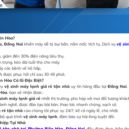
ên Hòa?
a, Đồng Nai
khiến máy dễ bị bụi bẩn, nấm mốc tích tụ. Dịch vụ
vệ si
, giảm đến 30% điện năng tiêu thụ.
trọng, kéo dài tuổi thọ cho máy.
ây các bệnh về hô hấp.
h được phục hồi chỉ sau 30-45 phút.
n Hòa Có Gì Đặc Biệt?
 vụ
vệ sinh máy lạnh giá rẻ tận nhà
uy tín hàng đầu tại
Đồng Nai
.
 Hòa
, bạn sẽ nhận được:
sinh máy lạnh giá rẻ
nhất thị trường, phù hợp với mọi đối tượng khác
lành nghề, được đào tạo bài bản, thao tác nhanh chóng, sạch sẽ.
á rẻ tận nhà
của chúng tôi phục vụ 24/7, kể cả ngày lễ, chủ nhật.
bộ quá trình
vệ sinh máy lạnh
, đảm bảo sự hài lòng tuyệt đối.
hiệp Tại Nhà
rẻ tận nhà tại Phường Biên Hòa, Đồng Nai
đều được thực hiện the