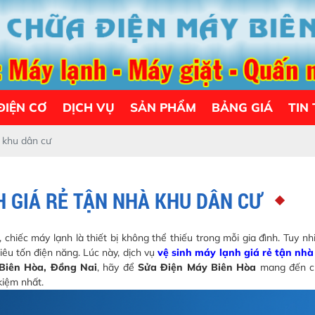
ĐIỆN CƠ
DỊCH VỤ
SẢN PHẨM
BẢNG GIÁ
TIN
à khu dân cư
H GIÁ RẺ TẬN NHÀ KHU DÂN CƯ
hiếc máy lạnh là thiết bị không thể thiếu trong mỗi gia đình. Tuy nhi
iêu tốn điện năng. Lúc này, dịch vụ
vệ sinh máy lạnh giá rẻ tận nhà
Biên Hòa, Đồng Nai
, hãy để
Sửa Điện Máy Biên Hòa
mang đến ch
kiệm nhất.