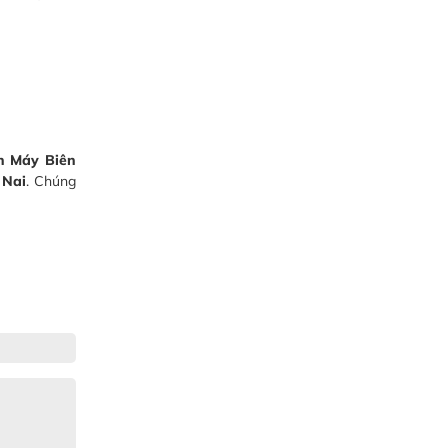
n Máy Biên
 Nai
. Chúng
Gia Đình lắp máy nóng lạnh