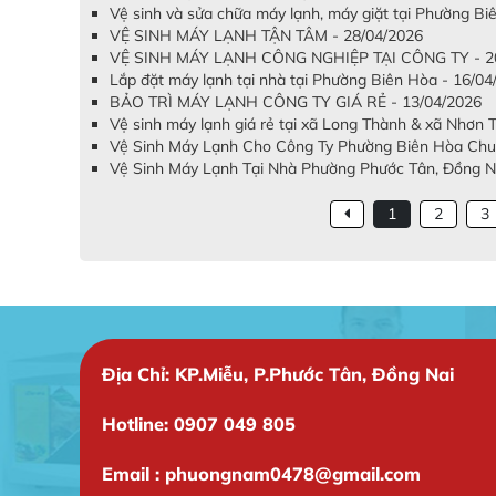
Vệ sinh và sửa chữa máy lạnh, máy giặt tại Phường B
VỆ SINH MÁY LẠNH TẬN TÂM - 28/04/2026
VỆ SINH MÁY LẠNH CÔNG NGHIỆP TẠI CÔNG TY - 20
Lắp đặt máy lạnh tại nhà tại Phường Biên Hòa - 16/04
BẢO TRÌ MÁY LẠNH CÔNG TY GIÁ RẺ - 13/04/2026
Vệ sinh máy lạnh giá rẻ tại xã Long Thành & xã Nhơn 
Vệ Sinh Máy Lạnh Cho Công Ty Phường Biên Hòa Chuy
Vệ Sinh Máy Lạnh Tại Nhà Phường Phước Tân, Đồng Nai
1
2
3
Địa Chỉ: KP.Miễu, P.Phước Tân, Đồng Nai
Hotline: 0907 049 805
Email : phuongnam0478@gmail.com