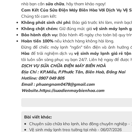
nhà bạn cần
sửa chữa
, hãy tham khảo ngay!
Cam Kết Của Sửa Điện Máy Biên Hòa Với Dịch Vụ Vệ 
Chúng tôi cam kết:
Không phát sinh chi phí:
Báo giá trước khi làm, minh bạ
Không chặt chém:
Giữ đúng mức giá
vệ sinh máy lạnh g
Bảo hành dịch vụ:
Bảo hành 45 ngày cho toàn bộ quy tr
Hoàn tiền 100%
nếu khách hàng không hài lòng.
Đừng để chiếc máy lạnh "ngốn" tiền điện và ảnh hưởng 
Hòa
để trải nghiệm dịch vụ
vệ sinh máy lạnh giá rẻ tậ
tôi luôn sẵn sàng phục vụ bạn 24/7. Liên hệ ngay để được h
DỊCH VỤ SỬA CHỮA ĐIỆN MÁY BIÊN HOÀ
Địa Chỉ :
KP.Miễu, P.Phước Tân, Biên Hoà, Đồng Nai
Hotline: 0907 049 805
Email : phuongnam0478@gmail.com
Website.https://suadienmaybienhoa.com
Bài viết khác:
Chuyên sửa chữa kho lạnh, kho đông chuyên nghiệp -
Vệ sinh máy lạnh treo tường tại nhà - 06/07/2026