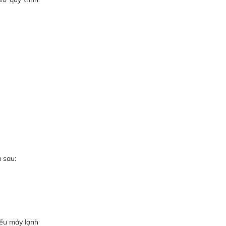
 sau:
ếu máy lạnh