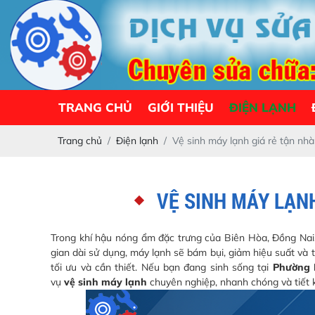
TRANG CHỦ
GIỚI THIỆU
ĐIỆN LẠNH
Trang chủ
Điện lạnh
Vệ sinh máy lạnh giá rẻ tận nh
VỆ SINH MÁY LẠN
Trong khí hậu nóng ẩm đặc trưng của Biên Hòa, Đồng Nai, c
gian dài sử dụng, máy lạnh sẽ bám bụi, giảm hiệu suất và t
tối ưu và cần thiết. Nếu bạn đang sinh sống tại
Phường 
vụ
vệ sinh máy lạnh
chuyên nghiệp, nhanh chóng và tiết 