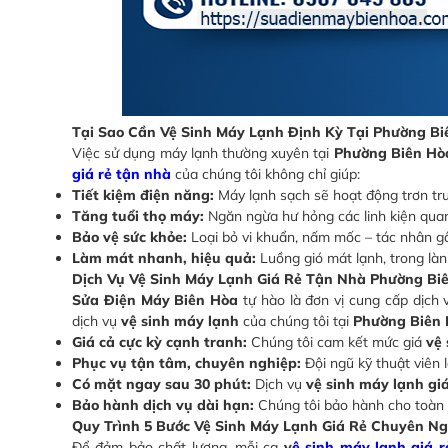
Tại Sao Cần Vệ Sinh Máy Lạnh Định Kỳ Tại Phường Bi
Việc sử dụng máy lạnh thường xuyên tại
Phường Biên Hò
giá rẻ tận nhà
của chúng tôi không chỉ giúp:
Tiết kiệm điện năng:
Máy lạnh sạch sẽ hoạt động trơn tru
Tăng tuổi thọ máy:
Ngăn ngừa hư hỏng các linh kiện quan 
Bảo vệ sức khỏe:
Loại bỏ vi khuẩn, nấm mốc – tác nhân g
Làm mát nhanh, hiệu quả:
Luồng gió mát lạnh, trong làn
Dịch Vụ Vệ Sinh Máy Lạnh Giá Rẻ Tận Nhà Phường Biê
Sửa Điện Máy Biên Hòa
tự hào là đơn vị cung cấp dịch
dịch vụ
vệ sinh máy lạnh
của chúng tôi tại
Phường Biên
Giá cả cực kỳ cạnh tranh:
Chúng tôi cam kết mức giá
vệ 
Phục vụ tận tâm, chuyên nghiệp:
Đội ngũ kỹ thuật viên 
Có mặt ngay sau 30 phút:
Dịch vụ
vệ sinh máy lạnh gi
Bảo hành dịch vụ dài hạn:
Chúng tôi bảo hành cho toàn 
Quy Trình 5 Bước Vệ Sinh Máy Lạnh Giá Rẻ Chuyên Ng
Để đảm bảo chất lượng, mỗi ca
v
ệ sinh máy lạnh giá 