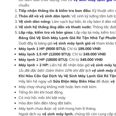
chuẩn:
Tiếp nhận thông tin & kiểm tra ban đầu:
Kỹ thuật viên 
Tháo dỡ và vệ sinh dàn lạnh:
Vệ sinh kỹ lưỡng tấm lưới l
Vệ sinh dàn nóng:
Làm sạch bụi bẩn, lá cây bám ở dàn nón
Vệ sinh hệ thống ống dẫn và thoát nước:
Thông tắc đườ
Lắp ráp, kiểm tra và bàn giao:
Lắp ráp lại máy, kiểm tra
Bảng Giá Vệ Sinh Máy Lạnh Giá Rẻ Tận Nhà Tại Phườ
Dưới đây là bảng giá
vệ sinh máy lạnh giá rẻ
tham khảo 
Máy lạnh 1 HP (9000 BTU):
Chỉ từ
199.000 VNĐ
Máy lạnh 1.5 HP (12000 BTU):
Chỉ từ
249.000 VNĐ
Máy lạnh 2 HP (18000 BTU):
Chỉ từ
349.000 VNĐ
Máy lạnh > 2 HP:
Liên hệ để nhận báo giá
vệ sinh máy l
Ưu đãi đặc biệt: Giảm thêm 10% khi đặt lịch
vệ sinh máy l
Khi Nào Cần Gọi Dịch Vụ Vệ Sinh Máy Lạnh Giá Rẻ Tậ
Hãy liên hệ ngay với
Sửa Điện Máy Biên Hòa
để được
vệ
Máy chạy nhưng không mát hoặc làm mát kém.
Tiếng ồn lớn khi hoạt động.
Có mùi hôi, mốc khi bật máy.
Hóa đơn tiền điện tăng đột biến.
Máy lạnh chưa được vệ sinh trong hơn 6 tháng.
Ngoài dịch vụ
vệ sinh máy lạnh
, chúng tôi còn cung cấp 