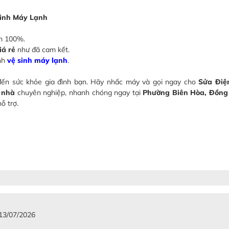
Sinh Máy Lạnh
ch 100%.
iá rẻ
như đã cam kết.
ình
vệ sinh máy lạnh
.
đến sức khỏe gia đình bạn. Hãy nhấc máy và gọi ngay cho
Sửa Điệ
n nhà
chuyên nghiệp, nhanh chóng ngay tại
Phường Biên Hòa, Đồng
ỗ trợ.
 13/07/2026