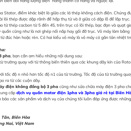
rình biến đổi năng lượng điện năng thành cơ năng và ngược lại.
a Stator, điểm khác biệt là giữa các lá thép không cách điện. Chúng đ
 lõi thép được dập rãnh để hấp thụ từ và ở giữa có dập lỗ để lắp trục.
 từ thép cacbon từ 5 đến 45, trên trục có lõi thép, bạc đạn và quạt gi
ây quấn cũng như là nơi ghép nối nắp hay gối đỡ trục. Vỏ máy làm bằn
từ đúc hàn hoặc rèn. Có hai kiểu vỏ máy là vỏ máy có gân tản nhiệt t
ha:
3 pha
, bạn cần am hiểu những nội dung sau:
từ trường quay với từ thông biến thiên qua các khung dây kín của Roto
i tốc độ n nhỏ hơn tốc độ n1 của từ trường. Tốc độ của từ trường qu
ạo ra từ các cuộn dây.
áy điện không đồng bộ 3 pha
cũng như sửa chữa máy điện 3 pha chấ
 cung cấp
dịch vụ quấn motor điện 1pha và 3pha giá rẻ tại Biên H
ảm bảo các sản phẩm và dịch vụ của chúng tôi luôn đáp ứng được những
h Tân, Biên Hòa
ồng Nai, Việt Nam