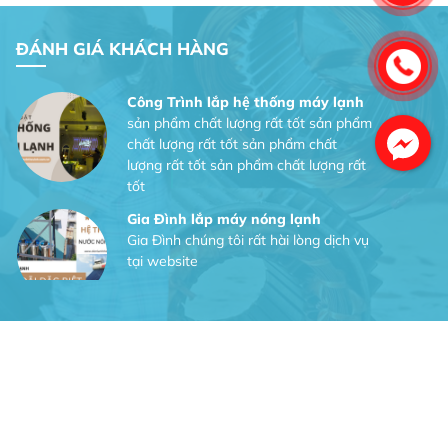
Dịch vụ MoTor
Tôi hài lòng quấn motor đẹp và đúng ý
ĐÁNH GIÁ KHÁCH HÀNG
Công Trình lắp hệ thống máy lạnh
sản phẩm chất lượng rất tốt sản phẩm
chất lượng rất tốt sản phẩm chất
lượng rất tốt sản phẩm chất lượng rất
tốt
Gia Đình lắp máy nóng lạnh
Gia Đình chúng tôi rất hài lòng dịch vụ
Facebook
tại website
Anh An
Dự án nhà phố đẹp lên nhờ đội thợ
điện từ dịch vụ
Dịch vụ MoTor
Tôi hài lòng quấn motor đẹp và đúng ý