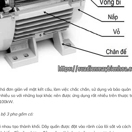
há đơn giản về mặt kết cấu, làm việc chắc chắn, sử dụng và bảo quản 
hiều so với những loại khác nên được ứng dụng rất nhiều trên thược tế
 100kW.
 bộ 3 pha gồm có:
ới nhau tạo thành khối. Dây quấn được đặt vào rãnh của lõi sắt và cách