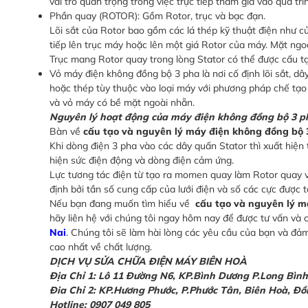
vai trò quan trọng trong việc trực tiếp tham gia vào quá t
Phần quay (ROTOR): Gồm Rotor, trục và bạc đạn.
Lõi sắt của Rotor bao gồm các lá thép kỹ thuật điện như củ
tiếp lên trục máy hoặc lên một giá Rotor của máy. Mặt ngoài
Trục mang Rotor quay trong lòng Stator có thể được cấu tạo
Vỏ máy điện không đồng bộ 3 pha là nơi cố định lõi sắt, d
hoặc thép tùy thuộc vào loại máy với phương pháp chế tạo 
và vỏ máy có bề mặt ngoài nhẵn.
Nguyên lý hoạt động của máy điện không đồng bộ 3 p
Bàn về
cấu tạo và nguyên lý máy điện không đồng bộ 
Khi dòng điện 3 pha vào các dây quấn Stator thì xuất hiện 
hiện sức điện động và dòng điện cảm ứng.
Lực tương tác điện từ tạo ra momen quay làm Rotor quay vớ
định bởi tần số cung cấp của lưới điện và số các cực được t
Nếu bạn đang muốn tìm hiểu về
cấu tạo và nguyên lý m
hãy liên hệ với chúng tôi ngay hôm nay để được tư vấn và
Nai
. Chúng tôi sẽ làm hài lòng các yêu cầu của bạn và đ
cao nhất về chất lượng.
DỊCH VỤ SỬA CHỮA ĐIỆN MÁY BIÊN HOÀ
Địa Chỉ 1: Lô 11 Đường N6, KP.Bình Dương P.Long Bìn
Đia Chỉ 2: KP.Hương Phước, P.Phước Tân, Biên Hoà, Đ
Hotline: 0907 049 805