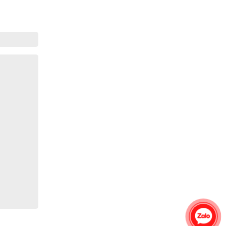
Gia Đình lắp máy nóng lạnh
Gia Đình chúng tôi rất hài lòng dịch vụ
tại website
Anh An
Dự án nhà phố đẹp lên nhờ đội thợ
điện từ dịch vụ