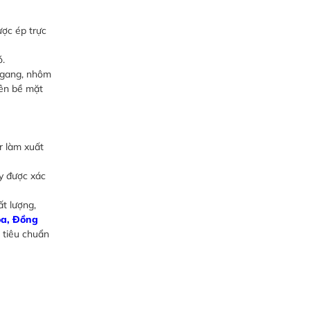
ược ép trực
ó.
g gang, nhôm
rên bề mặt
r làm xuất
ay được xác
t lượng,
òa, Đồng
 tiêu chuẩn