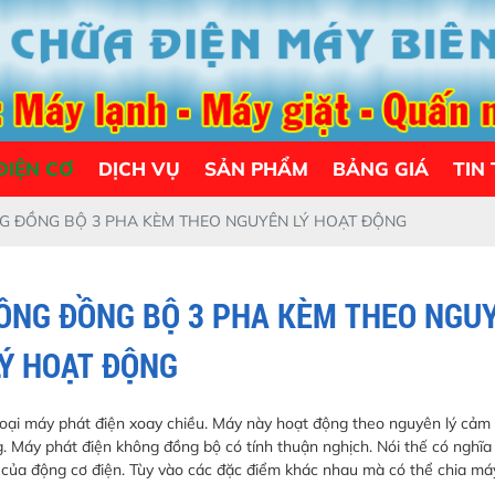
ĐIỆN CƠ
DỊCH VỤ
SẢN PHẨM
BẢNG GIÁ
TIN
G ĐỒNG BỘ 3 PHA KÈM THEO NGUYÊN LÝ HOẠT ĐỘNG
HÔNG ĐỒNG BỘ 3 PHA KÈM THEO NGU
LÝ HOẠT ĐỘNG
loại máy phát điện xoay chiều. Máy này hoạt động theo nguyên lý cảm 
g. Máy phát điện không đồng bộ có tính thuận nghịch. Nói thế có nghĩa
rò của động cơ điện. Tùy vào các đặc điểm khác nhau mà có thể chia má