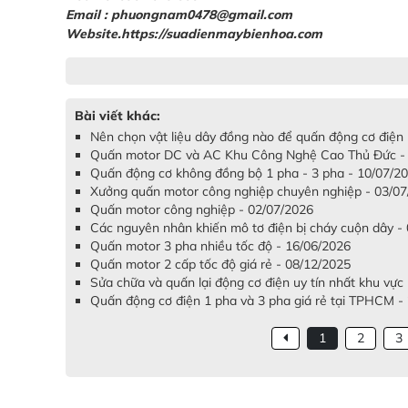
Email : phuongnam0478@gmail.com
Website.https://suadienmaybienhoa.com
Bài viết khác:
Nên chọn vật liệu dây đồng nào để quấn động cơ điện
Quấn motor DC và AC Khu Công Nghệ Cao Thủ Đức -
Quấn động cơ không đồng bộ 1 pha - 3 pha - 10/07/2
Xưởng quấn motor công nghiệp chuyên nghiệp - 03/0
Quấn motor công nghiệp - 02/07/2026
Các nguyên nhân khiến mô tơ điện bị cháy cuộn dây -
Quấn motor 3 pha nhiều tốc độ - 16/06/2026
Quấn motor 2 cấp tốc độ giá rẻ - 08/12/2025
Sửa chữa và quấn lại động cơ điện uy tín nhất khu vự
Quấn động cơ điện 1 pha và 3 pha giá rẻ tại TPHCM -
1
2
3