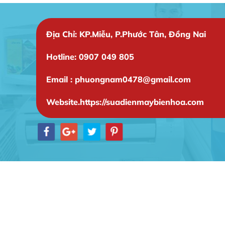
Địa Chỉ: KP.Miễu, P.Phước Tân, Đồng Nai
Hotline: 0907 049 805
Email : phuongnam0478@gmail.com
Website.https://suadienmaybienhoa.com