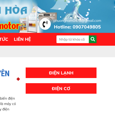
phuongnam0478@gmail.com
Hotline: 0907049805
 TỨC
LIÊN HỆ
YÊN
ĐIỆN LẠNH
ĐIỆN CƠ
biến điện
 là máy có
y điện