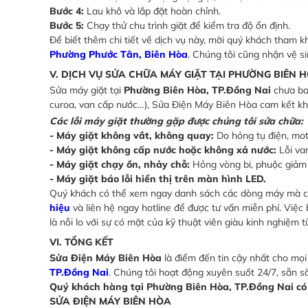
Bước 4:
Lau khô và lắp đặt hoàn chỉnh.
Bước 5:
Chạy thử chu trình giặt để kiểm tra độ ổn định.
Để biết thêm chi tiết về dịch vụ này, mời quý khách tham 
Phường Phước Tân, Biên Hòa
. Chúng tôi cũng nhận vệ si
V. DỊCH VỤ SỬA CHỮA MÁY GIẶT TẠI PHƯỜNG BIÊN H
Sửa máy giặt tại
Phường Biên Hòa, TP.Đồng Nai
chưa bao
curoa, van cấp nước…), Sửa Điện Máy Biên Hòa cam kết khắ
Các lỗi máy giặt thường gặp được chúng tôi sửa chữa:
- Máy giặt không vắt, không quay:
Do hỏng tụ điện, mot
- Máy giặt không cấp nước hoặc không xả nước:
Lỗi va
- Máy giặt chạy ồn, nhảy chỗ:
Hỏng vòng bi, phuộc giảm
- Máy giặt báo lỗi hiển thị trên màn hình LED.
Quý khách có thể xem ngay danh sách các dòng máy mà ch
hiệu
và liên hệ ngay hotline để được tư vấn miễn phí. Việc 
là nỗi lo với sự có mặt của kỹ thuật viên giàu kinh nghiệm
VI. TỔNG KẾT
Sửa Điện Máy Biên Hòa
là điểm đến tin cậy nhất cho mọ
TP.Đồng Nai
. Chúng tôi hoạt động xuyên suốt 24/7, sẵn s
Quý khách hàng tại Phường Biên Hòa, TP.Đồng Nai có n
SỬA ĐIỆN MÁY BIÊN HÒA