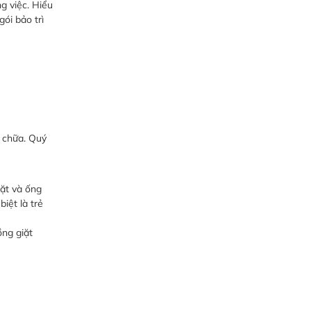
g việc. Hiểu
gói bảo trì
a chữa. Quý
iặt và ống
iệt là trẻ
ồng giặt