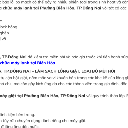
báo lỗi bo mạch có thể gây ra nhiều phiền toái trong sinh hoạt và côn
a chữa máy lạnh tại Phường Biên Hòa, TP.Đồng Nai
với tất cả các 
:
lock hỏng.
nghẽn.
 vỡ.
, TP.Đồng Nai
để kiểm tra miễn phí và báo giá trước khi tiến hành sử
 chữa máy lạnh tại Biên Hòa
.
A, TP.ĐỒNG NAI – LÀM SẠCH LỒNG GIẶT, LOẠI BỎ MÙI HÔI
h tụ cặn bột giặt, nấm mốc và vi khuẩn bên trong các khe kẽ của lồng g
ó chịu mà còn gây kích ứng da cho các thành viên trong gia đình, đặc b
 máy giặt tại Phường Biên Hòa, TP.Đồng Nai
với quy trình tháo lắp l
linh kiện bên trong.
h tẩy rửa chuyên dụng dành riêng cho máy giặt.
ác đường ống dẫn nước.