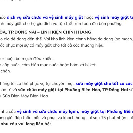
khảo
dịch vụ sửa chữa và vệ sinh máy giặt
hoặc
vệ sinh máy giặt t
nh máy giặt cho hộ gia đình và tập thể trên toàn địa bàn phường.
ÒA, TP.ĐỒNG NAI – LINH KIỆN CHÍNH HÃNG
 giờ dễ dàng đến thế. Với kho linh kiện chính hãng đa dạng (bo mạch,
c phục mọi sự cố máy giặt cho tất cả các thương hiệu.
or hoặc bo mạch điều khiển.
n cấp nước, cảm biến mực nước hoặc bơm xả bị kẹt.
 chấn.
úng tôi có thể phục vụ tại chuyên mục
sửa máy giặt cho tất cả cá
bảo trì và
sửa chữa máy giặt tại Phường Biên Hòa, TP.Đồng Nai
sẽ
 từ Sửa Điện Máy Biên Hòa.
i nhu cầu
vệ sinh và sửa chữa máy lạnh, máy giặt tại Phường Biên
àng giải đáp thắc mắc và phục vụ khách hàng chỉ sau 15 phút nhận cuộ
hu cầu vui lòng liên hệ: