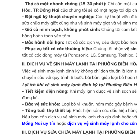
- Thợ có mặt nhanh chóng (15-30 phút):
Chỉ cần một cu
Hòa, TP.Đồng Nai
của chúng tôi sẽ có mặt ngay tại địa ch
- Đội ngũ kỹ thuật chuyên nghiệp:
Các kỹ thuật viên đượ
sửa chữa máy giặt cũng như vệ sinh máy giặt và vệ sinh má
- Giá cả minh bạch, không phát sinh:
Chúng tôi cam kết b
hàng hoàn toàn yên tâm.
- Bảo hành dài hạn:
Tất cả các dịch vụ đều được bảo hàn
- Phục vụ tất cả các thương hiệu:
Chúng tôi nhận
vệ si
tất cả các dòng máy từ Panasonic, LG, Samsung, Toshiba, D
II. DỊCH VỤ VỆ SINH MÁY LẠNH TẠI PHƯỜNG BIÊN HÒ
Việc vệ sinh máy lạnh định kỳ không chỉ đơn thuần là làm 
chuyên sâu với quy trình 6 bước bài bản, giúp loại bỏ hoà
Lợi ích khi vệ sinh máy lạnh định kỳ tại Phường Biên H
- Tiết kiệm điện năng:
Khi máy lạnh được vệ sinh sạch sẽ,
đáng kể.
- Bảo vệ sức khỏe:
Loại bỏ vi khuẩn, nấm mốc gây bệnh về 
- Tăng tuổi thọ thiết bị:
Phát hiện sớm các dấu hiệu hỏng 
Nếu bạn cần dịch vụ vệ sinh máy lạnh cho gia đình hoặc 
Đồng Nai uy tín
hoặc
dịch vụ vệ sinh máy lạnh cho cô
III. DỊCH VỤ SỬA CHỮA MÁY LẠNH TẠI PHƯỜNG BIÊN