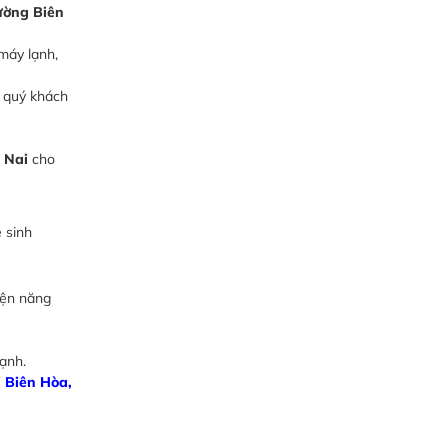
ường Biên
máy lạnh,
p quý khách
 Nai
cho
 sinh
iện năng
ạnh.
i Biên Hòa,