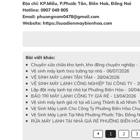
Địa chỉ: KP.Miễu, P.Phước Tân, Biên Hoà, Đồng Nai
Hotline: 0907 049 805
Email: phuongnam0478@gmail.com
Website: https://suadienmaybienhoa.com
Bài viết khác:
Chuyên sửa chữa kho lạnh, kho đông chuyên nghiệp -
Vệ sinh máy lạnh treo tường tại nhà - 06/07/2026
VỆ SINH MÁY LẠNH TẬN TÂM - 28/04/2026
VỆ SINH MÁY LẠNH CÔNG NGHIỆP TẠI CÔNG TY - 20
Lắp đặt máy lạnh tại nhà tại Phường Biên Hòa - 16/04
BẢO TRÌ MÁY LẠNH CÔNG TY GIÁ RẺ - 13/04/2026
Vệ sinh máy lạnh giá rẻ tại xã Long Thành & xã Nhơn 
Vệ Sinh Máy Lạnh Cho Công Ty Phường Biên Hòa Chuy
Vệ Sinh Máy Lạnh Tại Nhà Phường Phước Tân, Đồng Nai
RỬA MÁY LẠNH TẠI NHÀ GIÁ RẺ PHƯỜNG BIÊN HÒA 
1
2
3