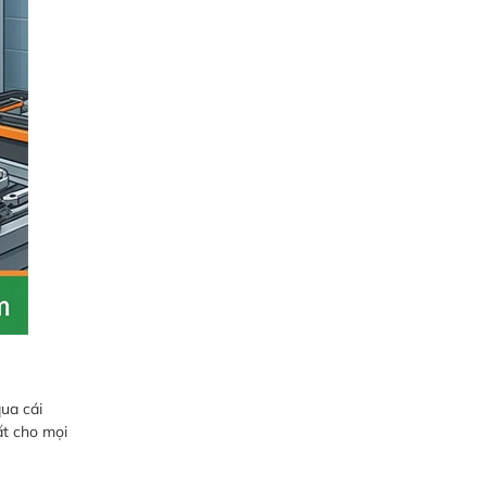
ua cái
ất cho mọi