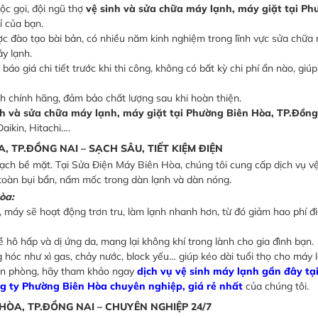
ộc gọi, đội ngũ thợ
vệ sinh và sửa chữa máy lạnh, máy giặt tại Ph
ỉ của bạn.
c đào tạo bài bản, có nhiều năm kinh nghiệm trong lĩnh vực sửa chữa 
y lạnh.
áo giá chi tiết trước khi thi công, không có bất kỳ chi phí ẩn nào, giú
h chính hãng, đảm bảo chất lượng sau khi hoàn thiện.
nh và sửa chữa máy lạnh, máy giặt tại Phường Biên Hòa, TP.Đồng
aikin, Hitachi….
A, TP.ĐỒNG NAI – SẠCH SÂU, TIẾT KIỆM ĐIỆN
sạch bề mặt. Tại Sửa Điện Máy Biên Hòa, chúng tôi cung cấp dịch vụ vệ
n toàn bụi bẩn, nấm mốc trong dàn lạnh và dàn nóng.
òa:
 máy sẽ hoạt động trơn tru, làm lạnh nhanh hơn, từ đó giảm hao phí đ
hô hấp và dị ứng da, mang lại không khí trong lành cho gia đình bạn.
hóc như xì gas, chảy nước, block yếu… giúp kéo dài tuổi thọ cho máy l
văn phòng, hãy tham khảo ngay
dịch vụ vệ sinh máy lạnh gần đây tạ
ng ty Phường Biên Hòa chuyên nghiệp, giá rẻ nhất
của chúng tôi.
 HÒA, TP.ĐỒNG NAI – CHUYÊN NGHIỆP 24/7