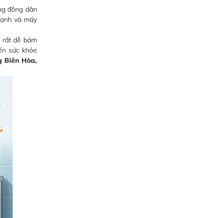
ung đông dân
lạnh và máy
ày rất dễ bám
đến sức khỏe
g Biên Hòa,