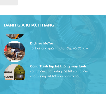
tại website
Anh An
Dự án nhà phố đẹp lên nhờ đội thợ
ĐÁNH GIÁ KHÁCH HÀNG
điện từ dịch vụ
Dịch vụ MoTor
Tôi hài lòng quấn motor đẹp và đúng ý
Công Trình lắp hệ thống máy lạnh
sản phẩm chất lượng rất tốt sản phẩm
chất lượng rất tốt sản phẩm chất
lượng rất tốt sản phẩm chất lượng rất
tốt
Gia Đình lắp máy nóng lạnh
Gia Đình chúng tôi rất hài lòng dịch vụ
tại website