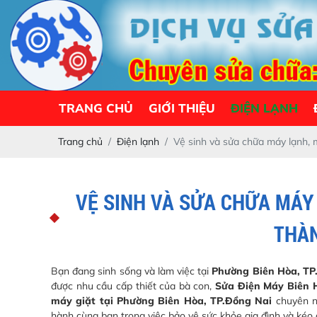
TRANG CHỦ
GIỚI THIỆU
ĐIỆN LẠNH
Trang chủ
Điện lạnh
Vệ sinh và sửa chữa máy lạnh,
VỆ SINH VÀ SỬA CHỮA MÁY 
THÀN
Bạn đang sinh sống và làm việc tại
Phường Biên Hòa, TP
được nhu cầu cấp thiết của bà con,
Sửa Điện Máy Biên 
máy giặt tại Phường Biên Hòa, TP.Đồng Nai
chuyên ng
hành cùng bạn trong việc bảo vệ sức khỏe gia đình và kéo d