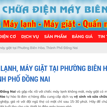
ĐIỆN CƠ
DỊCH VỤ
SẢN PHẨM
BẢNG GIÁ
TIN
 máy giặt tại Phường Biên Hòa, Thành Phố Đồng Nai
LẠNH, MÁY GIẶT TẠI PHƯỜNG BIÊN H
H PHỐ ĐỒNG NAI
.Đồng Nai
và gặp rắc rối với chiếc máy lạnh không mát, máy giặt có m
Hòa
tự hào là đơn vị hàng đầu cung cấp dịch vụ
vệ sinh và sửa chữ
hiệp, giá rẻ với đội ngũ thợ có mặt chỉ sau 15-30 phút. Hãy để ch
ài tuổi thọ cho các thiết bị điện máy trong nhà.