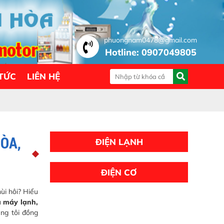
phuongnam0478@gmail.com
Hotline: 0907049805
 TỨC
LIÊN HỆ
ÒA,
ĐIỆN LẠNH
ĐIỆN CƠ
ùi hôi? Hiểu
a máy lạnh,
úng tôi đồng