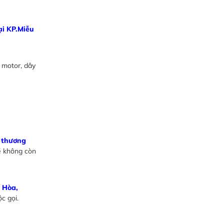
ại KP.Miễu
 motor, dây
c thương
 không còn
 Hòa,
c gọi.