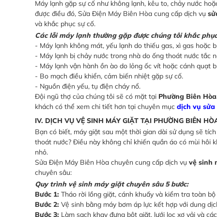
Máy lạnh gặp sự cố như không lạnh, kêu to, chảy nước hoặc 
được điều đó, Sửa Điện Máy Biên Hòa cung cấp dịch vụ
sử
và khắc phục sự cố.
Các lỗi máy lạnh thường gặp được chúng tôi khắc phục
- Máy lạnh không mát, yếu lạnh do thiếu gas, xì gas hoặc b
- Máy lạnh bị chảy nước trong nhà do ống thoát nước tắc 
- Máy lạnh vận hành ồn ào do lỏng ốc vít hoặc cánh quạt bị
- Bo mạch điều khiển, cảm biến nhiệt gặp sự cố.
- Nguồn điện yếu, tụ điện cháy nổ.
Đội ngũ thợ của chúng tôi sẽ có mặt tại
Phường Biên Hòa
khách có thể xem chi tiết hơn tại chuyên mục
dịch vụ sửa
IV. DỊCH VỤ VỆ SINH MÁY GIẶT TẠI PHƯỜNG BIÊN HÒ
Bạn có biết, máy giặt sau một thời gian dài sử dụng sẽ tíc
thoát nước? Điều này không chỉ khiến quần áo có mùi hôi kh
nhỏ.
Sửa Điện Máy Biên Hòa chuyên cung cấp dịch vụ
vệ sinh
chuyên sâu:
Quy trình vệ sinh máy giặt chuyên sâu 5 bước:
Bước 1:
Tháo rời lồng giặt, cánh khuấy và kiểm tra toàn bộ 
Bước 2:
Vệ sinh bằng máy bơm áp lực kết hợp với dung dịc
Bước 3:
Làm sạch khay đựng bột giặt, lưới lọc xơ vải và c