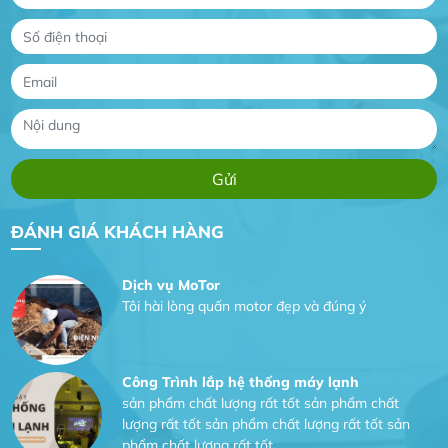
Gia Đình lắp máy nóng lạnh
Gia Đình chúng tôi rất hài lòng dịch vụ tại
website
Anh An
Dự án nhà phố đẹp lên nhờ đội thợ điện từ dịch
ĐÁNH GIÁ KHÁCH HÀNG
vụ
Dịch vụ MoTor
Tôi hài lòng quấn motor đẹp và đúng ý
Công Trình lắp hệ thống máy lạnh
sản phẩm chất lượng rất tốt sản phẩm chất
lượng rất tốt sản phẩm chất lượng rất tốt sản
phẩm chất lượng rất tốt