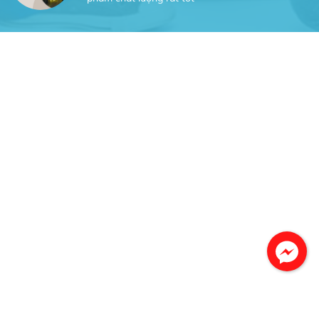
Gia Đình lắp máy nóng lạnh
Gia Đình chúng tôi rất hài lòng dịch vụ tại
website
Anh An
Dự án nhà phố đẹp lên nhờ đội thợ điện từ dịch
vụ
Dịch vụ MoTor
Tôi hài lòng quấn motor đẹp và đúng ý
Công Trình lắp hệ thống máy lạnh
sản phẩm chất lượng rất tốt sản phẩm chất
lượng rất tốt sản phẩm chất lượng rất tốt sản
phẩm chất lượng rất tốt