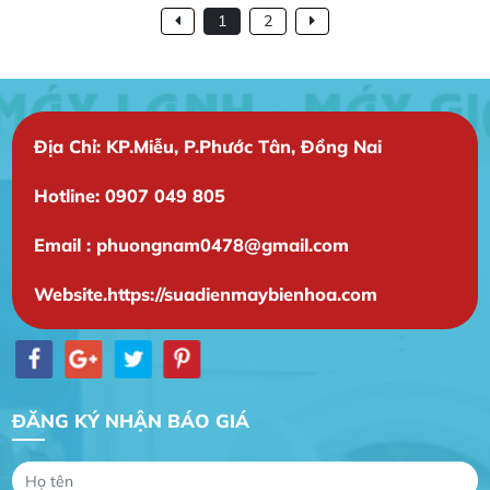
1
2
Địa Chỉ: KP.Miễu, P.Phước Tân, Đồng Nai
Hotline: 0907 049 805
Email : phuongnam0478@gmail.com
Website.https://suadienmaybienhoa.com
ĐĂNG KÝ NHẬN BÁO GIÁ