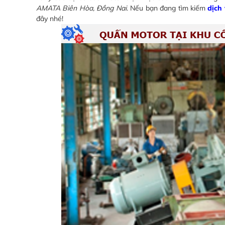
AMATA Biên Hòa, Đồng Nai
. Nếu bạn đang tìm kiếm
dịch
đây nhé!