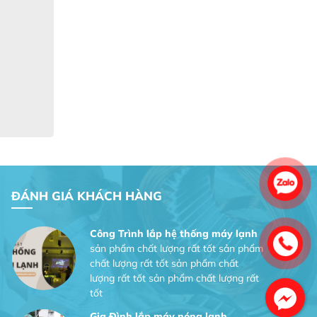
Gia Đình lắp máy nóng lạnh
Gia Đình chúng tôi rất hài lòng dịch vụ
tại website
Anh An
Dự án nhà phố đẹp lên nhờ đội thợ
điện từ dịch vụ
Dịch vụ MoTor
Tôi hài lòng quấn motor đẹp và đúng ý
ĐÁNH GIÁ KHÁCH HÀNG
Công Trình lắp hệ thống máy lạnh
sản phẩm chất lượng rất tốt sản phẩm
chất lượng rất tốt sản phẩm chất
lượng rất tốt sản phẩm chất lượng rất
tốt
Gia Đình lắp máy nóng lạnh
Gia Đình chúng tôi rất hài lòng dịch vụ