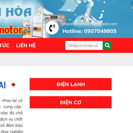
phuongnam0478@gmail.com
Hotline: 0907049805
 TỨC
LIÊN HỆ
AI
ĐIỆN LẠNH
 nhau lại có
ĐIỆN CƠ
vụ cung cấp-
ụ nào đó chấ
dịch vụ chất
i sẽ đảm bảo
công nghiệp