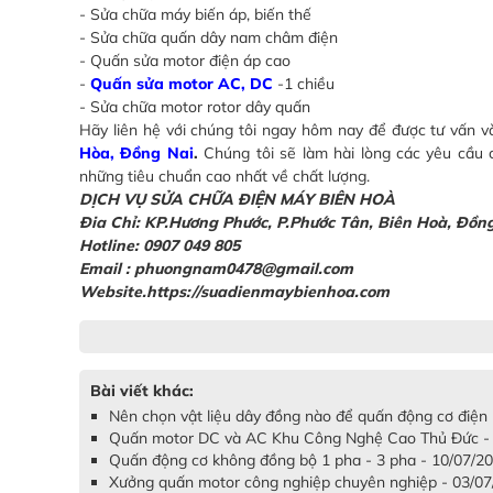
- Sửa chữa máy biến áp, biến thế
- Sửa chữa quấn dây nam châm điện
- Quấn sửa motor điện áp cao
-
Quấn sửa motor AC, DC
-1 chiều
- Sửa chữa motor rotor dây quấn
Hãy liên hệ với chúng tôi ngay hôm nay để được tư vấn v
Hòa, Đồng Nai
.
Chúng tôi sẽ làm hài lòng các yêu cầu
những tiêu chuẩn cao nhất về chất lượng.
DỊCH VỤ SỬA CHỮA ĐIỆN MÁY BIÊN HOÀ
Đia Chỉ: KP.Hương Phước, P.Phước Tân, Biên Hoà, Đồn
Hotline: 0907 049 805
Email : phuongnam0478@gmail.com
Website.https://suadienmaybienhoa.com
Bài viết khác:
Nên chọn vật liệu dây đồng nào để quấn động cơ điện
Quấn motor DC và AC Khu Công Nghệ Cao Thủ Đức -
Quấn động cơ không đồng bộ 1 pha - 3 pha - 10/07/2
Xưởng quấn motor công nghiệp chuyên nghiệp - 03/0