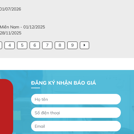
 01/07/2026
c Miền Nam - 01/12/2025
 28/11/2025
4
5
6
7
8
9
ĐĂNG KÝ NHẬN BÁO GIÁ