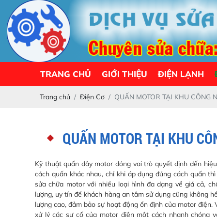
TRANG CHỦ
GIỚI THIỆU
ĐIỆN LẠNH
Trang chủ
Điện Cơ
QUẤN MOTOR TẠI KHU CÔNG N
QUẤN MOTOR TẠI KHU CÔ
Kỹ thuật quấn dây motor đóng vai trò quyết định đến hiệu
cách quấn khác nhau, chỉ khi áp dụng đúng cách quấn thì 
sửa chữa motor với nhiều loại hình đa dạng về giá cả, c
lượng, uy tín để khách hàng an tâm sử dụng cũng không h
lượng cao, đảm bảo sự hoạt động ổn định của motor điện. V
xử lý các sự cố của motor điện một cách nhanh chóng v