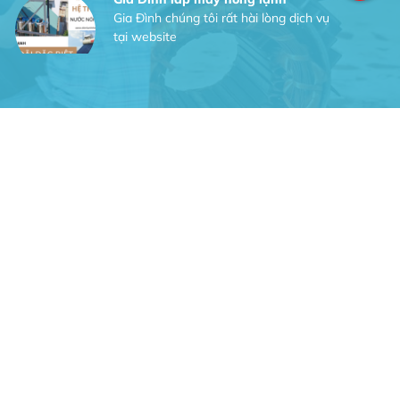
tại website
Anh An
Dự án nhà phố đẹp lên nhờ đội thợ
điện từ dịch vụ
Dịch vụ MoTor
Tôi hài lòng quấn motor đẹp và đúng ý
Công Trình lắp hệ thống máy lạnh
sản phẩm chất lượng rất tốt sản phẩm
chất lượng rất tốt sản phẩm chất
lượng rất tốt sản phẩm chất lượng rất
tốt