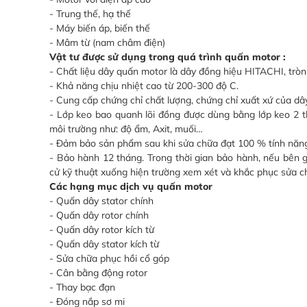
- Trung thế, hạ thế
- Máy biến áp, biến thế
- Mâm từ (nam châm điện)
Vật tư được sử dụng trong quá trình quấn motor :
- Chất liệu dây quấn motor là dây đồng hiệu HITACHI, trò
- Khả năng chịu nhiệt cao từ 200-300 độ C.
- Cung cấp chứng chỉ chất lượng, chứng chỉ xuất xứ của d
- Lớp keo bao quanh lõi đồng được dùng bằng lớp keo 2 
môi trường như: độ ẩm, Axit, muối…
- Đảm bảo sản phẩm sau khi sửa chữa đạt 100 % tính năng
- Bảo hành 12 tháng. Trong thời gian bảo hành, nếu bên 
cử kỹ thuật xuống hiện trường xem xét và khắc phục sửa c
Các hạng mục dịch vụ quấn motor
- Quấn dây stator chính
- Quấn dây rotor chính
- Quấn dây rotor kích từ
- Quấn dây stator kích từ
- Sửa chữa phục hồi cổ góp
- Cân bằng động rotor
- Thay bạc đạn
- Đóng nắp sơ mi