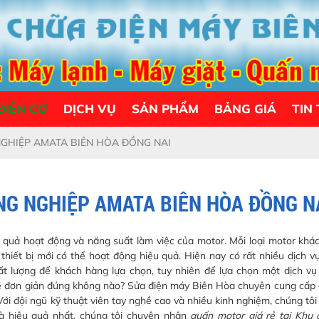
ĐIỆN CƠ
DỊCH VỤ
SẢN PHẨM
BẢNG GIÁ
TIN
GHIỆP AMATA BIÊN HÒA ĐỒNG NAI
NG NGHIỆP AMATA BIÊN HÒA ĐỒNG N
 quả hoạt động và năng suất làm việc của motor. Mỗi loại motor khác
thiết bị mới có thể hoạt động hiệu quả. Hiện nay có rất nhiều dịch 
hất lượng để khách hàng lựa chọn, tuy nhiên để lựa chọn một dịch v
ề đơn giản đúng không nào? Sửa điện máy Biên Hòa chuyên cung cấp 
ới đội ngũ kỹ thuật viên tay nghề cao và nhiều kinh nghiệm, chúng tô
à hiệu quả nhất. chúng tôi chuyên nhận
quấn motor giá rẻ tại Khu 