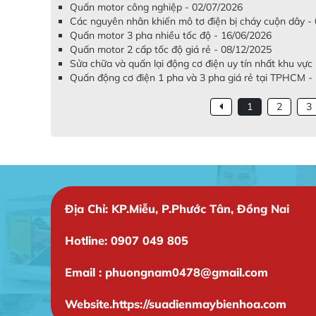
Quấn motor công nghiệp - 02/07/2026
Các nguyên nhân khiến mô tơ điện bị cháy cuộn dây -
Quấn motor 3 pha nhiều tốc độ - 16/06/2026
Quấn motor 2 cấp tốc độ giá rẻ - 08/12/2025
Sửa chữa và quấn lại động cơ điện uy tín nhất khu vự
Quấn động cơ điện 1 pha và 3 pha giá rẻ tại TPHCM -
1
2
3
Địa Chỉ: KP.Miễu, P.Phước Tân, Đồng Nai
Hotline: 0907 049 805
Email : phuongnam0478@gmail.com
Website.https://suadienmaybienhoa.com