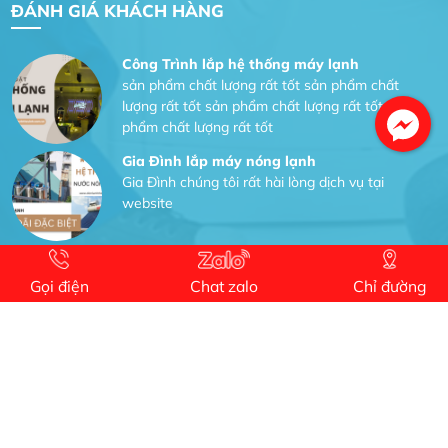
ĐÁNH GIÁ KHÁCH HÀNG
Công Trình lắp hệ thống máy lạnh
sản phẩm chất lượng rất tốt sản phẩm chất
lượng rất tốt sản phẩm chất lượng rất tốt sản
phẩm chất lượng rất tốt
Gia Đình lắp máy nóng lạnh
Gia Đình chúng tôi rất hài lòng dịch vụ tại
website
Anh An
Dự án nhà phố đẹp lên nhờ đội thợ điện từ dịch
Gọi điện
Chat zalo
Chỉ đường
vụ
Dịch vụ MoTor
Tôi hài lòng quấn motor đẹp và đúng ý