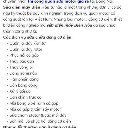
chuyên nhận
thi công quấn sửa motor giá rẻ
tại Đồng Nai,
Sửa điện máy Biên Hòa
tự hào là một trong những đơn vị có đội
ngũ kỹ thuật bề dày kinh nghiệm trong dịch vụ quấn motor có
công suất lớn tại Việt Nam. Những loại motor , động cơ điện, thiết
bị điện công nghiệp mà
sửa điện máy Biên Hòa
đã sửa chữa
thành công như là:
Các dịch vụ sửa chửa động cơ điện
- Quấn lại dây kích từ
- Quấn lại dây rotor
- Phục hồi cổ góp
- Thay bạc đạn
- Thay vòng bi
- Đóng sơmi nắp
- Hàn phiến đồng
- Cân bằng động
- Xử lý gối đỡ
- Căn chỉnh trục cơ
- Mài bóng & xẻ rãnh cổ góp
- Mài cổ góp & tẩm sấy motor
- Sửa chạm stator & các mối dây
- Sơn mới và phục hồi động cơ điện
Những lỗi thường gặp ở động cơ điện