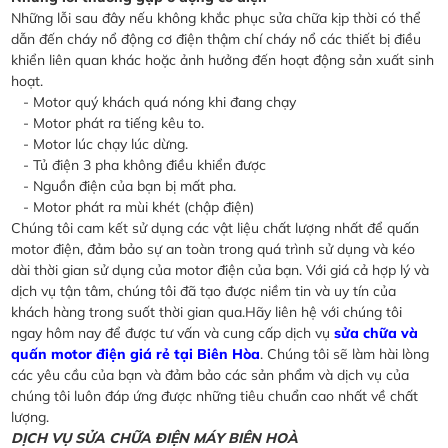
Những lỗi sau đây nếu không khắc phục sửa chữa kịp thời có thể
dẫn đến cháy nổ động cơ điện thậm chí cháy nổ các thiết bị điều
khiển liên quan khác hoặc ảnh hưởng đến hoạt động sản xuất sinh
hoạt.
- Motor quý khách quá nóng khi đang chạy
- Motor phát ra tiếng kêu to.
- Motor lúc chạy lúc dừng.
- Tủ điện 3 pha không điều khiển được
- Nguồn điện của bạn bị mất pha.
- Motor phát ra mùi khét (chập điện)
Chúng tôi cam kết sử dụng các vật liệu chất lượng nhất để quấn
motor điện, đảm bảo sự an toàn trong quá trình sử dụng và kéo
dài thời gian sử dụng của motor điện của bạn. Với giá cả hợp lý và
dịch vụ tận tâm, chúng tôi đã tạo được niềm tin và uy tín của
khách hàng trong suốt thời gian qua.Hãy liên hệ với chúng tôi
ngay hôm nay để được tư vấn và cung cấp dịch vụ
sửa chữa và
quấn motor điện giá rẻ tại Biên Hòa
. Chúng tôi sẽ làm hài lòng
các yêu cầu của bạn và đảm bảo các sản phẩm và dịch vụ của
chúng tôi luôn đáp ứng được những tiêu chuẩn cao nhất về chất
lượng.
DỊCH VỤ SỬA CHỮA ĐIỆN MÁY BIÊN HOÀ