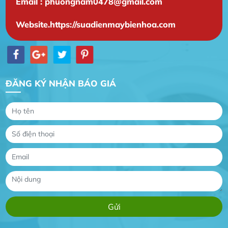
Email : phuongnam0478@gmail.com
Website.https://suadienmaybienhoa.com
ĐĂNG KÝ NHẬN BÁO GIÁ
Gia Đình lắp máy nóng lạnh
Gia Đình chúng tôi rất hài lòng dịch vụ tại
website
Anh An
Dự án nhà phố đẹp lên nhờ đội thợ điện từ dịch
vụ
Dịch vụ MoTor
Tôi hài lòng quấn motor đẹp và đúng ý