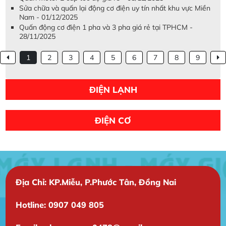
Sửa chữa và quấn lại động cơ điện uy tín nhất khu vực Miền
Nam - 01/12/2025
Quấn động cơ điện 1 pha và 3 pha giá rẻ tại TPHCM -
28/11/2025
1
2
3
4
5
6
7
8
9
ĐIỆN LẠNH
ĐIỆN CƠ
Địa Chỉ: KP.Miễu, P.Phước Tân, Đồng Nai
Hotline: 0907 049 805