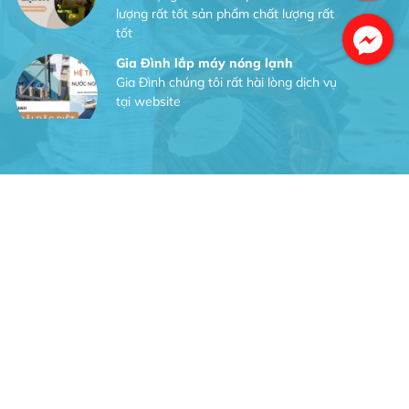
lượng rất tốt sản phẩm chất lượng rất
tốt
Gia Đình lắp máy nóng lạnh
Gia Đình chúng tôi rất hài lòng dịch vụ
tại website
Facebook
Anh An
Dự án nhà phố đẹp lên nhờ đội thợ
điện từ dịch vụ
Dịch vụ MoTor
Tôi hài lòng quấn motor đẹp và đúng ý
Công Trình lắp hệ thống máy lạnh
sản phẩm chất lượng rất tốt sản phẩm
chất lượng rất tốt sản phẩm chất
lượng rất tốt sản phẩm chất lượng rất
tốt