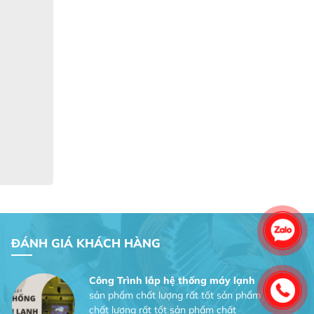
Gia Đình lắp máy nóng lạnh
Gia Đình chúng tôi rất hài lòng dịch vụ
tại website
Anh An
Dự án nhà phố đẹp lên nhờ đội thợ
điện từ dịch vụ
Dịch vụ MoTor
Tôi hài lòng quấn motor đẹp và đúng ý
ĐÁNH GIÁ KHÁCH HÀNG
Công Trình lắp hệ thống máy lạnh
sản phẩm chất lượng rất tốt sản phẩm
chất lượng rất tốt sản phẩm chất