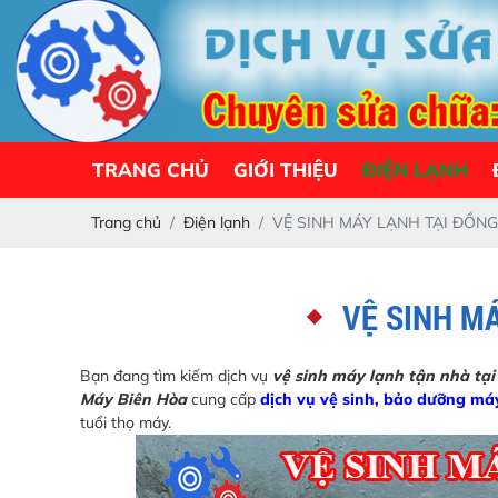
TRANG CHỦ
GIỚI THIỆU
ĐIỆN LẠNH
Trang chủ
Điện lạnh
VỆ SINH MÁY LẠNH TẠI ĐỒNG
VỆ SINH MÁ
Bạn đang tìm kiếm dịch vụ
vệ sinh máy lạnh tận nhà tạ
Máy Biên Hòa
cung cấp
dịch vụ vệ sinh, bảo dưỡng má
tuổi thọ máy.