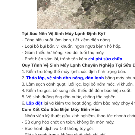
Tại Sao Nên Vệ Sinh Máy Lạnh Định Kỳ?
- Tăng hiệu suất làm lạnh, tiết kiệm điện năng.
- Loại bỏ bụi bẩn, vi khuẩn, ngăn ngừa bệnh hô hấp.
- Giảm thiểu hư hỏng, kéo dài tuổi thọ máy.
- Phát hiện sớm lỗi, tránh tốn kém
chi phí sửa chữa
.
Quy Trình Vệ Sinh Máy Lạnh Chuyên Nghiệp Tại Sửa 
1. Kiểm tra tổng thể máy lạnh, xác định tình trạng bẩn.
2.
Tháo lắp, vệ sinh dàn nóng, dàn lạnh
bằng máy phun 
3. Làm sạch cánh quạt, lưới lọc, loại bỏ nấm mốc, vi khuẩn.
4. Kiểm tra gas, bổ sung nếu thiếu để đảm bảo hiệu suất.
5. Vệ sinh đường ống dẫn nước, chống tắc nghẽn.
6.
Lắp đặt
lại và kiểm tra hoạt động, đảm bảo máy chạy êm
Cam Kết Của Sửa Điện Máy Biên Hòa
- Nhân viên kỹ thuật giàu kinh nghiệm, thao tác nhanh chó
- Sử dụng hóa chất an toàn, không ăn mòn máy.
- Bảo hành dịch vụ 1-3 tháng tùy gói.
- Giá cả cạnh tranh, không phát sinh chi phí.