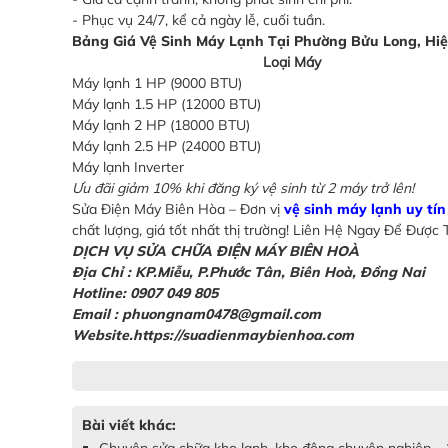
- Phục vụ 24/7, kể cả ngày lễ, cuối tuần.
Bảng Giá Vệ Sinh Máy Lạnh Tại Phường Bửu Long, Hi
Loại Máy
Máy lạnh 1 HP (9000 BTU)
Máy lạnh 1.5 HP (12000 BTU)
Máy lạnh 2 HP (18000 BTU)
Máy lạnh 2.5 HP (24000 BTU)
Máy lạnh Inverter
Ưu đãi giảm 10% khi đăng ký vệ sinh từ 2 máy trở lên!
Sửa Điện Máy Biên Hòa – Đơn vị
vệ sinh máy lạnh uy tí
chất lượng, giá tốt nhất thị trường! Liên Hệ Ngay Để Được 
DỊCH VỤ SỬA CHỮA ĐIỆN MÁY BIÊN HOÀ
Địa Chỉ :
KP.Miễu, P.Phước Tân, Biên Hoà, Đồng Nai
Hotline: 0907 049 805
Email : phuongnam0478@gmail.com
Website.https://suadienmaybienhoa.com
Bài viết khác:
Chuyên sửa chữa kho lạnh, kho đông chuyên nghiệp -