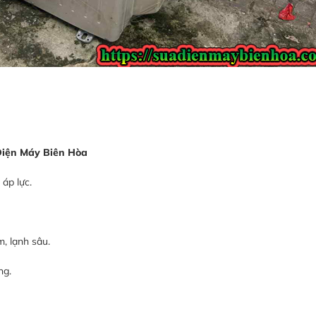
Điện Máy Biên Hòa
áp lực.
, lạnh sâu.
ng.