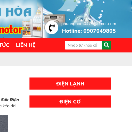
phuongnam0478@gmail.com
Hotline: 0907049805
 TỨC
LIÊN HỆ
ĐIỆN LẠNH
?
Sửa Điện
ĐIỆN CƠ
à kéo dài