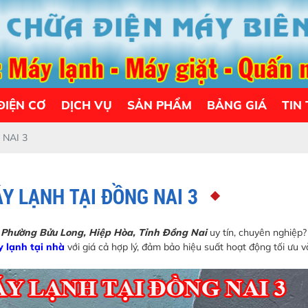
ĐIỆN CƠ
DỊCH VỤ
SẢN PHẨM
BẢNG GIÁ
TIN
 NAI 3
Y LẠNH TẠI ĐỒNG NAI 3
i Phường Bửu Long, Hiệp Hòa, Tỉnh Đồng Nai
uy tín, chuyên nghiệp
y lạnh tại nhà
với giá cả hợp lý, đảm bảo hiệu suất hoạt động tối ưu v