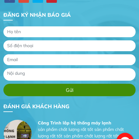
ĐĂNG KÝ NHẬN BÁO GIÁ
Gia Đình lắp máy nóng lạnh
Gia Đình chúng tôi rất hài lòng dịch vụ tại
website
Anh An
Dự án nhà phố đẹp lên nhờ đội thợ điện từ dịch
vụ
Dịch vụ MoTor
Tôi hài lòng quấn motor đẹp và đúng ý
ĐÁNH GIÁ KHÁCH HÀNG
Công Trình lắp hệ thống máy lạnh
sản phẩm chất lượng rất tốt sản phẩm chất
lượng rất tốt sản phẩm chất lượng rất tốt sản