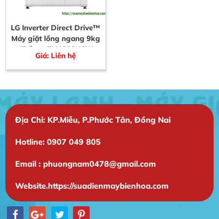
LG Inverter Direct Drive™
Máy giặt lồng ngang 9kg
(Trắng) FM1209N6W
Giá: Liên hệ
Địa Chỉ: KP.Miễu, P.Phước Tân, Đồng Nai
Hotline: 0907 049 805
Email : phuongnam0478@gmail.com
Website.https://suadienmaybienhoa.com