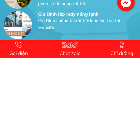
phẩm chất lượng rất tốt
Gia Đình lắp máy nóng lạnh
Gia Đình chúng tôi rất hài lòng dịch vụ tại
website
Anh An
Dự án nhà phố đẹp lên nhờ đội thợ điện từ dịch
Gọi điện
Chat zalo
Chỉ đường
vụ
Dịch vụ MoTor
Tôi hài lòng quấn motor đẹp và đúng ý
Công Trình lắp hệ thống máy lạnh
sản phẩm chất lượng rất tốt sản phẩm chất
lượng rất tốt sản phẩm chất lượng rất tốt sản
phẩm chất lượng rất tốt