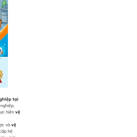
ghiệp tại
 nghiệp,
hực hiện
vệ
ược và
vệ
cấp hệ