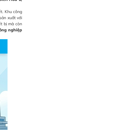
ết. Khu công
sản xuất với
ết bị mà còn
công nghiệp