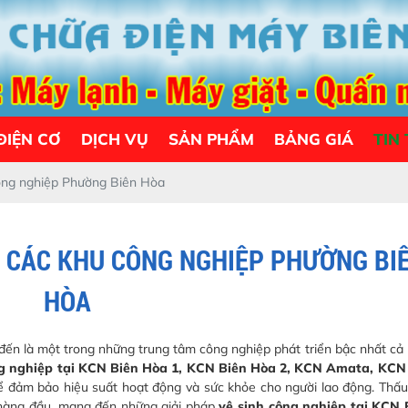
ĐIỆN CƠ
DỊCH VỤ
SẢN PHẨM
BẢNG GIÁ
TIN
công nghiệp Phường Biên Hòa
I CÁC KHU CÔNG NGHIỆP PHƯỜNG BI
HÒA
ến là một trong những trung tâm công nghiệp phát triển bậc nhất cả 
ng nghiệp tại KCN Biên Hòa 1, KCN Biên Hòa 2, KCN Amata, KCN
u để đảm bảo hiệu suất hoạt động và sức khỏe cho người lao động. Thấ
 hàng đầu, mang đến những giải pháp
vệ sinh công nghiệp tại KCN 