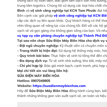
thống dịch vụ toàn diện, bao gồm làm sạch sàn nhà xưởng, v
trung tâm logistics. Chúng tôi sử dụng các loại hóa chất c
Bình
và
vệ sinh công nghiệp tại KCN Tam Phước
đạt hi
Bên cạnh các giải pháp
vệ sinh công nghiệp tại KCN Bi
cấp các dịch vụ liên quan khác. Quý khách hàng có thể t
nhìn tổng quan về năng lực của chúng tôi. Đối với các hộ gi
sạch sẽ và gọn gàng cho không gian sống của bạn. Và nếu 
vụ tạp vụ văn phòng chuyên nghiệp tại Thành Phố Đồ
Tại sao nên chọn Sửa Điện Máy Biên Hòa cho dịch vụ 
- Đội ngũ chuyên nghiệp:
Kỹ thuật viên có chuyên môn sâ
- Trang thiết bị hiện đại:
Sử dụng hệ thống máy móc, hóa 
- Quy trình bài bản:
Thực hiện vệ sinh từ tổng thể đến chi
- Đa dạng dịch vụ:
Từ vệ sinh nhà xưởng, kho bãi, máy mó
- Chi phí hợp lý:
Báo giá minh bạch, cạnh tranh, phù hợp 
Mọi chi tiết xin vui lòng liên hệ:
SỬA ĐIỆN MÁY BIÊN HÒA
Hotline: 0907049805
Website:
https://suadienmaybienhoa.com
Hãy để
Sửa Điện Máy Biên Hòa
đồng hành cùng bạn, bi
thành những không gian sản xuất sạch sẽ, an toàn và hiệu