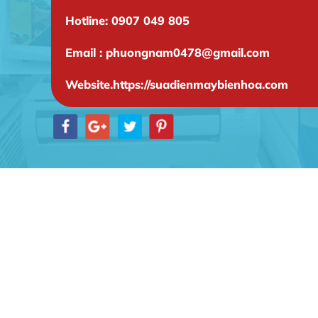
Hotline: 0907 049 805
Email : phuongnam0478@gmail.com
Website.https://suadienmaybienhoa.com