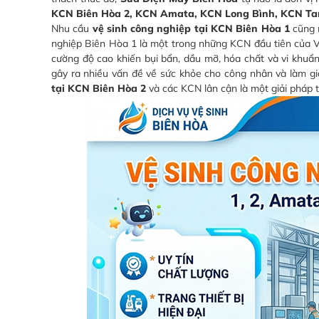
KCN Biên Hòa 2, KCN Amata, KCN Long Bình, KCN T
Nhu cầu
vệ sinh công nghiệp tại KCN Biên Hòa 1
cũng n
nghiệp Biên Hòa 1 là một trong những KCN đầu tiên của V
cường độ cao khiến bụi bẩn, dầu mỡ, hóa chất và vi khuẩn
gây ra nhiều vấn đề về sức khỏe cho công nhân và làm giả
tại KCN Biên Hòa 2
và các KCN lân cận là một giải pháp t