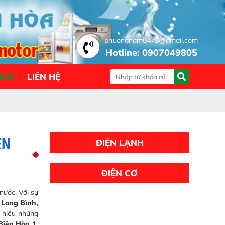
phuongnam0478@gmail.com
Hotline: 0907049805
 TỨC
LIÊN HỆ
ÊN
ĐIỆN LẠNH
ĐIỆN CƠ
nước. Với sự
 Long Bình,
u hiểu những
Biên Hòa 1,