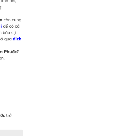
 kho bãi,
g
òa
còn cung
i
để có cái
 bảo sự
 bỏ qua
dịch
am Phước?
àn.
ước
trở