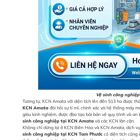
Vệ sinh công nghiệp
Tương tự, KCN Amata với diện tích lên đến 513 ha được th
KCN Amata
đòi hỏi sự tỉ mỉ, chính xác và hệ thống máy m
giàu kinh nghiệm, được đào tạo bài bản về quy trình và an
sinh công nghiệp tại KCN Amata
và các KCN lân cận.
Không chỉ dừng lại ở KCN Biên Hòa và KCN Amata, dịch v
sinh công nghiệp tại KCN Tam Phước
có diện tích cũng 