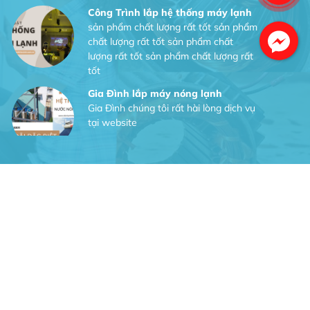
Công Trình lắp hệ thống máy lạnh
sản phẩm chất lượng rất tốt sản phẩm
chất lượng rất tốt sản phẩm chất
lượng rất tốt sản phẩm chất lượng rất
tốt
Gia Đình lắp máy nóng lạnh
Gia Đình chúng tôi rất hài lòng dịch vụ
tại website
Anh An
Dự án nhà phố đẹp lên nhờ đội thợ
điện từ dịch vụ
Dịch vụ MoTor
Tôi hài lòng quấn motor đẹp và đúng ý
Công Trình lắp hệ thống máy lạnh
sản phẩm chất lượng rất tốt sản phẩm