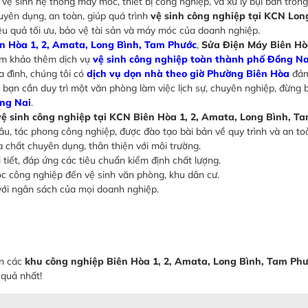
ệ sinh hệ thống máy móc, thiết bị công nghiệp, và xử lý bụi bẩn trong
huyên dụng, an toàn, giúp quá trình
vệ sinh công nghiệp tại KCN Lon
ệu quả tối ưu, bảo vệ tài sản và máy móc của doanh nghiệp.
ên Hòa 1, 2, Amata, Long Bình, Tam Phước
,
Sửa Điện Máy Biên H
ham khảo thêm dịch vụ
vệ sinh công nghiệp toàn thành phố Đồng Na
a đình, chúng tôi có
dịch vụ dọn nhà theo giờ Phường Biên Hòa
đảm
bạn cần duy trì một văn phòng làm việc lịch sự, chuyên nghiệp, đừng
ng Nai
.
vệ sinh công nghiệp tại KCN Biên Hòa 1, 2, Amata, Long Bình, T
u, tác phong công nghiệp, được đào tạo bài bản về quy trình và an to
chất chuyên dụng, thân thiện với môi trường.
 tiết, đáp ứng các tiêu chuẩn kiểm định chất lượng.
c công nghiệp đến vệ sinh văn phòng, khu dân cư.
với ngân sách của mọi doanh nghiệp.
ến các
khu công nghiệp Biên Hòa 1, 2, Amata, Long Bình, Tam Ph
 quả nhất!