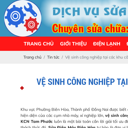
TRANG CHỦ
GIỚI THIỆU
ĐIỆN LẠNH
Trang chủ
Tin tức
Vệ sinh công nghiệp tại các khu 
VỆ SINH CÔNG NGHIỆP TẠ
Khu vực Phường Biên Hòa, Thành phố Đồng Nai được biết đ
hiện diện của các cụm nhà máy, xí nghiệp lớn,
vệ sinh cô
KCN Tam Phước
luôn là một bài toán cần lời giải tối ư
thách thức đó,
Sửa Điện Máy Biên Hòa
tự hào là đơn vị