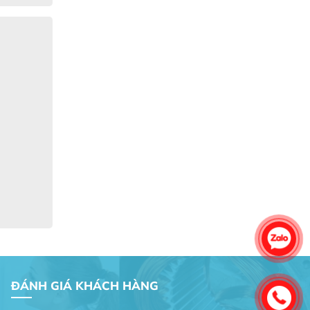
Gia Đình lắp máy nóng lạnh
Gia Đình chúng tôi rất hài lòng dịch vụ
tại website
Anh An
Dự án nhà phố đẹp lên nhờ đội thợ
điện từ dịch vụ
Dịch vụ MoTor
Tôi hài lòng quấn motor đẹp và đúng ý
ĐÁNH GIÁ KHÁCH HÀNG