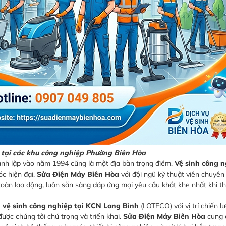
 tại các khu công nghiệp Phường Biên Hòa
ành lập vào năm 1994 cũng là một địa bàn trọng điểm.
Vệ sinh công n
óc hiện đại.
Sửa Điện Máy Biên Hòa
với đội ngũ kỹ thuật viên chuyên
 toàn lao động, luôn sẵn sàng đáp ứng mọi yêu cầu khắt khe nhất khi t
ụ
vệ sinh công nghiệp tại KCN Long Bình
(LOTECO) với vị trí chiến l
được chúng tôi chú trọng và triển khai.
Sửa Điện Máy Biên Hòa
cung 