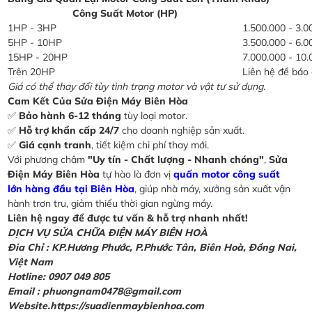
Công Suất Motor (HP)
1HP - 3HP
1.500.000 - 3.0
5HP - 10HP
3.500.000 - 6.0
15HP - 20HP
7.000.000 - 10.
Trên 20HP
Liên hệ để báo 
Giá có thể thay đổi tùy tình trạng motor và vật tư sử dụng.
Cam Kết Của Sửa Điện Máy Biên Hòa
✅
Bảo hành 6-12 tháng
tùy loại motor.
✅
Hỗ trợ khẩn cấp 24/7
cho doanh nghiệp sản xuất.
✅
Giá cạnh tranh
, tiết kiệm chi phí thay mới.
Với phương châm
"Uy tín - Chất lượng - Nhanh chóng"
,
Sửa
Điện Máy Biên Hòa
tự hào là đơn vị
quấn motor công suất
lớn hàng đầu tại Biên Hòa
, giúp nhà máy, xưởng sản xuất vận
hành trơn tru, giảm thiểu thời gian ngừng máy.
Liên hệ ngay để được tư vấn & hỗ trợ nhanh nhất!
DỊCH VỤ SỬA CHỮA ĐIỆN MÁY BIÊN HOÀ
Đia Chỉ : KP.Hương Phước, P.Phước Tân, Biên Hoà, Đồng Nai,
Việt Nam
Hotline: 0907 049 805
Email : phuongnam0478@gmail.com
Website.https://suadienmaybienhoa.com