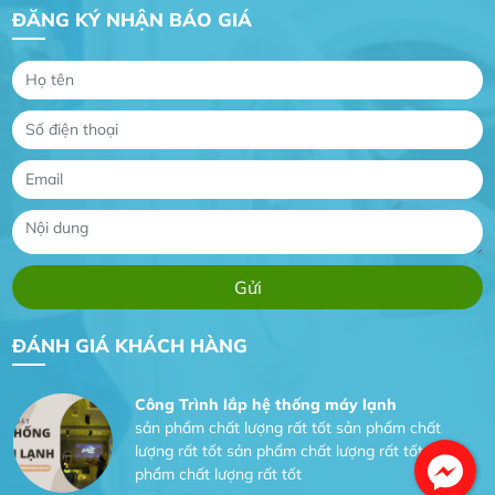
ĐĂNG KÝ NHẬN BÁO GIÁ
Gia Đình lắp máy nóng lạnh
Gia Đình chúng tôi rất hài lòng dịch vụ tại
website
Anh An
Dự án nhà phố đẹp lên nhờ đội thợ điện từ dịch
vụ
Dịch vụ MoTor
Tôi hài lòng quấn motor đẹp và đúng ý
ĐÁNH GIÁ KHÁCH HÀNG
Công Trình lắp hệ thống máy lạnh
sản phẩm chất lượng rất tốt sản phẩm chất
lượng rất tốt sản phẩm chất lượng rất tốt sản
phẩm chất lượng rất tốt