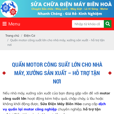
Menu
Trang chủ
Điện Cơ
Quấn motor công suất lớn cho nhà máy, xưởng sản xuất – hỗ trợ tận
nơi
QUẤN MOTOR CÔNG SUẤT LỚN CHO NHÀ
MÁY, XƯỞNG SẢN XUẤT – HỖ TRỢ TẬN
NƠI
Nếu nhà máy, xưởng sản xuất của bạn đang gặp vấn đề với
motor
công suất lớn
hoạt động kém hiệu quả, chập cháy, ù lâu hoặc
không khởi động được,
Sửa Điện Máy Biên Hòa
cung cấp
dịch
vụ quấn lại motor công nghiệp
chuyên nghiệp,
hỗ trợ tận