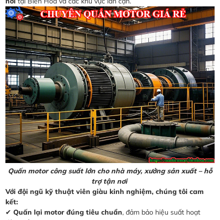
nơi
tại Biên Hòa và các khu vực lân cận.
Quấn motor công suất lớn cho nhà máy, xưởng sản xuất – hỗ
trợ tận nơi
Với đội ngũ kỹ thuật viên giàu kinh nghiệm, chúng tôi cam
kết:
✔
Quấn lại motor đúng tiêu chuẩn
, đảm bảo hiệu suất hoạt