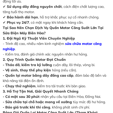
động tối ưu.
✔
Sử dụng dây đồng nguyên chất
, cách điện chất lượng cao,
tăng tuổi thọ motor.
✔
Bảo hành dài hạn
, hỗ trợ khắc phục sự cố nhanh chóng.
✔
Phục vụ 24/7
, có mặt ngay khi khách hàng cần.
Tại Sao Nên Chọn Dịch Vụ Quấn Motor Công Suất Lớn Tại
Sửa Điện Máy Biên Hòa?
1. Đội Ngũ Kỹ Thuật Viên Chuyên Nghiệp
- Trình độ cao, nhiều năm kinh nghiệm
sửa chữa motor công
nghiệp
.
- Kiểm tra, đánh giá chính xác nguyên nhân hư hỏng.
2. Quy Trình Quấn Motor Đạt Chuẩn
- Tháo dỡ, kiểm tra kỹ lưỡng
cuộn dây, lõi thép, vòng bi.
- Vệ sinh, thay thế phụ kiện
hỏng (nếu cần).
- Quấn lại motor bằng dây đồng cao cấp
, đảm bảo độ bền và
khả năng tải điện ổn định.
- Chạy thử nghiệm
, kiểm tra tải trước khi bàn giao.
3. Hỗ Trợ Tận Nơi, Giải Quyết Nhanh Chóng
- Có mặt sau 30 phút
nhận yêu cầu tại Biên Hòa, Đồng Nai.
- Sửa chữa tại chỗ hoặc mang về xưởng
tùy mức độ hư hỏng.
- Báo giá trước khi thi công
, không phát sinh chi phí.
Bảng Giá Quấn Lại Motor Công Suất Lớn (Tham Khảo)