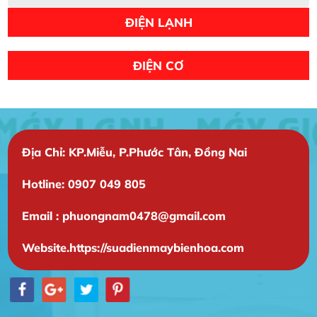
ĐIỆN LẠNH
ĐIỆN CƠ
Địa Chỉ: KP.Miễu, P.Phước Tân, Đồng Nai
Hotline: 0907 049 805
Email : phuongnam0478@gmail.com
Website.https://suadienmaybienhoa.com