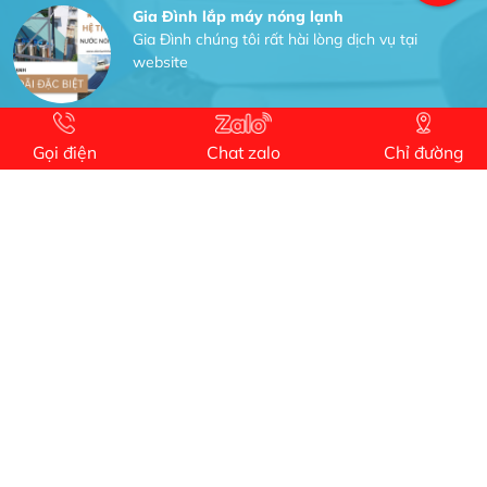
Gia Đình lắp máy nóng lạnh
Gia Đình chúng tôi rất hài lòng dịch vụ tại
website
Anh An
Dự án nhà phố đẹp lên nhờ đội thợ điện từ dịch
Gọi điện
Chat zalo
Chỉ đường
vụ
Dịch vụ MoTor
Tôi hài lòng quấn motor đẹp và đúng ý
Công Trình lắp hệ thống máy lạnh
sản phẩm chất lượng rất tốt sản phẩm chất
lượng rất tốt sản phẩm chất lượng rất tốt sản
phẩm chất lượng rất tốt