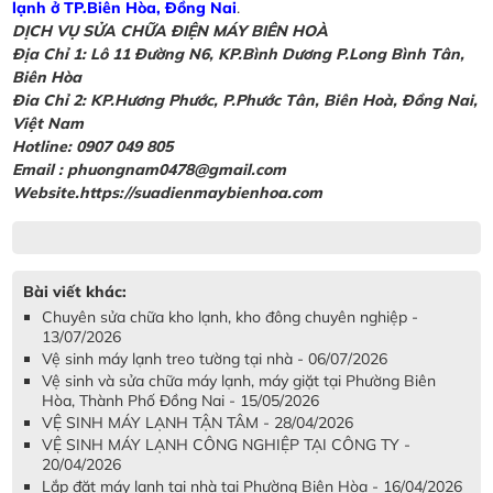
lạnh ở TP.Biên Hòa, Đồng Nai
.
DỊCH VỤ SỬA CHỮA ĐIỆN MÁY BIÊN HOÀ
Địa Chỉ 1: Lô 11 Đường N6, KP.Bình Dương P.Long Bình Tân,
Biên Hòa
Đia Chỉ 2: KP.Hương Phước, P.Phước Tân, Biên Hoà, Đồng Nai,
Việt Nam
Hotline: 0907 049 805
Email : phuongnam0478@gmail.com
Website.https://suadienmaybienhoa.com
Bài viết khác:
Chuyên sửa chữa kho lạnh, kho đông chuyên nghiệp -
13/07/2026
Vệ sinh máy lạnh treo tường tại nhà - 06/07/2026
Vệ sinh và sửa chữa máy lạnh, máy giặt tại Phường Biên
Hòa, Thành Phố Đồng Nai - 15/05/2026
VỆ SINH MÁY LẠNH TẬN TÂM - 28/04/2026
VỆ SINH MÁY LẠNH CÔNG NGHIỆP TẠI CÔNG TY -
20/04/2026
Lắp đặt máy lạnh tại nhà tại Phường Biên Hòa - 16/04/2026