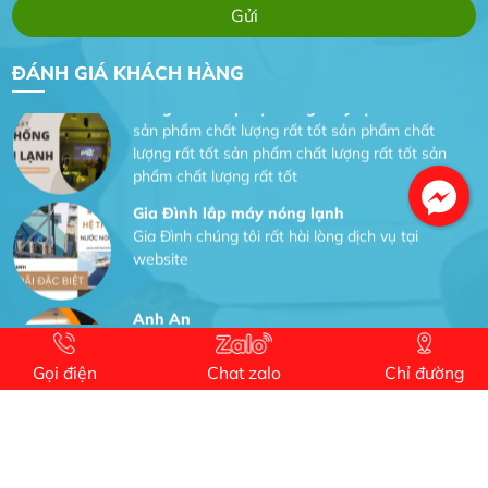
Công Trình lắp hệ thống máy lạnh
sản phẩm chất lượng rất tốt sản phẩm chất
ĐÁNH GIÁ KHÁCH HÀNG
lượng rất tốt sản phẩm chất lượng rất tốt sản
phẩm chất lượng rất tốt
Gia Đình lắp máy nóng lạnh
Gia Đình chúng tôi rất hài lòng dịch vụ tại
website
Anh An
Dự án nhà phố đẹp lên nhờ đội thợ điện từ dịch
vụ
Dịch vụ MoTor
Gọi điện
Chat zalo
Chỉ đường
Tôi hài lòng quấn motor đẹp và đúng ý
Công Trình lắp hệ thống máy lạnh