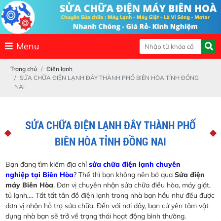
Menu
Trang chủ
Điện lạnh
SỬA CHỮA ĐIỆN LẠNH ĐÂY THÀNH PHỐ BIÊN HÒA TỈNH ĐỒNG
NAI
SỬA CHỮA ĐIỆN LẠNH ĐÂY THÀNH PHỐ
BIÊN HÒA TỈNH ĐỒNG NAI
Bạn đang tìm kiếm địa chỉ
sửa chữa điện lạnh chuyên
nghiệp tại Biên Hòa
? Thế thì bạn không nên bỏ qua
Sửa điện
máy Biên Hòa
. Đơn vị chuyên nhận sửa chữa điều hòa, máy giặt,
tủ lạnh,… Tất tất tần đồ điện lạnh trong nhà bạn hầu như đều được
đơn vị nhận hỗ trợ sửa chữa. Đến với nơi đây, bạn cứ yên tâm vật
dụng nhà bạn sẽ trở về trạng thái hoạt động bình thường.