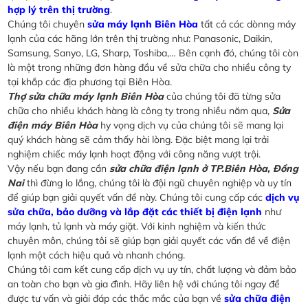
hợp lý trên thị trường
.
Chúng tôi chuyên
sửa máy lạnh Biên Hòa
tất cả các dònng máy
lạnh của các hãng lớn trên thị trường như: Panasonic, Daikin,
Samsung, Sanyo, LG, Sharp, Toshiba,… Bên cạnh đó, chúng tôi còn
là một trong những đơn hàng đầu về sửa chữa cho nhiều công ty
tại khắp các địa phương tại Biên Hòa.
Thợ sửa chữa máy lạnh Biên Hòa
của chúng tôi đã từng sửa
chữa cho nhiều khách hàng là công ty trong nhiều năm qua,
Sửa
điện máy Biên Hòa
hy vọng dịch vụ của chúng tôi sẽ mang lại
quý khách hàng sẽ cảm thấy hài lòng. Đặc biệt mang lại trải
nghiệm chiếc máy lạnh hoạt động với công năng vượt trội.
Vậy nếu bạn đang cần
sửa chữa điện lạnh ở TP.Biên Hòa, Đồng
Nai
thì đừng lo lắng, chúng tôi là đội ngũ chuyên nghiệp và uy tín
để giúp bạn giải quyết vấn đề này. Chúng tôi cung cấp các
dịch vụ
sửa chữa, bảo dưỡng và lắp đặt các thiết bị điện lạnh
như
máy lạnh, tủ lạnh và máy giặt. Với kinh nghiệm và kiến thức
chuyên môn, chúng tôi sẽ giúp bạn giải quyết các vấn đề về điện
lạnh một cách hiệu quả và nhanh chóng.
Chúng tôi cam kết cung cấp dịch vụ uy tín, chất lượng và đảm bảo
an toàn cho bạn và gia đình. Hãy liên hệ với chúng tôi ngay để
được tư vấn và giải đáp các thắc mắc của bạn về
sửa chữa điện