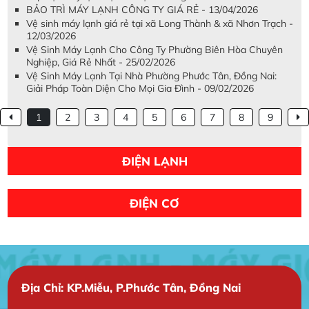
BẢO TRÌ MÁY LẠNH CÔNG TY GIÁ RẺ - 13/04/2026
Vệ sinh máy lạnh giá rẻ tại xã Long Thành & xã Nhơn Trạch -
12/03/2026
Vệ Sinh Máy Lạnh Cho Công Ty Phường Biên Hòa Chuyên
Nghiệp, Giá Rẻ Nhất - 25/02/2026
Vệ Sinh Máy Lạnh Tại Nhà Phường Phước Tân, Đồng Nai:
Giải Pháp Toàn Diện Cho Mọi Gia Đình - 09/02/2026
1
2
3
4
5
6
7
8
9
ĐIỆN LẠNH
ĐIỆN CƠ
Địa Chỉ: KP.Miễu, P.Phước Tân, Đồng Nai