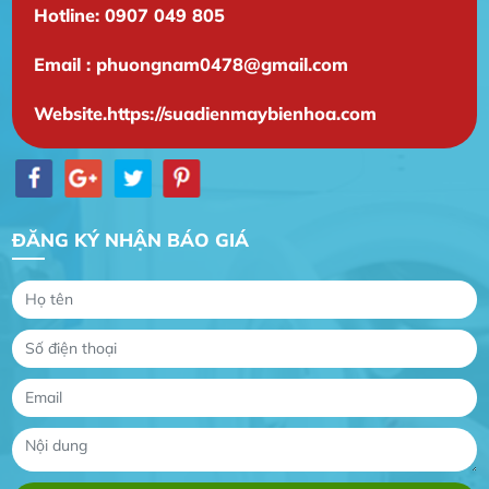
Hotline: 0907 049 805
Email : phuongnam0478@gmail.com
Website.https://suadienmaybienhoa.com
Gia Đình lắp máy nóng lạnh
ĐĂNG KÝ NHẬN BÁO GIÁ
Gia Đình chúng tôi rất hài lòng dịch vụ tại
website
Anh An
Dự án nhà phố đẹp lên nhờ đội thợ điện từ dịch
vụ
Dịch vụ MoTor
Tôi hài lòng quấn motor đẹp và đúng ý