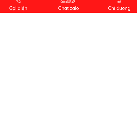
Dự án nhà phố đẹp lên nhờ đội thợ điện từ dịch
Gọi điện
Chat zalo
Chỉ đường
vụ
Dịch vụ MoTor
Tôi hài lòng quấn motor đẹp và đúng ý
Công Trình lắp hệ thống máy lạnh
sản phẩm chất lượng rất tốt sản phẩm chất
lượng rất tốt sản phẩm chất lượng rất tốt sản
phẩm chất lượng rất tốt