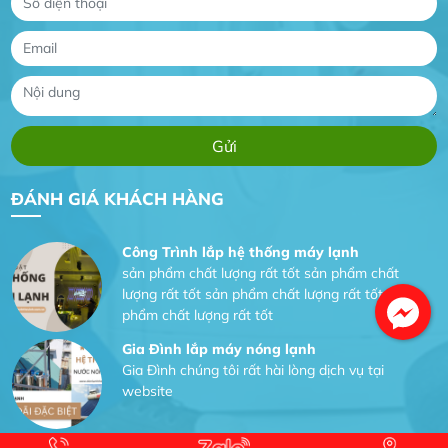
website
Anh An
Dự án nhà phố đẹp lên nhờ đội thợ điện từ dịch
vụ
Dịch vụ MoTor
Tôi hài lòng quấn motor đẹp và đúng ý
ĐÁNH GIÁ KHÁCH HÀNG
Công Trình lắp hệ thống máy lạnh
sản phẩm chất lượng rất tốt sản phẩm chất
lượng rất tốt sản phẩm chất lượng rất tốt sản
phẩm chất lượng rất tốt
Gia Đình lắp máy nóng lạnh
Gia Đình chúng tôi rất hài lòng dịch vụ tại
website
Anh An