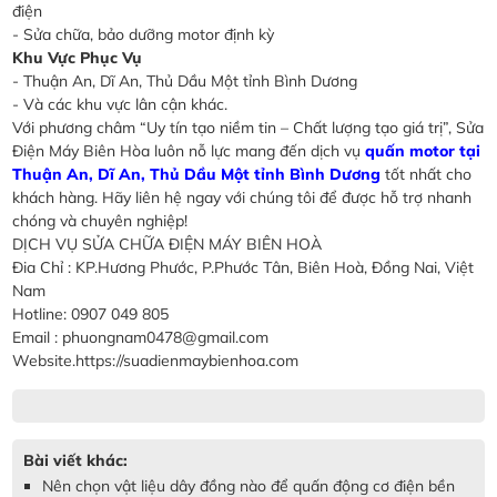
điện
- Sửa chữa, bảo dưỡng motor định kỳ
Khu Vực Phục Vụ
- Thuận An, Dĩ An, Thủ Dầu Một tỉnh Bình Dương
- Và các khu vực lân cận khác.
Với phương châm “Uy tín tạo niềm tin – Chất lượng tạo giá trị”, Sửa
Điện Máy Biên Hòa luôn nỗ lực mang đến dịch vụ
quấn motor tại
Thuận An, Dĩ An, Thủ Dầu Một tỉnh Bình Dương
tốt nhất cho
khách hàng. Hãy liên hệ ngay với chúng tôi để được hỗ trợ nhanh
chóng và chuyên nghiệp!
DỊCH VỤ SỬA CHỮA ĐIỆN MÁY BIÊN HOÀ
Đia Chỉ : KP.Hương Phước, P.Phước Tân, Biên Hoà, Đồng Nai, Việt
Nam
Hotline: 0907 049 805
Email : phuongnam0478@gmail.com
Website.https://suadienmaybienhoa.com
Bài viết khác:
Nên chọn vật liệu dây đồng nào để quấn động cơ điện bền