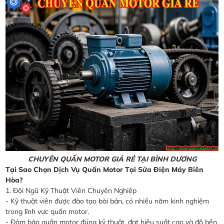
CHUYÊN QUẤN MOTOR GIÁ RẺ TẠI BÌNH DƯƠNG
Tại Sao Chọn Dịch Vụ Quấn Motor Tại Sửa Điện Máy Biên
Hòa?
1. Đội Ngũ Kỹ Thuật Viên Chuyên Nghiệp
- Kỹ thuật viên được đào tạo bài bản, có nhiều năm kinh nghiệm
trong lĩnh vực quấn motor.
- Đảm bảo quấn motor đúng kỹ thuật, đạt hiệu suất cao và độ bền