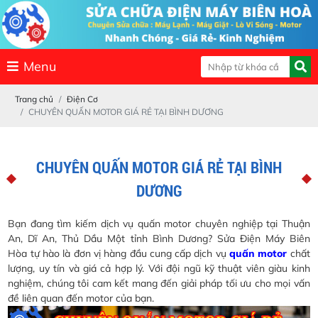
Menu
Trang chủ
Điện Cơ
CHUYÊN QUẤN MOTOR GIÁ RẺ TẠI BÌNH DƯƠNG
CHUYÊN QUẤN MOTOR GIÁ RẺ TẠI BÌNH
DƯƠNG
Bạn đang tìm kiếm dịch vụ quấn motor chuyên nghiệp tại Thuận
An, Dĩ An, Thủ Dầu Một tỉnh Bình Dương? Sửa Điện Máy Biên
Hòa tự hào là đơn vị hàng đầu cung cấp dịch vụ
quấn motor
chất
lượng, uy tín và giá cả hợp lý. Với đội ngũ kỹ thuật viên giàu kinh
nghiệm, chúng tôi cam kết mang đến giải pháp tối ưu cho mọi vấn
đề liên quan đến motor của bạn.