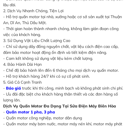
lâu dài.
2. Dịch Vụ Nhanh Chóng, Tiện Lợi
- Hỗ trợ quấn motor tại nhà, xưởng hoặc cơ sở sản xuất tại Thuận
An, Dĩ An, Thủ Dầu Một.
- Thời gian hoàn thành nhanh chóng, không làm gián đoạn công
việc của khách hàng.
3. Sử Dụng Vật Liệu Chất Lượng Cao
- Chỉ sử dụng dây đồng nguyên chất, vật liệu cách điện cao cấp,
đảm bảo motor hoạt động ổn định và tiết kiệm điện năng.
- Cam kết không sử dụng vật liệu kém chất lượng.
4. Bảo Hành Dài Hạn
- Chế độ bảo hành lên đến 6 tháng cho mọi dịch vụ quấn motor.
- Hỗ trợ khách hàng 24/7 khi có sự cố phát sinh.
5. Giá Cả Cạnh Tranh
-
Báo giá
trước khi thi công, minh bạch và không phát sinh chi phí.
- Ưu đãi đặc biệt cho khách hàng thân thiết và các đơn hàng số
lượng lớn.
Dịch Vụ Quấn Motor Đa Dạng Tại Sửa Điện Máy Biên Hòa
-
Quấn motor 1 pha, 3 pha
- Quấn motor công nghiệp, motor dân dụng
- Quấn motor máy bơm nước, motor máy nén khí, motor máy phát