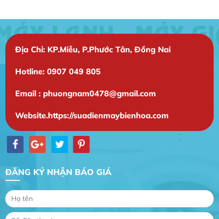
Địa Chỉ: KP.Miễu, P.Phước Tân, Đồng Nai
Hotline: 0907 049 805
Email : phuongnam0478@gmail.com
Website.https://suadienmaybienhoa.com
ĐĂNG KÝ NHẬN BÁO GIÁ
Gia Đình lắp máy nóng lạnh
Gia Đình chúng tôi rất hài lòng dịch vụ tại