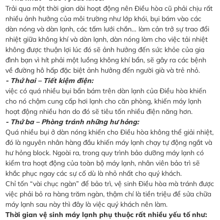
Trải qua một thời gian dài hoạt động nên Điều hòa cũ phải chịu rất
nhiều ảnh hưởng của môi trường như lớp khói, bụi bám vào các
dàn nóng và dàn lạnh, các tấm lưới chắn… làm cản trở sự trao đổi
nhiệt giữa không khí và dàn lạnh, dàn nóng làm cho việc tải nhiệt
không được thuận lợi lúc đó sẽ ảnh hưởng đến sức khỏe của gia
đình bạn vì hít phải một luồng không khí bẩn, sẽ gây ra các bệnh
về đường hô hấp đặc biệt ảnh hưởng đến người già và trẻ nhỏ.
- Thứ hai – Tiết kiệm điện:
việc có quá nhiều bụi bẩn bám trên dàn lạnh của Điều hòa khiến
cho nó chậm cung cấp hơi lạnh cho căn phòng, khiến máy lạnh
hoạt động nhiều hơn do đó sẽ tiêu tốn nhiều điện năng hơn.
- Thứ ba – Phòng tránh những hư hỏng:
Quá nhiều bụi ở dàn nóng khiến cho Điều hòa không thể giải nhiệt,
đó là nguyên nhân hàng đầu khiến máy lạnh chạy tự động ngắt và
hư hỏng block. Ngoài ra, trong quy trình bảo dưỡng máy lạnh có
kiểm tra hoạt động của toàn bộ máy lạnh, nhân viên bảo trì sẽ
khắc phục ngay các sự cố dù là nhỏ nhất cho quý khách.
Chỉ tốn “vài chục ngàn” để bảo trì, vệ sinh Điều hòa mà tránh được
việc phải bỏ ra hàng trăm ngàn, thậm chí là tiền triệu để sửa chữa
máy lạnh sau này thì đây là việc quý khách nên làm.
Thời gian vệ sinh máy lạnh phụ thuộc rất nhiều yếu tố như: