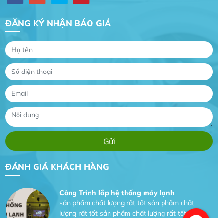
ĐĂNG KÝ NHẬN BÁO GIÁ
Gia Đình lắp máy nóng lạnh
Gia Đình chúng tôi rất hài lòng dịch vụ tại
website
Anh An
Dự án nhà phố đẹp lên nhờ đội thợ điện từ dịch
vụ
Dịch vụ MoTor
Tôi hài lòng quấn motor đẹp và đúng ý
ĐÁNH GIÁ KHÁCH HÀNG
Công Trình lắp hệ thống máy lạnh
sản phẩm chất lượng rất tốt sản phẩm chất
lượng rất tốt sản phẩm chất lượng rất tốt sản