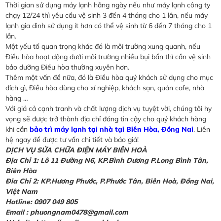
Thời gian sử dụng máy lạnh hằng ngày nếu như máy lạnh công ty
chạy 12/24 thì yêu cầu vệ sinh 3 đến 4 tháng cho 1 lần, nếu máy
lạnh gia đình sử dụng ít hơn có thể vệ sinh từ 6 đến 7 tháng cho 1
lần.
Một yếu tố quan trọng khác đó là môi trường xung quanh, nếu
Điều hòa hoạt động dưới môi trường nhiều bụi bẩn thì cần vệ sinh
bảo dưỡng Điều hòa thường xuyên hơn.
Thêm một vấn đề nữa, đó là Điều hòa quý khách sử dụng cho mục
đích gì, Điều hòa dùng cho xí nghiệp, khách sạn, quán cafe, nhà
hàng …
Với giá cả cạnh tranh và chất lượng dịch vụ tuyệt vời, chúng tôi hy
vọng sẽ được trở thành địa chỉ đáng tin cậy cho quý khách hàng
khi cần
bảo trì máy lạnh tại nhà tại Biên Hòa, Đồng Nai
. Liên
hệ ngay để được tư vấn chi tiết và báo giá!
DỊCH VỤ SỬA CHỮA ĐIỆN MÁY BIÊN HOÀ
Địa Chỉ 1: Lô 11 Đường N6, KP.Bình Dương P.Long Bình Tân,
Biên Hòa
Đia Chỉ 2: KP.Hương Phước, P.Phước Tân, Biên Hoà, Đồng Nai,
Việt Nam
Hotline: 0907 049 805
Email : phuongnam0478@gmail.com