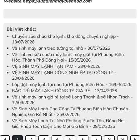
Website.https://suadienmaybienhoa.com
Bài viết khác:
Chuyên sửa chữa kho lạnh, kho đông chuyên nghiệp -
13/07/2026
Vệ sinh máy lạnh treo tường tại nhà - 06/07/2026
Vệ sinh và sửa chữa máy lạnh, máy giặt tại Phường Biên
Hòa, Thành Phố Đồng Nai - 15/05/2026
VỆ SINH MÁY LẠNH TẬN TÂM - 28/04/2026
VỆ SINH MÁY LẠNH CÔNG NGHIỆP TẠI CÔNG TY -
20/04/2026
Lắp đặt máy lạnh tại nhà tại Phường Biên Hòa - 16/04/2026
BẢO TRÌ MÁY LẠNH CÔNG TY GIÁ RẺ - 13/04/2026
Vệ sinh máy lạnh giá rẻ tại xã Long Thành & xã Nhơn Trạch -
12/03/2026
Vệ Sinh Máy Lạnh Cho Công Ty Phường Biên Hòa Chuyên
Nghiệp, Giá Rẻ Nhất - 25/02/2026
Vệ Sinh Máy Lạnh Tại Nhà Phường Phước Tân, Đồng Nai:
Giải Pháp Toàn Diện Cho Mọi Gia Đình - 09/02/2026
1
2
3
4
5
6
7
8
9