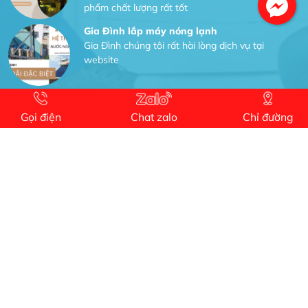
phẩm chất lượng rất tốt
Gia Đình lắp máy nóng lạnh
Gia Đình chúng tôi rất hài lòng dịch vụ tại
website
Anh An
Dự án nhà phố đẹp lên nhờ đội thợ điện từ dịch
Gọi điện
Chat zalo
Chỉ đường
vụ
Dịch vụ MoTor
Tôi hài lòng quấn motor đẹp và đúng ý
Công Trình lắp hệ thống máy lạnh
sản phẩm chất lượng rất tốt sản phẩm chất
lượng rất tốt sản phẩm chất lượng rất tốt sản
phẩm chất lượng rất tốt