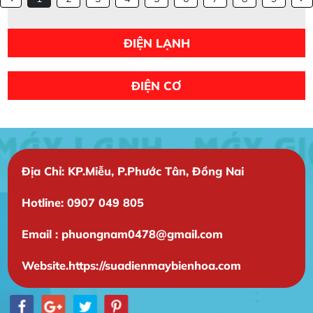
ĐIỆN LẠNH
ĐIỆN CƠ
Địa Chỉ: KP.Miễu, P.Phước Tân, Đồng Nai
Hotline: 0907 049 805
Email : phuongnam0478@gmail.com
Website.https://suadienmaybienhoa.com