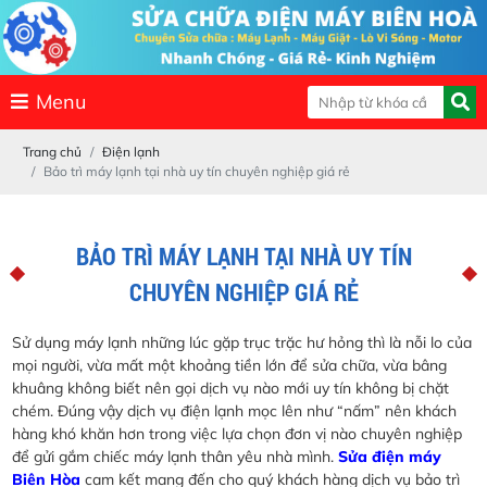
Menu
Trang chủ
Điện lạnh
Bảo trì máy lạnh tại nhà uy tín chuyên nghiệp giá rẻ
BẢO TRÌ MÁY LẠNH TẠI NHÀ UY TÍN
CHUYÊN NGHIỆP GIÁ RẺ
Sử dụng máy lạnh những lúc gặp trục trặc hư hỏng thì là nỗi lo của
mọi người, vừa mất một khoảng tiền lớn để sửa chữa, vừa bâng
khuâng không biết nên gọi dịch vụ nào mới uy tín không bị chặt
chém. Đúng vậy dịch vụ điện lạnh mọc lên như “nấm” nên khách
hàng khó khăn hơn trong việc lựa chọn đơn vị nào chuyên nghiệp
để gửi gắm chiếc máy lạnh thân yêu nhà mình.
Sửa điện máy
Biên Hòa
cam kết mang đến cho quý khách hàng dịch vụ bảo trì