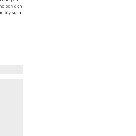
cho bạn dịch
òn tẩy sạch
Gia Đình lắp máy nóng lạnh
Gia Đình chúng tôi rất hài lòng dịch vụ