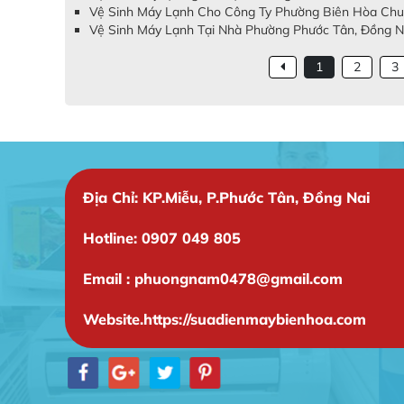
Vệ Sinh Máy Lạnh Cho Công Ty Phường Biên Hòa Chuy
Vệ Sinh Máy Lạnh Tại Nhà Phường Phước Tân, Đồng Nai
1
2
3
Địa Chỉ: KP.Miễu, P.Phước Tân, Đồng Nai
Hotline: 0907 049 805
Email : phuongnam0478@gmail.com
Website.https://suadienmaybienhoa.com