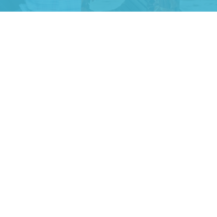
Anh An
Dự án nhà phố đẹp lên nhờ đội thợ
điện từ dịch vụ
Dịch vụ MoTor
Tôi hài lòng quấn motor đẹp và đúng ý
Công Trình lắp hệ thống máy lạnh
sản phẩm chất lượng rất tốt sản phẩm
chất lượng rất tốt sản phẩm chất
lượng rất tốt sản phẩm chất lượng rất
tốt