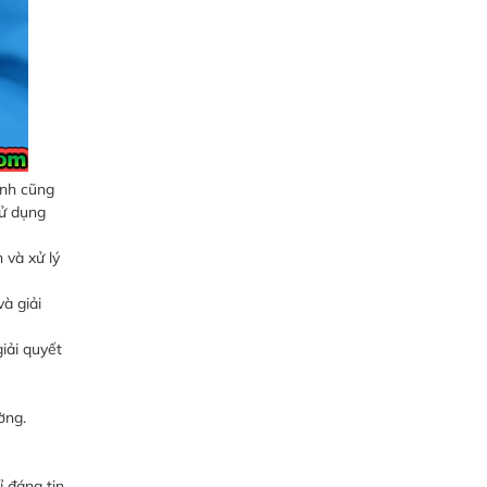
inh cũng
sử dụng
 và xử lý
à giải
iải quyết
ờng.
ỉ đáng tin