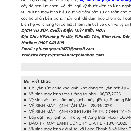
cậy để bạn lựa chọn. Với đội ngũ kỹ thuật viên có kinh ngh
vụ vệ sinh máy lạnh hiệu quả và đảm bảo sự an toàn cho m
các bộ phận bên trong máy lạnh để đảm bảo cho máy hoạt 
Liên hệ với chúng tôi để biết thêm chi tiết về dịch vụ vệ 
DỊCH VỤ SỬA CHỮA ĐIỆN MÁY BIÊN HOÀ
Địa Chỉ :
KP.Hương Phước, P.Phước Tân, Biên Hoà, Đồn
Hotline: 0907 049 805
Email : phuongnam0478@gmail.com
Website.https://suadienmaybienhoa.com
Bài viết khác:
Chuyên sửa chữa kho lạnh, kho đông chuyên nghiệp -
Vệ sinh máy lạnh treo tường tại nhà - 06/07/2026
Vệ sinh và sửa chữa máy lạnh, máy giặt tại Phường B
VỆ SINH MÁY LẠNH TẬN TÂM - 28/04/2026
VỆ SINH MÁY LẠNH CÔNG NGHIỆP TẠI CÔNG TY - 20
Lắp đặt máy lạnh tại nhà tại Phường Biên Hòa - 16/04
BẢO TRÌ MÁY LẠNH CÔNG TY GIÁ RẺ - 13/04/2026
Vệ sinh máy lạnh giá rẻ tại xã Long Thành & xã Nhơn 