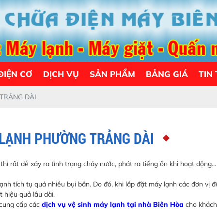
ĐIỆN CƠ
DỊCH VỤ
SẢN PHẨM
BẢNG GIÁ
TIN
TRẢNG DÀI
 LẠNH PHƯỜNG TRẢNG DÀI
thì rất dễ xảy ra tình trạng chảy nước, phát ra tiếng ồn khi hoạt động
nh tích tụ quá nhiều bụi bẩn. Do đó, khi lắp đặt máy lạnh các đơn vị 
hiệu quả lâu dài.
cung cấp các
dịch vụ vệ sinh máy lạnh tại nhà Biên Hòa
cho khách