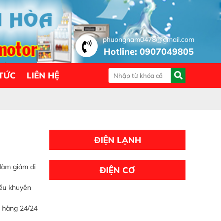
phuongnam0478@gmail.com
Hotline: 0907049805
 TỨC
LIÊN HỆ
ĐIỆN LẠNH
…làm giảm đi
ĐIỆN CƠ
đều khuyên
 hàng 24/24