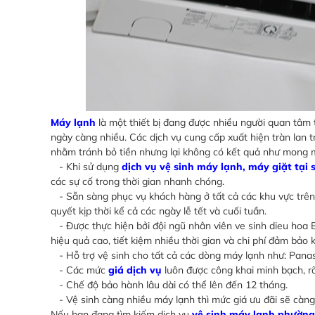
Máy lạnh
là một thiết bị đang được nhiều người quan tâm 
ngày càng nhiều. Các dịch vụ cung cấp xuất hiện tràn lan tr
nhằm tránh bỏ tiền nhưng lại không có kết quả như mong 
- Khi sử dụng
dịch vụ vệ sinh máy lạnh, máy giặt tại
các sự cố trong thời gian nhanh chóng.
- Sẵn sàng phục vụ khách hàng ở tất cả các khu vực trên đ
quyết kịp thời kể cả các ngày lễ tết và cuối tuần.
- Được thực hiện bởi đội ngũ nhân viên ve sinh dieu hoa 
hiệu quả cao, tiết kiệm nhiều thời gian và chi phí đảm bảo 
- Hỗ trợ vệ sinh cho tất cả các dòng máy lạnh như: Panaso
- Các mức
giá dịch vụ
luôn được công khai minh bạch, rõ 
- Chế độ bảo hành lâu dài có thể lên đến 12 tháng.
- Vệ sinh càng nhiều máy lạnh thì mức giá ưu đãi sẽ càng
Nếu bạn đang tìm kiếm dịch vụ
vệ sinh máy lạnh phường