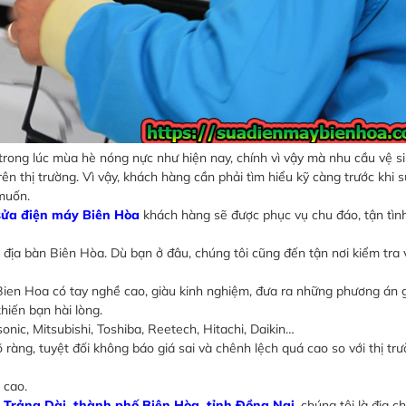
trong lúc mùa hè nóng nực như hiện nay, chính vì vậy mà nhu cầu vệ s
ên thị trường. Vì vậy, khách hàng cần phải tìm hiểu kỹ càng trước khi 
muốn.
 sửa điện máy Biên Hòa
khách hàng sẽ được phục vụ chu đáo, tận tình
ịa bàn Biên Hòa. Dù bạn ở đâu, chúng tôi cũng đến tận nơi kiểm tra v
Bien Hoa có tay nghề cao, giàu kinh nghiệm, đưa ra những phương án g
khiến bạn hài lòng.
nic, Mitsubishi, Toshiba, Reetech, Hitachi, Daikin…
ràng, tuyệt đối không báo giá sai và chênh lệch quá cao so với thị trư
 cao.
 Trảng Dài, thành phố Biên Hòa, tỉnh Đồng Nai
,
chúng tôi là địa ch