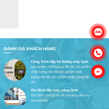
tại website
Anh An
Dự án nhà phố đẹp lên nhờ đội thợ
điện từ dịch vụ
Dịch vụ MoTor
Tôi hài lòng quấn motor đẹp và đúng ý
ĐÁNH GIÁ KHÁCH HÀNG
Công Trình lắp hệ thống máy lạnh
sản phẩm chất lượng rất tốt sản phẩm
chất lượng rất tốt sản phẩm chất
lượng rất tốt sản phẩm chất lượng rất
tốt
Gia Đình lắp máy nóng lạnh
Gia Đình chúng tôi rất hài lòng dịch vụ
tại website