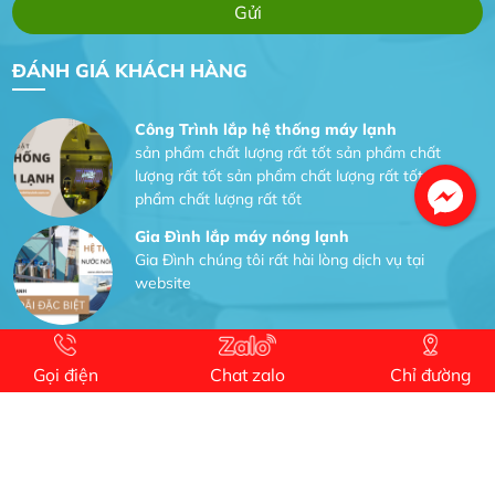
Dịch vụ MoTor
Tôi hài lòng quấn motor đẹp và đúng ý
ĐÁNH GIÁ KHÁCH HÀNG
Công Trình lắp hệ thống máy lạnh
sản phẩm chất lượng rất tốt sản phẩm chất
lượng rất tốt sản phẩm chất lượng rất tốt sản
phẩm chất lượng rất tốt
Gia Đình lắp máy nóng lạnh
Gia Đình chúng tôi rất hài lòng dịch vụ tại
website
Anh An
Dự án nhà phố đẹp lên nhờ đội thợ điện từ dịch
Gọi điện
Chat zalo
Chỉ đường
vụ
Dịch vụ MoTor
Tôi hài lòng quấn motor đẹp và đúng ý