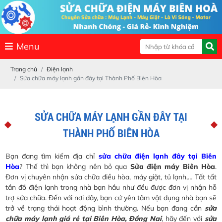
Menu
Trang chủ
Điện lạnh
Sửa chữa máy lạnh gần đây tại Thành Phố Biên Hòa
SỬA CHỮA MÁY LẠNH GẦN ĐÂY TẠI
THÀNH PHỐ BIÊN HÒA
Bạn đang tìm kiếm địa chỉ
sửa chữa điện lạnh đây tại Biên
Hòa
? Thế thì bạn không nên bỏ qua
Sửa điện máy Biên Hòa
.
Đơn vị chuyên nhận sửa chữa điều hòa, máy giặt, tủ lạnh,… Tất tất
tần đồ điện lạnh trong nhà bạn hầu như đều được đơn vị nhận hỗ
trợ sửa chữa. Đến với nơi đây, bạn cứ yên tâm vật dụng nhà bạn sẽ
trở về trạng thái hoạt động bình thường. Nếu bạn đang cần
sửa
chữa máy lạnh giá rẻ tại Biên Hòa, Đồng Nai
, hãy đến với
sửa