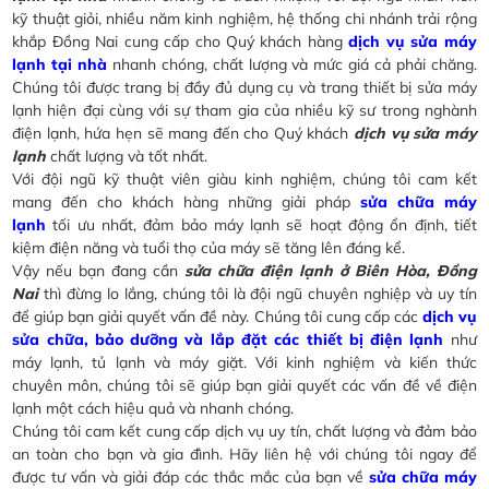
kỹ thuật giỏi, nhiều năm kinh nghiệm, hệ thống chi nhánh trải rộng
khắp Đồng Nai cung cấp cho Quý khách hàng
dịch vụ sửa máy
lạnh tại nhà
nhanh chóng, chất lượng và mức giá cả phải chăng.
Chúng tôi được trang bị đầy đủ dụng cụ và trang thiết bị sửa máy
lạnh hiện đại cùng với sự tham gia của nhiều kỹ sư trong nghành
điện lạnh, hứa hẹn sẽ mang đến cho Quý khách
dịch vụ sửa máy
lạnh
chất lượng và tốt nhất.
Với đội ngũ kỹ thuật viên giàu kinh nghiệm, chúng tôi cam kết
mang đến cho khách hàng những giải pháp
sửa chữa máy
lạnh
tối ưu nhất, đảm bảo máy lạnh sẽ hoạt động ổn định, tiết
kiệm điện năng và tuổi thọ của máy sẽ tăng lên đáng kể.
Vậy nếu bạn đang cần
sửa chữa điện lạnh ở Biên Hòa, Đồng
Nai
thì đừng lo lắng, chúng tôi là đội ngũ chuyên nghiệp và uy tín
để giúp bạn giải quyết vấn đề này. Chúng tôi cung cấp các
dịch vụ
sửa chữa, bảo dưỡng và lắp đặt các thiết bị điện lạnh
như
máy lạnh, tủ lạnh và máy giặt. Với kinh nghiệm và kiến thức
chuyên môn, chúng tôi sẽ giúp bạn giải quyết các vấn đề về điện
lạnh một cách hiệu quả và nhanh chóng.
Chúng tôi cam kết cung cấp dịch vụ uy tín, chất lượng và đảm bảo
an toàn cho bạn và gia đình. Hãy liên hệ với chúng tôi ngay để
được tư vấn và giải đáp các thắc mắc của bạn về
sửa chữa máy