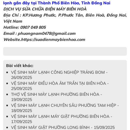
lạnh gần đây tại Thành Phố Biên Hòa, Tỉnh Đồng Nai
DỊCH VỤ SỬA CHỮA ĐIỆN MÁY BIÊN HOÀ
Địa Chỉ :
KP.Hương Phước, P.Phước Tân, Biên Hoà, Đồng Nai,
Việt Nam
Hotline: 0907 049 805
Email : phuongnam0478@gmail.com
Website.https://suadienmaybienhoa.com
Bài viết khác:
VỆ SINH MÁY LẠNH CÔNG NGHIỆP TRẢNG BOM -
26/09/2025
VỆ SINH MÁY ĐIỀU HÒA ÂM TRẦN TẠI BIÊN HÒA -
25/09/2025
THỢ VỆ SINH MÁY LẠNH PHƯỜNG BIÊN HÒA -
19/09/2025
VỆ SINH MÁY LẠNH CHUYÊN SÂU PHƯỜNG TAM HIỆP -
18/09/2025
VỆ SINH MÁY LẠNH MÁY GIẶT PHƯỜNG BIÊN HÒA -
17/09/2025
VỆ SINH MÁY GIẶT PHƯỜNG LONG BÌNH - 15/09/2025