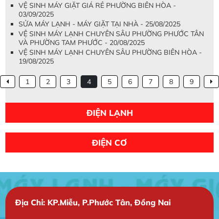
VỆ SINH MÁY GIẶT GIÁ RẺ PHƯỜNG BIÊN HÒA -
03/09/2025
SỬA MÁY LẠNH - MÁY GIẶT TẠI NHÀ - 25/08/2025
VỆ SINH MÁY LẠNH CHUYÊN SÂU PHƯỜNG PHƯỚC TÂN
VÀ PHƯỜNG TAM PHƯỚC - 20/08/2025
VỆ SINH MÁY LẠNH CHUYÊN SÂU PHƯỜNG BIÊN HÒA -
19/08/2025
1
2
3
4
5
6
7
8
9
ĐIỆN LẠNH
ĐIỆN CƠ
Địa Chỉ: KP.Miễu, P.Phước Tân, Đồng Nai