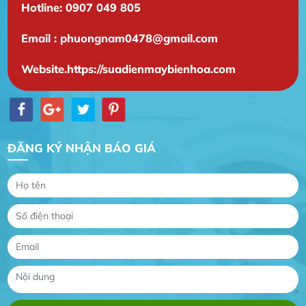
Hotline: 0907 049 805
Email : phuongnam0478@gmail.com
Website.https://suadienmaybienhoa.com
ĐĂNG KÝ NHẬN BÁO GIÁ
Gia Đình lắp máy nóng lạnh
Gia Đình chúng tôi rất hài lòng dịch vụ tại
website
Anh An
Dự án nhà phố đẹp lên nhờ đội thợ điện từ dịch
vụ