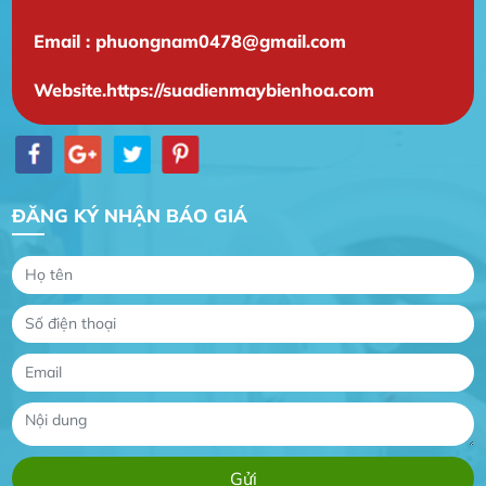
Email : phuongnam0478@gmail.com
Website.https://suadienmaybienhoa.com
ĐĂNG KÝ NHẬN BÁO GIÁ
Gia Đình lắp máy nóng lạnh
Gia Đình chúng tôi rất hài lòng dịch vụ tại
website
Anh An
Dự án nhà phố đẹp lên nhờ đội thợ điện từ dịch
vụ