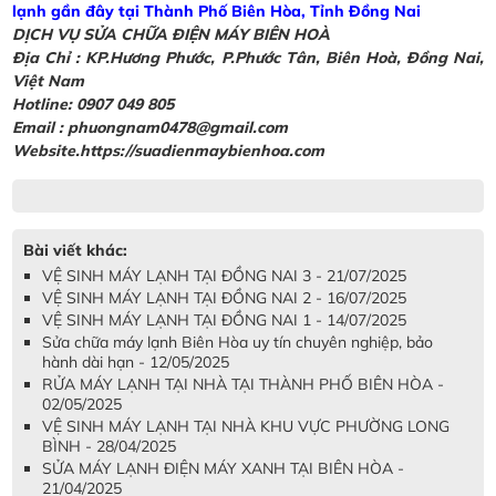
lạnh gần đây tại Thành Phố Biên Hòa, Tỉnh Đồng Nai
DỊCH VỤ SỬA CHỮA ĐIỆN MÁY BIÊN HOÀ
Địa Chỉ :
KP.Hương Phước, P.Phước Tân, Biên Hoà, Đồng Nai,
Việt Nam
Hotline: 0907 049 805
Email : phuongnam0478@gmail.com
Website.https://suadienmaybienhoa.com
Bài viết khác:
VỆ SINH MÁY LẠNH TẠI ĐỒNG NAI 3 - 21/07/2025
VỆ SINH MÁY LẠNH TẠI ĐỒNG NAI 2 - 16/07/2025
VỆ SINH MÁY LẠNH TẠI ĐỒNG NAI 1 - 14/07/2025
Sửa chữa máy lạnh Biên Hòa uy tín chuyên nghiệp, bảo
hành dài hạn - 12/05/2025
RỬA MÁY LẠNH TẠI NHÀ TẠI THÀNH PHỐ BIÊN HÒA -
02/05/2025
VỆ SINH MÁY LẠNH TẠI NHÀ KHU VỰC PHƯỜNG LONG
BÌNH - 28/04/2025
SỬA MÁY LẠNH ĐIỆN MÁY XANH TẠI BIÊN HÒA -
21/04/2025