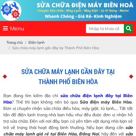
Menu
Trang chủ
Điện lạnh
Sửa chữa máy lạnh gần đây tại Thành Phố Biên Hòa
SỬA CHỮA MÁY LẠNH GẦN ĐÂY TẠI
THÀNH PHỐ BIÊN HÒA
Bạn đang tìm kiếm địa chỉ
sửa chữa điện lạnh đây tại Biên
Hòa
? Thế thì bạn không nên bỏ qua
Sửa điện máy Biên Hòa
.
Đơn vị chuyên nhận sửa chữa điều hòa, máy giặt, tủ lạnh,… Tất tất
tần đồ điện lạnh trong nhà bạn hầu như đều được đơn vị nhận hỗ
trợ sửa chữa. Đến với nơi đây, bạn cứ yên tâm vật dụng nhà bạn sẽ
trở về trạng thái hoạt động bình thường. Nếu bạn đang cần
sửa
chữa máy lạnh giá rẻ tại Biên Hòa, Đồng Nai
, hãy đến với
sửa