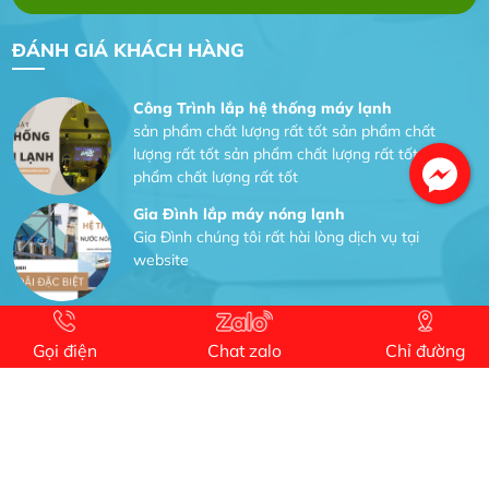
Dịch vụ MoTor
Tôi hài lòng quấn motor đẹp và đúng ý
ĐÁNH GIÁ KHÁCH HÀNG
Công Trình lắp hệ thống máy lạnh
sản phẩm chất lượng rất tốt sản phẩm chất
lượng rất tốt sản phẩm chất lượng rất tốt sản
phẩm chất lượng rất tốt
Gia Đình lắp máy nóng lạnh
Gia Đình chúng tôi rất hài lòng dịch vụ tại
website
Anh An
Dự án nhà phố đẹp lên nhờ đội thợ điện từ dịch
Gọi điện
Chat zalo
Chỉ đường
vụ
Dịch vụ MoTor
Tôi hài lòng quấn motor đẹp và đúng ý