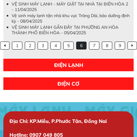
VỆ SINH MÁY LẠNH - MÁY GIẶT TẠI NHÀ TẠI BIÊN HÒA 2
- 11/04/2025
Vệ sinh máy lạnh tận nhà khu vực Trảng Dài, bảo dưỡng định
kỳ - 08/04/2025
VỆ SINH MÁY LẠNH GẦN ĐÂY TẠI PHƯỜNG AN HÒA
THÀNH PHỐ BIÊN HÒA - 05/04/2025
1
2
3
4
5
6
7
8
9
ĐIỆN LẠNH
ĐIỆN CƠ
Địa Chỉ: KP.Miễu, P.Phước Tân, Đồng Nai
Hotline: 0907 049 805