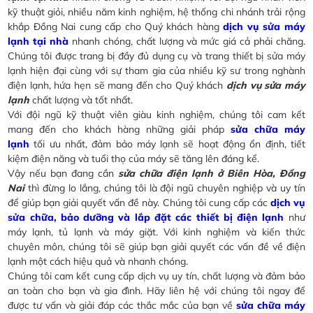
kỹ thuật giỏi, nhiều năm kinh nghiệm, hệ thống chi nhánh trải rộng
khắp Đồng Nai cung cấp cho Quý khách hàng
dịch vụ sửa máy
lạnh tại nhà
nhanh chóng, chất lượng và mức giá cả phải chăng.
Chúng tôi được trang bị đầy đủ dụng cụ và trang thiết bị sửa máy
lạnh hiện đại cùng với sự tham gia của nhiều kỹ sư trong nghành
điện lạnh, hứa hẹn sẽ mang đến cho Quý khách
dịch vụ sửa máy
lạnh
chất lượng và tốt nhất.
Với đội ngũ kỹ thuật viên giàu kinh nghiệm, chúng tôi cam kết
mang đến cho khách hàng những giải pháp
sửa chữa máy
lạnh
tối ưu nhất, đảm bảo máy lạnh sẽ hoạt động ổn định, tiết
kiệm điện năng và tuổi thọ của máy sẽ tăng lên đáng kể.
Vậy nếu bạn đang cần
sửa chữa điện lạnh ở Biên Hòa, Đồng
Nai
thì đừng lo lắng, chúng tôi là đội ngũ chuyên nghiệp và uy tín
để giúp bạn giải quyết vấn đề này. Chúng tôi cung cấp các
dịch vụ
sửa chữa, bảo dưỡng và lắp đặt các thiết bị điện lạnh
như
máy lạnh, tủ lạnh và máy giặt. Với kinh nghiệm và kiến thức
chuyên môn, chúng tôi sẽ giúp bạn giải quyết các vấn đề về điện
lạnh một cách hiệu quả và nhanh chóng.
Chúng tôi cam kết cung cấp dịch vụ uy tín, chất lượng và đảm bảo
an toàn cho bạn và gia đình. Hãy liên hệ với chúng tôi ngay để
được tư vấn và giải đáp các thắc mắc của bạn về
sửa chữa máy