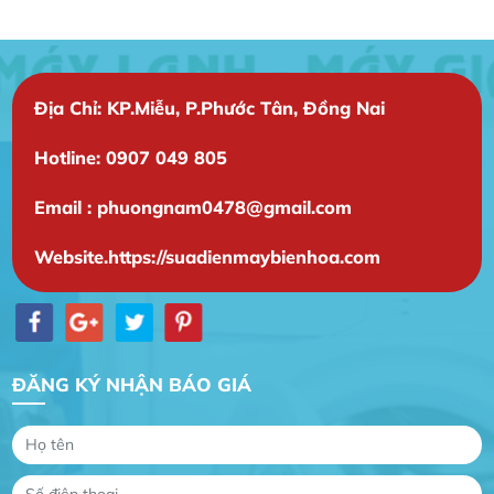
Địa Chỉ: KP.Miễu, P.Phước Tân, Đồng Nai
Hotline: 0907 049 805
Email : phuongnam0478@gmail.com
Website.https://suadienmaybienhoa.com
ĐĂNG KÝ NHẬN BÁO GIÁ
Gia Đình lắp máy nóng lạnh
Gia Đình chúng tôi rất hài lòng dịch vụ tại
website