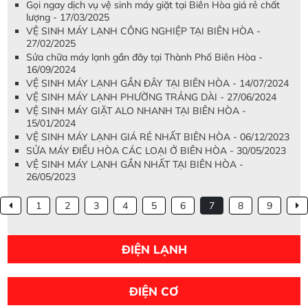
Gọi ngay dịch vụ vệ sinh máy giặt tại Biên Hòa giá rẻ chất
lượng - 17/03/2025
VỆ SINH MÁY LẠNH CÔNG NGHIỆP TẠI BIÊN HÒA -
27/02/2025
Sửa chữa máy lạnh gần đây tại Thành Phố Biên Hòa -
16/09/2024
VỆ SINH MÁY LẠNH GẦN ĐÂY TẠI BIÊN HÒA - 14/07/2024
VỆ SINH MÁY LẠNH PHƯỜNG TRẢNG DÀI - 27/06/2024
VỆ SINH MÁY GIẶT ALO NHANH TẠI BIÊN HÒA -
15/01/2024
VỆ SINH MÁY LẠNH GIÁ RẺ NHẤT BIÊN HÒA - 06/12/2023
SỬA MÁY ĐIỀU HÒA CÁC LOẠI Ở BIÊN HÒA - 30/05/2023
VỆ SINH MÁY LẠNH GẦN NHẤT TẠI BIÊN HÒA -
26/05/2023
1
2
3
4
5
6
7
8
9
ĐIỆN LẠNH
ĐIỆN CƠ