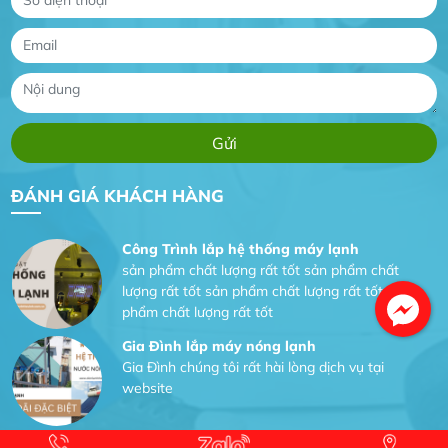
Anh An
Dự án nhà phố đẹp lên nhờ đội thợ điện từ dịch
vụ
Dịch vụ MoTor
Tôi hài lòng quấn motor đẹp và đúng ý
ĐÁNH GIÁ KHÁCH HÀNG
Công Trình lắp hệ thống máy lạnh
sản phẩm chất lượng rất tốt sản phẩm chất
lượng rất tốt sản phẩm chất lượng rất tốt sản
phẩm chất lượng rất tốt
Gia Đình lắp máy nóng lạnh
Gia Đình chúng tôi rất hài lòng dịch vụ tại
website
Anh An
Dự án nhà phố đẹp lên nhờ đội thợ điện từ dịch