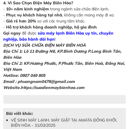
4. Vì Sao Chọn Điện Máy Biên Hòa?
-
10+ năm kinh nghiệm
trong ngành sửa chữa điện lạnh.
-
Phục vụ khách hàng tại nhà
, không cần mang máy đi xa.
-
Giá rẻ hơn 20%
so với các trung tâm khác.
-
Hỗ trợ khách hàng doanh nghiệp, hộ gia đình
.
Gọi ngay
để được
sửa máy lạnh Biên Hòa uy tín, chuyên
nghiệp, bảo hành dài hạn
!
DỊCH VỤ SỬA CHỮA ĐIỆN MÁY BIÊN HOÀ
Địa Chỉ 1: Lô 11 Đường N6, KP.Bình Dương P.Long Bình Tân,
Biên Hòa
Đia Chỉ 2: KP.Hương Phước, P.Phước Tân, Biên Hoà, Đồng Nai,
Việt Nam
Hotline: 0907 049 805
Email : phuongnam0478@gmail.com
Website.https://suadienmaybienhoa.com
Bài viết khác:
VỆ SINH MÁY LẠNH, MÁY GIẶT TẠI AMATA ĐỒNG KHỞI,
BIÊN HÒA - 31/03/2025