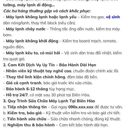
tường, máy lạnh di động…
Các hư hỏng thường gặp và cách khắc phục:
-
Máy lạnh không lạnh hoặc lạnh yếu
– Kiểm tra gas,
vệ sinh
dàn nóng/lạnh, thay thế block (nếu cần).
-
Máy lạnh chảy nước
– Thông tắc ống dẫn nước, kiểm tra máy
bơm.
-
Máy lạnh không khởi động
– Kiểm tra board mạch, remote,
nguồn điện.
-
Máy lạnh kêu to, có mùi hôi
– Vệ sinh dàn trao đổi nhiệt, kiểm
tra quạt gió.
2. Cam Kết Dịch Vụ Uy Tín – Bảo Hành Dài Hạn
-
Nhân viên kỹ thuật tay nghề cao
, chuẩn đoán chính xác lỗi.
-
Thay thế linh kiện chính hãng
, đảm bảo độ bền.
-
Giá cả cạnh tranh
, báo giá trước khi sửa chữa.
-
Bảo hành 6-12 tháng
tùy hạng mục.
-
Hỗ trợ 24/7
, có mặt sau 30 phút tại Biên Hòa.
3. Quy Trình Sửa Chữa Máy Lạnh Tại Biên Hòa
a.
Tiếp nhận thông tin
– Gọi ngay
090x.xxx.xxx
để được tư vấn.
b.
Kiểm tra, báo giá
– Kỹ thuật viên kiểm tra và báo giá chi tiết.
c.
Tiến hành sửa chữa
– Sửa chữa nhanh chóng, đúng kỹ thuật.
d.
Nghiệm thu & bảo hành
– Cam kết bảo hành dài hạn.