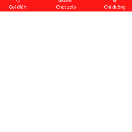
vụ
Gọi điện
Chat zalo
Chỉ đường
Dịch vụ MoTor
Tôi hài lòng quấn motor đẹp và đúng ý
Công Trình lắp hệ thống máy lạnh
sản phẩm chất lượng rất tốt sản phẩm chất
lượng rất tốt sản phẩm chất lượng rất tốt sản
phẩm chất lượng rất tốt