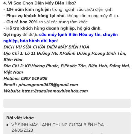
4. Vì Sao Chọn Điện Máy Biên Hòa?
-
10+ năm kinh nghiệm
trong ngành sửa chữa điện lạnh.
-
Phục vụ khách hàng tại nhà
, không cần mang máy đi xa.
-
Giá rẻ hơn 20%
so với các trung tâm khác.
-
Hỗ trợ khách hàng doanh nghiệp, hộ gia đình
.
Gọi ngay
để được
sửa máy lạnh Biên Hòa uy tín, chuyên
nghiệp, bảo hành dài hạn
!
DỊCH VỤ SỬA CHỮA ĐIỆN MÁY BIÊN HOÀ
Địa Chỉ 1: Lô 11 Đường N6, KP.Bình Dương P.Long Bình Tân,
Biên Hòa
Đia Chỉ 2: KP.Hương Phước, P.Phước Tân, Biên Hoà, Đồng Nai,
Việt Nam
Hotline: 0907 049 805
Email : phuongnam0478@gmail.com
Website.https://suadienmaybienhoa.com
Bài viết khác:
VỆ SINH MÁY LẠNH CHUNG CƯ TẠI BIÊN HÒA -
24/05/2023