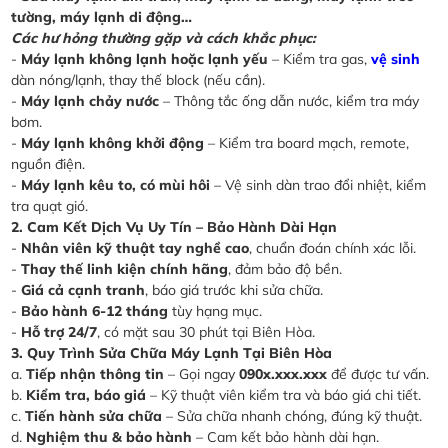
tường, máy lạnh di động…
Các hư hỏng thường gặp và cách khắc phục:
-
Máy lạnh không lạnh hoặc lạnh yếu
– Kiểm tra gas,
vệ sinh
dàn nóng/lạnh, thay thế block (nếu cần).
-
Máy lạnh chảy nước
– Thông tắc ống dẫn nước, kiểm tra máy
bơm.
-
Máy lạnh không khởi động
– Kiểm tra board mạch, remote,
nguồn điện.
-
Máy lạnh kêu to, có mùi hôi
– Vệ sinh dàn trao đổi nhiệt, kiểm
tra quạt gió.
2. Cam Kết Dịch Vụ Uy Tín – Bảo Hành Dài Hạn
-
Nhân viên kỹ thuật tay nghề cao
, chuẩn đoán chính xác lỗi.
-
Thay thế linh kiện chính hãng
, đảm bảo độ bền.
-
Giá cả cạnh tranh
, báo giá trước khi sửa chữa.
-
Bảo hành 6-12 tháng
tùy hạng mục.
-
Hỗ trợ 24/7
, có mặt sau 30 phút tại Biên Hòa.
3. Quy Trình Sửa Chữa Máy Lạnh Tại Biên Hòa
a.
Tiếp nhận thông tin
– Gọi ngay
090x.xxx.xxx
để được tư vấn.
b.
Kiểm tra, báo giá
– Kỹ thuật viên kiểm tra và báo giá chi tiết.
c.
Tiến hành sửa chữa
– Sửa chữa nhanh chóng, đúng kỹ thuật.
d.
Nghiệm thu & bảo hành
– Cam kết bảo hành dài hạn.