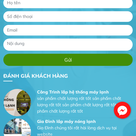
Gia Đình lắp máy nóng lạnh
Gia Đình chúng tôi rất hài lòng dịch vụ tại
website
Anh An
Dự án nhà phố đẹp lên nhờ đội thợ điện từ dịch
vụ
Dịch vụ MoTor
Tôi hài lòng quấn motor đẹp và đúng ý
ĐÁNH GIÁ KHÁCH HÀNG
Công Trình lắp hệ thống máy lạnh
sản phẩm chất lượng rất tốt sản phẩm chất
lượng rất tốt sản phẩm chất lượng rất tốt sản
phẩm chất lượng rất tốt
Gia Đình lắp máy nóng lạnh
Gia Đình chúng tôi rất hài lòng dịch vụ tại
website