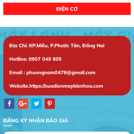
ĐIỆN CƠ
Địa Chỉ: KP.Miễu, P.Phước Tân, Đồng Nai
Hotline: 0907 049 805
Email : phuongnam0478@gmail.com
Website.https://suadienmaybienhoa.com
ĐĂNG KÝ NHẬN BÁO GIÁ