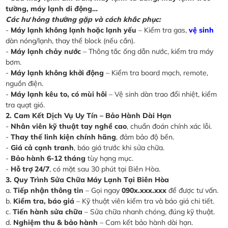
tường, máy lạnh di động…
Các hư hỏng thường gặp và cách khắc phục:
-
Máy lạnh không lạnh hoặc lạnh yếu
– Kiểm tra gas,
vệ sinh
dàn nóng/lạnh, thay thế block (nếu cần).
-
Máy lạnh chảy nước
– Thông tắc ống dẫn nước, kiểm tra máy
bơm.
-
Máy lạnh không khởi động
– Kiểm tra board mạch, remote,
nguồn điện.
-
Máy lạnh kêu to, có mùi hôi
– Vệ sinh dàn trao đổi nhiệt, kiểm
tra quạt gió.
2. Cam Kết Dịch Vụ Uy Tín – Bảo Hành Dài Hạn
-
Nhân viên kỹ thuật tay nghề cao
, chuẩn đoán chính xác lỗi.
-
Thay thế linh kiện chính hãng
, đảm bảo độ bền.
-
Giá cả cạnh tranh
, báo giá trước khi sửa chữa.
-
Bảo hành 6-12 tháng
tùy hạng mục.
-
Hỗ trợ 24/7
, có mặt sau 30 phút tại Biên Hòa.
3. Quy Trình Sửa Chữa Máy Lạnh Tại Biên Hòa
a.
Tiếp nhận thông tin
– Gọi ngay
090x.xxx.xxx
để được tư vấn.
b.
Kiểm tra, báo giá
– Kỹ thuật viên kiểm tra và báo giá chi tiết.
c.
Tiến hành sửa chữa
– Sửa chữa nhanh chóng, đúng kỹ thuật.
d.
Nghiệm thu & bảo hành
– Cam kết bảo hành dài hạn.