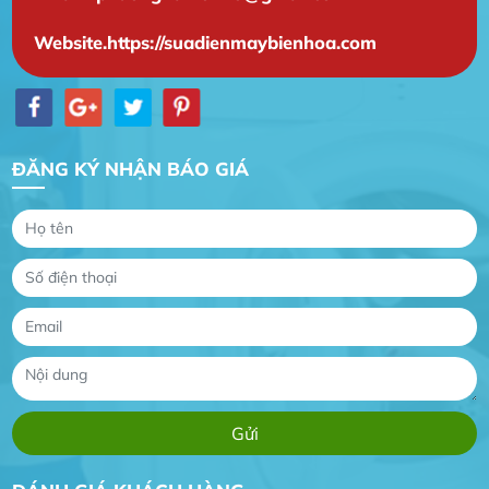
Website.https://suadienmaybienhoa.com
ĐĂNG KÝ NHẬN BÁO GIÁ
Gia Đình lắp máy nóng lạnh
Gia Đình chúng tôi rất hài lòng dịch vụ tại
website
Anh An
Dự án nhà phố đẹp lên nhờ đội thợ điện từ dịch
vụ
Dịch vụ MoTor
Tôi hài lòng quấn motor đẹp và đúng ý