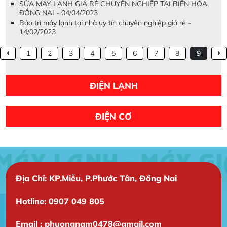
SỬA MÁY LẠNH GIÁ RẺ CHUYÊN NGHIỆP TẠI BIÊN HÒA,
ĐỒNG NAI - 04/04/2023
Bảo trì máy lạnh tại nhà uy tín chuyên nghiệp giá rẻ -
14/02/2023
1
2
3
4
5
6
7
8
9
ĐIỆN LẠNH
ĐIỆN CƠ
Địa Chỉ: KP.Miễu, P.Phước Tân, Đồng Nai
Hotline: 0907 049 805
Email : phuongnam0478@gmail.com