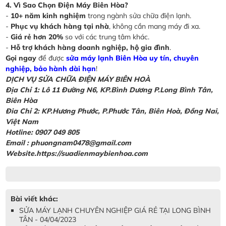
4. Vì Sao Chọn Điện Máy Biên Hòa?
-
10+ năm kinh nghiệm
trong ngành sửa chữa điện lạnh.
-
Phục vụ khách hàng tại nhà
, không cần mang máy đi xa.
-
Giá rẻ hơn 20%
so với các trung tâm khác.
-
Hỗ trợ khách hàng doanh nghiệp, hộ gia đình
.
Gọi ngay
để được
sửa máy lạnh Biên Hòa uy tín, chuyên
nghiệp, bảo hành dài hạn
!
DỊCH VỤ SỬA CHỮA ĐIỆN MÁY BIÊN HOÀ
Địa Chỉ 1: Lô 11 Đường N6, KP.Bình Dương P.Long Bình Tân,
Biên Hòa
Đia Chỉ 2: KP.Hương Phước, P.Phước Tân, Biên Hoà, Đồng Nai,
Việt Nam
Hotline: 0907 049 805
Email : phuongnam0478@gmail.com
Website.https://suadienmaybienhoa.com
Bài viết khác:
SỬA MÁY LẠNH CHUYÊN NGHIỆP GIÁ RẺ TẠI LONG BÌNH
TÂN - 04/04/2023