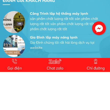
ĐÁNH GIÁ KHÁCH HÀNG
Công Trình lắp hệ thống máy lạnh
sản phẩm chất lượng rất tốt sản phẩm chất
lượng rất tốt sản phẩm chất lượng rất tốt sản
phẩm chất lượng rất tốt
Gia Đình lắp máy nóng lạnh
Gia Đình chúng tôi rất hài lòng dịch vụ tại
website
Anh An
Dự án nhà phố đẹp lên nhờ đội thợ điện từ dịch
Gọi điện
Chat zalo
Chỉ đường
vụ
Dịch vụ MoTor
Tôi hài lòng quấn motor đẹp và đúng ý
Công Trình lắp hệ thống máy lạnh