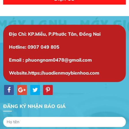
Địa Chỉ: KP.Miễu, P.Phước Tân, Đồng Nai
Hotline: 0907 049 805
Email : phuongnam0478@gmail.com
Gia Đình lắp máy nóng lạnh
Website.https://suadienmaybienhoa.com
Gia Đình chúng tôi rất hài lòng dịch vụ tại
website
Anh An
Dự án nhà phố đẹp lên nhờ đội thợ điện từ dịch
ĐĂNG KÝ NHẬN BÁO GIÁ
vụ
Dịch vụ MoTor
Tôi hài lòng quấn motor đẹp và đúng ý