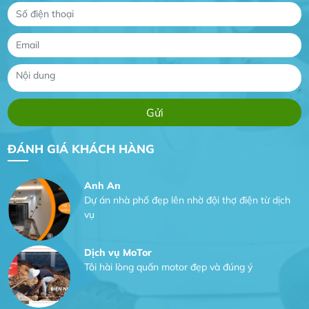
Công Trình lắp hệ thống máy lạnh
sản phẩm chất lượng rất tốt sản phẩm chất
lượng rất tốt sản phẩm chất lượng rất tốt sản
phẩm chất lượng rất tốt
Gia Đình lắp máy nóng lạnh
Gia Đình chúng tôi rất hài lòng dịch vụ tại
ĐÁNH GIÁ KHÁCH HÀNG
website
Anh An
Dự án nhà phố đẹp lên nhờ đội thợ điện từ dịch
vụ
Dịch vụ MoTor
Tôi hài lòng quấn motor đẹp và đúng ý