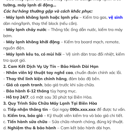
tường, máy lạnh di động…
Các hư hỏng thường gặp và cách khắc phục:
-
Máy lạnh không lạnh hoặc lạnh yếu
– Kiểm tra gas,
vệ sinh
dàn nóng/lạnh, thay thế block (nếu cần).
-
Máy lạnh chảy nước
– Thông tắc ống dẫn nước, kiểm tra máy
bơm.
-
Máy lạnh không khởi động
– Kiểm tra board mạch, remote,
nguồn điện.
-
Máy lạnh kêu to, có mùi hôi
– Vệ sinh dàn trao đổi nhiệt, kiểm
tra quạt gió.
2. Cam Kết Dịch Vụ Uy Tín – Bảo Hành Dài Hạn
-
Nhân viên kỹ thuật tay nghề cao
, chuẩn đoán chính xác lỗi.
-
Thay thế linh kiện chính hãng
, đảm bảo độ bền.
-
Giá cả cạnh tranh
, báo giá trước khi sửa chữa.
-
Bảo hành 6-12 tháng
tùy hạng mục.
-
Hỗ trợ 24/7
, có mặt sau 30 phút tại Biên Hòa.
3. Quy Trình Sửa Chữa Máy Lạnh Tại Biên Hòa
a.
Tiếp nhận thông tin
– Gọi ngay
090x.xxx.xxx
để được tư vấn.
b.
Kiểm tra, báo giá
– Kỹ thuật viên kiểm tra và báo giá chi tiết.
c.
Tiến hành sửa chữa
– Sửa chữa nhanh chóng, đúng kỹ thuật.
d.
Nghiệm thu & bảo hành
– Cam kết bảo hành dài hạn.