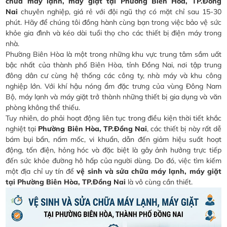
chữa máy lạnh, máy giặt tại Phường Biên Hòa, TP.Đồng
Nai
chuyên nghiệp, giá rẻ với đội ngũ thợ có mặt chỉ sau 15-30
phút. Hãy để chúng tôi đồng hành cùng bạn trong việc bảo vệ sức
khỏe gia đình và kéo dài tuổi thọ cho các thiết bị điện máy trong
nhà.
Phường Biên Hòa là một trong những khu vực trung tâm sầm uất
bậc nhất của thành phố Biên Hòa, tỉnh Đồng Nai, nơi tập trung
đông dân cư cùng hệ thống các công ty, nhà máy và khu công
nghiệp lớn. Với khí hậu nóng ẩm đặc trưng của vùng Đông Nam
Bộ, máy lạnh và máy giặt trở thành những thiết bị gia dụng và văn
phòng không thể thiếu.
Tuy nhiên, do phải hoạt động liên tục trong điều kiện thời tiết khắc
nghiệt tại
Phường Biên Hòa, TP.Đồng Nai
, các thiết bị này rất dễ
bám bụi bẩn, nấm mốc, vi khuẩn, dẫn đến giảm hiệu suất hoạt
động, tốn điện, hỏng hóc và đặc biệt là gây ảnh hưởng trực tiếp
đến sức khỏe đường hô hấp của người dùng. Do đó, việc tìm kiếm
một địa chỉ uy tín để
vệ sinh và sửa chữa máy lạnh, máy giặt
tại Phường Biên Hòa, TP.Đồng Nai
là vô cùng cần thiết.