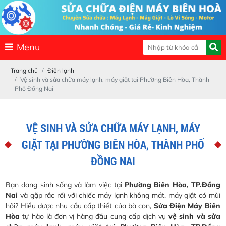
Menu
Trang chủ
Điện lạnh
Vệ sinh và sửa chữa máy lạnh, máy giặt tại Phường Biên Hòa, Thành
Phố Đồng Nai
VỆ SINH VÀ SỬA CHỮA MÁY LẠNH, MÁY
GIẶT TẠI PHƯỜNG BIÊN HÒA, THÀNH PHỐ
ĐỒNG NAI
Bạn đang sinh sống và làm việc tại
Phường Biên Hòa, TP.Đồng
Nai
và gặp rắc rối với chiếc máy lạnh không mát, máy giặt có mùi
hôi? Hiểu được nhu cầu cấp thiết của bà con,
Sửa Điện Máy Biên
Hòa
tự hào là đơn vị hàng đầu cung cấp dịch vụ
vệ sinh và sửa