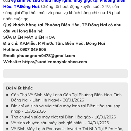
cầu
vệ sinh và sửa chữa máy lạnh, máy giặt tại Phường Biên
Hòa, TP.Đồng Nai
. Chúng tôi hoạt động xuyên suốt 24/7, sẵn
sàng giải đáp thắc mắc và phục vụ khách hàng chỉ sau 15 phút
nhận cuộc gọi.
Quý khách hàng tại Phường Biên Hòa, TP.Đồng Nai có nhu
cầu vui lòng liên hệ:
SỬA ĐIỆN MÁY BIÊN HÒA
Địa chỉ: KP.Miễu, P.Phước Tân, Biên Hoà, Đồng Nai
Hotline: 0907 049 805
Email: phuongnam0478@gmail.com
Website: https://suadienmaybienhoa.com
Bài viết khác:
Cần Thợ Vệ Sinh Máy Lạnh Gấp Tại Phường Biên Hòa, Tỉnh
Đồng Nai - Liên Hệ Ngay! - 30/01/2026
Địa chỉ vệ sinh và sửa chữa máy lạnh tại Biên Hòa sau sáp
nhập - 19/01/2026
Thợ chuyên sửa máy giặt tại Biên Hòa gấp - 16/01/2026
Vệ sinh chuyên sâu máy lạnh giá nhiêu - 04/01/2026
Vệ Sinh Máy Lạnh Panasonic Inverter Tại Nhà Tại Biên Hòa,