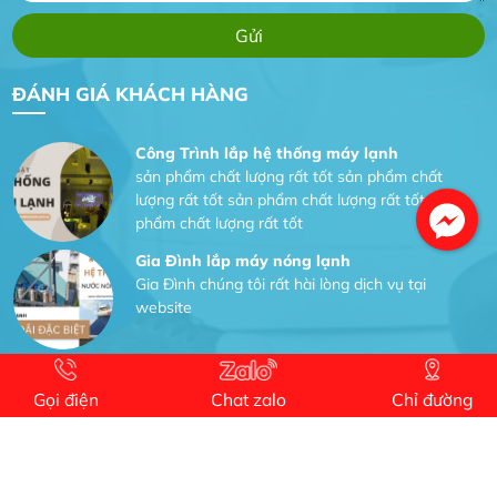
Dịch vụ MoTor
Tôi hài lòng quấn motor đẹp và đúng ý
ĐÁNH GIÁ KHÁCH HÀNG
Công Trình lắp hệ thống máy lạnh
sản phẩm chất lượng rất tốt sản phẩm chất
lượng rất tốt sản phẩm chất lượng rất tốt sản
phẩm chất lượng rất tốt
Gia Đình lắp máy nóng lạnh
Gia Đình chúng tôi rất hài lòng dịch vụ tại
website
Anh An
Dự án nhà phố đẹp lên nhờ đội thợ điện từ dịch
Gọi điện
Chat zalo
Chỉ đường
vụ
Dịch vụ MoTor