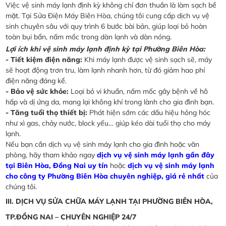
Việc vệ sinh máy lạnh định kỳ không chỉ đơn thuần là làm sạch bề
mặt. Tại Sửa Điện Máy Biên Hòa, chúng tôi cung cấp dịch vụ vệ
sinh chuyên sâu với quy trình 6 bước bài bản, giúp loại bỏ hoàn
toàn bụi bẩn, nấm mốc trong dàn lạnh và dàn nóng.
Lợi ích khi vệ sinh máy lạnh định kỳ tại Phường Biên Hòa:
- Tiết kiệm điện năng:
Khi máy lạnh được vệ sinh sạch sẽ, máy
sẽ hoạt động trơn tru, làm lạnh nhanh hơn, từ đó giảm hao phí
điện năng đáng kể.
- Bảo vệ sức khỏe:
Loại bỏ vi khuẩn, nấm mốc gây bệnh về hô
hấp và dị ứng da, mang lại không khí trong lành cho gia đình bạn.
- Tăng tuổi thọ thiết bị:
Phát hiện sớm các dấu hiệu hỏng hóc
như xì gas, chảy nước, block yếu… giúp kéo dài tuổi thọ cho máy
lạnh.
Nếu bạn cần dịch vụ vệ sinh máy lạnh cho gia đình hoặc văn
phòng, hãy tham khảo ngay
dịch vụ vệ sinh máy lạnh gần đây
tại Biên Hòa, Đồng Nai uy tín
hoặc
dịch vụ vệ sinh máy lạnh
cho công ty Phường Biên Hòa chuyên nghiệp, giá rẻ nhất
của
chúng tôi.
III. DỊCH VỤ SỬA CHỮA MÁY LẠNH TẠI PHƯỜNG BIÊN HÒA,
TP.ĐỒNG NAI – CHUYÊN NGHIỆP 24/7