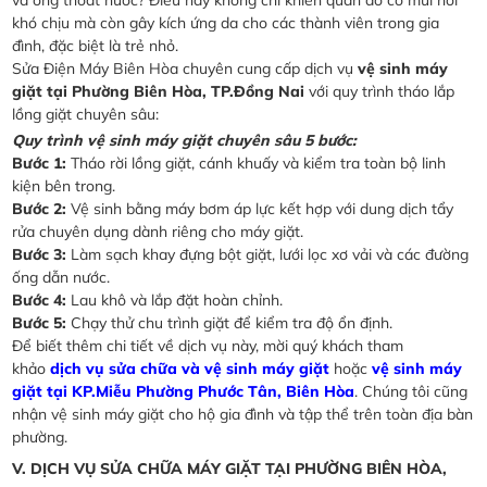
và ống thoát nước? Điều này không chỉ khiến quần áo có mùi hôi
khó chịu mà còn gây kích ứng da cho các thành viên trong gia
đình, đặc biệt là trẻ nhỏ.
Sửa Điện Máy Biên Hòa chuyên cung cấp dịch vụ
vệ sinh máy
giặt tại Phường Biên Hòa, TP.Đồng Nai
với quy trình tháo lắp
lồng giặt chuyên sâu:
Quy trình vệ sinh máy giặt chuyên sâu 5 bước:
Bước 1:
Tháo rời lồng giặt, cánh khuấy và kiểm tra toàn bộ linh
kiện bên trong.
Bước 2:
Vệ sinh bằng máy bơm áp lực kết hợp với dung dịch tẩy
rửa chuyên dụng dành riêng cho máy giặt.
Bước 3:
Làm sạch khay đựng bột giặt, lưới lọc xơ vải và các đường
ống dẫn nước.
Bước 4:
Lau khô và lắp đặt hoàn chỉnh.
Bước 5:
Chạy thử chu trình giặt để kiểm tra độ ổn định.
Để biết thêm chi tiết về dịch vụ này, mời quý khách tham
khảo
dịch vụ sửa chữa và vệ sinh máy giặt
hoặc
vệ sinh máy
giặt tại KP.Miễu Phường Phước Tân, Biên Hòa
. Chúng tôi cũng
nhận vệ sinh máy giặt cho hộ gia đình và tập thể trên toàn địa bàn
phường.
V. DỊCH VỤ SỬA CHỮA MÁY GIẶT TẠI PHƯỜNG BIÊN HÒA,