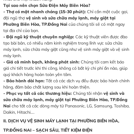
Tại sao nên chọn Sửa Điện Máy Biên Hòa?
- Thợ có mặt nhanh chóng (15-30 phút):
Chỉ cần một cuộc gọi,
đội ngũ thợ
vệ sinh và sửa chữa máy lạnh, máy giặt tại
Phường Biên Hòa, TP.Đồng Nai
của chúng tôi sẽ có mặt ngay
tại địa chỉ của bạn.
- Đội ngũ kỹ thuật chuyên nghiệp:
Các kỹ thuật viên được đào
tạo bài bản, có nhiều năm kinh nghiệm trong lĩnh vực sửa chữa
máy lạnh, sửa chữa máy giặt cũng như vệ sinh máy giặt và vệ sinh
máy lạnh.
- Giá cả minh bạch, không phát sinh:
Chúng tôi cam kết báo
giá chi tiết trước khi thi công, không có bất kỳ chi phí ẩn nào, giúp
quý khách hàng hoàn toàn yên tâm.
- Bảo hành dài hạn:
Tất cả các dịch vụ đều được bảo hành chính
hãng, đảm bảo chất lượng sau khi hoàn thiện.
- Phục vụ tất cả các thương hiệu:
Chúng tôi nhận
vệ sinh và
sửa chữa máy lạnh, máy giặt tại Phường Biên Hòa, TP.Đồng
Nai
cho tất cả các dòng máy từ Panasonic, LG, Samsung, Toshiba,
Daikin, Hitachi….
II. DỊCH VỤ VỆ SINH MÁY LẠNH TẠI PHƯỜNG BIÊN HÒA,
TP.ĐỒNG NAI – SẠCH SÂU, TIẾT KIỆM ĐIỆN