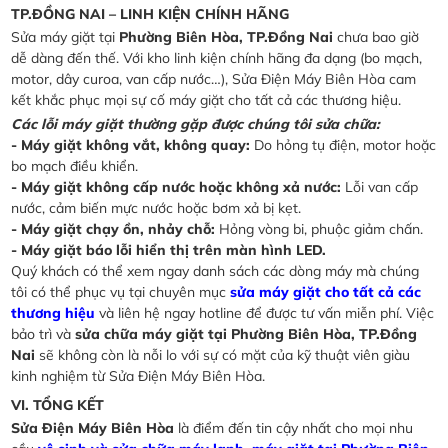
TP.ĐỒNG NAI – LINH KIỆN CHÍNH HÃNG
Sửa máy giặt tại
Phường Biên Hòa, TP.Đồng Nai
chưa bao giờ
dễ dàng đến thế. Với kho linh kiện chính hãng đa dạng (bo mạch,
motor, dây curoa, van cấp nước…), Sửa Điện Máy Biên Hòa cam
kết khắc phục mọi sự cố máy giặt cho tất cả các thương hiệu.
Các lỗi máy giặt thường gặp được chúng tôi sửa chữa:
- Máy giặt không vắt, không quay:
Do hỏng tụ điện, motor hoặc
bo mạch điều khiển.
- Máy giặt không cấp nước hoặc không xả nước:
Lỗi van cấp
nước, cảm biến mực nước hoặc bơm xả bị kẹt.
- Máy giặt chạy ồn, nhảy chỗ:
Hỏng vòng bi, phuộc giảm chấn.
- Máy giặt báo lỗi hiển thị trên màn hình LED.
Quý khách có thể xem ngay danh sách các dòng máy mà chúng
tôi có thể phục vụ tại chuyên mục
sửa máy giặt cho tất cả các
thương hiệu
và liên hệ ngay hotline để được tư vấn miễn phí. Việc
bảo trì và
sửa chữa máy giặt tại Phường Biên Hòa, TP.Đồng
Nai
sẽ không còn là nỗi lo với sự có mặt của kỹ thuật viên giàu
kinh nghiệm từ Sửa Điện Máy Biên Hòa.
VI. TỔNG KẾT
Sửa Điện Máy Biên Hòa
là điểm đến tin cậy nhất cho mọi nhu