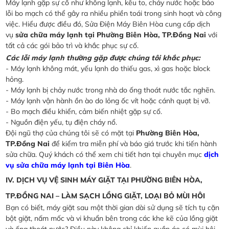
Máy lạnh gặp sự cố như không lạnh, kêu to, chảy nước hoặc báo
lỗi bo mạch có thể gây ra nhiều phiền toái trong sinh hoạt và công
việc. Hiểu được điều đó, Sửa Điện Máy Biên Hòa cung cấp dịch
vụ
sửa chữa máy lạnh tại Phường Biên Hòa, TP.Đồng Nai
với
tất cả các gói bảo trì và khắc phục sự cố.
Các lỗi máy lạnh thường gặp được chúng tôi khắc phục:
- Máy lạnh không mát, yếu lạnh do thiếu gas, xì gas hoặc block
hỏng.
- Máy lạnh bị chảy nước trong nhà do ống thoát nước tắc nghẽn.
- Máy lạnh vận hành ồn ào do lỏng ốc vít hoặc cánh quạt bị vỡ.
- Bo mạch điều khiển, cảm biến nhiệt gặp sự cố.
- Nguồn điện yếu, tụ điện cháy nổ.
Đội ngũ thợ của chúng tôi sẽ có mặt tại
Phường Biên Hòa,
TP.Đồng Nai
để kiểm tra miễn phí và báo giá trước khi tiến hành
sửa chữa. Quý khách có thể xem chi tiết hơn tại chuyên mục
dịch
vụ sửa chữa máy lạnh tại Biên Hòa
.
IV. DỊCH VỤ VỆ SINH MÁY GIẶT TẠI PHƯỜNG BIÊN HÒA,
TP.ĐỒNG NAI – LÀM SẠCH LỒNG GIẶT, LOẠI BỎ MÙI HÔI
Bạn có biết, máy giặt sau một thời gian dài sử dụng sẽ tích tụ cặn
bột giặt, nấm mốc và vi khuẩn bên trong các khe kẽ của lồng giặt