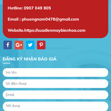
Hotline: 0907 049 805
Email : phuongnam0478@gmail.com
Website.https://suadienmaybienhoa.com
ĐĂNG KÝ NHẬN BÁO GIÁ
Gia Đình lắp máy nóng lạnh
Gia Đình chúng tôi rất hài lòng dịch vụ tại
website
Anh An
Dự án nhà phố đẹp lên nhờ đội thợ điện từ dịch
vụ