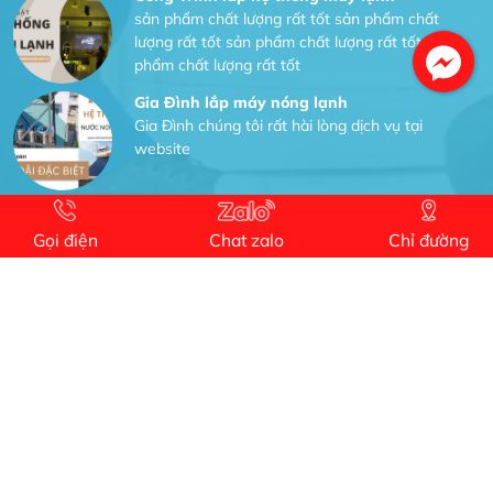
sản phẩm chất lượng rất tốt sản phẩm chất
lượng rất tốt sản phẩm chất lượng rất tốt sản
phẩm chất lượng rất tốt
Gia Đình lắp máy nóng lạnh
Gia Đình chúng tôi rất hài lòng dịch vụ tại
website
Anh An
Dự án nhà phố đẹp lên nhờ đội thợ điện từ dịch
Gọi điện
Chat zalo
Chỉ đường
vụ
Dịch vụ MoTor
Tôi hài lòng quấn motor đẹp và đúng ý
Công Trình lắp hệ thống máy lạnh
sản phẩm chất lượng rất tốt sản phẩm chất
lượng rất tốt sản phẩm chất lượng rất tốt sản
phẩm chất lượng rất tốt