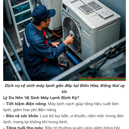
Dịch vụ vệ sinh máy lạnh gần đây tại Biên Hòa, Đồng Nai uy
tín
Lý Do Nên Vệ Sinh Máy Lạnh Định Kỳ?
- Tiết kiệm điện năng
: Máy lạnh sạch giúp tăng hiệu suất làm
lạnh, giảm hao phí điện năng.
- Bảo vệ sức khỏe
: Loại bỏ bụi bẩn, vi khuẩn, nấm mốc trong dàn
lạnh, mang lại không khí trong lành.
- Tăng tuổi thọ máy
: Bảo trì thường xuyên giúp giảm hỏng hóc,