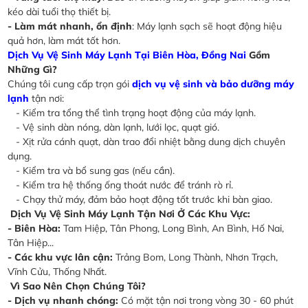
kéo dài tuổi thọ thiết bị.
- Làm mát nhanh, ổn định
: Máy lạnh sạch sẽ hoạt động hiệu
quả hơn, làm mát tốt hơn.
Dịch Vụ Vệ Sinh Máy Lạnh Tại Biên Hòa, Đồng Nai
Gồm
Những Gì?
Chúng tôi cung cấp trọn gói
dịch vụ vệ sinh và bảo dưỡng máy
lạnh
tận nơi:
- Kiểm tra tổng thể tình trạng hoạt động của máy lạnh.
- Vệ sinh dàn nóng, dàn lạnh, lưới lọc, quạt gió.
- Xịt rửa cánh quạt, dàn trao đổi nhiệt bằng dung dịch chuyên
dụng.
- Kiểm tra và bổ sung gas (nếu cần).
- Kiểm tra hệ thống ống thoát nước để tránh rò rỉ.
- Chạy thử máy, đảm bảo hoạt động tốt trước khi bàn giao.
Dịch Vụ Vệ Sinh Máy Lạnh Tận Nơi Ở Các Khu Vực:
- Biên Hòa:
Tam Hiệp, Tân Phong, Long Bình, An Bình, Hố Nai,
Tân Hiệp...
- Các khu vực lân cận:
Trảng Bom, Long Thành, Nhơn Trạch,
Vĩnh Cửu, Thống Nhất.
Vì Sao Nên Chọn Chúng Tôi?
- Dịch vụ nhanh chóng:
Có mặt tận nơi trong vòng 30 - 60 phút