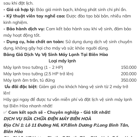
sau khi đặt lịch.
- Giá cả hợp lý:
Báo giá minh bạch, không phát sinh chi phí ẩn.
- Kỹ thuật viên tay nghề cao:
Được đào tạo bài bản, nhiều năm
kinh nghiệm.
- Bảo hành dịch vụ:
Cam kết bảo hành sau khi vệ sinh, đảm bảo
máy hoạt động tốt.
- Dụng cụ, hóa chất an toàn:
Sử dụng dung dịch vệ sinh chuyên
dụng, không gây hại cho máy và sức khỏe người dùng.
Bảng Giá Dịch Vụ Vệ Sinh Máy Lạnh Tại Biên Hòa
Loại máy lạnh
Máy lạnh treo tường (1 - 2 HP)
150.000
Máy lạnh treo tường (2.5 HP trở lên)
200.000
Máy lạnh âm trần, tủ đứng
350.000
Ưu đãi đặc biệt
: Giảm giá cho khách hàng vệ sinh từ 2 máy trở
lên!
Hãy gọi ngay để được tư vấn miễn phí và đặt lịch vệ sinh máy lạnh
tại Biên Hòa nhanh nhất!
✅
Cam kết sạch sẽ - Chuyên nghiệp - Giá tốt nhất!
DỊCH VỤ SỬA CHỮA ĐIỆN MÁY BIÊN HOÀ
Địa Chỉ 1: Lô 11 Đường N6, KP.Bình Dương P.Long Bình Tân,
Biên Hòa