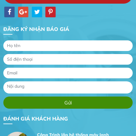
ĐĂNG KÝ NHẬN BÁO GIÁ
Gia Đình lắp máy nóng lạnh
Gia Đình chúng tôi rất hài lòng dịch vụ tại
website
Anh An
Dự án nhà phố đẹp lên nhờ đội thợ điện từ dịch
vụ
Dịch vụ MoTor
Tôi hài lòng quấn motor đẹp và đúng ý
ĐÁNH GIÁ KHÁCH HÀNG
Công Trình lắp hệ thống máy lạnh