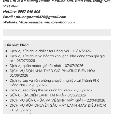
Đia Chỉ 2: KP.Hương Phước, P.Phước Tân, Biên Hoà, Đồng Nai,
Việt Nam
Hotline: 0907 049 805
Email : phuongnam0478@gmail.com
Website.https://suadienmaybienhoa.com
Bài viết khác:
Dịch vụ sửa chữa chiller tại Đồng Nai - 16/07/2026
Dịch vụ sửa chữa và bảo trì kho lạnh, kho đông trọn gói giá
rẻ - 08/07/2026
Dịch vụ quấn motor giá tốt nhất - 07/07/2026
DỊCH VỤ DỌN NHÀ THEO GIỜ PHƯỜNG BIÊN HÒA -
01/06/2026
Dịch vụ tạp vụ văn phòng chuyên nghiệp tại Thành Phố
Đồng Nai - 29/05/2026
Dịch vụ seo tổng the và quản trị web - 25/05/2026
SỬA CHỮA ĐIỆN LẠNH TẠI NHÀ - 04/05/2026
DỊCH VỤ SỬA CHỮA VÀ VỆ SINH MÁY GIẶT - 22/04/2026
DỊCH VỤ RỬA CHUYÊN SÂU MÁY LẠNH (MÁY ĐIỀU HÒA)
- 03/03/2026