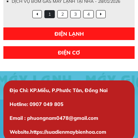
DỊCH VỤ BƠM GAS MÁY LẠNH TẠI NHÀ - 28/01/2026
1
2
3
4
ĐIỆN LẠNH
ĐIỆN CƠ
Địa Chỉ: KP.Miễu, P.Phước Tân, Đồng Nai
Hotline: 0907 049 805
Email : phuongnam0478@gmail.com
Website.https://suadienmaybienhoa.com