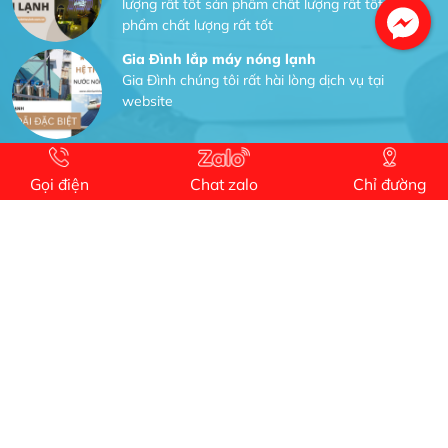
lượng rất tốt sản phẩm chất lượng rất tốt sản
phẩm chất lượng rất tốt
Gia Đình lắp máy nóng lạnh
Gia Đình chúng tôi rất hài lòng dịch vụ tại
website
Anh An
Dự án nhà phố đẹp lên nhờ đội thợ điện từ dịch
Gọi điện
Chat zalo
Chỉ đường
vụ
Dịch vụ MoTor
Tôi hài lòng quấn motor đẹp và đúng ý
Công Trình lắp hệ thống máy lạnh
sản phẩm chất lượng rất tốt sản phẩm chất
lượng rất tốt sản phẩm chất lượng rất tốt sản
phẩm chất lượng rất tốt