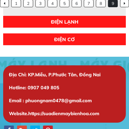
1
2
3
4
5
6
7
8
9
ĐIỆN LẠNH
ĐIỆN CƠ
Địa Chỉ: KP.Miễu, P.Phước Tân, Đồng Nai
Hotline: 0907 049 805
Email : phuongnam0478@gmail.com
Website.https://suadienmaybienhoa.com