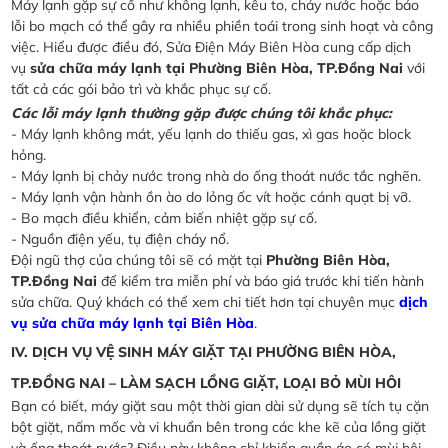
Máy lạnh gặp sự cố như không lạnh, kêu to, chảy nước hoặc báo
lỗi bo mạch có thể gây ra nhiều phiền toái trong sinh hoạt và công
việc. Hiểu được điều đó, Sửa Điện Máy Biên Hòa cung cấp dịch
vụ
sửa chữa máy lạnh tại Phường Biên Hòa, TP.Đồng Nai
với
tất cả các gói bảo trì và khắc phục sự cố.
Các lỗi máy lạnh thường gặp được chúng tôi khắc phục:
- Máy lạnh không mát, yếu lạnh do thiếu gas, xì gas hoặc block
hỏng.
- Máy lạnh bị chảy nước trong nhà do ống thoát nước tắc nghẽn.
- Máy lạnh vận hành ồn ào do lỏng ốc vít hoặc cánh quạt bị vỡ.
- Bo mạch điều khiển, cảm biến nhiệt gặp sự cố.
- Nguồn điện yếu, tụ điện cháy nổ.
Đội ngũ thợ của chúng tôi sẽ có mặt tại
Phường Biên Hòa,
TP.Đồng Nai
để kiểm tra miễn phí và báo giá trước khi tiến hành
sửa chữa. Quý khách có thể xem chi tiết hơn tại chuyên mục
dịch
vụ sửa chữa máy lạnh tại Biên Hòa
.
IV. DỊCH VỤ VỆ SINH MÁY GIẶT TẠI PHƯỜNG BIÊN HÒA,
TP.ĐỒNG NAI – LÀM SẠCH LỒNG GIẶT, LOẠI BỎ MÙI HÔI
Bạn có biết, máy giặt sau một thời gian dài sử dụng sẽ tích tụ cặn
bột giặt, nấm mốc và vi khuẩn bên trong các khe kẽ của lồng giặt