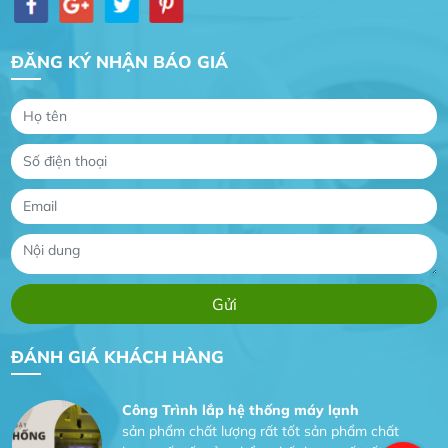
ĐĂNG KÝ NHẬN BÁO GIÁ
Gia Đình lắp máy nóng lạnh
Gia Đình chúng tôi rất hài lòng dịch vụ tại
website
Anh An
Dự án nhà phố đẹp lên nhờ đội thợ điện từ dịch
vụ
Dịch vụ MoTor
Tôi hài lòng quấn motor đẹp và đúng ý
ĐÁNH GIÁ KHÁCH HÀNG
Công Trình lắp hệ thống máy lạnh
sản phẩm chất lượng rất tốt sản phẩm chất