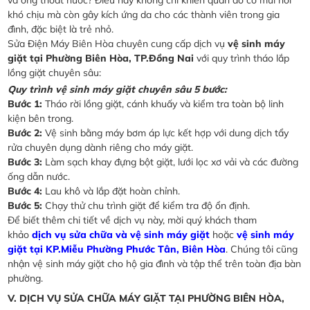
và ống thoát nước? Điều này không chỉ khiến quần áo có mùi hôi
khó chịu mà còn gây kích ứng da cho các thành viên trong gia
đình, đặc biệt là trẻ nhỏ.
Sửa Điện Máy Biên Hòa chuyên cung cấp dịch vụ
vệ sinh máy
giặt tại Phường Biên Hòa, TP.Đồng Nai
với quy trình tháo lắp
lồng giặt chuyên sâu:
Quy trình vệ sinh máy giặt chuyên sâu 5 bước:
Bước 1:
Tháo rời lồng giặt, cánh khuấy và kiểm tra toàn bộ linh
kiện bên trong.
Bước 2:
Vệ sinh bằng máy bơm áp lực kết hợp với dung dịch tẩy
rửa chuyên dụng dành riêng cho máy giặt.
Bước 3:
Làm sạch khay đựng bột giặt, lưới lọc xơ vải và các đường
ống dẫn nước.
Bước 4:
Lau khô và lắp đặt hoàn chỉnh.
Bước 5:
Chạy thử chu trình giặt để kiểm tra độ ổn định.
Để biết thêm chi tiết về dịch vụ này, mời quý khách tham
khảo
dịch vụ sửa chữa và vệ sinh máy giặt
hoặc
vệ sinh máy
giặt tại KP.Miễu Phường Phước Tân, Biên Hòa
. Chúng tôi cũng
nhận vệ sinh máy giặt cho hộ gia đình và tập thể trên toàn địa bàn
phường.
V. DỊCH VỤ SỬA CHỮA MÁY GIẶT TẠI PHƯỜNG BIÊN HÒA,