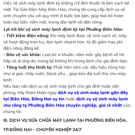
Việc vệ sinh máy lạnh định kỳ không chỉ đơn thuần là làm sạch bề
mặt. Tại Sửa Điện Máy Biên Hòa, chúng tôi cung cấp dịch vụ vệ
sinh chuyên sâu với quy trình 6 bước bài bản, giúp loại bỏ hoàn
toàn bụi bẩn, nấm mốc trong dàn lạnh và dàn nóng.
Lợi ích khi vệ sinh máy lạnh định kỳ tại Phường Biên Hòa:
- Tiết kiệm điện năng:
Khi máy lạnh được vệ sinh sạch sẽ, máy
sẽ hoạt động trơn tru, làm lạnh nhanh hơn, từ đó giảm hao phí
điện năng đáng kể.
- Bảo vệ sức khỏe:
Loại bỏ vi khuẩn, nấm mốc gây bệnh về hô
hấp và dị ứng da, mang lại không khí trong lành cho gia đình bạn.
- Tăng tuổi thọ thiết bị:
Phát hiện sớm các dấu hiệu hỏng hóc
như xì gas, chảy nước, block yếu… giúp kéo dài tuổi thọ cho máy
lạnh.
Nếu bạn cần dịch vụ vệ sinh máy lạnh cho gia đình hoặc văn
phòng, hãy tham khảo ngay
dịch vụ vệ sinh máy lạnh gần đây
tại Biên Hòa, Đồng Nai uy tín
hoặc
dịch vụ vệ sinh máy lạnh
cho công ty Phường Biên Hòa chuyên nghiệp, giá rẻ nhất
của
chúng tôi.
III. DỊCH VỤ SỬA CHỮA MÁY LẠNH TẠI PHƯỜNG BIÊN HÒA,
TP.ĐỒNG NAI – CHUYÊN NGHIỆP 24/7