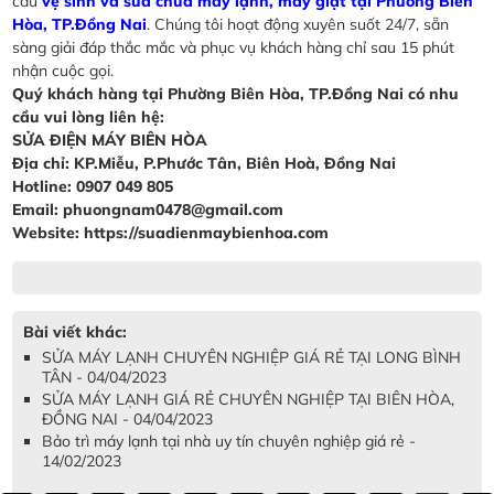
cầu
vệ sinh và sửa chữa máy lạnh, máy giặt tại Phường Biên
Hòa, TP.Đồng Nai
. Chúng tôi hoạt động xuyên suốt 24/7, sẵn
sàng giải đáp thắc mắc và phục vụ khách hàng chỉ sau 15 phút
nhận cuộc gọi.
Quý khách hàng tại Phường Biên Hòa, TP.Đồng Nai có nhu
cầu vui lòng liên hệ:
SỬA ĐIỆN MÁY BIÊN HÒA
Địa chỉ: KP.Miễu, P.Phước Tân, Biên Hoà, Đồng Nai
Hotline: 0907 049 805
Email: phuongnam0478@gmail.com
Website: https://suadienmaybienhoa.com
Bài viết khác:
SỬA MÁY LẠNH CHUYÊN NGHIỆP GIÁ RẺ TẠI LONG BÌNH
TÂN - 04/04/2023
SỬA MÁY LẠNH GIÁ RẺ CHUYÊN NGHIỆP TẠI BIÊN HÒA,
ĐỒNG NAI - 04/04/2023
Bảo trì máy lạnh tại nhà uy tín chuyên nghiệp giá rẻ -
14/02/2023