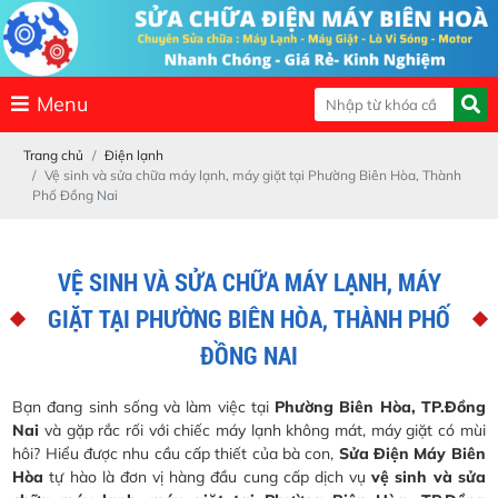
Menu
Trang chủ
Điện lạnh
Vệ sinh và sửa chữa máy lạnh, máy giặt tại Phường Biên Hòa, Thành
Phố Đồng Nai
VỆ SINH VÀ SỬA CHỮA MÁY LẠNH, MÁY
GIẶT TẠI PHƯỜNG BIÊN HÒA, THÀNH PHỐ
ĐỒNG NAI
Bạn đang sinh sống và làm việc tại
Phường Biên Hòa, TP.Đồng
Nai
và gặp rắc rối với chiếc máy lạnh không mát, máy giặt có mùi
hôi? Hiểu được nhu cầu cấp thiết của bà con,
Sửa Điện Máy Biên
Hòa
tự hào là đơn vị hàng đầu cung cấp dịch vụ
vệ sinh và sửa