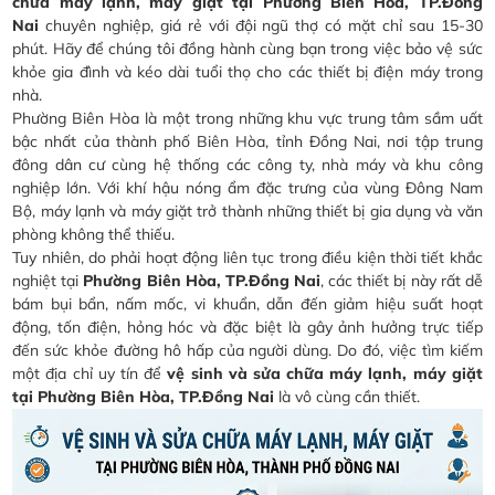
chữa máy lạnh, máy giặt tại Phường Biên Hòa, TP.Đồng
Nai
chuyên nghiệp, giá rẻ với đội ngũ thợ có mặt chỉ sau 15-30
phút. Hãy để chúng tôi đồng hành cùng bạn trong việc bảo vệ sức
khỏe gia đình và kéo dài tuổi thọ cho các thiết bị điện máy trong
nhà.
Phường Biên Hòa là một trong những khu vực trung tâm sầm uất
bậc nhất của thành phố Biên Hòa, tỉnh Đồng Nai, nơi tập trung
đông dân cư cùng hệ thống các công ty, nhà máy và khu công
nghiệp lớn. Với khí hậu nóng ẩm đặc trưng của vùng Đông Nam
Bộ, máy lạnh và máy giặt trở thành những thiết bị gia dụng và văn
phòng không thể thiếu.
Tuy nhiên, do phải hoạt động liên tục trong điều kiện thời tiết khắc
nghiệt tại
Phường Biên Hòa, TP.Đồng Nai
, các thiết bị này rất dễ
bám bụi bẩn, nấm mốc, vi khuẩn, dẫn đến giảm hiệu suất hoạt
động, tốn điện, hỏng hóc và đặc biệt là gây ảnh hưởng trực tiếp
đến sức khỏe đường hô hấp của người dùng. Do đó, việc tìm kiếm
một địa chỉ uy tín để
vệ sinh và sửa chữa máy lạnh, máy giặt
tại Phường Biên Hòa, TP.Đồng Nai
là vô cùng cần thiết.