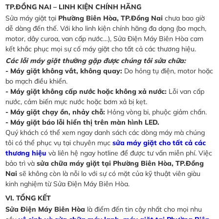
TP.ĐỒNG NAI – LINH KIỆN CHÍNH HÃNG
Sửa máy giặt tại
Phường Biên Hòa, TP.Đồng Nai
chưa bao giờ
dễ dàng đến thế. Với kho linh kiện chính hãng đa dạng (bo mạch,
motor, dây curoa, van cấp nước…), Sửa Điện Máy Biên Hòa cam
kết khắc phục mọi sự cố máy giặt cho tất cả các thương hiệu.
Các lỗi máy giặt thường gặp được chúng tôi sửa chữa:
- Máy giặt không vắt, không quay:
Do hỏng tụ điện, motor hoặc
bo mạch điều khiển.
- Máy giặt không cấp nước hoặc không xả nước:
Lỗi van cấp
nước, cảm biến mực nước hoặc bơm xả bị kẹt.
- Máy giặt chạy ồn, nhảy chỗ:
Hỏng vòng bi, phuộc giảm chấn.
- Máy giặt báo lỗi hiển thị trên màn hình LED.
Quý khách có thể xem ngay danh sách các dòng máy mà chúng
tôi có thể phục vụ tại chuyên mục
sửa máy giặt cho tất cả các
thương hiệu
và liên hệ ngay hotline để được tư vấn miễn phí. Việc
bảo trì và
sửa chữa máy giặt tại Phường Biên Hòa, TP.Đồng
Nai
sẽ không còn là nỗi lo với sự có mặt của kỹ thuật viên giàu
kinh nghiệm từ Sửa Điện Máy Biên Hòa.
VI. TỔNG KẾT
Sửa Điện Máy Biên Hòa
là điểm đến tin cậy nhất cho mọi nhu