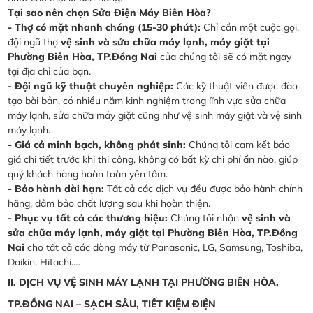
Tại sao nên chọn Sửa Điện Máy Biên Hòa?
- Thợ có mặt nhanh chóng (15-30 phút):
Chỉ cần một cuộc gọi,
đội ngũ thợ
vệ sinh và sửa chữa máy lạnh, máy giặt tại
Phường Biên Hòa, TP.Đồng Nai
của chúng tôi sẽ có mặt ngay
tại địa chỉ của bạn.
- Đội ngũ kỹ thuật chuyên nghiệp:
Các kỹ thuật viên được đào
tạo bài bản, có nhiều năm kinh nghiệm trong lĩnh vực sửa chữa
máy lạnh, sửa chữa máy giặt cũng như vệ sinh máy giặt và vệ sinh
máy lạnh.
- Giá cả minh bạch, không phát sinh:
Chúng tôi cam kết báo
giá chi tiết trước khi thi công, không có bất kỳ chi phí ẩn nào, giúp
quý khách hàng hoàn toàn yên tâm.
- Bảo hành dài hạn:
Tất cả các dịch vụ đều được bảo hành chính
hãng, đảm bảo chất lượng sau khi hoàn thiện.
- Phục vụ tất cả các thương hiệu:
Chúng tôi nhận
vệ sinh và
sửa chữa máy lạnh, máy giặt tại Phường Biên Hòa, TP.Đồng
Nai
cho tất cả các dòng máy từ Panasonic, LG, Samsung, Toshiba,
Daikin, Hitachi….
II. DỊCH VỤ VỆ SINH MÁY LẠNH TẠI PHƯỜNG BIÊN HÒA,
TP.ĐỒNG NAI – SẠCH SÂU, TIẾT KIỆM ĐIỆN