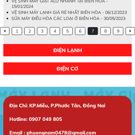
VỆ SINH MÁY GIẶT ALO NHANH TẠI BIÊN HÒA -
15/01/2024
VỆ SINH MÁY LẠNH GIÁ RẺ NHẤT BIÊN HÒA - 06/12/2023
SỬA MÁY ĐIỀU HÒA CÁC LOẠI Ở BIÊN HÒA - 30/05/2023
1
2
3
4
5
6
7
8
9
ĐIỆN LẠNH
ĐIỆN CƠ
Địa Chỉ: KP.Miễu, P.Phước Tân, Đồng Nai
Hotline: 0907 049 805
Email : phuongnam0478@gmail.com