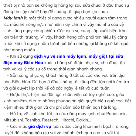
thiết bị nhà bạn sẽ không bị hỏng lại sau sửa chưa, ở đâu thực sự
đáng tin cậy nhất? hãy để chúng tôi giúp bạn lựa chọn.
Máy lạnh
là một thiết bị đang được nhiều người quan tâm trong
lúc mùa hè nóng nực như hiện nay, chính vì vậy mà nhu cầu vệ
sinh cũng ngày càng nhiều. Các dịch vụ cung cấp xuất hiện tràn
lan trên thị trường. Vì vậy, khách hàng cần phải tìm hiểu kỹ càng
trước khi sử dụng nhằm tránh bỏ tiền nhưng lại không có kết quả
như mong muốn.
- Khi sử dụng
dịch vụ vệ sinh máy lạnh, máy giặt tại sửa
điện máy Biên Hòa
khách hàng sẽ được phục vụ chu đáo, tận
tình và xử lý các sự cố trong thời gian nhanh chóng.
- Sẵn sàng phục vụ khách hàng ở tất cả các khu vực trên địa
bàn Biên Hòa. Dù bạn ở đâu, chúng tôi cũng đến tận nơi kiểm tra
và giải quyết kịp thời kể cả các ngày lễ tết và cuối tuần.
- Được thực hiện bởi đội ngũ nhân viên có tay nghề cao, giàu
kinh nghiệm, đưa ra những phương án giải quyết hiệu quả cao, tiết
kiệm nhiều thời gian và chi phí đảm bảo khiến bạn hài lòng.
- Hỗ trợ vệ sinh cho tất cả các dòng máy lạnh như: Panasonic,
Mitsubishi, Toshiba, Reetech, Hitachi, Daikin…
- Các mức
giá dịch vụ
luôn được công khai minh bạch, rõ ràng,
tuyệt đối không báo giá sai và chênh lệch quá cao so với thị