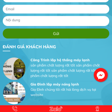
Anh An
Dự án nhà phố đẹp lên nhờ đội thợ điện từ dịch
vụ
Dịch vụ MoTor
Tôi hài lòng quấn motor đẹp và đúng ý
ĐÁNH GIÁ KHÁCH HÀNG
Công Trình lắp hệ thống máy lạnh
sản phẩm chất lượng rất tốt sản phẩm chất
lượng rất tốt sản phẩm chất lượng rất tốt sản
phẩm chất lượng rất tốt
Gia Đình lắp máy nóng lạnh
Gia Đình chúng tôi rất hài lòng dịch vụ tại
website
Anh An