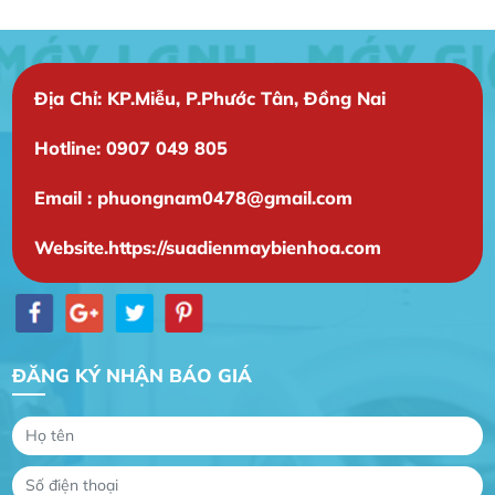
Địa Chỉ: KP.Miễu, P.Phước Tân, Đồng Nai
Hotline: 0907 049 805
Email : phuongnam0478@gmail.com
Website.https://suadienmaybienhoa.com
ĐĂNG KÝ NHẬN BÁO GIÁ
Gia Đình lắp máy nóng lạnh
Gia Đình chúng tôi rất hài lòng dịch vụ tại
website