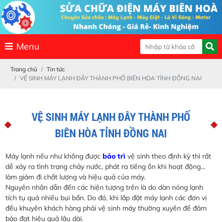
Menu
Trang chủ
Tin tức
VỆ SINH MÁY LẠNH ĐÂY THÀNH PHỐ BIÊN HÒA TỈNH ĐỒNG NAI
VỆ SINH MÁY LẠNH ĐÂY THÀNH PHỐ
BIÊN HÒA TỈNH ĐỒNG NAI
Máy lạnh nếu như không được
bảo trì
vệ sinh theo định kỳ thì rất
dễ xảy ra tình trạng chảy nước, phát ra tiếng ồn khi hoạt động…
làm giảm đi chất lượng và hiệu quả của máy.
Nguyên nhân dẫn đến các hiện tượng trên là do dàn nóng lạnh
tích tụ quá nhiều bụi bẩn. Do đó, khi lắp đặt máy lạnh các đơn vị
đều khuyên khách hàng phải vệ sinh máy thường xuyên để đảm
bảo đạt hiệu quả lâu dài.