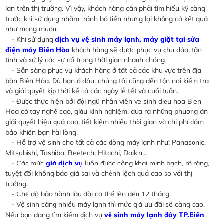
lan trên thị trường. Vì vậy, khách hàng cần phải tìm hiểu kỹ càng
trước khi sử dụng nhằm tránh bỏ tiền nhưng lại không có kết quả
như mong muốn.
- Khi sử dụng
dịch vụ vệ sinh máy lạnh, máy giặt tại sửa
điện máy Biên Hòa
khách hàng sẽ được phục vụ chu đáo, tận
tình và xử lý các sự cố trong thời gian nhanh chóng.
- Sẵn sàng phục vụ khách hàng ở tất cả các khu vực trên địa
bàn Biên Hòa. Dù bạn ở đâu, chúng tôi cũng đến tận nơi kiểm tra
và giải quyết kịp thời kể cả các ngày lễ tết và cuối tuần.
- Được thực hiện bởi đội ngũ nhân viên ve sinh dieu hoa Bien
Hoa có tay nghề cao, giàu kinh nghiệm, đưa ra những phương án
giải quyết hiệu quả cao, tiết kiệm nhiều thời gian và chi phí đảm
bảo khiến bạn hài lòng.
- Hỗ trợ vệ sinh cho tất cả các dòng máy lạnh như: Panasonic,
Mitsubishi, Toshiba, Reetech, Hitachi, Daikin…
- Các mức
giá dịch vụ
luôn được công khai minh bạch, rõ ràng,
tuyệt đối không báo giá sai và chênh lệch quá cao so với thị
trường.
- Chế độ bảo hành lâu dài có thể lên đến 12 tháng.
- Vệ sinh càng nhiều máy lạnh thì mức giá ưu đãi sẽ càng cao.
Nếu bạn đang tìm kiếm dịch vụ
vệ sinh máy lạnh đây TP.Biên