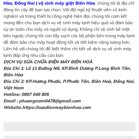
Hòa, Đồng Nai | vệ sinh máy giặt Biên Hòa
, chúng tôi là địa chỉ
đáng tin cậy để bạn lựa chọn. Với đội ngũ kỹ thuật viên có kinh
nghiệm và trang thiết bị công nghệ hiện đại, chúng tôi cam kết
mang đến cho bạn dịch vụ vệ sinh máy lạnh hiệu quả và đảm bảo
sự an toàn cho máy và người sử dụng. Không chỉ vệ sinh bề mặt
bên ngoài, chúng tôi còn tẩy sạch các bộ phận bên trong máy lạnh
để đảm bảo cho máy hoạt động tốt và tiết kiệm năng lượng hơn.
Liên hệ với chúng tôi để biết thêm chi tiết về dịch vụ vệ sinh máy
lạnh đáp ứng nhu cầu của bạn.
DỊCH VỤ SỬA CHỮA ĐIỆN MÁY BIÊN HOÀ
Địa Chỉ 1: Lô 11 Đường N6, KP.Bình Dương P.Long Bình Tân,
Biên Hòa
Đia Chỉ 2: KP.Hương Phước, P.Phước Tân, Biên Hoà, Đồng Nai,
Việt Nam
Hotline: 0907 049 805
Email : phuongnam0478@gmail.com
Website.https://suadienmaybienhoa.com