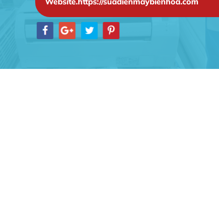
Website.https://suadienmaybienhoa.com