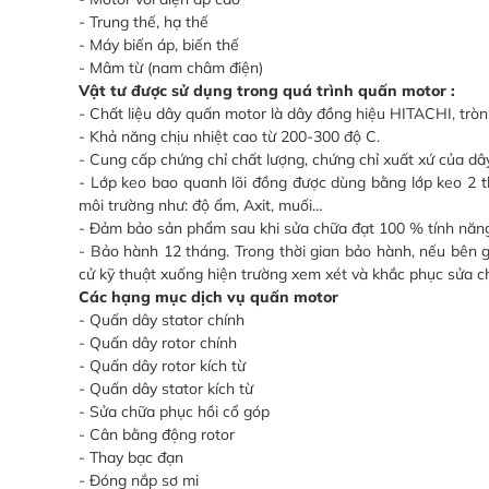
- Trung thế, hạ thế
- Máy biến áp, biến thế
- Mâm từ (nam châm điện)
Vật tư được sử dụng trong quá trình quấn motor :
- Chất liệu dây quấn motor là dây đồng hiệu HITACHI, trò
- Khả năng chịu nhiệt cao từ 200-300 độ C.
- Cung cấp chứng chỉ chất lượng, chứng chỉ xuất xứ của d
- Lớp keo bao quanh lõi đồng được dùng bằng lớp keo 2 
môi trường như: độ ẩm, Axit, muối…
- Đảm bảo sản phẩm sau khi sửa chữa đạt 100 % tính năng
- Bảo hành 12 tháng. Trong thời gian bảo hành, nếu bên 
cử kỹ thuật xuống hiện trường xem xét và khắc phục sửa c
Các hạng mục dịch vụ quấn motor
- Quấn dây stator chính
- Quấn dây rotor chính
- Quấn dây rotor kích từ
- Quấn dây stator kích từ
- Sửa chữa phục hồi cổ góp
- Cân bằng động rotor
- Thay bạc đạn
- Đóng nắp sơ mi