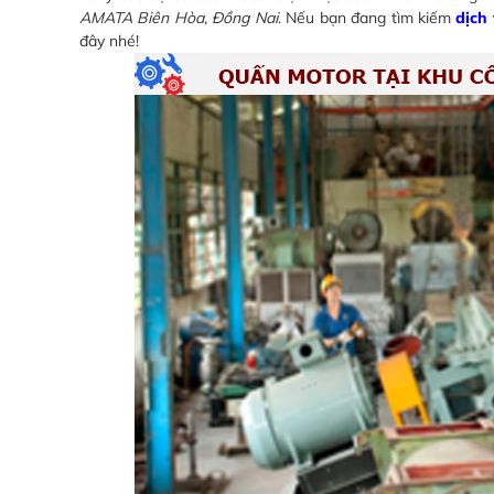
AMATA Biên Hòa, Đồng Nai
. Nếu bạn đang tìm kiếm
dịch
đây nhé!