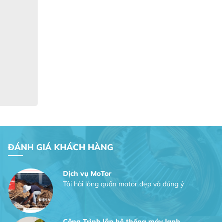
Gia Đình lắp máy nóng lạnh
Gia Đình chúng tôi rất hài lòng dịch vụ
tại website
Anh An
Dự án nhà phố đẹp lên nhờ đội thợ
ĐÁNH GIÁ KHÁCH HÀNG
điện từ dịch vụ
Dịch vụ MoTor
Tôi hài lòng quấn motor đẹp và đúng ý
Công Trình lắp hệ thống máy lạnh