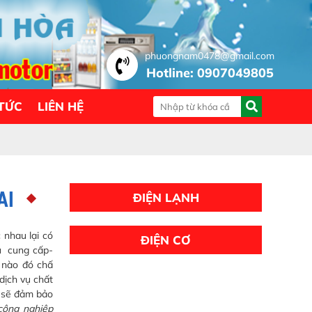
phuongnam0478@gmail.com
Hotline: 0907049805
 TỨC
LIÊN HỆ
AI
ĐIỆN LẠNH
 nhau lại có
ĐIỆN CƠ
vụ cung cấp-
ụ nào đó chấ
dịch vụ chất
i sẽ đảm bảo
công nghiệp