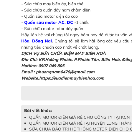
- Sửa chữa máy biến áp, biến thế
- Sửa chữa quấn dây nam châm điện
- Quấn sửa motor điện áp cao
-
Quấn sửa motor AC, DC
-1 chiều
- Sửa chữa motor rotor dây quấn
Hãy liên hệ với chúng tôi ngay hôm nay để được tư vấn v
Hòa, Đồng Nai
.
Chúng tôi sẽ làm hài lòng các yêu cầu
những tiêu chuẩn cao nhất về chất lượng.
DỊCH VỤ SỬA CHỮA ĐIỆN MÁY BIÊN HOÀ
Đia Chỉ: KP.Hương Phước, P.Phước Tân, Biên Hoà, Đồn
Hotline: 0907 049 805
Email : phuongnam0478@gmail.com
Website.https://suadienmaybienhoa.com
Bài viết khác:
QUẤN MOTOR ĐIỆN GIÁ RẺ CHO CÔNG TY TẠI KCN T
QUẤN MOTOR ĐIỆN GIÁ RẺ TẠI HUYỆN LONG THÀNH
SỬA CHỮA BẢO TRÌ HỆ THỐNG MOTOR ĐIỆN CHO CÔ