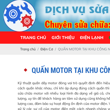
TRANG CHỦ
GIỚI THIỆU
ĐIỆN LẠNH
Trang chủ
Điện Cơ
QUẤN MOTOR TẠI KHU CÔNG N
QUẤN MOTOR TẠI KHU CÔ
Kỹ thuật quấn dây motor đóng vai trò quyết định đến hiệu
cách quấn khác nhau, chỉ khi áp dụng đúng cách quấn thì 
sửa chữa motor với nhiều loại hình đa dạng về giá cả, c
lượng, uy tín để khách hàng an tâm sử dụng cũng không h
lượng cao, đảm bảo sự hoạt động ổn định của motor điện. V
xử lý các sự cố của motor điện một cách nhanh chóng v