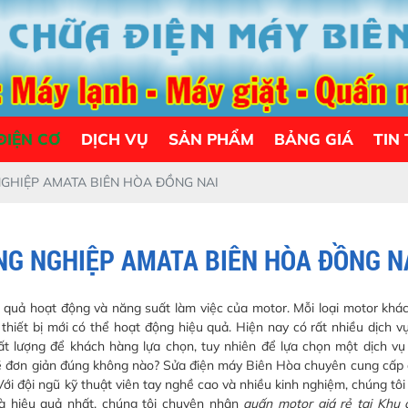
ĐIỆN CƠ
DỊCH VỤ
SẢN PHẨM
BẢNG GIÁ
TIN
GHIỆP AMATA BIÊN HÒA ĐỒNG NAI
NG NGHIỆP AMATA BIÊN HÒA ĐỒNG N
 quả hoạt động và năng suất làm việc của motor. Mỗi loại motor khác
thiết bị mới có thể hoạt động hiệu quả. Hiện nay có rất nhiều dịch 
hất lượng để khách hàng lựa chọn, tuy nhiên để lựa chọn một dịch v
ề đơn giản đúng không nào? Sửa điện máy Biên Hòa chuyên cung cấp 
ới đội ngũ kỹ thuật viên tay nghề cao và nhiều kinh nghiệm, chúng tô
à hiệu quả nhất. chúng tôi chuyên nhận
quấn motor giá rẻ tại Khu 