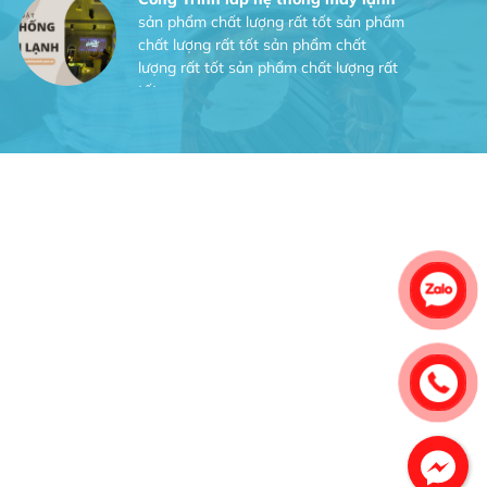
sản phẩm chất lượng rất tốt sản phẩm
chất lượng rất tốt sản phẩm chất
lượng rất tốt sản phẩm chất lượng rất
tốt
Gia Đình lắp máy nóng lạnh
Gia Đình chúng tôi rất hài lòng dịch vụ
tại website
Anh An
Dự án nhà phố đẹp lên nhờ đội thợ
điện từ dịch vụ
Dịch vụ MoTor
Tôi hài lòng quấn motor đẹp và đúng ý
Công Trình lắp hệ thống máy lạnh
sản phẩm chất lượng rất tốt sản phẩm