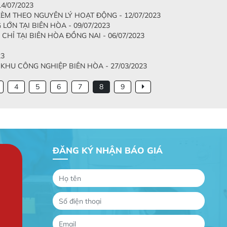
4/07/2023
ÈM THEO NGUYÊN LÝ HOẠT ĐỘNG - 12/07/2023
ỚN TẠI BIÊN HÒA - 09/07/2023
HỈ TẠI BIÊN HÒA ĐỒNG NAI - 06/07/2023
23
U CÔNG NGHIỆP BIÊN HÒA - 27/03/2023
4
5
6
7
8
9
ĐĂNG KÝ NHẬN BÁO GIÁ