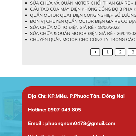
SỬA CHỮA VÀ QUÂN MOTOR CHỔI THAN GIÁ RẺ - 1
CẤU TẠO CỦA MÁY ĐIỆN KHÔNG ĐỒNG BỘ 3 PHA K
QUẤN MOTOR QUẠT ĐIỆN CÔNG NGHIỆP SỐ LƯỢNG L
ĐƠN VỊ CHUYÊN QUẤN MOTOR ĐIỆN GIÁ RẺ CÓ ĐỊA C
SỬA CHỮA MÔ TƠ ĐIỆN GIÁ RẺ - 18/06/2023
SỬA CHỮA & QUẤN MOTOR ĐIỆN GIÁ RẺ - 26/04/20
CHUYÊN QUẤN MOTOR CHO CÔNG TY TRONG CÁC KH
1
2
3
Địa Chỉ: KP.Miễu, P.Phước Tân, Đồng Nai
Hotline: 0907 049 805
Email : phuongnam0478@gmail.com