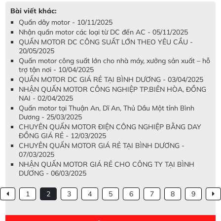
Bài viết khác:
Quấn dây motor - 10/11/2025
Nhận quấn motor các loại từ DC đến AC - 05/11/2025
QUẤN MOTOR DC CÔNG SUẤT LỚN THEO YÊU CẦU -
20/05/2025
Quấn motor công suất lớn cho nhà máy, xưởng sản xuất – hỗ
trợ tận nơi - 10/04/2025
QUẤN MOTOR DC GIÁ RẺ TẠI BÌNH DƯƠNG - 03/04/2025
NHẬN QUẤN MOTOR CÔNG NGHIỆP TP.BIÊN HÒA, ĐỒNG
NAI - 02/04/2025
Quấn motor tại Thuận An, Dĩ An, Thủ Dầu Một tỉnh Bình
Dương - 25/03/2025
CHUYÊN QUẤN MOTOR ĐIỆN CÔNG NGHIỆP BẰNG DAY
ĐỒNG GIÁ RẺ - 12/03/2025
CHUYÊN QUẤN MOTOR GIÁ RẺ TẠI BÌNH DƯƠNG -
07/03/2025
NHẬN QUẤN MOTOR GIÁ RẺ CHO CÔNG TY TẠI BÌNH
DƯƠNG - 06/03/2025
1
2
3
4
5
6
7
8
9