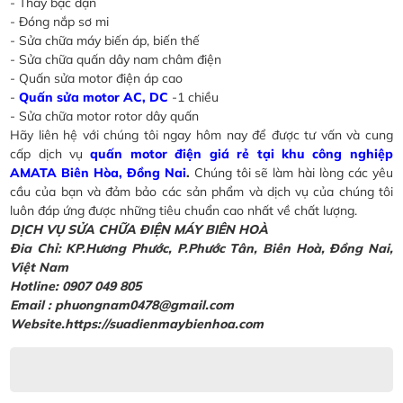
- Thay bạc đạn
- Đóng nắp sơ mi
- Sửa chữa máy biến áp, biến thế
- Sửa chữa quấn dây nam châm điện
- Quấn sửa motor điện áp cao
-
Quấn sửa motor AC, DC
-1 chiều
- Sửa chữa motor rotor dây quấn
Hãy liên hệ với chúng tôi ngay hôm nay để được tư vấn và cung
cấp dịch vụ
quấn motor điện giá rẻ tại khu công nghiệp
AMATA Biên Hòa, Đồng Nai
.
Chúng tôi sẽ làm hài lòng các yêu
cầu của bạn và đảm bảo các sản phẩm và dịch vụ của chúng tôi
luôn đáp ứng được những tiêu chuẩn cao nhất về chất lượng.
DỊCH VỤ SỬA CHỮA ĐIỆN MÁY BIÊN HOÀ
Đia Chỉ: KP.Hương Phước, P.Phước Tân, Biên Hoà, Đồng Nai,
Việt Nam
Hotline: 0907 049 805
Email : phuongnam0478@gmail.com
Website.https://suadienmaybienhoa.com