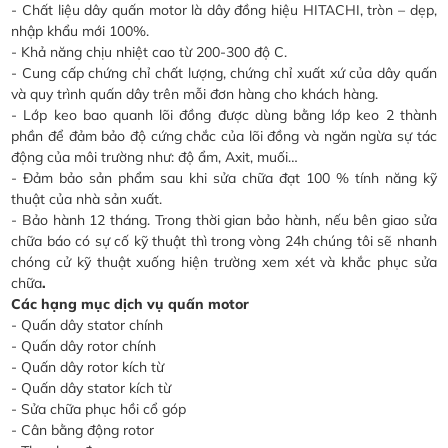
- Chất liệu dây quấn motor là dây đồng hiệu HITACHI, tròn – dẹp,
nhập khẩu mới 100%.
- Khả năng chịu nhiệt cao từ 200-300 độ C.
- Cung cấp chứng chỉ chất lượng, chứng chỉ xuất xứ của dây quấn
và quy trình quấn dây trên mỗi đơn hàng cho khách hàng.
- Lớp keo bao quanh lõi đồng được dùng bằng lớp keo 2 thành
phần để đảm bảo độ cứng chắc của lõi đồng và ngăn ngừa sự tác
động của môi trường như: độ ẩm, Axit, muối…
- Đảm bảo sản phẩm sau khi sửa chữa đạt 100 % tính năng kỹ
thuật của nhà sản xuất.
- Bảo hành 12 tháng. Trong thời gian bảo hành, nếu bên giao sửa
chữa báo có sự cố kỹ thuật thì trong vòng 24h chúng tôi sẽ nhanh
chóng cử kỹ thuật xuống hiện trường xem xét và khắc phục sửa
chữa
.
Các hạng mục dịch vụ quấn motor
- Quấn dây stator chính
- Quấn dây rotor chính
- Quấn dây rotor kích từ
- Quấn dây stator kích từ
- Sửa chữa phục hồi cổ góp
- Cân bằng động rotor