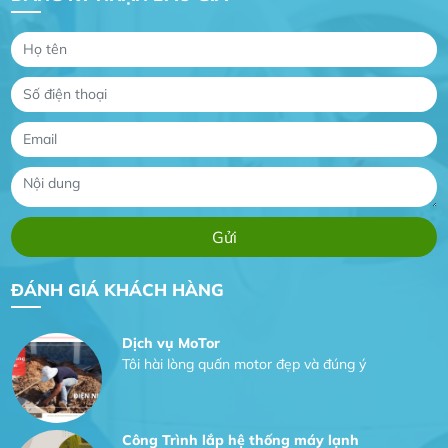
Gia Đình lắp máy nóng lạnh
Gia Đình chúng tôi rất hài lòng dịch vụ tại
website
Anh An
Dự án nhà phố đẹp lên nhờ đội thợ điện từ dịch
ĐÁNH GIÁ KHÁCH HÀNG
vụ
Dịch vụ MoTor
Tôi hài lòng quấn motor đẹp và đúng ý
Công Trình lắp hệ thống máy lạnh