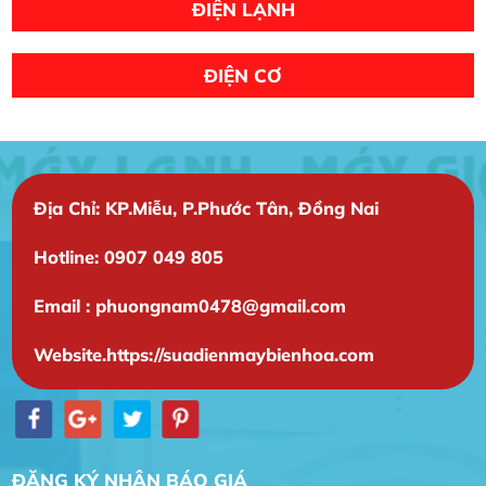
ĐIỆN LẠNH
ĐIỆN CƠ
Địa Chỉ: KP.Miễu, P.Phước Tân, Đồng Nai
Hotline: 0907 049 805
Email : phuongnam0478@gmail.com
Website.https://suadienmaybienhoa.com
ĐĂNG KÝ NHẬN BÁO GIÁ