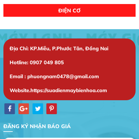
ĐIỆN CƠ
Địa Chỉ: KP.Miễu, P.Phước Tân, Đồng Nai
Hotline: 0907 049 805
Email : phuongnam0478@gmail.com
Gia Đình lắp máy nóng lạnh
Website.https://suadienmaybienhoa.com
Gia Đình chúng tôi rất hài lòng dịch vụ tại
website
Anh An
Dự án nhà phố đẹp lên nhờ đội thợ điện từ dịch
ĐĂNG KÝ NHẬN BÁO GIÁ
vụ