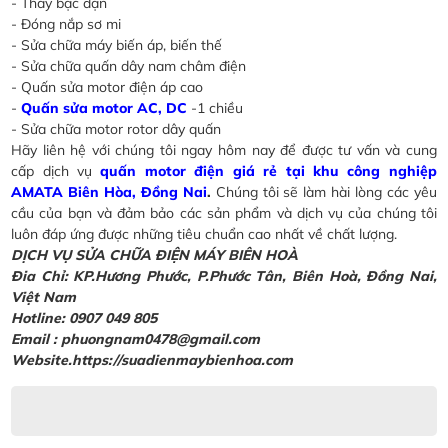
- Thay bạc đạn
- Đóng nắp sơ mi
- Sửa chữa máy biến áp, biến thế
- Sửa chữa quấn dây nam châm điện
- Quấn sửa motor điện áp cao
-
Quấn sửa motor AC, DC
-1 chiều
- Sửa chữa motor rotor dây quấn
Hãy liên hệ với chúng tôi ngay hôm nay để được tư vấn và cung
cấp dịch vụ
quấn motor điện giá rẻ tại khu công nghiệp
AMATA Biên Hòa, Đồng Nai
.
Chúng tôi sẽ làm hài lòng các yêu
cầu của bạn và đảm bảo các sản phẩm và dịch vụ của chúng tôi
luôn đáp ứng được những tiêu chuẩn cao nhất về chất lượng.
DỊCH VỤ SỬA CHỮA ĐIỆN MÁY BIÊN HOÀ
Đia Chỉ: KP.Hương Phước, P.Phước Tân, Biên Hoà, Đồng Nai,
Việt Nam
Hotline: 0907 049 805
Email : phuongnam0478@gmail.com
Website.https://suadienmaybienhoa.com