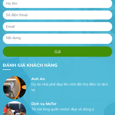
Dịch vụ MoTor
Tôi hài lòng quấn motor đẹp và đúng ý
Công Trình lắp hệ thống máy lạnh
sản phẩm chất lượng rất tốt sản phẩm chất
lượng rất tốt sản phẩm chất lượng rất tốt sản
phẩm chất lượng rất tốt
Gia Đình lắp máy nóng lạnh
Gia Đình chúng tôi rất hài lòng dịch vụ tại
ĐÁNH GIÁ KHÁCH HÀNG
website
Anh An
Dự án nhà phố đẹp lên nhờ đội thợ điện từ dịch
vụ
Dịch vụ MoTor
Tôi hài lòng quấn motor đẹp và đúng ý