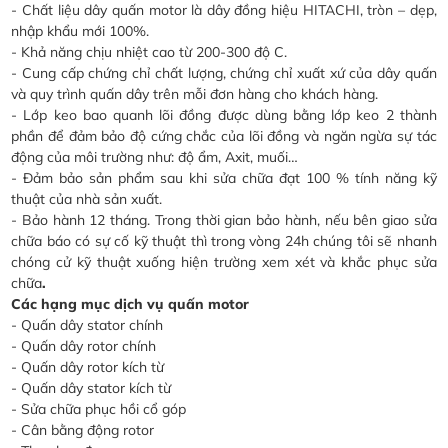
- Chất liệu dây quấn motor là dây đồng hiệu HITACHI, tròn – dẹp,
nhập khẩu mới 100%.
- Khả năng chịu nhiệt cao từ 200-300 độ C.
- Cung cấp chứng chỉ chất lượng, chứng chỉ xuất xứ của dây quấn
và quy trình quấn dây trên mỗi đơn hàng cho khách hàng.
- Lớp keo bao quanh lõi đồng được dùng bằng lớp keo 2 thành
phần để đảm bảo độ cứng chắc của lõi đồng và ngăn ngừa sự tác
động của môi trường như: độ ẩm, Axit, muối…
- Đảm bảo sản phẩm sau khi sửa chữa đạt 100 % tính năng kỹ
thuật của nhà sản xuất.
- Bảo hành 12 tháng. Trong thời gian bảo hành, nếu bên giao sửa
chữa báo có sự cố kỹ thuật thì trong vòng 24h chúng tôi sẽ nhanh
chóng cử kỹ thuật xuống hiện trường xem xét và khắc phục sửa
chữa
.
Các hạng mục dịch vụ quấn motor
- Quấn dây stator chính
- Quấn dây rotor chính
- Quấn dây rotor kích từ
- Quấn dây stator kích từ
- Sửa chữa phục hồi cổ góp
- Cân bằng động rotor