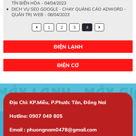
TÍN BIÊN HÒA - 04/04/2023
DỊCH VỤ SEO GOOGLE - CHAY QUẢNG CÁO ADWORD -
QUẢN TRỊ WEB - 06/04/2023
1
2
3
4
ĐIỆN LẠNH
ĐIỆN CƠ
Địa Chỉ: KP.Miễu, P.Phước Tân, Đồng Nai
Hotline: 0907 049 805
Email : phuongnam0478@gmail.com