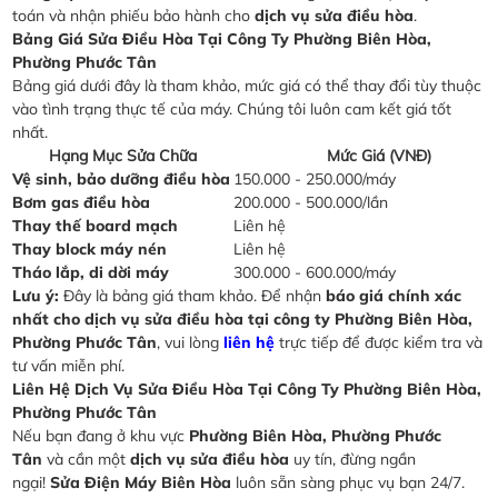
toán và nhận phiếu bảo hành cho
dịch vụ sửa điều hòa
.
Bảng Giá Sửa Điều Hòa Tại Công Ty Phường Biên Hòa,
Phường Phước Tân
Bảng giá dưới đây là tham khảo, mức giá có thể thay đổi tùy thuộc
vào tình trạng thực tế của máy. Chúng tôi luôn cam kết giá tốt
nhất.
Hạng Mục Sửa Chữa
Mức Giá (VNĐ)
Vệ sinh, bảo dưỡng điều hòa
150.000 - 250.000/máy
Bơm gas điều hòa
200.000 - 500.000/lần
Thay thế board mạch
Liên hệ
Thay block máy nén
Liên hệ
Tháo lắp, di dời máy
300.000 - 600.000/máy
Lưu ý:
Đây là bảng giá tham khảo. Để nhận
báo giá chính xác
nhất cho dịch vụ sửa điều hòa tại công ty Phường Biên Hòa,
Phường Phước Tân
, vui lòng
liên hệ
trực tiếp để được kiểm tra và
tư vấn miễn phí.
Liên Hệ Dịch Vụ Sửa Điều Hòa Tại Công Ty Phường Biên Hòa,
Phường Phước Tân
Nếu bạn đang ở khu vực
Phường Biên Hòa, Phường Phước
Tân
và cần một
dịch vụ sửa điều hòa
uy tín, đừng ngần
ngại!
Sửa Điện Máy Biên Hòa
luôn sẵn sàng phục vụ bạn 24/7.