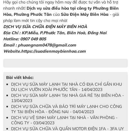
Hãy gọi cho chúng tôi ngay hôm nay để được tư vấn và hỗ trợ
nhanh nhất!
Dịch vụ sửa điều hòa tại công ty Phường Biên
Hòa, Phường Phước Tân
của
Sửa Điện Máy Biên Hòa
- giải
pháp làm mát tin cậy cho mọi nhà!
DỊCH VỤ SỬA CHỮA ĐIỆN MÁY BIÊN HOÀ
Địa Chỉ :
KP.Miễu, P.Phước Tân, Biên Hoà, Đồng Nai
Hotline: 0907 049 805
Email : phuongnam0478@gmail.com
Website.https://suadienmaybienhoa.com
Bài viết khác:
DỊCH VỤ SỬA MÁY LẠNH TẠI NHÀ CÓ ĐỊA CHỈ GẦN KHU
DU LỊCH VƯỜN XOÀI PHƯỚC TÂN - 14/04/2023
DỊCH VỤ SỬA MÁY LẠNH TẠI NHÀ GIÁ RẺ TẠI BIÊN HÒA -
13/04/2023
DỊCH VỤ SỬA CHỮA VÀ BẢO TRÌ MÁY LẠNH CHO CÔNG
TY TẠI BIÊN HÒA - ĐỒNG NAI - 04/04/2023
DỊCH VỤ VỆ SINH MÁY LẠNH TẠI NHÀ - VĂN PHÒNG -
CÔNG TY - 03/04/2023
DỊCH VỤ SỬA CHỮA VÀ QUẤN MOTOR ĐIỆN 1FA - 3FA UY