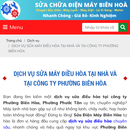
Menu
Trang chủ
Dịch vụ
DỊCH VỤ SỬA MÁY ĐIỀU HÒA TẠI NHÀ VÀ TẠI CÔNG TY PHƯỜNG
BIÊN HÒA
DỊCH VỤ SỬA MÁY ĐIỀU HÒA TẠI NHÀ VÀ
TẠI CÔNG TY PHƯỜNG BIÊN HÒA
Bạn đang tìm kiếm một
dịch vụ sửa điều hòa tại công ty
Phường Biên Hòa, Phường Phước Tân
uy tín, chuyên nghiệp?
Máy lạnh nhà bạn gặp sự cố như không lạnh, chảy nước, hay hoàn
toàn không hoạt động? Đừng lo lắng!
Sửa Điện Máy Biên Hòa
tự
hào là đơn vị hàng đầu cung cấp
dịch vụ sửa điều hòa
chuyên
sâu
, nhanh chóng và hiệu quả ngay tại khu vực
Phường Biên