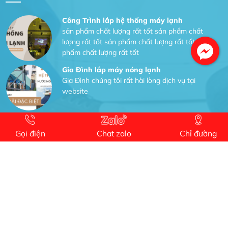
Công Trình lắp hệ thống máy lạnh
sản phẩm chất lượng rất tốt sản phẩm chất
lượng rất tốt sản phẩm chất lượng rất tốt sản
phẩm chất lượng rất tốt
Gia Đình lắp máy nóng lạnh
Gia Đình chúng tôi rất hài lòng dịch vụ tại
website
Anh An
Dự án nhà phố đẹp lên nhờ đội thợ điện từ dịch
Gọi điện
Chat zalo
Chỉ đường
vụ
Dịch vụ MoTor
Tôi hài lòng quấn motor đẹp và đúng ý
Công Trình lắp hệ thống máy lạnh