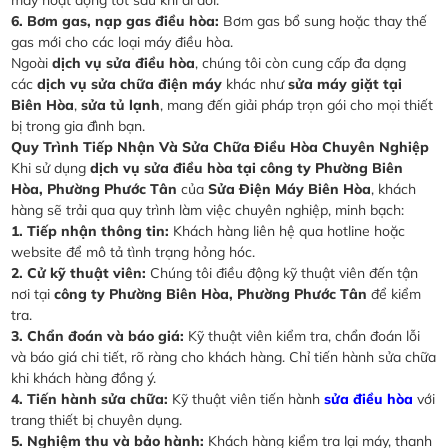
máy hoạt động tốt sau khi di dời.
6. Bơm gas, nạp gas điều hòa:
Bơm gas bổ sung hoặc thay thế
gas mới cho các loại máy điều hòa.
Ngoài
dịch vụ sửa điều hòa
, chúng tôi còn cung cấp đa dạng
các
dịch vụ sửa chữa điện máy
khác như
sửa máy giặt tại
Biên Hòa
,
sửa tủ lạnh
, mang đến giải pháp trọn gói cho mọi thiết
bị trong gia đình bạn.
Quy Trình Tiếp Nhận Và Sửa Chữa Điều Hòa Chuyên Nghiệp
Khi sử dụng
dịch vụ sửa điều hòa tại công ty Phường Biên
Hòa, Phường Phước Tân
của
Sửa Điện Máy Biên Hòa
, khách
hàng sẽ trải qua quy trình làm việc chuyên nghiệp, minh bạch:
1. Tiếp nhận thông tin:
Khách hàng liên hệ qua hotline hoặc
website để mô tả tình trạng hỏng hóc.
2. Cử kỹ thuật viên:
Chúng tôi điều động kỹ thuật viên đến tận
nơi tại
công ty Phường Biên Hòa, Phường Phước Tân
để kiểm
tra.
3. Chẩn đoán và báo giá:
Kỹ thuật viên kiểm tra, chẩn đoán lỗi
và báo giá chi tiết, rõ ràng cho khách hàng. Chỉ tiến hành sửa chữa
khi khách hàng đồng ý.
4. Tiến hành sửa chữa:
Kỹ thuật viên tiến hành
sửa điều hòa
với
trang thiết bị chuyên dụng.
5. Nghiệm thu và bảo hành:
Khách hàng kiểm tra lại máy, thanh