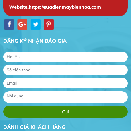
Website.https://suadienmaybienhoa.com
ĐĂNG KÝ NHẬN BÁO GIÁ
Gia Đình lắp máy nóng lạnh
Gia Đình chúng tôi rất hài lòng dịch vụ tại
website
Anh An
Dự án nhà phố đẹp lên nhờ đội thợ điện từ dịch
vụ
Dịch vụ MoTor
Tôi hài lòng quấn motor đẹp và đúng ý
ĐÁNH GIÁ KHÁCH HÀNG