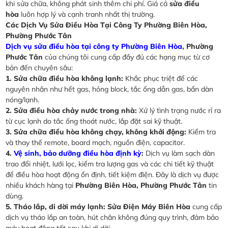
khi sửa chữa, không phát sinh thêm chi phí. Giá cả
sửa điều
hòa
luôn hợp lý và cạnh tranh nhất thị trường.
Các Dịch Vụ Sửa Điều Hòa Tại Công Ty Phường Biên Hòa,
Phường Phước Tân
Dịch vụ sửa điều hòa tại công ty Phường Biên Hòa
, Phường
Phước Tân
của chúng tôi cung cấp đầy đủ các hạng mục từ cơ
bản đến chuyên sâu:
1. Sửa chữa điều hòa không lạnh:
Khắc phục triệt để các
nguyên nhân như hết gas, hỏng block, tắc ống dẫn gas, bẩn dàn
nóng/lạnh.
2. Sửa điều hòa chảy nước trong nhà:
Xử lý tình trạng nước rỉ ra
từ cục lạnh do tắc ống thoát nước, lắp đặt sai kỹ thuật.
3. Sửa chữa điều hòa không chạy, không khởi động:
Kiểm tra
và thay thế remote, board mạch, nguồn điện, capacitor.
4.
Vệ sinh, bảo dưỡng điều hòa định kỳ
:
Dịch vụ làm sạch dàn
trao đổi nhiệt, lưới lọc, kiểm tra lượng gas và các chi tiết kỹ thuật
để điều hòa hoạt động ổn định, tiết kiệm điện. Đây là dịch vụ được
nhiều khách hàng tại
Phường Biên Hòa, Phường Phước Tân
tin
dùng.
5. Tháo lắp, di dời máy lạnh:
Sửa Điện Máy Biên Hòa
cung cấp
dịch vụ tháo lắp an toàn, hút chân không đúng quy trình, đảm bảo