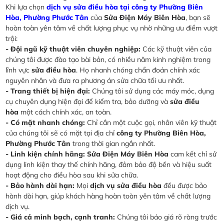
Khi lựa chọn
dịch vụ sửa điều hòa tại công ty Phường Biên
Hòa, Phường Phước Tân
của
Sửa Điện Máy Biên Hòa
, bạn sẽ
hoàn toàn yên tâm về chất lượng phục vụ nhờ những ưu điểm vượt
trội:
- Đội ngũ kỹ thuật viên chuyên nghiệp:
Các kỹ thuật viên của
chúng tôi được đào tạo bài bản, có nhiều năm kinh nghiệm trong
lĩnh vực
sửa điều hòa
. Họ nhanh chóng chẩn đoán chính xác
nguyên nhân và đưa ra phương án sửa chữa tối ưu nhất.
- Trang thiết bị hiện đại:
Chúng tôi sử dụng các máy móc, dụng
cụ chuyên dụng hiện đại để kiểm tra, bảo dưỡng và
sửa điều
hòa
một cách chính xác, an toàn.
- Có mặt nhanh chóng:
Chỉ cần một cuộc gọi, nhân viên kỹ thuật
của chúng tôi sẽ có mặt tại địa chỉ
công ty Phường Biên Hòa,
Phường Phước Tân
trong thời gian ngắn nhất.
- Linh kiện chính hãng:
Sửa Điện Máy Biên Hòa
cam kết chỉ sử
dụng linh kiện thay thế chính hãng, đảm bảo độ bền và hiệu suất
hoạt động cho điều hòa sau khi sửa chữa.
- Bảo hành dài hạn:
Mọi
dịch vụ sửa điều hòa
đều được bảo
hành dài hạn, giúp khách hàng hoàn toàn yên tâm về chất lượng
dịch vụ.
- Giá cả minh bạch, cạnh tranh:
Chúng tôi báo giá rõ ràng trước