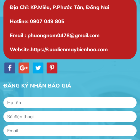
Địa Chỉ: KP.Miễu, P.Phước Tân, Đồng Nai
Hotline: 0907 049 805
Email : phuongnam0478@gmail.com
Website.https://suadienmaybienhoa.com
Gia Đình lắp máy nóng lạnh
Gia Đình chúng tôi rất hài lòng dịch vụ tại
ĐĂNG KÝ NHẬN BÁO GIÁ
website
Anh An
Dự án nhà phố đẹp lên nhờ đội thợ điện từ dịch
vụ
Dịch vụ MoTor