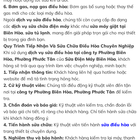
máy hoạt động tốt sau khi di dời.
6. Bơm gas, nạp gas điều hòa:
Bơm gas bổ sung hoặc thay thế
gas mới cho các loại máy điều hòa.
Ngoài
dịch vụ sửa điều hòa
, chúng tôi còn cung cấp đa dạng
các
dịch vụ sửa chữa điện máy
khác như
sửa máy giặt tại
Biên Hòa
,
sửa tủ lạnh
, mang đến giải pháp trọn gói cho mọi thiết
bị trong gia đình bạn.
Quy Trình Tiếp Nhận Và Sửa Chữa Điều Hòa Chuyên Nghiệp
Khi sử dụng
dịch vụ sửa điều hòa tại công ty Phường Biên
Hòa, Phường Phước Tân
của
Sửa Điện Máy Biên Hòa
, khách
hàng sẽ trải qua quy trình làm việc chuyên nghiệp, minh bạch:
1. Tiếp nhận thông tin:
Khách hàng liên hệ qua hotline hoặc
website để mô tả tình trạng hỏng hóc.
2. Cử kỹ thuật viên:
Chúng tôi điều động kỹ thuật viên đến tận
nơi tại
công ty Phường Biên Hòa, Phường Phước Tân
để kiểm
tra.
3. Chẩn đoán và báo giá:
Kỹ thuật viên kiểm tra, chẩn đoán lỗi
và báo giá chi tiết, rõ ràng cho khách hàng. Chỉ tiến hành sửa chữa
khi khách hàng đồng ý.
4. Tiến hành sửa chữa:
Kỹ thuật viên tiến hành
sửa điều hòa
với
trang thiết bị chuyên dụng.
5. Nghiệm thu và bảo hành:
Khách hàng kiểm tra lại máy, thanh