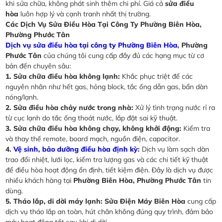
khi sửa chữa, không phát sinh thêm chi phí. Giá cả
sửa điều
hòa
luôn hợp lý và cạnh tranh nhất thị trường.
Các Dịch Vụ Sửa Điều Hòa Tại Công Ty Phường Biên Hòa,
Phường Phước Tân
Dịch vụ sửa điều hòa tại công ty Phường Biên Hòa
, Phường
Phước Tân
của chúng tôi cung cấp đầy đủ các hạng mục từ cơ
bản đến chuyên sâu:
1. Sửa chữa điều hòa không lạnh:
Khắc phục triệt để các
nguyên nhân như hết gas, hỏng block, tắc ống dẫn gas, bẩn dàn
nóng/lạnh.
2. Sửa điều hòa chảy nước trong nhà:
Xử lý tình trạng nước rỉ ra
từ cục lạnh do tắc ống thoát nước, lắp đặt sai kỹ thuật.
3. Sửa chữa điều hòa không chạy, không khởi động:
Kiểm tra
và thay thế remote, board mạch, nguồn điện, capacitor.
4.
Vệ sinh, bảo dưỡng điều hòa định kỳ
:
Dịch vụ làm sạch dàn
trao đổi nhiệt, lưới lọc, kiểm tra lượng gas và các chi tiết kỹ thuật
để điều hòa hoạt động ổn định, tiết kiệm điện. Đây là dịch vụ được
nhiều khách hàng tại
Phường Biên Hòa, Phường Phước Tân
tin
dùng.
5. Tháo lắp, di dời máy lạnh:
Sửa Điện Máy Biên Hòa
cung cấp
dịch vụ tháo lắp an toàn, hút chân không đúng quy trình, đảm bảo