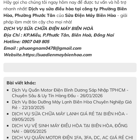
Hãy gọi cho chúng tôi ngay hôm nay để được tư vấn và hỗ trợ
nhanh nhất!
Dịch vụ sửa điều hòa tại công ty Phường Biên
Hòa, Phường Phước Tân
của
Sửa Điện Máy Biên Hòa
- giải
pháp làm mát tin cậy cho mọi nhà!
DỊCH VỤ SỬA CHỮA ĐIỆN MÁY BIÊN HOÀ
Địa Chỉ :
KP.Miễu, P.Phước Tân, Biên Hoà, Đồng Nai
Hotline: 0907 049 805
Email : phuongnam0478@gmail.com
Website.https://suadienmaybienhoa.com
Bài viết khác:
Dịch Vụ Quấn Motor Điện Bình Dương Sáp Nhập TPHCM -
Chuyên Sâu & Uy Tín Hàng Đầu - 26/01/2026
Dịch Vụ Bảo Dưỡng Máy Lạnh Biên Hòa Chuyên Nghiệp Giá
Rẻ - 22/10/2025
DỊCH VỤ SỬA CHỮA MÁY LẠNH GIÁ RẺ TẠI BIÊN HÒA -
09/05/2025
DỊCH VỤ VỆ SINH MÁY ĐIỀU HÒA TẠI BIÊN HÒA, ĐỒNG
NAI - 08/05/2025
DỊCH VỤ QUẤN MOTOR ĐIỆN 1FA, 3FA, DC, AC GIÁ RẺ CHI