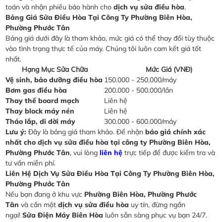
toán và nhận phiếu bảo hành cho
dịch vụ sửa điều hòa
.
Bảng Giá Sửa Điều Hòa Tại Công Ty Phường Biên Hòa,
Phường Phước Tân
Bảng giá dưới đây là tham khảo, mức giá có thể thay đổi tùy thuộc
vào tình trạng thực tế của máy. Chúng tôi luôn cam kết giá tốt
nhất.
Hạng Mục Sửa Chữa
Mức Giá (VNĐ)
Vệ sinh, bảo dưỡng điều hòa
150.000 - 250.000/máy
Bơm gas điều hòa
200.000 - 500.000/lần
Thay thế board mạch
Liên hệ
Thay block máy nén
Liên hệ
Tháo lắp, di dời máy
300.000 - 600.000/máy
Lưu ý:
Đây là bảng giá tham khảo. Để nhận
báo giá chính xác
nhất cho dịch vụ sửa điều hòa tại công ty Phường Biên Hòa,
Phường Phước Tân
, vui lòng
liên hệ
trực tiếp để được kiểm tra và
tư vấn miễn phí.
Liên Hệ Dịch Vụ Sửa Điều Hòa Tại Công Ty Phường Biên Hòa,
Phường Phước Tân
Nếu bạn đang ở khu vực
Phường Biên Hòa, Phường Phước
Tân
và cần một
dịch vụ sửa điều hòa
uy tín, đừng ngần
ngại!
Sửa Điện Máy Biên Hòa
luôn sẵn sàng phục vụ bạn 24/7.