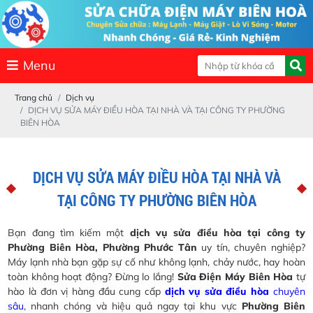
Menu
Trang chủ
Dịch vụ
DỊCH VỤ SỬA MÁY ĐIỀU HÒA TẠI NHÀ VÀ TẠI CÔNG TY PHƯỜNG
BIÊN HÒA
DỊCH VỤ SỬA MÁY ĐIỀU HÒA TẠI NHÀ VÀ
TẠI CÔNG TY PHƯỜNG BIÊN HÒA
Bạn đang tìm kiếm một
dịch vụ sửa điều hòa tại công ty
Phường Biên Hòa, Phường Phước Tân
uy tín, chuyên nghiệp?
Máy lạnh nhà bạn gặp sự cố như không lạnh, chảy nước, hay hoàn
toàn không hoạt động? Đừng lo lắng!
Sửa Điện Máy Biên Hòa
tự
hào là đơn vị hàng đầu cung cấp
dịch vụ sửa điều hòa
chuyên
sâu
, nhanh chóng và hiệu quả ngay tại khu vực
Phường Biên