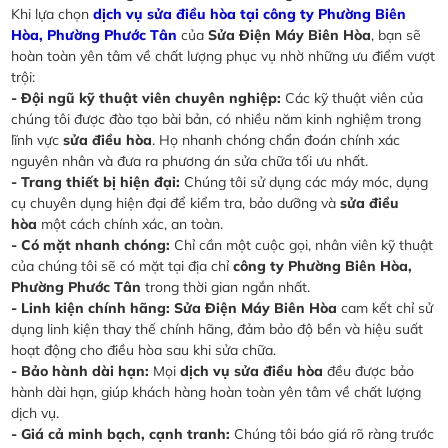
Khi lựa chọn
dịch vụ sửa điều hòa tại công ty Phường Biên
Hòa, Phường Phước Tân
của
Sửa Điện Máy Biên Hòa
, bạn sẽ
hoàn toàn yên tâm về chất lượng phục vụ nhờ những ưu điểm vượt
trội:
- Đội ngũ kỹ thuật viên chuyên nghiệp:
Các kỹ thuật viên của
chúng tôi được đào tạo bài bản, có nhiều năm kinh nghiệm trong
lĩnh vực
sửa điều hòa
. Họ nhanh chóng chẩn đoán chính xác
nguyên nhân và đưa ra phương án sửa chữa tối ưu nhất.
- Trang thiết bị hiện đại:
Chúng tôi sử dụng các máy móc, dụng
cụ chuyên dụng hiện đại để kiểm tra, bảo dưỡng và
sửa điều
hòa
một cách chính xác, an toàn.
- Có mặt nhanh chóng:
Chỉ cần một cuộc gọi, nhân viên kỹ thuật
của chúng tôi sẽ có mặt tại địa chỉ
công ty Phường Biên Hòa,
Phường Phước Tân
trong thời gian ngắn nhất.
- Linh kiện chính hãng:
Sửa Điện Máy Biên Hòa
cam kết chỉ sử
dụng linh kiện thay thế chính hãng, đảm bảo độ bền và hiệu suất
hoạt động cho điều hòa sau khi sửa chữa.
- Bảo hành dài hạn:
Mọi
dịch vụ sửa điều hòa
đều được bảo
hành dài hạn, giúp khách hàng hoàn toàn yên tâm về chất lượng
dịch vụ.
- Giá cả minh bạch, cạnh tranh:
Chúng tôi báo giá rõ ràng trước