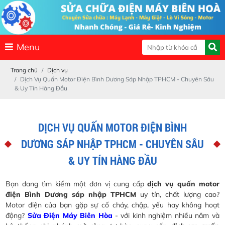
Menu
Trang chủ
Dịch vụ
Dịch Vụ Quấn Motor Điện Bình Dương Sáp Nhập TPHCM - Chuyên Sâu
& Uy Tín Hàng Đầu
DỊCH VỤ QUẤN MOTOR ĐIỆN BÌNH
DƯƠNG SÁP NHẬP TPHCM - CHUYÊN SÂU
& UY TÍN HÀNG ĐẦU
Bạn đang tìm kiếm một đơn vị cung cấp
dịch vụ quấn motor
điện Bình Dương sáp nhập TPHCM
uy tín, chất lượng cao?
Motor điện của bạn gặp sự cố cháy, chập, yếu hay không hoạt
động?
Sửa Điện Máy Biên Hòa
- với kinh nghiệm nhiều năm và