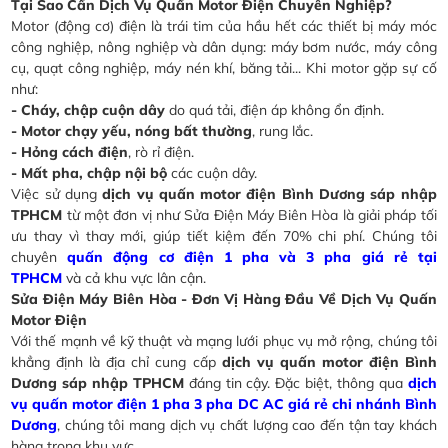
Tại Sao Cần Dịch Vụ Quấn Motor Điện Chuyên Nghiệp?
Motor (động cơ) điện là trái tim của hầu hết các thiết bị máy móc
công nghiệp, nông nghiệp và dân dụng: máy bơm nước, máy công
cụ, quạt công nghiệp, máy nén khí, băng tải... Khi motor gặp sự cố
như:
- Cháy, chập cuộn dây
do quá tải, điện áp không ổn định.
- Motor chạy yếu, nóng bất thường
, rung lắc.
- Hỏng cách điện
, rò rỉ điện.
- Mất pha, chập nội bộ
các cuộn dây.
Việc sử dụng
dịch vụ quấn motor điện Bình Dương sáp nhập
TPHCM
từ một đơn vị như Sửa Điện Máy Biên Hòa là giải pháp tối
ưu thay vì thay mới, giúp tiết kiệm đến 70% chi phí. Chúng tôi
chuyên
quấn động cơ điện 1 pha và 3 pha giá rẻ tại
TPHCM
và cả khu vực lân cận.
Sửa Điện Máy Biên Hòa - Đơn Vị Hàng Đầu Về Dịch Vụ Quấn
Motor Điện
Với thế mạnh về kỹ thuật và mạng lưới phục vụ mở rộng, chúng tôi
khẳng định là địa chỉ cung cấp
dịch vụ quấn motor điện Bình
Dương sáp nhập TPHCM
đáng tin cậy. Đặc biệt, thông qua
dịch
vụ quấn motor điện 1 pha 3 pha DC AC giá rẻ chi nhánh Bình
Dương
, chúng tôi mang dịch vụ chất lượng cao đến tận tay khách
hàng trong khu vực.