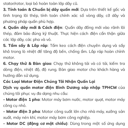
stator/rotor, loại bỏ hoàn toàn lớp dây cũ.
3. Tính toán & Chuẩn bị dây quấn mới
: Dựa trên thiết kế gốc và
tình trạng lõi thép, tính toán chính xác số vòng dây, cỡ dây và
phương pháp quấn phù hợp.
4. Quấn dây mới & Cách điện
: Quấn dây đồng mới vào rãnh lõi
thép, đảm bảo đúng kỹ thuật. Thực hiện cách điện cẩn thận giữa
các lớp dây, các pha và vỏ.
5. Tẩm sấy & Lắp ráp
: Tẩm keo cách điện chuyên dụng và sấy
khô trong lò nhiệt để tăng độ bền, chống ẩm. Lắp ráp hoàn chỉnh
motor.
6. Chạy thử & Bàn giao
: Chạy thử không tải và có tải, kiểm tra
dòng điện, nhiệt độ, độ rung. Bàn giao motor cho khách hàng và
hướng dẫn sử dụng.
Các Loại Motor Điện Chúng Tôi Nhận Quấn Lại
Dịch vụ quấn motor điện Bình Dương sáp nhập TPHCM
của
chúng tôi phục vụ đa dạng nhu cầu:
- Motor điện 1 pha
: Motor máy bơm nước, motor quạt, motor máy
công cụ nhỏ.
- Motor điện 3 pha
: Motor công suất lớn cho nhà máy, xưởng sản
xuất, máy nén khí, motor máy bơm công nghiệp.
- Motor DC (động cơ một chiều)
: Dùng trong một số ứng dụng