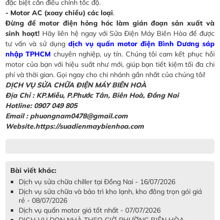
đặc biệt cần điều chỉnh tốc độ.
- Motor AC (xoay chiều) các loại
.
Đừng để motor điện hỏng hóc làm gián đoạn sản xuất và
sinh hoạt!
Hãy liên hệ ngay với Sửa Điện Máy Biên Hòa để được
tư vấn và sử dụng
dịch vụ quấn motor điện Bình Dương sáp
nhập TPHCM
chuyên nghiệp, uy tín. Chúng tôi cam kết phục hồi
motor của bạn với hiệu suất như mới, giúp bạn tiết kiệm tối đa chi
phí và thời gian. Gọi ngay cho chi nhánh gần nhất của chúng tôi!
DỊCH VỤ SỬA CHỮA ĐIỆN MÁY BIÊN HOÀ
Địa Chỉ :
KP.Miễu, P.Phước Tân, Biên Hoà, Đồng Nai
Hotline: 0907 049 805
Email : phuongnam0478@gmail.com
Website.https://suadienmaybienhoa.com
Bài viết khác:
Dịch vụ sửa chữa chiller tại Đồng Nai - 16/07/2026
Dịch vụ sửa chữa và bảo trì kho lạnh, kho đông trọn gói giá
rẻ - 08/07/2026
Dịch vụ quấn motor giá tốt nhất - 07/07/2026