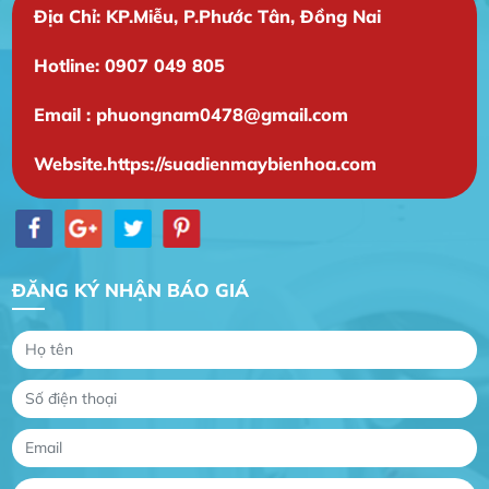
Địa Chỉ: KP.Miễu, P.Phước Tân, Đồng Nai
Hotline: 0907 049 805
Email : phuongnam0478@gmail.com
Website.https://suadienmaybienhoa.com
Gia Đình lắp máy nóng lạnh
Gia Đình chúng tôi rất hài lòng dịch vụ tại
ĐĂNG KÝ NHẬN BÁO GIÁ
website
Anh An
Dự án nhà phố đẹp lên nhờ đội thợ điện từ dịch
vụ
Dịch vụ MoTor
Tôi hài lòng quấn motor đẹp và đúng ý