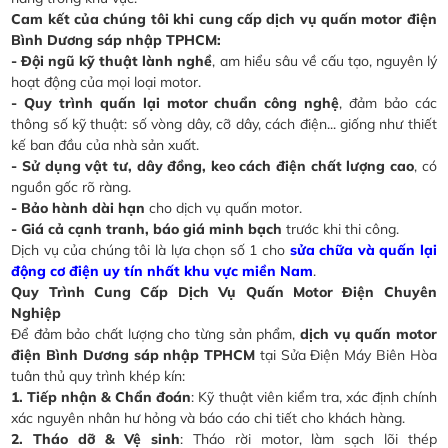
Cam kết của chúng tôi khi cung cấp dịch vụ quấn motor điện
Bình Dương sáp nhập TPHCM:
- Đội ngũ kỹ thuật lành nghề
, am hiểu sâu về cấu tạo, nguyên lý
hoạt động của mọi loại motor.
- Quy trình quấn lại motor chuẩn công nghệ
, đảm bảo các
thông số kỹ thuật: số vòng dây, cỡ dây, cách điện... giống như thiết
kế ban đầu của nhà sản xuất.
- Sử dụng vật tư, dây đồng, keo cách điện chất lượng cao
, có
nguồn gốc rõ ràng.
- Bảo hành dài hạn
cho dịch vụ quấn motor.
- Giá cả cạnh tranh, báo giá minh bạch
trước khi thi công.
Dịch vụ của chúng tôi là lựa chọn số 1 cho
sửa chữa và quấn lại
động cơ điện uy tín nhất khu vực miền Nam
.
Quy Trình Cung Cấp Dịch Vụ Quấn Motor Điện Chuyên
Nghiệp
Để đảm bảo chất lượng cho từng sản phẩm,
dịch vụ quấn motor
điện Bình Dương sáp nhập TPHCM
tại Sửa Điện Máy Biên Hòa
tuân thủ quy trình khép kín:
1. Tiếp nhận & Chẩn đoán
: Kỹ thuật viên kiểm tra, xác định chính
xác nguyên nhân hư hỏng và báo cáo chi tiết cho khách hàng.
2. Tháo dỡ & Vệ sinh
: Tháo rời motor, làm sạch lõi thép