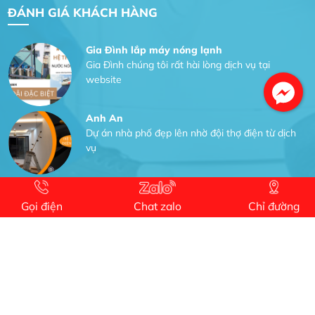
ĐÁNH GIÁ KHÁCH HÀNG
lượng rất tốt sản phẩm chất lượng rất tốt sản
phẩm chất lượng rất tốt
Gia Đình lắp máy nóng lạnh
Gia Đình chúng tôi rất hài lòng dịch vụ tại
website
Anh An
Dự án nhà phố đẹp lên nhờ đội thợ điện từ dịch
vụ
Dịch vụ MoTor
Tôi hài lòng quấn motor đẹp và đúng ý
Gọi điện
Chat zalo
Chỉ đường
Công Trình lắp hệ thống máy lạnh
sản phẩm chất lượng rất tốt sản phẩm chất
lượng rất tốt sản phẩm chất lượng rất tốt sản
phẩm chất lượng rất tốt