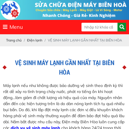
Menu
Trang chủ
Điện lạnh
VỆ SINH MÁY LẠNH GẦN NHẤT TẠI BIÊN HÒA
VỆ SINH MÁY LẠNH GẦN NHẤT TẠI BIÊN
HÒA
Máy lạnh nếu như không được bảo dưỡng vệ sinh theo định kỳ thì
rất dễ xảy ra tình trạng chảy nước, phát ra tiếng ồn khi hoạt
động…làm giảm đi chất lượng và hiệu quả của máy. Nguyên nhân
dẫn đến các hiện tượng trên là do dàn nóng lạnh tích tụ quá nhiều
bụi bẩn. Do đó, khi lắp đặt máy lạnh các đơn vị đều khuyên khách
hàng phải vệ sinh máy thường xuyên để đảm bảo đạt hiệu quả lâu
dài. Nắm bắt được nhu cầu này, Điện máy Biên Hòa luôn cung cấp
các
dịch vụ vệ sinh máy lạnh
cho khách hàng 24/24 trong thời