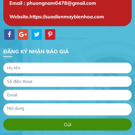
Email : phuongnam0478@gmail.com
Website.https://suadienmaybienhoa.com
Gia Đình lắp máy nóng lạnh
Gia Đình chúng tôi rất hài lòng dịch vụ tại
ĐĂNG KÝ NHẬN BÁO GIÁ
website
Anh An
Dự án nhà phố đẹp lên nhờ đội thợ điện từ dịch
vụ
Dịch vụ MoTor
Tôi hài lòng quấn motor đẹp và đúng ý
Công Trình lắp hệ thống máy lạnh
sản phẩm chất lượng rất tốt sản phẩm chất