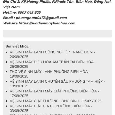
Đia Chỉ 2: KP.Hương Phước, P.Phước Tân, Biên Hoà, Đồng Nai,
Việt Nam
Hotline: 0907 049 805
Email : phuongnam0478@gmail.com
Website.https://suadienmaybienhoa.com
Bài viết khác:
VỆ SINH MÁY LẠNH CÔNG NGHIỆP TRẢNG BOM -
26/09/2025
VỆ SINH MÁY ĐIỀU HÒA ÂM TRẦN TẠI BIÊN HÒA -
25/09/2025
THỢ VỆ SINH MÁY LẠNH PHƯỜNG BIÊN HÒA -
19/09/2025
VỆ SINH MÁY LẠNH CHUYÊN SÂU PHƯỜNG TAM HIỆP -
18/09/2025
VỆ SINH MÁY LẠNH MÁY GIẶT PHƯỜNG BIÊN HÒA -
17/09/2025
VỆ SINH MÁY GIẶT PHƯỜNG LONG BÌNH - 15/09/2025
VỆ SINH MÁY GIẶT GIÁ RẺ PHƯỜNG BIÊN HÒA -
03/09/2025