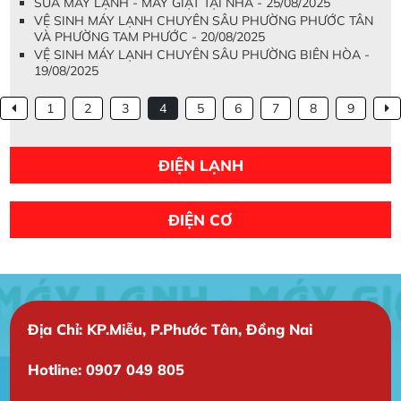
SỬA MÁY LẠNH - MÁY GIẶT TẠI NHÀ - 25/08/2025
VỆ SINH MÁY LẠNH CHUYÊN SÂU PHƯỜNG PHƯỚC TÂN
VÀ PHƯỜNG TAM PHƯỚC - 20/08/2025
VỆ SINH MÁY LẠNH CHUYÊN SÂU PHƯỜNG BIÊN HÒA -
19/08/2025
1
2
3
4
5
6
7
8
9
ĐIỆN LẠNH
ĐIỆN CƠ
Địa Chỉ: KP.Miễu, P.Phước Tân, Đồng Nai
Hotline: 0907 049 805