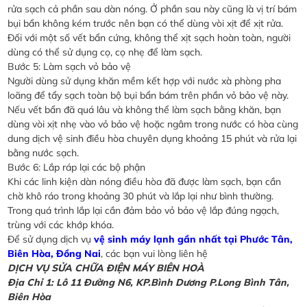
rửa sạch cả phần sau dàn nóng. Ở phần sau này cũng là vị trí bám
bụi bẩn không kém trước nên bạn có thể dùng vòi xịt để xịt rửa.
Đối với một số vết bẩn cứng, không thể xịt sạch hoàn toàn, người
dùng có thể sử dụng cọ, cọ nhẹ để làm sạch.
Bước 5: Làm sạch vỏ bảo vệ
Người dùng sử dụng khăn mềm kết hợp với nước xà phòng pha
loãng để tẩy sạch toàn bộ bụi bẩn bám trên phần vỏ bảo vệ này.
Nếu vết bẩn đã quá lâu và không thể làm sạch bằng khăn, bạn
dùng vòi xịt nhẹ vào vỏ bảo vệ hoặc ngâm trong nước có hòa cùng
dung dịch vệ sinh điều hòa chuyên dụng khoảng 15 phút và rửa lại
bằng nước sạch.
Bước 6: Lắp ráp lại các bộ phận
Khi các linh kiện dàn nóng điều hòa đã được làm sạch, bạn cần
chờ khô ráo trong khoảng 30 phút và lắp lại như bình thường.
Trong quá trình lắp lại cần đảm bảo vỏ bảo vệ lắp đúng ngạch,
trùng với các khớp khóa.
Để sử dụng dịch vụ
vệ sinh máy lạnh gần nhất tại Phước Tân,
Biên Hòa, Đồng Nai
, các bạn vui lòng liên hệ
DỊCH VỤ SỬA CHỮA ĐIỆN MÁY BIÊN HOÀ
Địa Chỉ 1: Lô 11 Đường N6, KP.Bình Dương P.Long Bình Tân,
Biên Hòa