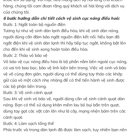
hàng, chúng tôi cam đoan rằng quý khách sẽ hài lòng với dịch vụ
của chúng tôi.
6 bước hướng dẫn chi tiết cách vệ sinh cục nóng điều hoà:
Bước 1: Ngắt toàn bộ nguồn điện
Tương tự như vệ sinh dàn lạnh điều hòa, khi vệ sinh dàn nóng,
người dùng cần đảm bảo ngắt nguồn điện kết nối. Nếu bạn đã
ngắt điện khi vệ sinh dàn lạnh thì hãy tiếp tục ngắt, không bật lên
cho đến khi vệ sinh xong hoàn toàn điều hòa.
Bước 2: Tháo vỏ bảo vệ
Vỏ bảo vệ cục nóng điều hòa là bộ phần nằm bên ngoài cục nóng,
có vai trò bao bọc, bảo vệ linh kiện bên trong. Việc vệ sinh vỏ bảo
vệ vô cùng đơn giản, người dùng có thể dùng tay tháo các khớp
giữ của vỏ một cách nhẹ nhàng để có thể tiến hành vệ sinh được
các bộ phận bên trong.
Bước 3: Vệ sinh cánh quạt
Sau khi vệ sinh vỏ bảo vệ, người dùng cần vệ sinh cánh quạt dàn
nóng. Bạn có thể sử dụng khăn mềm lau bỏ bụi bẩn trên quạt,
dùng tay gạt các vật cản lớn như lá cây, mạng nhện bám trên các
cánh quạt.
Bước 4: Làm sạch tổng thể
Phía trước và trong dàn lạnh đã được làm sạch, tuy nhiên bạn nên