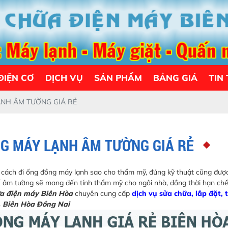
ĐIỆN CƠ
DỊCH VỤ
SẢN PHẨM
BẢNG GIÁ
TIN
NH ÂM TƯỜNG GIÁ RẺ
NG MÁY LẠNH ÂM TƯỜNG GIÁ RẺ
ì cách đi ống đồng máy lạnh sao cho thẩm mỹ, đúng kỹ thuật cũng đượ
ế âm tường sẽ mang đến tính thẩm mỹ cho ngôi nhà, đồng thời hạn ch
a điện máy Biên Hòa
chuyên cung cấp
dịch vụ sửa chữa, lắp đặt, 
, Biên Hòa Đồng Nai