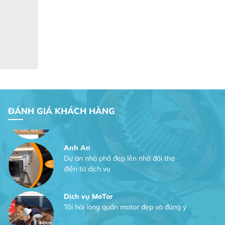
Tôi hài lòng quấn motor đẹp và đúng ý
Công Trình lắp hệ thống máy lạnh
sản phẩm chất lượng rất tốt sản phẩm
chất lượng rất tốt sản phẩm chất
lượng rất tốt sản phẩm chất lượng rất
tốt
Gia Đình lắp máy nóng lạnh
Gia Đình chúng tôi rất hài lòng dịch vụ
ĐÁNH GIÁ KHÁCH HÀNG
tại website
Anh An
Dự án nhà phố đẹp lên nhờ đội thợ
điện từ dịch vụ
Dịch vụ MoTor
Tôi hài lòng quấn motor đẹp và đúng ý