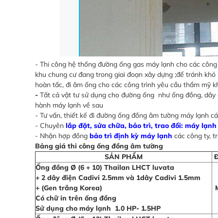
- Thi công hệ thống đường ống gas máy lạnh cho các công 
khu chung cư đang trong giai đoạn xây dựng ;để tránh khó 
hoàn tấc, đi âm ống cho các công trình yêu cầu thẩm mỹ kh
-
Tất cả vật tư sử dụng cho đường ống như ống đồng, dây điệ
hành máy lạnh về sau
- Tư vấn, thiết kế đi đường ống đồng âm tường máy lạnh cá
- Chuyên
lắp đặt, sửa chữa, bảo trì, trao đổi: máy lạnh
- Nhận hợp đồng
bảo trì định kỳ máy lạnh
các công ty, t
Bảng giá thi công ống đồng âm tường
SẢN PHẨM
Ống đồng Ø (6 + 10) Thailan LHCT luvata
+ 2 dây điện Cadivi 2.5mm và 1dây Cadivi 1.5mm
+ (Gen trắng Korea)
Có chữ in trên ống đồng
Sử dụng cho máy lạnh
1.0 HP- 1.5HP