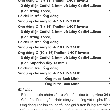
Ống đồng Ø (6 + 12) Thailan LHCT luvata
+ 2 dây điện Cadivi 2.5mm và 1dây Cadivi 1.5mm
+ (Gen trắng Korea)
Có chữ in trên ống đồng
Sử dụng cho máy lạnh
1.5 HP- 2.0HP
Ống đồng Ø (6 + 16) Thailan LHCT luvata
+ 3 dây điện Cadivi 2.5mm và 1dây Cadivi 1.5mm
+ (Gen trắng Korea)
Có chữ in trên ống đồng
Sử dụng cho máy lạnh 2.0 HP- 2.5HP
Ống đồng Ø (10 + 16)Thailan LHCT luvata
+ 3 dây điện Cadivi 2.5mm và 1dây Cadivi 1.5mm
+ (Gen Superlon dày 13 mm )
Có chữ in trên ống đồng
Sử dụng cho máy lạnh 2.5 HP- 5.5HP
Ống nước Bình Minh
Ống nước Bình Minh
Ghi chú :
- Bảo hành sản phẩm vật tư và nhân công trong vòng
24 
-
Giá trên đã bao gồm nhân công và những vật tư phụ liên 
- Ống đồng Thailan chúng tôi báo giá ở trên là loại tốt thí
- Nếu quý khách muốn sử dụng ống đồng
Malaysia, Việt 