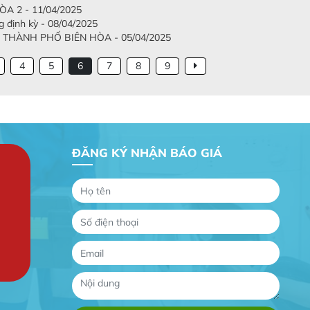
A 2 - 11/04/2025
g định kỳ - 08/04/2025
THÀNH PHỐ BIÊN HÒA - 05/04/2025
4
5
6
7
8
9
ĐĂNG KÝ NHẬN BÁO GIÁ