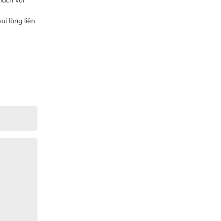
ui lòng liên
Gia Đình lắp máy nóng lạnh
Gia Đình chúng tôi rất hài lòng dịch vụ
tại website
Anh An
Dự án nhà phố đẹp lên nhờ đội thợ
điện từ dịch vụ
Dịch vụ MoTor