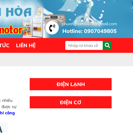
phuongnam0478@gmail.com
Hotline: 0907049805
 TỨC
LIÊN HỆ
ĐIỆN LẠNH
c nhiều
ĐIỆN CƠ
ế được sự
thi công