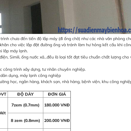
trình chưa đến tiến độ lắp máy (đi ống chờ) như các nhà văn phòng ch
khăn cho việc lắp đặt đường ống và tránh làm hư hỏng kết cấu khi côn
i lắp máy lạnh.
n, Simili, ống nước xả...đều là loại tốt đạt tiêu chuẩn chất lượng cho 
c công trình xây dựng, tư nhân chuyên nghiệp.
dân dụng, máy lạnh công nghiệp
rường học, ngân hàng, khách sạn, nhà hàng, bệnh viện, khu công nghiệ
ĐVT
ĐỘ DÀY
ĐƠN GIÁ
7zem (0.7mm)
180.000 VNĐ
Mét
8 zem (0.8mm)
200.000 VNĐ