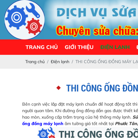
TRANG CHỦ
GIỚI THIỆU
ĐIỆN LẠNH
Trang chủ
Điện lạnh
THI CÔNG ỐNG ĐỒNG MÁY LẠ
THI CÔNG ỐNG ĐỒ
Bên cạnh việc lắp đặt máy lạnh chuẩn để hoạt động tốt th
người quan tâm. Khi đường ống đồng dẫn gas được thiết k
hao mòn, xuống cấp trầm trọng của hệ thống máy lạnh.
Sử
ống đồng máy lạnh
âm tường giá tốt nhất tại
Phước Tân