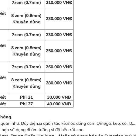
7zem (0.7mm)
210.000 VNĐ
Mét
8 zem (0.8mm)
230.000 VNĐ
Khuyên dùng
7zem (0.7mm)
230.000 VNĐ
Mét
8 zem (0.8mm)
250.000 VNĐ
Khuyên dùng
7zem (0.7mm)
260.000 VNĐ
Mét
8 zem (0.8mm)
280.000 VNĐ
Khuyên dùng
Mét
Phi 21
30.000 VNĐ
Mét
Phi 27
40.000 VNĐ
tháng.
quan như: Dây điện,si quấn tắc kê,móc đóng cùm Omega, keo, co, lơ...
ch hợp sử dụng đi âm tường vì độ bền rất cao.
Nam, Trung Quốc, Haliang....Hoặc sử dụng bảo ôn Superlon
quý kh