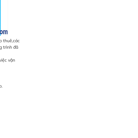
o thuê,các
g trình đã
việc vận
p.