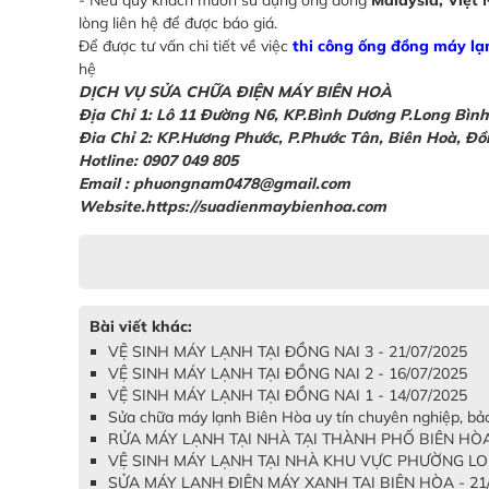
lòng liên hệ để được báo giá.
Để được tư vấn chi tiết về việc
thi công ống đồng máy lạ
hệ
DỊCH VỤ SỬA CHỮA ĐIỆN MÁY BIÊN HOÀ
Địa Chỉ 1: Lô 11 Đường N6, KP.Bình Dương P.Long Bìn
Đia Chỉ 2: KP.Hương Phước, P.Phước Tân, Biên Hoà, Đ
Hotline: 0907 049 805
Email : phuongnam0478@gmail.com
Website.https://suadienmaybienhoa.com
Bài viết khác:
VỆ SINH MÁY LẠNH TẠI ĐỒNG NAI 3 - 21/07/2025
VỆ SINH MÁY LẠNH TẠI ĐỒNG NAI 2 - 16/07/2025
VỆ SINH MÁY LẠNH TẠI ĐỒNG NAI 1 - 14/07/2025
Sửa chữa máy lạnh Biên Hòa uy tín chuyên nghiệp, bả
RỬA MÁY LẠNH TẠI NHÀ TẠI THÀNH PHỐ BIÊN HÒA 
VỆ SINH MÁY LẠNH TẠI NHÀ KHU VỰC PHƯỜNG LON
SỬA MÁY LẠNH ĐIỆN MÁY XANH TẠI BIÊN HÒA - 21/