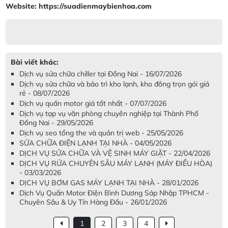
Website: https://suadienmaybienhoa.com
Bài viết khác:
Dịch vụ sửa chữa chiller tại Đồng Nai - 16/07/2026
Dịch vụ sửa chữa và bảo trì kho lạnh, kho đông trọn gói giá
rẻ - 08/07/2026
Dịch vụ quấn motor giá tốt nhất - 07/07/2026
Dịch vụ tạp vụ văn phòng chuyên nghiệp tại Thành Phố
Đồng Nai - 29/05/2026
Dịch vụ seo tổng the và quản trị web - 25/05/2026
SỬA CHỮA ĐIỆN LẠNH TẠI NHÀ - 04/05/2026
DỊCH VỤ SỬA CHỮA VÀ VỆ SINH MÁY GIẶT - 22/04/2026
DỊCH VỤ RỬA CHUYÊN SÂU MÁY LẠNH (MÁY ĐIỀU HÒA)
- 03/03/2026
DỊCH VỤ BƠM GAS MÁY LẠNH TẠI NHÀ - 28/01/2026
Dịch Vụ Quấn Motor Điện Bình Dương Sáp Nhập TPHCM -
Chuyên Sâu & Uy Tín Hàng Đầu - 26/01/2026
1
2
3
4