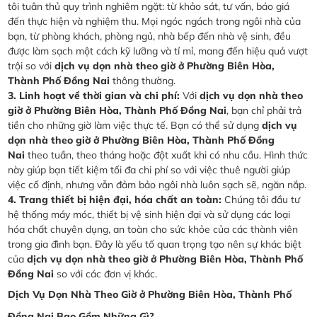
tôi tuân thủ quy trình nghiêm ngặt: từ khảo sát, tư vấn, báo giá
đến thực hiện và nghiệm thu. Mọi ngóc ngách trong ngôi nhà của
bạn, từ phòng khách, phòng ngủ, nhà bếp đến nhà vệ sinh, đều
được làm sạch một cách kỹ lưỡng và tỉ mỉ, mang đến hiệu quả vượt
trội so với
dịch vụ dọn nhà theo giờ ở Phường Biên Hòa,
Thành Phố Đồng Nai
thông thường.
3. Linh hoạt về thời gian và chi phí:
Với
dịch vụ dọn nhà theo
giờ ở Phường Biên Hòa, Thành Phố Đồng Nai
, bạn chỉ phải trả
tiền cho những giờ làm việc thực tế. Bạn có thể sử dụng
dịch vụ
dọn nhà theo giờ ở Phường Biên Hòa, Thành Phố Đồng
Nai
theo tuần, theo tháng hoặc đột xuất khi có nhu cầu. Hình thức
này giúp bạn tiết kiệm tối đa chi phí so với việc thuê người giúp
việc cố định, nhưng vẫn đảm bảo ngôi nhà luôn sạch sẽ, ngăn nắp.
4. Trang thiết bị hiện đại, hóa chất an toàn:
Chúng tôi đầu tư
hệ thống máy móc, thiết bị vệ sinh hiện đại và sử dụng các loại
hóa chất chuyên dụng, an toàn cho sức khỏe của các thành viên
trong gia đình bạn. Đây là yếu tố quan trọng tạo nên sự khác biệt
của
dịch vụ dọn nhà theo giờ ở Phường Biên Hòa, Thành Phố
Đồng Nai
so với các đơn vị khác.
Dịch Vụ Dọn Nhà Theo Giờ ở Phường Biên Hòa, Thành Phố
Đồng Nai Bao Gồm Những Gì?