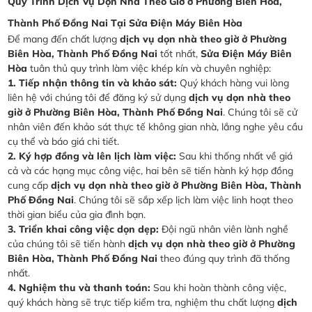
Quy Trình Dịch Vụ Dọn Nhà Theo Giờ ở Phường Biên Hòa,
Thành Phố Đồng Nai Tại Sửa Điện Máy Biên Hòa
Để mang đến chất lượng
dịch vụ dọn nhà theo giờ ở Phường
Biên Hòa, Thành Phố Đồng Nai
tốt nhất,
Sửa Điện Máy Biên
Hòa
tuân thủ quy trình làm việc khép kín và chuyên nghiệp:
1. Tiếp nhận thông tin và khảo sát:
Quý khách hàng vui lòng
liên hệ với chúng tôi để đăng ký sử dụng
dịch vụ dọn nhà theo
giờ ở Phường Biên Hòa, Thành Phố Đồng Nai
. Chúng tôi sẽ cử
nhân viên đến khảo sát thực tế không gian nhà, lắng nghe yêu cầu
cụ thể và báo giá chi tiết.
2. Ký hợp đồng và lên lịch làm việc:
Sau khi thống nhất về giá
cả và các hạng mục công việc, hai bên sẽ tiến hành ký hợp đồng
cung cấp
dịch vụ dọn nhà theo giờ ở Phường Biên Hòa, Thành
Phố Đồng Nai
. Chúng tôi sẽ sắp xếp lịch làm việc linh hoạt theo
thời gian biểu của gia đình bạn.
3. Triển khai công việc dọn dẹp:
Đội ngũ nhân viên lành nghề
của chúng tôi sẽ tiến hành
dịch vụ dọn nhà theo giờ ở Phường
Biên Hòa, Thành Phố Đồng Nai
theo đúng quy trình đã thống
nhất.
4. Nghiệm thu và thanh toán:
Sau khi hoàn thành công việc,
quý khách hàng sẽ trực tiếp kiểm tra, nghiệm thu chất lượng
dịch