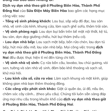
Dịch vụ dọn nhà theo giờ ở Phường Biên Hòa, Thành Phố
Đồng Nai
của
Sửa Điện Máy Biên Hòa
bao gồm các hạng mục
công việc sau:
- Tổng vệ sinh phòng khách:
Lau bụi, sắp xếp đồ đạc, lau sàn
nhà, vệ sinh cửa kính, khung cửa, làm sạch ghế sofa, thảm trải sàn.
- Vệ sinh phòng ngủ:
Lau dọn bụi bẩn trên bề mặt nội thất, kệ tủ,
lau sàn, dọn dẹp giường chiếu, hút bụi thảm (nếu có).
- Lau dọn nhà bếp:
Lau sạch mặt bếp, bồn rửa chén, lau dọn tủ
bếp, hút mùi dầu mỡ, lau sàn nhà bếp. Mọi công việc trong
dịch
vụ dọn nhà theo giờ ở Phường Biên Hòa, Thành Phố Đồng
Nai
đều được thực hiện tỉ mỉ đến từng chi tiết.
- Vệ sinh nhà vệ sinh:
Cọ rửa bồn cầu, lavabo, lau chùi gương, vòi
sen, tường và sàn nhà vệ sinh, đảm bảo khô thoáng và sạch sẽ,
khử mùi hôi.
- Lau kính cửa sổ, cửa ra vào:
Làm sạch khung và mặt kính, giúp
không gian nhà bạn thêm thoáng đãng.
- Các công việc phát sinh khác:
Giặt ủi quần áo, ủi đồ, nấu ăn,
chăm sóc cây cảnh... (theo yêu cầu). Chúng tôi luôn sẵn sàng đáp
ứng mọi nhu cầu trong khuôn khổ của
dịch vụ dọn nhà theo giờ
ở Phường Biên Hòa, Thành Phố Đồng Nai
.