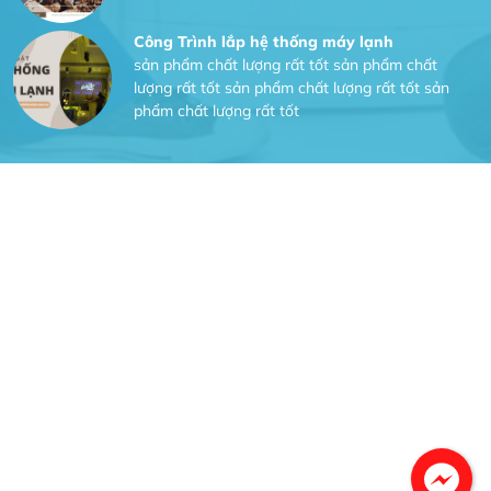
Công Trình lắp hệ thống máy lạnh
sản phẩm chất lượng rất tốt sản phẩm chất
lượng rất tốt sản phẩm chất lượng rất tốt sản
phẩm chất lượng rất tốt
Gia Đình lắp máy nóng lạnh
Gia Đình chúng tôi rất hài lòng dịch vụ tại
website
Anh An
Dự án nhà phố đẹp lên nhờ đội thợ điện từ dịch
vụ
Dịch vụ MoTor
Tôi hài lòng quấn motor đẹp và đúng ý
Công Trình lắp hệ thống máy lạnh
sản phẩm chất lượng rất tốt sản phẩm chất