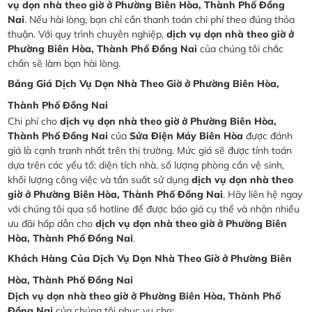
vụ dọn nhà theo giờ ở Phường Biên Hòa, Thành Phố Đồng
Nai
. Nếu hài lòng, bạn chỉ cần thanh toán chi phí theo đúng thỏa
thuận. Với quy trình chuyên nghiệp,
dịch vụ dọn nhà theo giờ ở
Phường Biên Hòa, Thành Phố Đồng Nai
của chúng tôi chắc
chắn sẽ làm bạn hài lòng.
Bảng Giá Dịch Vụ Dọn Nhà Theo Giờ ở Phường Biên Hòa,
Thành Phố Đồng Nai
Chi phí cho
dịch vụ dọn nhà theo giờ ở Phường Biên Hòa,
Thành Phố Đồng Nai
của
Sửa Điện Máy Biên Hòa
được đánh
giá là cạnh tranh nhất trên thị trường. Mức giá sẽ được tính toán
dựa trên các yếu tố: diện tích nhà, số lượng phòng cần vệ sinh,
khối lượng công việc và tần suất sử dụng
dịch vụ dọn nhà theo
giờ ở Phường Biên Hòa, Thành Phố Đồng Nai
. Hãy liên hệ ngay
với chúng tôi qua số hotline để được báo giá cụ thể và nhận nhiều
ưu đãi hấp dẫn cho
dịch vụ dọn nhà theo giờ ở Phường Biên
Hòa, Thành Phố Đồng Nai
.
Khách Hàng Của Dịch Vụ Dọn Nhà Theo Giờ ở Phường Biên
Hòa, Thành Phố Đồng Nai
Dịch vụ dọn nhà theo giờ ở Phường Biên Hòa, Thành Phố
Đồng Nai
của chúng tôi phục vụ cho: