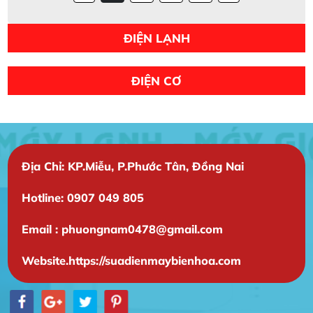
ĐIỆN LẠNH
ĐIỆN CƠ
Địa Chỉ: KP.Miễu, P.Phước Tân, Đồng Nai
Hotline: 0907 049 805
Email : phuongnam0478@gmail.com
Website.https://suadienmaybienhoa.com