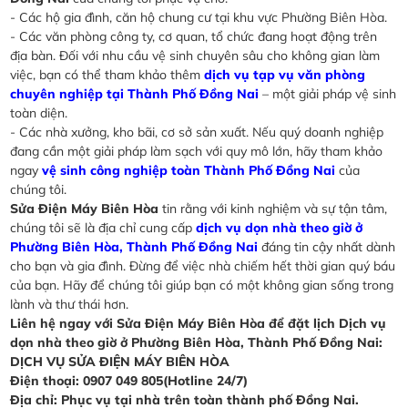
- Các hộ gia đình, căn hộ chung cư tại khu vực Phường Biên Hòa.
- Các văn phòng công ty, cơ quan, tổ chức đang hoạt động trên
địa bàn. Đối với nhu cầu vệ sinh chuyên sâu cho không gian làm
việc, bạn có thể tham khảo thêm
dịch vụ tạp vụ văn phòng
chuyên nghiệp tại Thành Phố Đồng Nai
– một giải pháp vệ sinh
toàn diện.
- Các nhà xưởng, kho bãi, cơ sở sản xuất. Nếu quý doanh nghiệp
đang cần một giải pháp làm sạch với quy mô lớn, hãy tham khảo
ngay
vệ sinh công nghiệp toàn Thành Phố Đồng Nai
của
chúng tôi.
Sửa Điện Máy Biên Hòa
tin rằng với kinh nghiệm và sự tận tâm,
chúng tôi sẽ là địa chỉ cung cấp
dịch vụ dọn nhà theo giờ ở
Phường Biên Hòa, Thành Phố Đồng Nai
đáng tin cậy nhất dành
cho bạn và gia đình. Đừng để việc nhà chiếm hết thời gian quý báu
của bạn. Hãy để chúng tôi giúp bạn có một không gian sống trong
lành và thư thái hơn.
Liên hệ ngay với Sửa Điện Máy Biên Hòa để đặt lịch Dịch vụ
dọn nhà theo giờ ở Phường Biên Hòa, Thành Phố Đồng Nai:
DỊCH VỤ SỬA ĐIỆN MÁY BIÊN HÒA
Điện thoại: 0907 049 805(Hotline 24/7)
Địa chỉ: Phục vụ tại nhà trên toàn thành phố Đồng Nai.