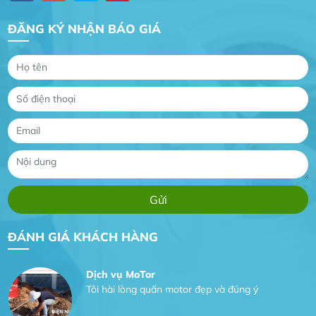
ĐĂNG KÝ NHẬN BÁO GIÁ
Gia Đình lắp máy nóng lạnh
Gia Đình chúng tôi rất hài lòng dịch vụ tại
website
Anh An
Dự án nhà phố đẹp lên nhờ đội thợ điện từ dịch
ĐÁNH GIÁ KHÁCH HÀNG
vụ
Dịch vụ MoTor
Tôi hài lòng quấn motor đẹp và đúng ý